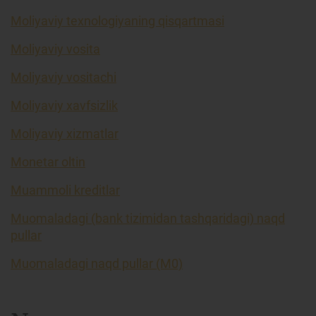
Moliyaviy texnologiyaning qisqartmasi
Moliyaviy vosita
Moliyaviy vositachi
Moliyaviy xavfsizlik
Moliyaviy xizmatlar
Monetar oltin
Muammoli kreditlar
Muomaladagi (bank tizimidan tashqaridagi) naqd
pullar
Muomaladagi naqd pullar (M0)