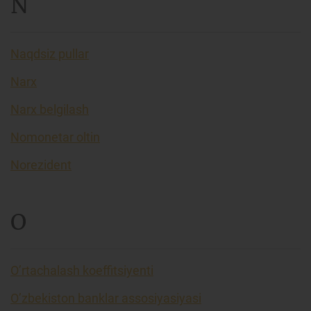
N
Naqdsiz pullar
Narx
Narx belgilash
Nomonetar oltin
Norezident
O
O’rtachalash koeffitsiyenti
O’zbekiston banklar assosiyasiyasi