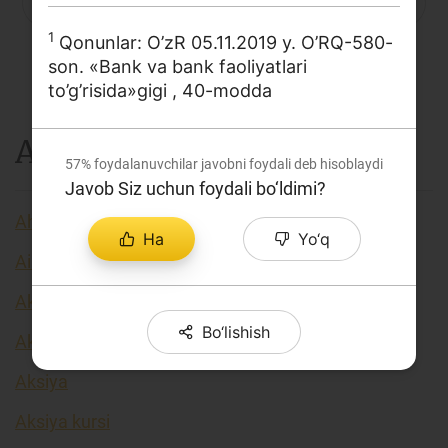
P
Q
R
S
C
T
U
Loyiha haqida
1
Qonunlar: O’zR 05.11.2019 y. O’RQ-580-
V
X
Y
Z
...
Kengaytirilgan qidiruv
son. «Bank va bank faoliyatlari
to’g’risida»gigi , 40-modda
Sayt xaritasi
A
57%
foydalanuvchilar javobni foydali deb hisoblaydi
Javob Siz uchun foydali bo‘ldimi?
Aholi daromadlari
Ha
Yo‘q
Airdrop
Akkreditiv
Bo‘lishish
Akseleratorlar
Aksiya
Aksiya kursi