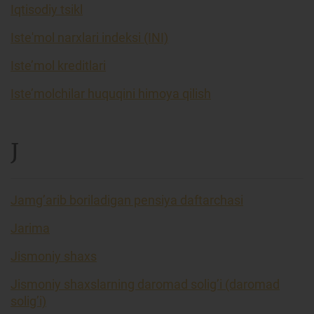
Iqtisodiy tsikl
Iste'mol narxlari indeksi (INI)
Iste’mol kreditlari
Iste’molchilar huquqini himoya qilish
J
Jamg’arib boriladigan pensiya daftarchasi
Jarima
Jismoniy shaxs
Jismoniy shaxslarning daromad solig’i (daromad
solig’i)