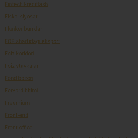
Fintech kreditlash
Fiskal siyosat
Flanker banklar
FOB shartidagi eksport
Foiz koridori
Foiz stavkalari
Fond bozori
Forvard bitimi
Freemium
Front-end
Front-office