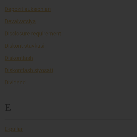
Depozit auksionlari
Devalvatsiya
Disclosure requirement
Diskont stavkasi
Diskontlash
Diskontlash siyosati
Dividend
E
E-pullar