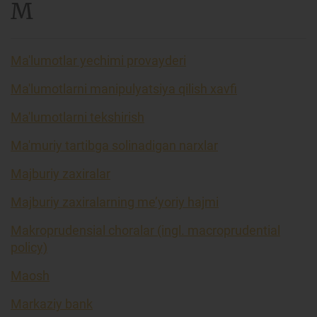
M
Ma'lumotlar yechimi provayderi
Ma'lumotlarni manipulyatsiya qilish xavfi
Ma'lumotlarni tekshirish
Ma'muriy tartibga solinadigan narxlar
Majburiy zaxiralar
Majburiy zaxiralarning me’yoriy hajmi
Makroprudensial choralar (ingl. macroprudential
policy)
Maosh
Markaziy bank