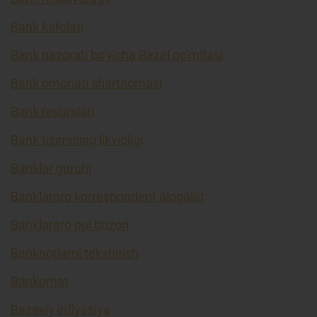
Bank kafolati
Bank nazorati bo'yicha Bazel qo'mitasi
Bank omonati shartnomasi
Bank resurslari
Bank tizimining likvidligi
Banklar guruhi
Banklararo korrespondent aloqalar
Banklararo pul bozori
Banknotlarni tekshirish
Bankomat
Bazaviy inflyasiya