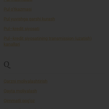
Pul o’tkazmasi
Pul yuvishga qarshi kurash
Pul–kredit siyosati
Pul–kredit siyosatining transmission (uzatish)
kanallari
Q
Qarzni moliyalashtirish
Qayta moliyalash
Qimmatli qog’oz