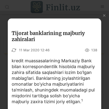
O‘zb
Ўзб
Рус
Lug‘at
Maqolalar
Tijorat banklarining majburiy
zahiralari
O‘quv qo‘llanmalar
Lug‘at
11 Mar 2020 12:46
138
Lug‘at
kredit muassasalarining Markaziy Bank
Moliyaviy savodxonlik bo‘yicha kitoblar
bilan korrespondentlik hisobida majburiy
Video
zahira sifatida saqlashlari lozim bo’lgan
mablag’lari. Banklarning joylashtirilgan
A
B
D
E
F
G
H
omonatlar bo’yicha majburiyatlarini
Loyihalar
ta’minlash, shuningdek muomaladagi pul
I
J
K
L
M
N
O
miqdorini tartibga solish bo’yicha
Interaktiv xizmatlar
1
majburiy zaxira tizimi joriy etilgan.
Fotogalereya