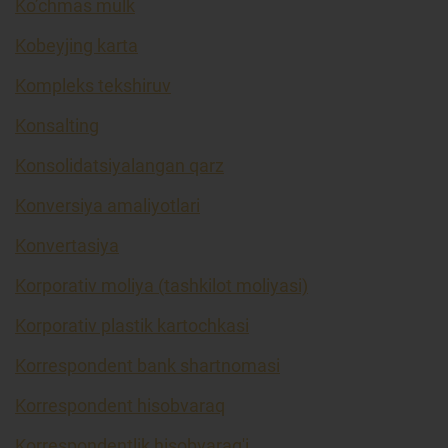
Ko’chmas mulk
Kobeyjing karta
Kompleks tekshiruv
Konsalting
Konsolidatsiyalangan qarz
Konversiya amaliyotlari
Konvertasiya
Korporativ moliya (tashkilot moliyasi)
Korporativ plastik kartochkasi
Korrespondent bank shartnomasi
Korrespondent hisobvaraq
Korrespondentlik hisobvarag'i