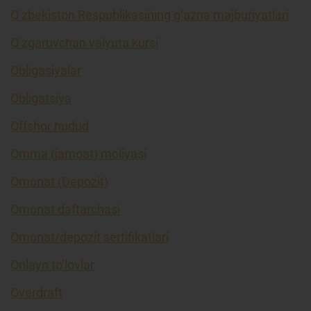
O’zbekiston Respublikasining g’azna majburiyatlari
O’zgaruvchan valyuta kursi
Obligasiyalar
Obligatsiya
Offshor hudud
Omma (jamoat) moliyasi
Omonat (Depozit)
Omonat daftarchasi
Omonat/depozit sertifikatlari
Onlayn to’lovlar
Overdraft