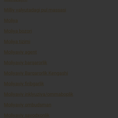
Milliy valyutadagi pul massasi
Moliya
Moliya bozori
Moliya tizimi
Moliyaviy agent
Moliyaviy barqarorlik
Moliyaviy Barqarorlik Kengashi
Moliyaviy firibgarlik
Moliyaviy inklyuziya/ommaboplik
Moliyaviy ombudsman
Moliyaviy savodxonlik