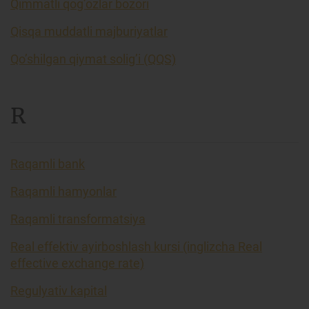
Qimmatli qog’ozlar bozori
Qisqa muddatli majburiyatlar
Qo’shilgan qiymat solig’i (QQS)
R
Raqamli bank
Raqamli hamyonlar
Raqamli transformatsiya
Real effektiv ayirboshlash kursi (inglizcha Real
effective exchange rate)
Regulyativ kapital