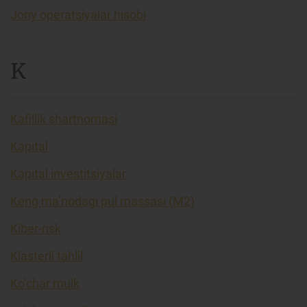
Joriy operatsiyalar hisobi
K
Kafillik shartnomasi
Kapital
Kapital investitsiyalar
Keng ma’nodagi pul massasi (M2)
Kiber-risk
Klasterli tahlil
Ko’char mulk