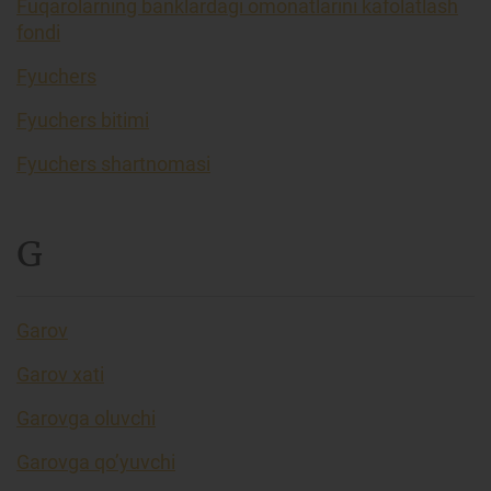
Fuqarolarning banklardagi omonatlarini kafolatlash
fondi
Fyuchers
Fyuchers bitimi
Fyuchers shartnomasi
G
Garov
Garov xati
Garovga oluvchi
Garovga qo’yuvchi