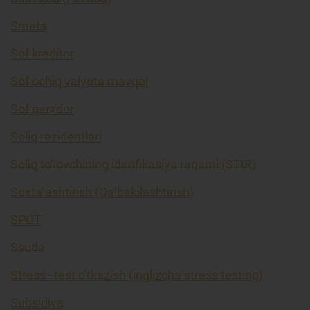
Smeta
Sof kreditor
Sof ochiq valyuta mavqei
Sof qarzdor
Soliq rezidentlari
Soliq to’lovchining idenfikasiya raqami (STIR)
Soxtalashtirish (Qalbakilashtirish)
SPOT
Ssuda
Stress–test o'tkazish (inglizcha stress testing)
Subsidiya