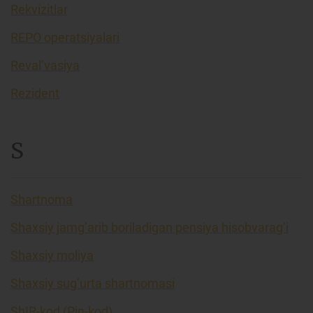
Rekvizitlar
REPO operatsiyalari
Reval’vasiya
Rezident
S
Shartnoma
Shaxsiy jamg’arib boriladigan pensiya hisobvarag’i
Shaxsiy moliya
Shaxsiy sug’urta shartnomasi
ShIR-kod (Pin-kod)