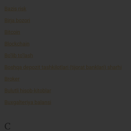
Bazis risk
Birja bozori
Bitcoin
Blockchain
Bo’lib to’lash
Boshqa depozit tashkilotlari (tijorat banklari) sharhi
Broker
Bulutli hisob-kitoblar
Buxgalteriya balansi
C