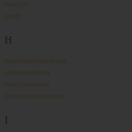
Good faith
Gudvill
H
Hisob ma’lumotlari xizmati
Hisobvaraq-faktura
Hokim yordamchisi
Hosilaviy moliya vositalari
I