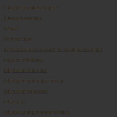
I darajali regulyativ kapital
Ijtimoiy investisiya
Import
Imtiyozli davr
Imzo namunalari va muhr izi qo’yilgan varaqcha
Inersion inflyatsiya
Inflyatsion kutilmalar
Inflyatsion kutilmalar indeksi
Inflyatsion targetlash
Inflyatsiya
Inflyatsiyaning monetar omillari