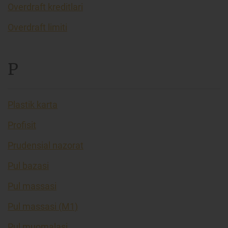
Overdraft kreditlari
Overdraft limiti
P
Plastik karta
Profisit
Prudensial nazorat
Pul bazasi
Pul massasi
Pul massasi (M1)
Pul muomalasi