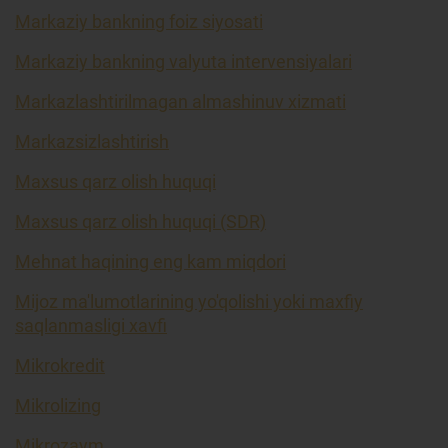
Markaziy bankning foiz siyosati
Markaziy bankning valyuta intervensiyalari
Markazlashtirilmagan almashinuv xizmati
Markazsizlashtirish
Maxsus qarz olish huquqi
Maxsus qarz olish huquqi (SDR)
Mehnat haqining eng kam miqdori
Mijoz ma'lumotlarining yo'qolishi yoki maxfiy
saqlanmasligi xavfi
Mikrokredit
Mikrolizing
Mikrozaym