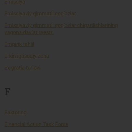
Emissiya
Emissiyaviy qimmatli qog’ozlar
Emissiyaviy qimmatli qog’ozlar chiqarilishlarining
yagona davlat reestri
Empirik tahlil
Erkin iqtisodiy zona
Ex gratia toʻlovi
F
Faktoring
Financial Action Task Force