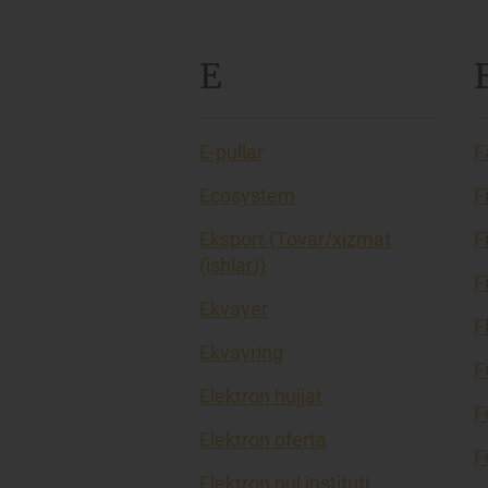
E
E-pullar
F
Ecosystem
F
Eksport (Tovar/xizmat
F
(ishlar))
F
Ekvayer
F
Ekvayring
F
Elektron hujjat
F
Elektron oferta
F
Elektron pul instituti