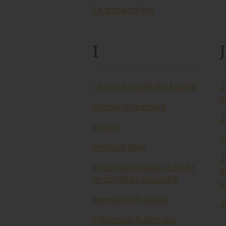
Ex gratia toʻlovi
I
J
I darajali regulyativ kapital
J
p
Ijtimoiy investisiya
J
Import
J
Imtiyozli davr
J
Imzo namunalari va muhr
d
izi qo’yilgan varaqcha
so
Inersion inflyatsiya
J
Inflyatsion kutilmalar