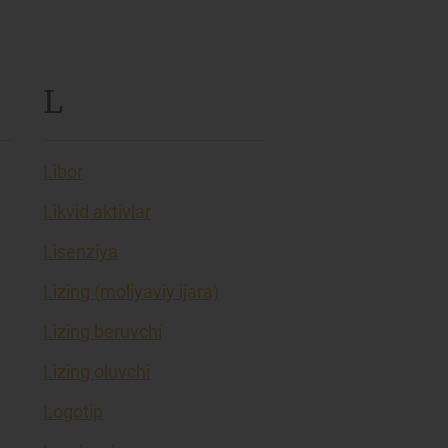
L
Libor
Likvid aktivlar
Lisenziya
Lizing (moliyaviy ijara)
Lizing beruvchi
Lizing oluvchi
Logotip