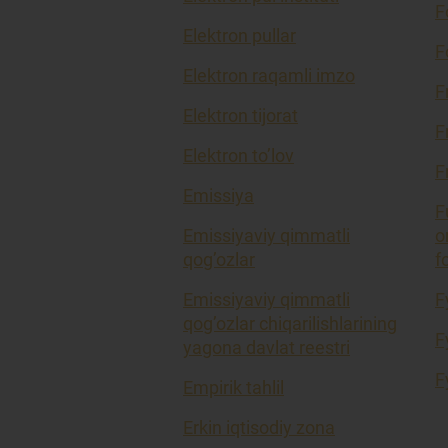
F
Elektron pullar
F
Elektron raqamli imzo
F
Elektron tijorat
F
Elektron to’lov
F
Emissiya
F
Emissiyaviy qimmatli
o
qog’ozlar
f
Emissiyaviy qimmatli
F
qog’ozlar chiqarilishlarining
F
yagona davlat reestri
F
Empirik tahlil
Erkin iqtisodiy zona