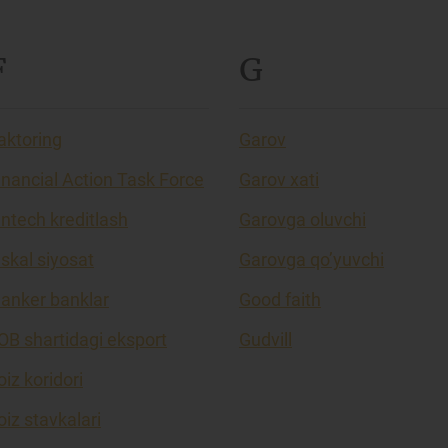
F
G
aktoring
Garov
inancial Action Task Force
Garov xati
intech kreditlash
Garovga oluvchi
iskal siyosat
Garovga qo’yuvchi
lanker banklar
Good faith
OB shartidagi eksport
Gudvill
oiz koridori
oiz stavkalari