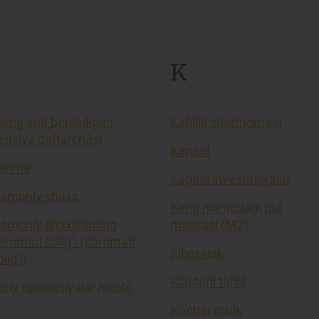
K
amg’arib boriladigan
Kafillik shartnomasi
ensiya daftarchasi
Kapital
arima
Kapital investitsiyalar
ismoniy shaxs
Keng ma’nodagi pul
ismoniy shaxslarning
massasi (M2)
aromad solig’i (daromad
Kiber-risk
lig’i)
Klasterli tahlil
oriy operatsiyalar hisobi
Ko’char mulk