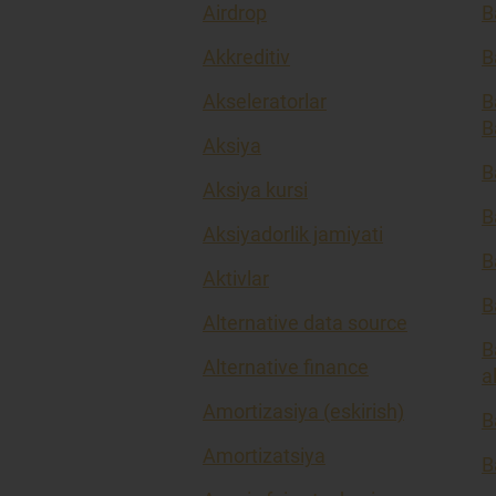
Airdrop
B
Akkreditiv
B
Akseleratorlar
B
B
Aksiya
B
Aksiya kursi
B
Aksiyadorlik jamiyati
B
Aktivlar
B
Alternative data source
B
Alternative finance
a
Amortizasiya (eskirish)
B
Amortizatsiya
B