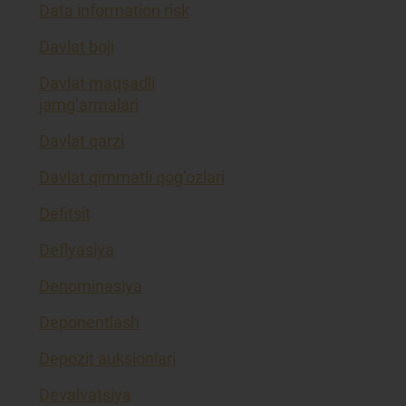
Data information risk
Davlat boji
Davlat maqsadli
jamg’armalari
Davlat qarzi
Davlat qimmatli qog’ozlari
Defitsit
Deflyasiya
Denominasiya
Deponentlash
Depozit auksionlari
Devalvatsiya