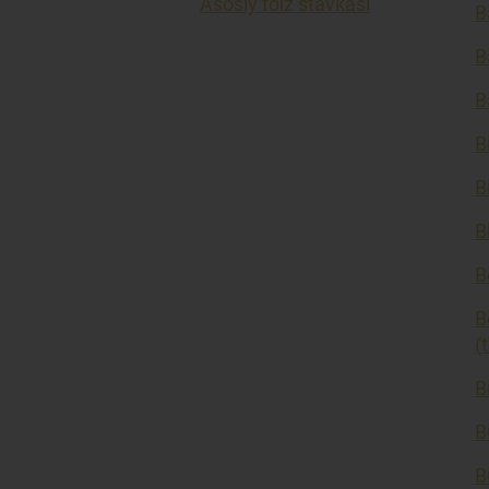
Asosiy foiz stavkasi
B
B
B
B
B
B
B
B
(
B
B
B