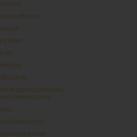
ankomat
azaviy inflyasiya
azis risk
irja bozori
itcoin
lockchain
o’lib to’lash
oshqa depozit tashkilotlari
tijorat banklari) sharhi
roker
ulutli hisob-kitoblar
uxgalteriya balansi