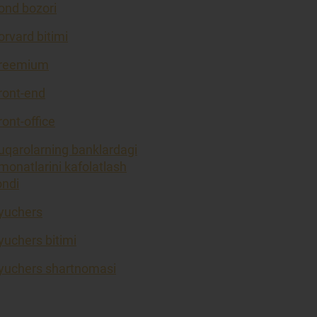
ond bozori
orvard bitimi
reemium
ront-end
ront-office
uqarolarning banklardagi
monatlarini kafolatlash
ondi
yuchers
yuchers bitimi
yuchers shartnomasi