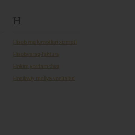
H
Hisob ma’lumotlari xizmati
Hisobvaraq-faktura
Hokim yordamchisi
Hosilaviy moliya vositalari