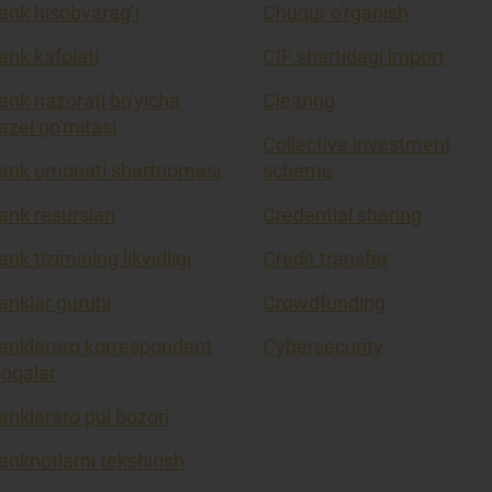
ank hisobvarag’i
Chuqur o'rganish
ank kafolati
CIF shartidagi import
ank nazorati bo'yicha
Clearing
azel qo'mitasi
Collective investment
ank omonati shartnomasi
scheme
ank resurslari
Credential sharing
ank tizimining likvidligi
Credit transfer
anklar guruhi
Crowdfunding
anklararo korrespondent
Cybersecurity
loqalar
anklararo pul bozori
anknotlarni tekshirish