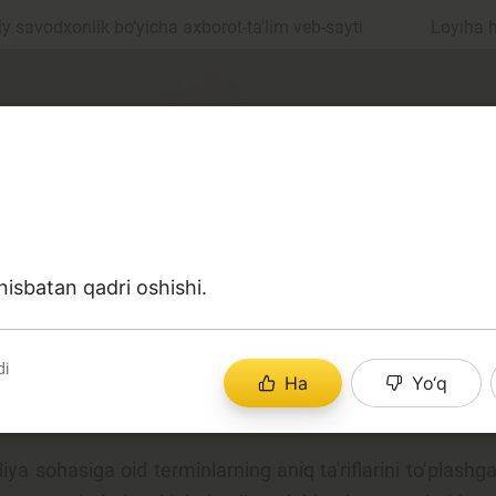
 savodxonlik bo‘yicha axborot-ta’lim veb-sayti
Loyiha 
 nisbatan qadri oshishi.
ul
Islom moliyasi
di
Ha
Yo‘q
edit
Budjet
a sohasiga oid terminlarning aniq ta'riflarini to‘plashga