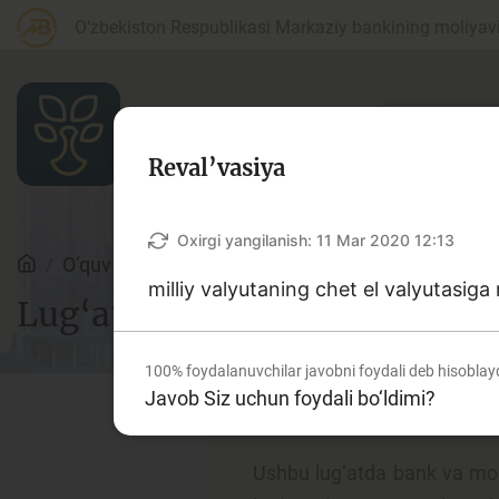
O‘zbekiston Respublikasi Markaziy bankining moliyaviy
Reval’vasiya
Maqolalar
Oxirgi yangilanish:
11 Mar 2020 12:13
O‘quv qo‘llanmalar
Lug‘at
milliy valyutaning chet el valyutasiga
Lug‘at
Bank agentlari uchun
P
100%
foydalanuvchilar javobni foydali deb hisoblay
Javob Siz uchun foydali bo‘ldimi?
Depozit (omonatlar)
Kr
Ushbu lug‘atda bank va moliy