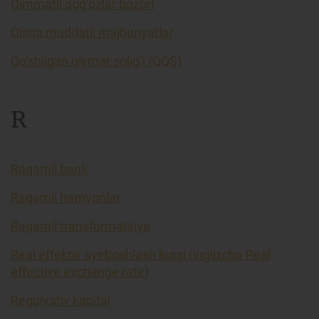
Qimmatli qog’ozlar bozori
Qisqa muddatli majburiyatlar
Qo’shilgan qiymat solig’i (QQS)
R
Raqamli bank
Raqamli hamyonlar
Raqamli transformatsiya
Real effektiv ayirboshlash kursi (inglizcha Real
effective exchange rate)
Regulyativ kapital