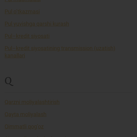
Pul o’tkazmasi
Pul yuvishga qarshi kurash
Pul–kredit siyosati
Pul–kredit siyosatining transmission (uzatish)
kanallari
Q
Qarzni moliyalashtirish
Qayta moliyalash
Qimmatli qog’oz