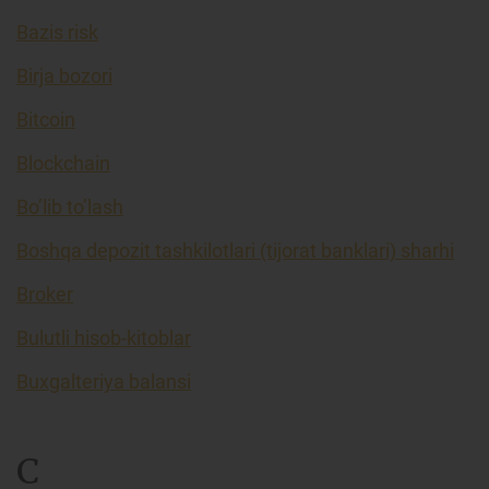
Bazis risk
Birja bozori
Bitcoin
Blockchain
Bo’lib to’lash
Boshqa depozit tashkilotlari (tijorat banklari) sharhi
Broker
Bulutli hisob-kitoblar
Buxgalteriya balansi
C