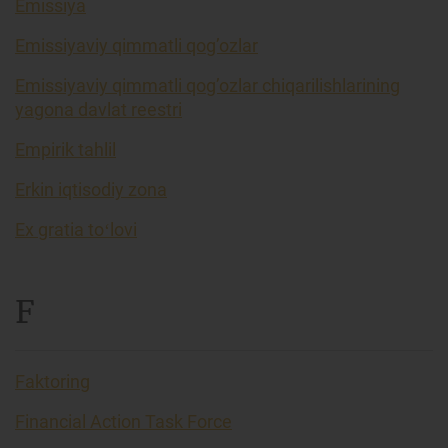
Emissiya
Emissiyaviy qimmatli qog’ozlar
Emissiyaviy qimmatli qog’ozlar chiqarilishlarining
yagona davlat reestri
Empirik tahlil
Erkin iqtisodiy zona
Ex gratia toʻlovi
F
Faktoring
Financial Action Task Force