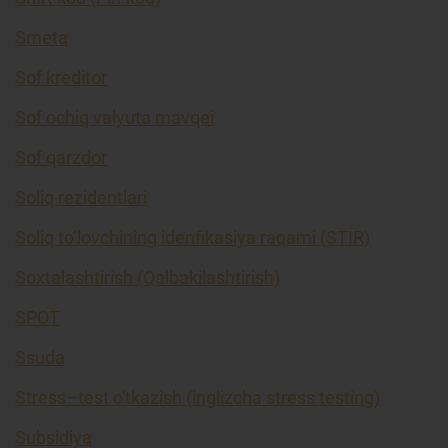
Smeta
Sof kreditor
Sof ochiq valyuta mavqei
Sof qarzdor
Soliq rezidentlari
Soliq to’lovchining idenfikasiya raqami (STIR)
Soxtalashtirish (Qalbakilashtirish)
SPOT
Ssuda
Stress–test o'tkazish (inglizcha stress testing)
Subsidiya