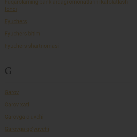
Fuqarolarning banklardagi omonatlarini kafolatlash
fondi
Fyuchers
Fyuchers bitimi
Fyuchers shartnomasi
G
Garov
Garov xati
Garovga oluvchi
Garovga qo’yuvchi