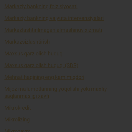
Markaziy bankning foiz siyosati
Markaziy bankning valyuta intervensiyalari
Markazlashtirilmagan almashinuv xizmati
Markazsizlashtirish
Maxsus qarz olish huquqi
Maxsus qarz olish huquqi (SDR)
Mehnat haqining eng kam miqdori
Mijoz ma'lumotlarining yo'qolishi yoki maxfiy
saqlanmasligi xavfi
Mikrokredit
Mikrolizing
Mikrozaym