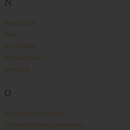
N
Naqdsiz pullar
Narx
Narx belgilash
Nomonetar oltin
Norezident
O
O’rtachalash koeffitsiyenti
O’zbekiston banklar assosiyasiyasi