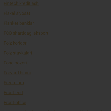
Fintech kreditlash
Fiskal siyosat
Flanker banklar
FOB shartidagi eksport
Foiz koridori
Foiz stavkalari
Fond bozori
Forvard bitimi
Freemium
Front-end
Front-office