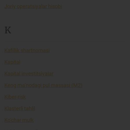
Joriy operatsiyalar hisobi
K
Kafillik shartnomasi
Kapital
Kapital investitsiyalar
Keng ma’nodagi pul massasi (M2)
Kiber-risk
Klasterli tahlil
Ko’char mulk