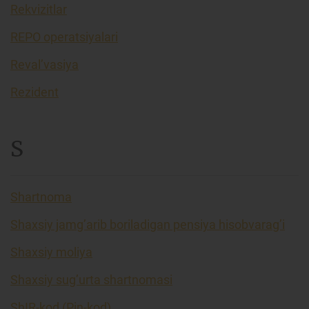
Rekvizitlar
REPO operatsiyalari
Reval’vasiya
Rezident
S
Shartnoma
Shaxsiy jamg’arib boriladigan pensiya hisobvarag’i
Shaxsiy moliya
Shaxsiy sug’urta shartnomasi
ShIR-kod (Pin-kod)