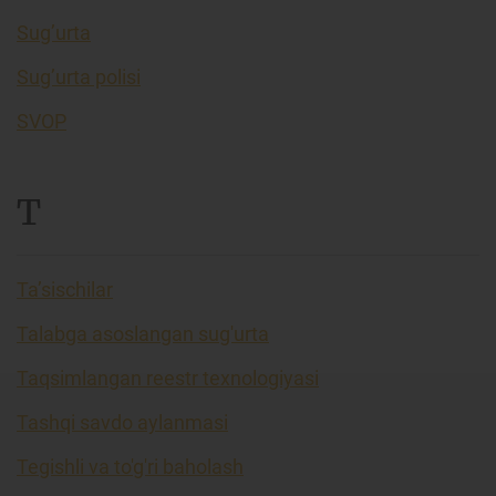
Sug’urta
Sug’urta polisi
SVOP
T
Ta’sischilar
Talabga asoslangan sug'urta
Taqsimlangan reestr texnologiyasi
Tashqi savdo aylanmasi
Tegishli va to'g'ri baholash