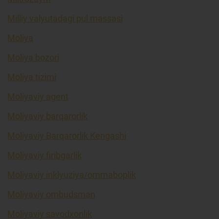
Milliy valyutadagi pul massasi
Moliya
Moliya bozori
Moliya tizimi
Moliyaviy agent
Moliyaviy barqarorlik
Moliyaviy Barqarorlik Kengashi
Moliyaviy firibgarlik
Moliyaviy inklyuziya/ommaboplik
Moliyaviy ombudsman
Moliyaviy savodxonlik