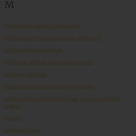
M
Ma'lumotlar yechimi provayderi
Ma'lumotlarni manipulyatsiya qilish xavfi
Ma'lumotlarni tekshirish
Ma'muriy tartibga solinadigan narxlar
Majburiy zaxiralar
Majburiy zaxiralarning me’yoriy hajmi
Makroprudensial choralar (ingl. macroprudential
policy)
Maosh
Markaziy bank