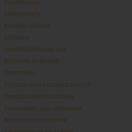
Ko’chmas mulk
Kobeyjing karta
Kompleks tekshiruv
Konsalting
Konsolidatsiyalangan qarz
Konversiya amaliyotlari
Konvertasiya
Korporativ moliya (tashkilot moliyasi)
Korporativ plastik kartochkasi
Korrespondent bank shartnomasi
Korrespondent hisobvaraq
Korrespondentlik hisobvarag'i