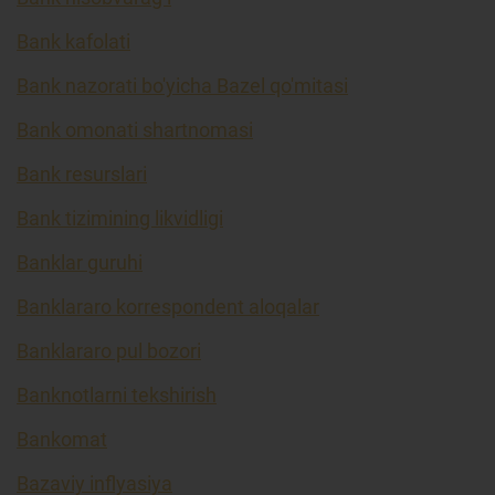
Bank kafolati
Bank nazorati bo'yicha Bazel qo'mitasi
Bank omonati shartnomasi
Bank resurslari
Bank tizimining likvidligi
Banklar guruhi
Banklararo korrespondent aloqalar
Banklararo pul bozori
Banknotlarni tekshirish
Bankomat
Bazaviy inflyasiya