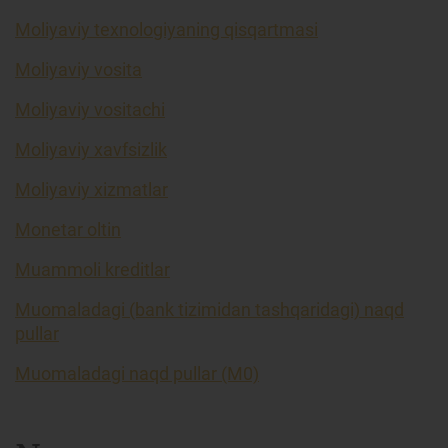
Moliyaviy texnologiyaning qisqartmasi
Moliyaviy vosita
Moliyaviy vositachi
Moliyaviy xavfsizlik
Moliyaviy xizmatlar
Monetar oltin
Muammoli kreditlar
Muomaladagi (bank tizimidan tashqaridagi) naqd
pullar
Muomaladagi naqd pullar (M0)