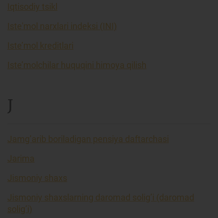
Iqtisodiy tsikl
Iste'mol narxlari indeksi (INI)
Iste’mol kreditlari
Iste’molchilar huquqini himoya qilish
J
Jamg’arib boriladigan pensiya daftarchasi
Jarima
Jismoniy shaxs
Jismoniy shaxslarning daromad solig’i (daromad
solig’i)