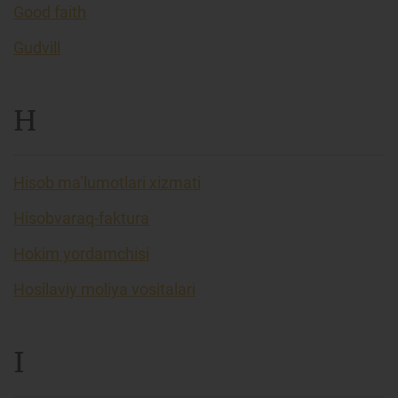
Good faith
Gudvill
H
Hisob ma’lumotlari xizmati
Hisobvaraq-faktura
Hokim yordamchisi
Hosilaviy moliya vositalari
I