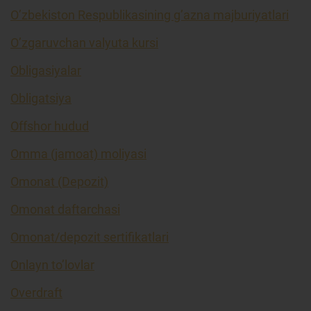
O’zbekiston Respublikasining g’azna majburiyatlari
O’zgaruvchan valyuta kursi
Obligasiyalar
Obligatsiya
Offshor hudud
Omma (jamoat) moliyasi
Omonat (Depozit)
Omonat daftarchasi
Omonat/depozit sertifikatlari
Onlayn to’lovlar
Overdraft