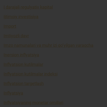
I darajali regulyativ kapital
Ijtimoiy investisiya
Import
Imtiyozli davr
Imzo namunalari va muhr izi qo’yilgan varaqcha
Inersion inflyatsiya
Inflyatsion kutilmalar
Inflyatsion kutilmalar indeksi
Inflyatsion targetlash
Inflyatsiya
Inflyatsiyaning monetar omillari