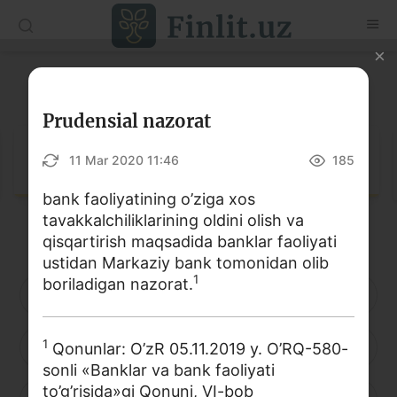
O‘zb
Ўзб
Рус
Lug‘at
Maqolalar
Prudensial nazorat
O‘quv qo‘llanmalar
Lug‘at
11 Mar 2020 11:46
185
Lug‘at
bank faoliyatining o’ziga xos
tavakkalchiliklarining oldini olish va
Moliyaviy savodxonlik bo‘yicha kitoblar
qisqartirish maqsadida banklar faoliyati
Video
ustidan Markaziy bank tomonidan olib
1
boriladigan nazorat.
A
B
D
E
F
G
H
Loyihalar
1
I
J
K
L
M
N
O
Qonunlar: O’zR 05.11.2019 y. O’RQ-580-
Interaktiv xizmatlar
sonli «Banklar va bank faoliyati
Fotogalereya
to’g’risida»gi Qonuni, VI-bob