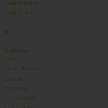
Overdraft kreditlari
Overdraft limiti
P
Plastik karta
Profisit
Prudensial nazorat
Pul bazasi
Pul massasi
Pul massasi (M1)
Pul muomalasi