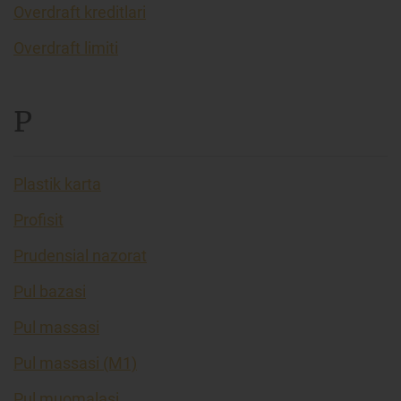
Overdraft kreditlari
Overdraft limiti
P
Plastik karta
Profisit
Prudensial nazorat
Pul bazasi
Pul massasi
Pul massasi (M1)
Pul muomalasi