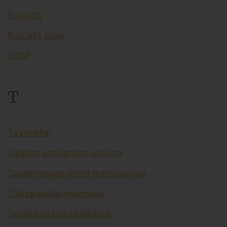
Sug’urta
Sug’urta polisi
SVOP
T
Ta’sischilar
Talabga asoslangan sug'urta
Taqsimlangan reestr texnologiyasi
Tashqi savdo aylanmasi
Tegishli va to'g'ri baholash