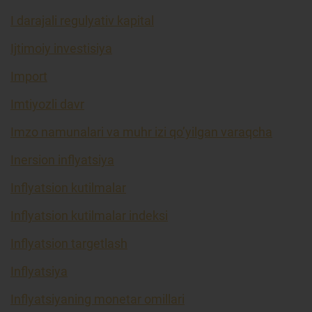
I darajali regulyativ kapital
Ijtimoiy investisiya
Import
Imtiyozli davr
Imzo namunalari va muhr izi qo’yilgan varaqcha
Inersion inflyatsiya
Inflyatsion kutilmalar
Inflyatsion kutilmalar indeksi
Inflyatsion targetlash
Inflyatsiya
Inflyatsiyaning monetar omillari