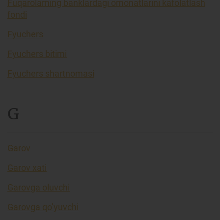
Fuqarolarning banklardagi omonatlarini kafolatlash
fondi
Fyuchers
Fyuchers bitimi
Fyuchers shartnomasi
G
Garov
Garov xati
Garovga oluvchi
Garovga qo’yuvchi