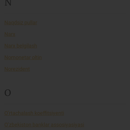
N
Naqdsiz pullar
Narx
Narx belgilash
Nomonetar oltin
Norezident
O
O’rtachalash koeffitsiyenti
O’zbekiston banklar assosiyasiyasi