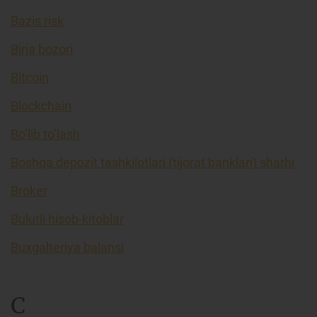
Bazis risk
Birja bozori
Bitcoin
Blockchain
Bo’lib to’lash
Boshqa depozit tashkilotlari (tijorat banklari) sharhi
Broker
Bulutli hisob-kitoblar
Buxgalteriya balansi
C