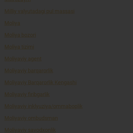
Milliy valyutadagi pul massasi
Moliya
Moliya bozori
Moliya tizimi
Moliyaviy agent
Moliyaviy barqarorlik
Moliyaviy Barqarorlik Kengashi
Moliyaviy firibgarlik
Moliyaviy inklyuziya/ommaboplik
Moliyaviy ombudsman
Moliyaviy savodxonlik