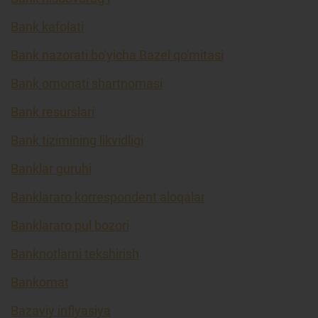
Bank kafolati
Bank nazorati bo'yicha Bazel qo'mitasi
Bank omonati shartnomasi
Bank resurslari
Bank tizimining likvidligi
Banklar guruhi
Banklararo korrespondent aloqalar
Banklararo pul bozori
Banknotlarni tekshirish
Bankomat
Bazaviy inflyasiya