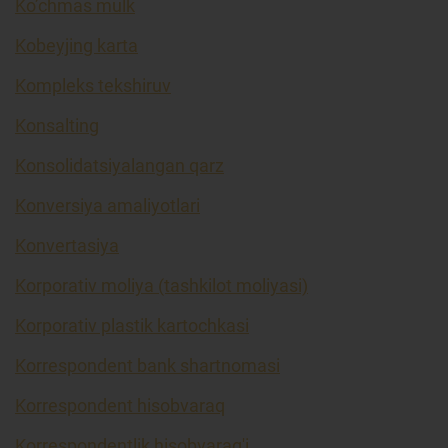
Ko’chmas mulk
Kobeyjing karta
Kompleks tekshiruv
Konsalting
Konsolidatsiyalangan qarz
Konversiya amaliyotlari
Konvertasiya
Korporativ moliya (tashkilot moliyasi)
Korporativ plastik kartochkasi
Korrespondent bank shartnomasi
Korrespondent hisobvaraq
Korrespondentlik hisobvarag'i