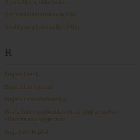
Qimmatli qog’ozlar bozori
Qisqa muddatli majburiyatlar
Qo’shilgan qiymat solig’i (QQS)
R
Raqamli bank
Raqamli hamyonlar
Raqamli transformatsiya
Real effektiv ayirboshlash kursi (inglizcha Real
effective exchange rate)
Regulyativ kapital