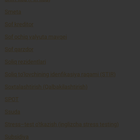
Smeta
Sof kreditor
Sof ochiq valyuta mavqei
Sof qarzdor
Soliq rezidentlari
Soliq to’lovchining idenfikasiya raqami (STIR)
Soxtalashtirish (Qalbakilashtirish)
SPOT
Ssuda
Stress–test o'tkazish (inglizcha stress testing)
Subsidiya