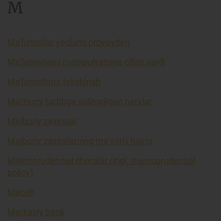
M
Ma'lumotlar yechimi provayderi
Ma'lumotlarni manipulyatsiya qilish xavfi
Ma'lumotlarni tekshirish
Ma'muriy tartibga solinadigan narxlar
Majburiy zaxiralar
Majburiy zaxiralarning me’yoriy hajmi
Makroprudensial choralar (ingl. macroprudential
policy)
Maosh
Markaziy bank