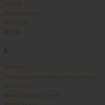
Rekvizitlar
REPO operatsiyalari
Reval’vasiya
Rezident
S
Shartnoma
Shaxsiy jamg’arib boriladigan pensiya hisobvarag’i
Shaxsiy moliya
Shaxsiy sug’urta shartnomasi
ShIR-kod (Pin-kod)