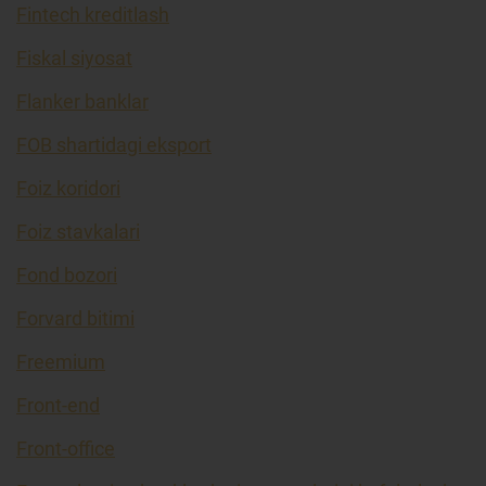
Fintech kreditlash
Fiskal siyosat
Flanker banklar
FOB shartidagi eksport
Foiz koridori
Foiz stavkalari
Fond bozori
Forvard bitimi
Freemium
Front-end
Front-office