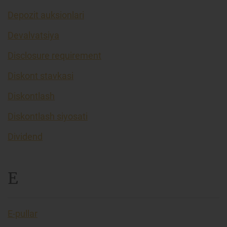
Depozit auksionlari
Devalvatsiya
Disclosure requirement
Diskont stavkasi
Diskontlash
Diskontlash siyosati
Dividend
E
E-pullar