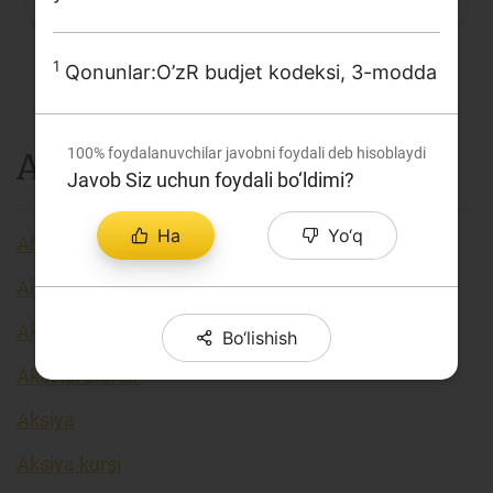
P
Q
R
S
C
T
U
Loyiha haqida
V
X
Y
Z
...
1
Kengaytirilgan qidiruv
Qonunlar:O’zR budjet kodeksi, 3-modda
Sayt xaritasi
100%
foydalanuvchilar javobni foydali deb hisoblaydi
A
Javob Siz uchun foydali bo‘ldimi?
Ha
Yo‘q
Aholi daromadlari
Airdrop
Akkreditiv
Bo‘lishish
Akseleratorlar
Aksiya
Aksiya kursi