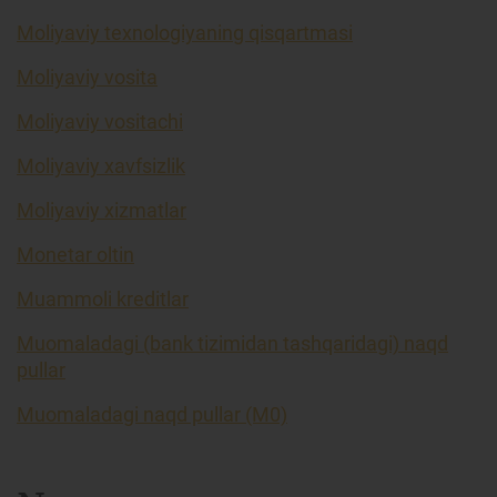
Moliyaviy texnologiyaning qisqartmasi
Moliyaviy vosita
Moliyaviy vositachi
Moliyaviy xavfsizlik
Moliyaviy xizmatlar
Monetar oltin
Muammoli kreditlar
Muomaladagi (bank tizimidan tashqaridagi) naqd
pullar
Muomaladagi naqd pullar (M0)