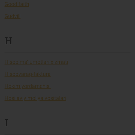
Good faith
Gudvill
H
Hisob ma’lumotlari xizmati
Hisobvaraq-faktura
Hokim yordamchisi
Hosilaviy moliya vositalari
I