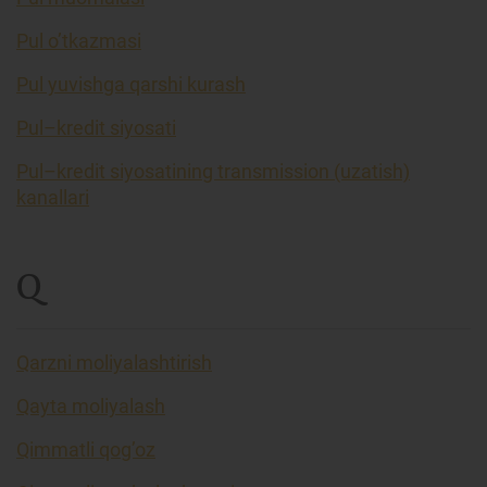
Pul o’tkazmasi
Pul yuvishga qarshi kurash
Pul–kredit siyosati
Pul–kredit siyosatining transmission (uzatish)
kanallari
Q
Qarzni moliyalashtirish
Qayta moliyalash
Qimmatli qog’oz