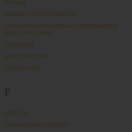
Emissiya
Emissiyaviy qimmatli qog’ozlar
Emissiyaviy qimmatli qog’ozlar chiqarilishlarining
yagona davlat reestri
Empirik tahlil
Erkin iqtisodiy zona
Ex gratia toʻlovi
F
Faktoring
Financial Action Task Force