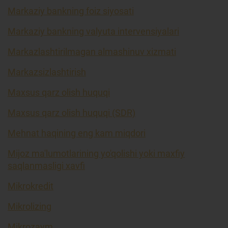
Markaziy bankning foiz siyosati
Markaziy bankning valyuta intervensiyalari
Markazlashtirilmagan almashinuv xizmati
Markazsizlashtirish
Maxsus qarz olish huquqi
Maxsus qarz olish huquqi (SDR)
Mehnat haqining eng kam miqdori
Mijoz ma'lumotlarining yo'qolishi yoki maxfiy
saqlanmasligi xavfi
Mikrokredit
Mikrolizing
Mikrozaym