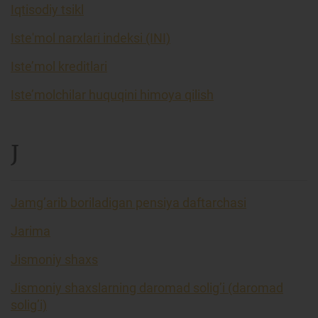
Iqtisodiy tsikl
Iste'mol narxlari indeksi (INI)
Iste’mol kreditlari
Iste’molchilar huquqini himoya qilish
J
Jamg’arib boriladigan pensiya daftarchasi
Jarima
Jismoniy shaxs
Jismoniy shaxslarning daromad solig’i (daromad
solig’i)