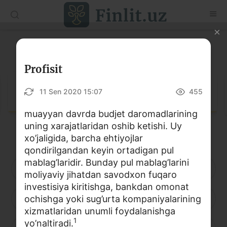
O‘zb
Ўзб
Рус
Lug‘at
Maqolalar
Profisit
O‘quv qo‘llanmalar
Lug‘at
11 Sen 2020 15:07
455
Lug‘at
muayyan davrda budjet daromadlarining
uning xarajatlaridan oshib ketishi. Uy
Moliyaviy savodxonlik bo‘yicha kitoblar
xo’jaligida, barcha ehtiyojlar
Video
qondirilgandan keyin ortadigan pul
mablag’laridir. Bunday pul mablag’larini
A
B
D
E
F
G
H
moliyaviy jihatdan savodxon fuqaro
Loyihalar
investisiya kiritishga, bankdan omonat
I
ochishga yoki sug’urta kompaniyalarining
J
K
L
M
N
O
Interaktiv xizmatlar
xizmatlaridan unumli foydalanishga
Fotogalereya
1
yo’naltiradi.