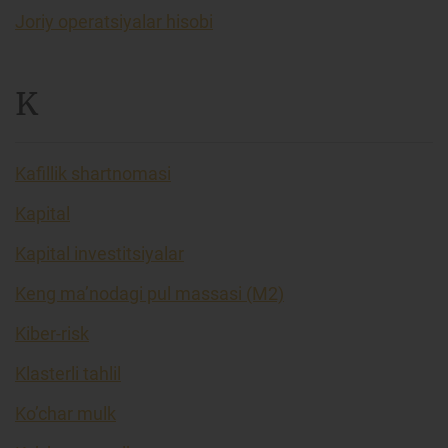
Joriy operatsiyalar hisobi
K
Kafillik shartnomasi
Kapital
Kapital investitsiyalar
Keng ma’nodagi pul massasi (M2)
Kiber-risk
Klasterli tahlil
Ko’char mulk