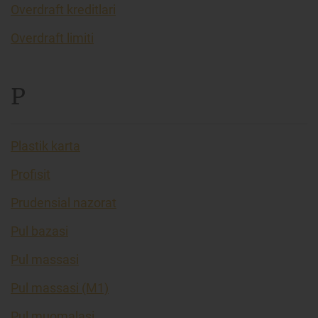
Overdraft kreditlari
Overdraft limiti
P
Plastik karta
Profisit
Prudensial nazorat
Pul bazasi
Pul massasi
Pul massasi (M1)
Pul muomalasi