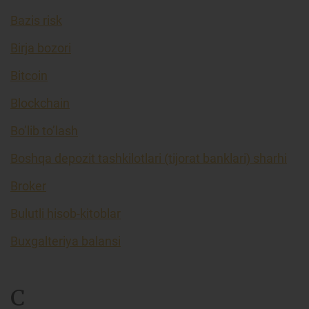
Bazis risk
Birja bozori
Bitcoin
Blockchain
Bo’lib to’lash
Boshqa depozit tashkilotlari (tijorat banklari) sharhi
Broker
Bulutli hisob-kitoblar
Buxgalteriya balansi
C