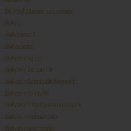
Milliy valyutadagi pul massasi
Moliya
Moliya bozori
Moliya tizimi
Moliyaviy agent
Moliyaviy barqarorlik
Moliyaviy Barqarorlik Kengashi
Moliyaviy firibgarlik
Moliyaviy inklyuziya/ommaboplik
Moliyaviy ombudsman
Moliyaviy savodxonlik