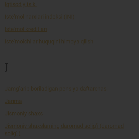
Iqtisodiy tsikl
Iste'mol narxlari indeksi (INI)
Iste’mol kreditlari
Iste’molchilar huquqini himoya qilish
J
Jamg’arib boriladigan pensiya daftarchasi
Jarima
Jismoniy shaxs
Jismoniy shaxslarning daromad solig’i (daromad
solig’i)