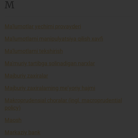
M
Ma'lumotlar yechimi provayderi
Ma'lumotlarni manipulyatsiya qilish xavfi
Ma'lumotlarni tekshirish
Ma'muriy tartibga solinadigan narxlar
Majburiy zaxiralar
Majburiy zaxiralarning me’yoriy hajmi
Makroprudensial choralar (ingl. macroprudential
policy)
Maosh
Markaziy bank