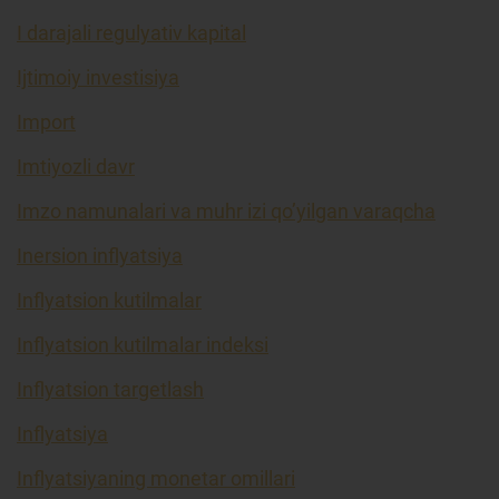
I darajali regulyativ kapital
Ijtimoiy investisiya
Import
Imtiyozli davr
Imzo namunalari va muhr izi qo’yilgan varaqcha
Inersion inflyatsiya
Inflyatsion kutilmalar
Inflyatsion kutilmalar indeksi
Inflyatsion targetlash
Inflyatsiya
Inflyatsiyaning monetar omillari