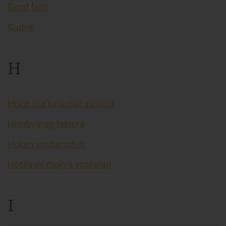
Good faith
Gudvill
H
Hisob ma’lumotlari xizmati
Hisobvaraq-faktura
Hokim yordamchisi
Hosilaviy moliya vositalari
I