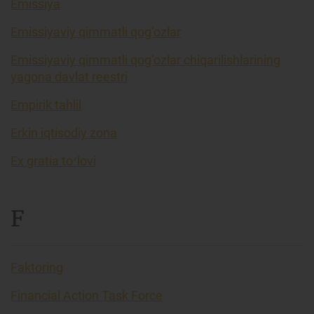
Emissiya
Emissiyaviy qimmatli qog’ozlar
Emissiyaviy qimmatli qog’ozlar chiqarilishlarining
yagona davlat reestri
Empirik tahlil
Erkin iqtisodiy zona
Ex gratia toʻlovi
F
Faktoring
Financial Action Task Force