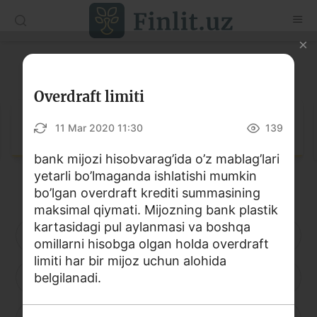
O‘zb
Ўзб
Рус
Lug‘at
Maqolalar
Overdraft limiti
O‘quv qo‘llanmalar
Lug‘at
11 Mar 2020 11:30
139
Lug‘at
bank mijozi hisobvarag’ida o’z mablag’lari
yetarli bo’lmaganda ishlatishi mumkin
Moliyaviy savodxonlik bo‘yicha kitoblar
bo’lgan overdraft krediti summasining
Video
maksimal qiymati. Mijozning bank plastik
kartasidagi pul aylanmasi va boshqa
A
B
D
E
F
G
H
omillarni hisobga olgan holda overdraft
Loyihalar
limiti har bir mijoz uchun alohida
I
belgilanadi.
J
K
L
M
N
O
Interaktiv xizmatlar
Fotogalereya