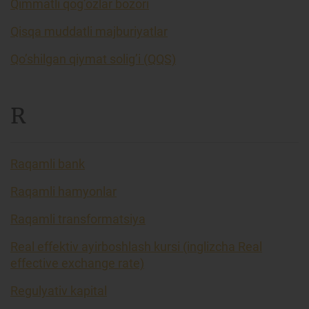
Qimmatli qog’ozlar bozori
Qisqa muddatli majburiyatlar
Qo’shilgan qiymat solig’i (QQS)
R
Raqamli bank
Raqamli hamyonlar
Raqamli transformatsiya
Real effektiv ayirboshlash kursi (inglizcha Real
effective exchange rate)
Regulyativ kapital