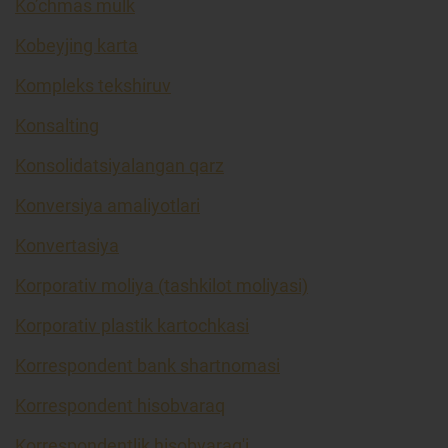
Ko’chmas mulk
Kobeyjing karta
Kompleks tekshiruv
Konsalting
Konsolidatsiyalangan qarz
Konversiya amaliyotlari
Konvertasiya
Korporativ moliya (tashkilot moliyasi)
Korporativ plastik kartochkasi
Korrespondent bank shartnomasi
Korrespondent hisobvaraq
Korrespondentlik hisobvarag'i