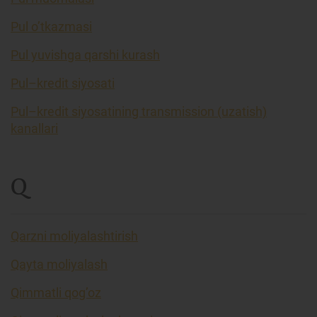
Pul o’tkazmasi
Pul yuvishga qarshi kurash
Pul–kredit siyosati
Pul–kredit siyosatining transmission (uzatish)
kanallari
Q
Qarzni moliyalashtirish
Qayta moliyalash
Qimmatli qog’oz