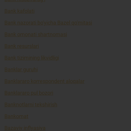
Bank kafolati
Bank nazorati bo'yicha Bazel qo'mitasi
Bank omonati shartnomasi
Bank resurslari
Bank tizimining likvidligi
Banklar guruhi
Banklararo korrespondent aloqalar
Banklararo pul bozori
Banknotlarni tekshirish
Bankomat
Bazaviy inflyasiya