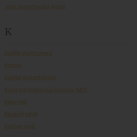
Joriy operatsiyalar hisobi
K
Kafillik shartnomasi
Kapital
Kapital investitsiyalar
Keng ma’nodagi pul massasi (M2)
Kiber-risk
Klasterli tahlil
Ko’char mulk