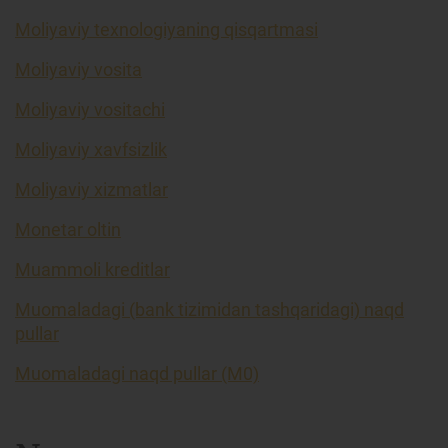
Moliyaviy texnologiyaning qisqartmasi
Moliyaviy vosita
Moliyaviy vositachi
Moliyaviy xavfsizlik
Moliyaviy xizmatlar
Monetar oltin
Muammoli kreditlar
Muomaladagi (bank tizimidan tashqaridagi) naqd
pullar
Muomaladagi naqd pullar (M0)