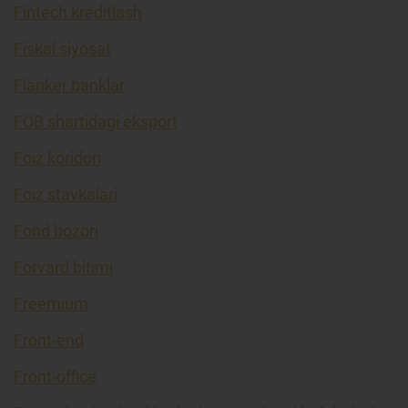
Fintech kreditlash
Fiskal siyosat
Flanker banklar
FOB shartidagi eksport
Foiz koridori
Foiz stavkalari
Fond bozori
Forvard bitimi
Freemium
Front-end
Front-office