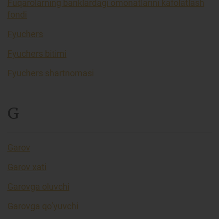
Fuqarolarning banklardagi omonatlarini kafolatlash
fondi
Fyuchers
Fyuchers bitimi
Fyuchers shartnomasi
G
Garov
Garov xati
Garovga oluvchi
Garovga qo’yuvchi