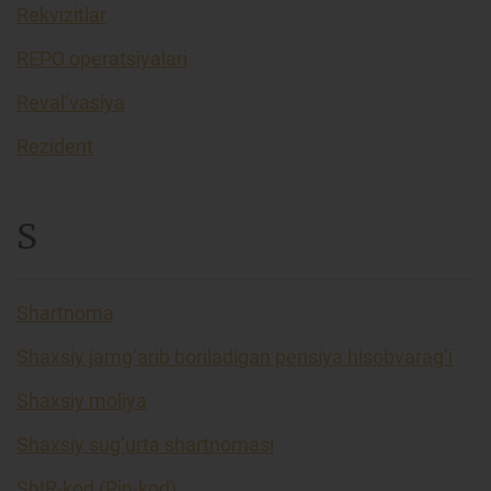
Rekvizitlar
REPO operatsiyalari
Reval’vasiya
Rezident
S
Shartnoma
Shaxsiy jamg’arib boriladigan pensiya hisobvarag’i
Shaxsiy moliya
Shaxsiy sug’urta shartnomasi
ShIR-kod (Pin-kod)