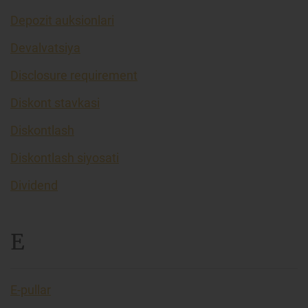
Depozit auksionlari
Devalvatsiya
Disclosure requirement
Diskont stavkasi
Diskontlash
Diskontlash siyosati
Dividend
E
E-pullar