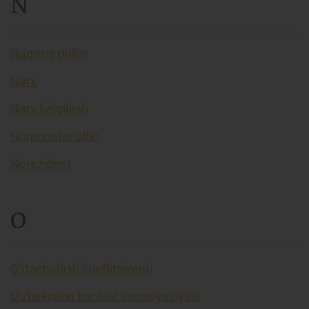
N
Naqdsiz pullar
Narx
Narx belgilash
Nomonetar oltin
Norezident
O
O’rtachalash koeffitsiyenti
O’zbekiston banklar assosiyasiyasi