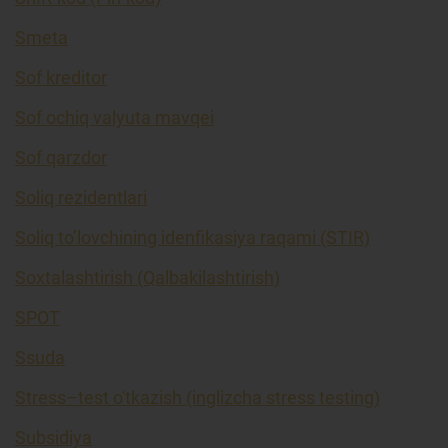
Smeta
Sof kreditor
Sof ochiq valyuta mavqei
Sof qarzdor
Soliq rezidentlari
Soliq to’lovchining idenfikasiya raqami (STIR)
Soxtalashtirish (Qalbakilashtirish)
SPOT
Ssuda
Stress–test o'tkazish (inglizcha stress testing)
Subsidiya