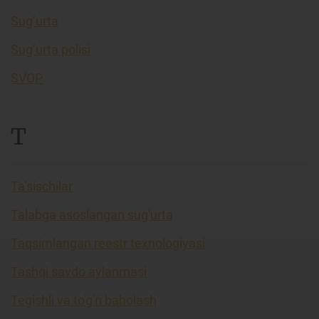
Sug’urta
Sug’urta polisi
SVOP
T
Ta’sischilar
Talabga asoslangan sug'urta
Taqsimlangan reestr texnologiyasi
Tashqi savdo aylanmasi
Tegishli va to'g'ri baholash