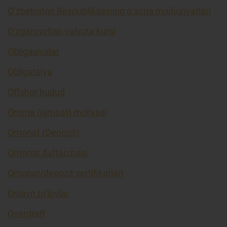
O’zbekiston Respublikasining g’azna majburiyatlari
O’zgaruvchan valyuta kursi
Obligasiyalar
Obligatsiya
Offshor hudud
Omma (jamoat) moliyasi
Omonat (Depozit)
Omonat daftarchasi
Omonat/depozit sertifikatlari
Onlayn to’lovlar
Overdraft