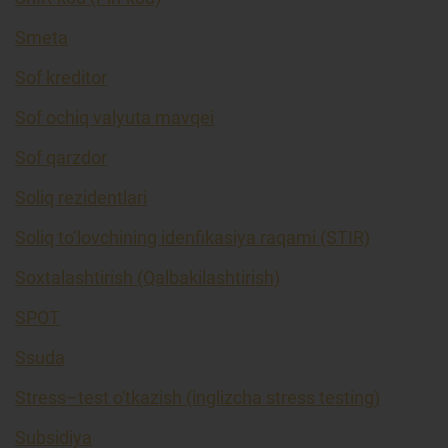
Smeta
Sof kreditor
Sof ochiq valyuta mavqei
Sof qarzdor
Soliq rezidentlari
Soliq to’lovchining idenfikasiya raqami (STIR)
Soxtalashtirish (Qalbakilashtirish)
SPOT
Ssuda
Stress–test o'tkazish (inglizcha stress testing)
Subsidiya