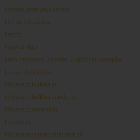
I darajali regulyativ kapital
Ijtimoiy investisiya
Import
Imtiyozli davr
Imzo namunalari va muhr izi qo’yilgan varaqcha
Inersion inflyatsiya
Inflyatsion kutilmalar
Inflyatsion kutilmalar indeksi
Inflyatsion targetlash
Inflyatsiya
Inflyatsiyaning monetar omillari