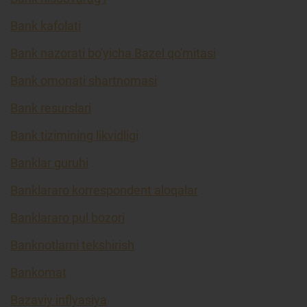
Bank kafolati
Bank nazorati bo'yicha Bazel qo'mitasi
Bank omonati shartnomasi
Bank resurslari
Bank tizimining likvidligi
Banklar guruhi
Banklararo korrespondent aloqalar
Banklararo pul bozori
Banknotlarni tekshirish
Bankomat
Bazaviy inflyasiya