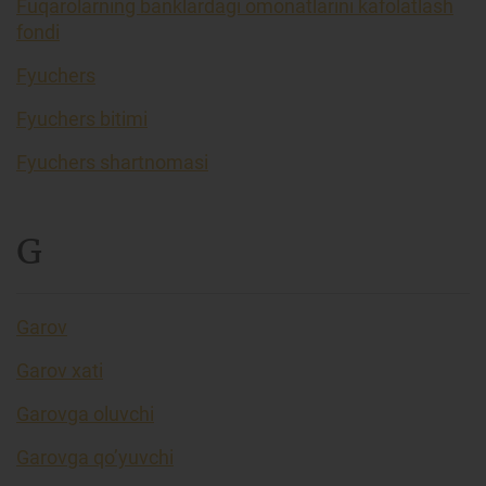
Fuqarolarning banklardagi omonatlarini kafolatlash
fondi
Fyuchers
Fyuchers bitimi
Fyuchers shartnomasi
G
Garov
Garov xati
Garovga oluvchi
Garovga qo’yuvchi