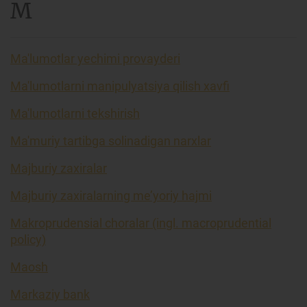
M
Ma'lumotlar yechimi provayderi
Ma'lumotlarni manipulyatsiya qilish xavfi
Ma'lumotlarni tekshirish
Ma'muriy tartibga solinadigan narxlar
Majburiy zaxiralar
Majburiy zaxiralarning me’yoriy hajmi
Makroprudensial choralar (ingl. macroprudential
policy)
Maosh
Markaziy bank