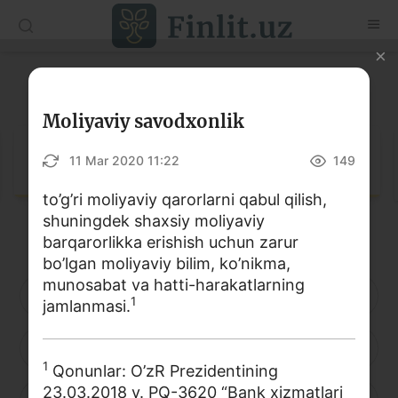
O‘zb
Ўзб
Рус
Lug‘at
Maqolalar
Moliyaviy savodxonlik
O‘quv qo‘llanmalar
Lug‘at
11 Mar 2020 11:22
149
Lug‘at
to’g’ri moliyaviy qarorlarni qabul qilish,
shuningdek shaxsiy moliyaviy
Moliyaviy savodxonlik bo‘yicha kitoblar
barqarorlikka erishish uchun zarur
Video
bo’lgan moliyaviy bilim, ko’nikma,
munosabat va hatti-harakatlarning
A
B
D
E
F
G
H
1
jamlanmasi.
Loyihalar
I
J
K
L
M
N
O
Interaktiv xizmatlar
1
Qonunlar: O’zR Prezidentining
Fotogalereya
23.03.2018 y. PQ-3620 “Bank xizmatlari