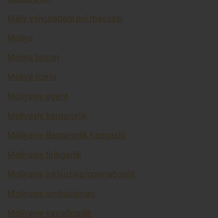
Milliy valyutadagi pul massasi
Moliya
Moliya bozori
Moliya tizimi
Moliyaviy agent
Moliyaviy barqarorlik
Moliyaviy Barqarorlik Kengashi
Moliyaviy firibgarlik
Moliyaviy inklyuziya/ommaboplik
Moliyaviy ombudsman
Moliyaviy savodxonlik