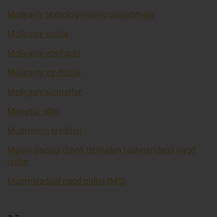
Moliyaviy texnologiyaning qisqartmasi
Moliyaviy vosita
Moliyaviy vositachi
Moliyaviy xavfsizlik
Moliyaviy xizmatlar
Monetar oltin
Muammoli kreditlar
Muomaladagi (bank tizimidan tashqaridagi) naqd
pullar
Muomaladagi naqd pullar (M0)