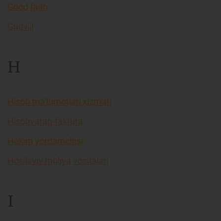
Good faith
Gudvill
H
Hisob ma’lumotlari xizmati
Hisobvaraq-faktura
Hokim yordamchisi
Hosilaviy moliya vositalari
I