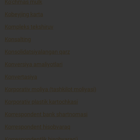
Ko’chmas mulk
Kobeyjing karta
Kompleks tekshiruv
Konsalting
Konsolidatsiyalangan qarz
Konversiya amaliyotlari
Konvertasiya
Korporativ moliya (tashkilot moliyasi)
Korporativ plastik kartochkasi
Korrespondent bank shartnomasi
Korrespondent hisobvaraq
Korrespondentlik hisobvarag'i