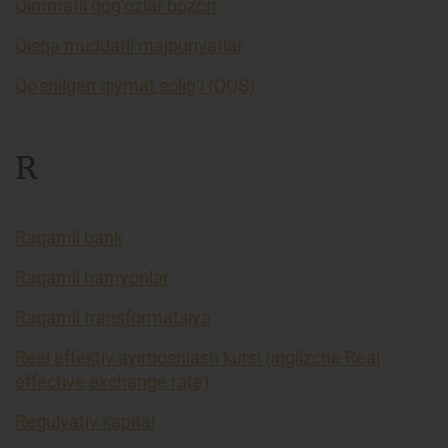
Qimmatli qog’ozlar bozori
Qisqa muddatli majburiyatlar
Qo’shilgan qiymat solig’i (QQS)
R
Raqamli bank
Raqamli hamyonlar
Raqamli transformatsiya
Real effektiv ayirboshlash kursi (inglizcha Real
effective exchange rate)
Regulyativ kapital