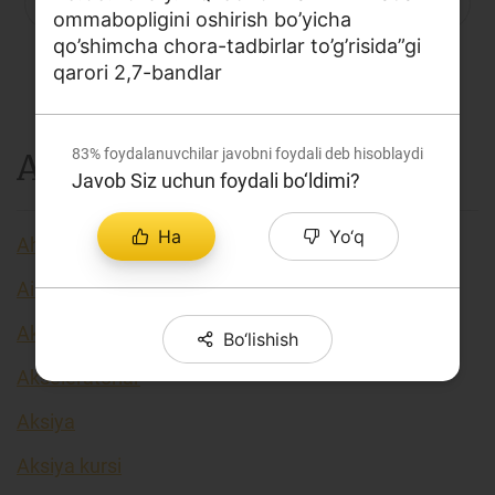
P
Q
R
S
C
T
U
ommabopligini oshirish bo’yicha
Loyiha haqida
qo’shimcha chora-tadbirlar to’g’risida”gi
V
X
Y
Z
...
Kengaytirilgan qidiruv
qarori 2,7-bandlar
Sayt xaritasi
83%
foydalanuvchilar javobni foydali deb hisoblaydi
A
Javob Siz uchun foydali bo‘ldimi?
Ha
Yo‘q
Aholi daromadlari
Airdrop
Akkreditiv
Bo‘lishish
Akseleratorlar
Aksiya
Aksiya kursi