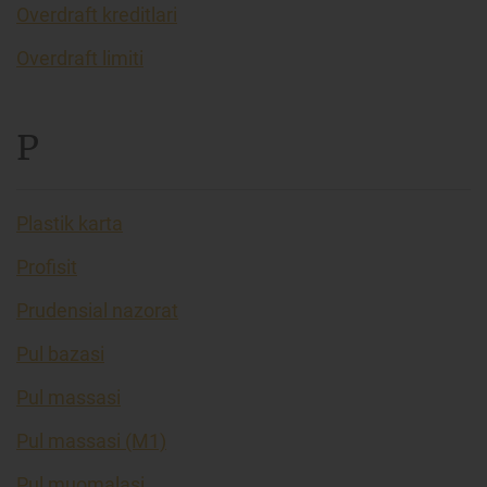
Overdraft kreditlari
Overdraft limiti
P
Plastik karta
Profisit
Prudensial nazorat
Pul bazasi
Pul massasi
Pul massasi (M1)
Pul muomalasi