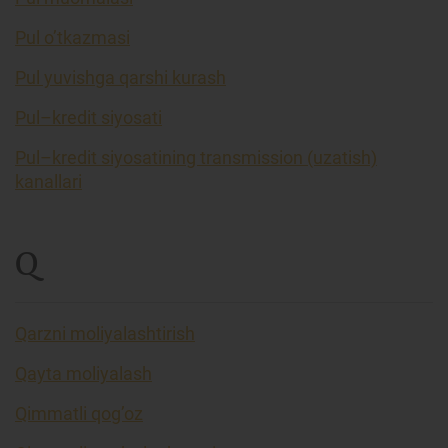
Pul o’tkazmasi
Pul yuvishga qarshi kurash
Pul–kredit siyosati
Pul–kredit siyosatining transmission (uzatish)
kanallari
Q
Qarzni moliyalashtirish
Qayta moliyalash
Qimmatli qog’oz