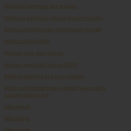
Markaziy bankning foiz siyosati
Markaziy bankning valyuta intervensiyalari
Markazlashtirilmagan almashinuv xizmati
Markazsizlashtirish
Maxsus qarz olish huquqi
Maxsus qarz olish huquqi (SDR)
Mehnat haqining eng kam miqdori
Mijoz ma'lumotlarining yo'qolishi yoki maxfiy
saqlanmasligi xavfi
Mikrokredit
Mikrolizing
Mikrozaym