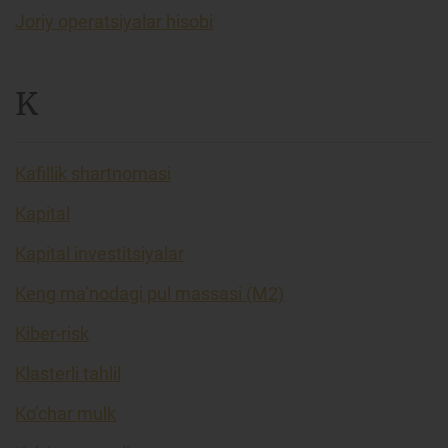
Joriy operatsiyalar hisobi
K
Kafillik shartnomasi
Kapital
Kapital investitsiyalar
Keng ma’nodagi pul massasi (M2)
Kiber-risk
Klasterli tahlil
Ko’char mulk