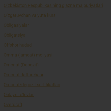
O’zbekiston Respublikasining g’azna majburiyatlari
O’zgaruvchan valyuta kursi
Obligasiyalar
Obligatsiya
Offshor hudud
Omma (jamoat) moliyasi
Omonat (Depozit)
Omonat daftarchasi
Omonat/depozit sertifikatlari
Onlayn to’lovlar
Overdraft