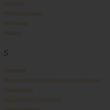
Rekvizitlar
REPO operatsiyalari
Reval’vasiya
Rezident
S
Shartnoma
Shaxsiy jamg’arib boriladigan pensiya hisobvarag’i
Shaxsiy moliya
Shaxsiy sug’urta shartnomasi
ShIR-kod (Pin-kod)