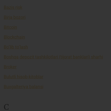
Bazis risk
Birja bozori
Bitcoin
Blockchain
Bo’lib to’lash
Boshqa depozit tashkilotlari (tijorat banklari) sharhi
Broker
Bulutli hisob-kitoblar
Buxgalteriya balansi
C