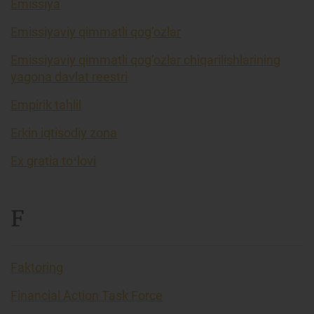
Emissiya
Emissiyaviy qimmatli qog’ozlar
Emissiyaviy qimmatli qog’ozlar chiqarilishlarining
yagona davlat reestri
Empirik tahlil
Erkin iqtisodiy zona
Ex gratia toʻlovi
F
Faktoring
Financial Action Task Force