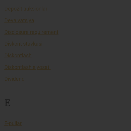
Depozit auksionlari
Devalvatsiya
Disclosure requirement
Diskont stavkasi
Diskontlash
Diskontlash siyosati
Dividend
E
E-pullar