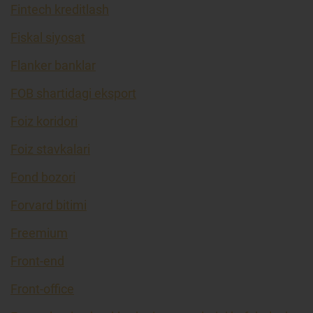
Fintech kreditlash
Fiskal siyosat
Flanker banklar
FOB shartidagi eksport
Foiz koridori
Foiz stavkalari
Fond bozori
Forvard bitimi
Freemium
Front-end
Front-office