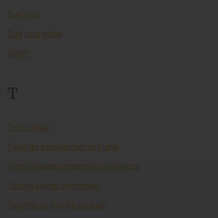
Sug’urta
Sug’urta polisi
SVOP
T
Ta’sischilar
Talabga asoslangan sug'urta
Taqsimlangan reestr texnologiyasi
Tashqi savdo aylanmasi
Tegishli va to'g'ri baholash