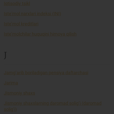
Iqtisodiy tsikl
Iste'mol narxlari indeksi (INI)
Iste’mol kreditlari
Iste’molchilar huquqini himoya qilish
J
Jamg’arib boriladigan pensiya daftarchasi
Jarima
Jismoniy shaxs
Jismoniy shaxslarning daromad solig’i (daromad
solig’i)