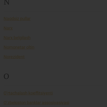
N
Naqdsiz pullar
Narx
Narx belgilash
Nomonetar oltin
Norezident
O
O’rtachalash koeffitsiyenti
O’zbekiston banklar assosiyasiyasi