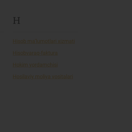
H
Hisob ma’lumotlari xizmati
Hisobvaraq-faktura
Hokim yordamchisi
Hosilaviy moliya vositalari