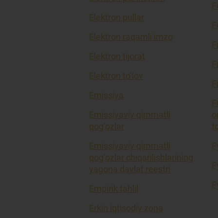
F
Elektron pullar
F
Elektron raqamli imzo
F
Elektron tijorat
F
Elektron to’lov
F
Emissiya
F
Emissiyaviy qimmatli
o
qog’ozlar
f
Emissiyaviy qimmatli
F
qog’ozlar chiqarilishlarining
F
yagona davlat reestri
F
Empirik tahlil
Erkin iqtisodiy zona