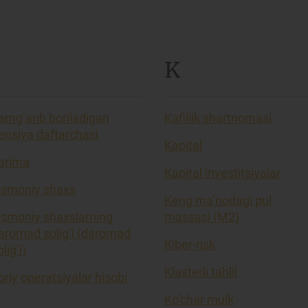
K
amg’arib boriladigan
Kafillik shartnomasi
ensiya daftarchasi
Kapital
arima
Kapital investitsiyalar
ismoniy shaxs
Keng ma’nodagi pul
ismoniy shaxslarning
massasi (M2)
aromad solig’i (daromad
Kiber-risk
lig’i)
Klasterli tahlil
oriy operatsiyalar hisobi
Ko’char mulk