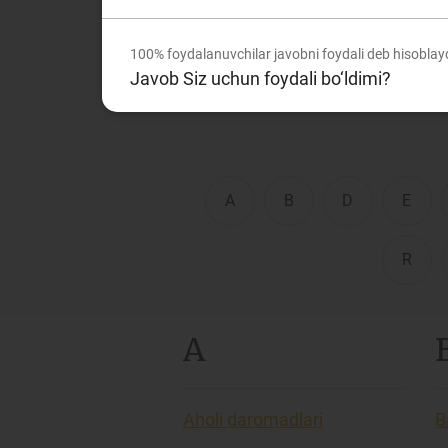
lug‘at Sizga ommaviy axbo
terminlarni tushunishingizg
100%
foydalanuvchilar javobni foydali deb hisoblay
To'lov va o'tkazmalar
Mo
Javob Siz uchun foydali bo‘ldimi?
Ba
Moliyaviy xavfsizlik
is
A
B
D
E
hu
R
Mehnat migrantlari
uchun
A
Aholi daromadlari
B