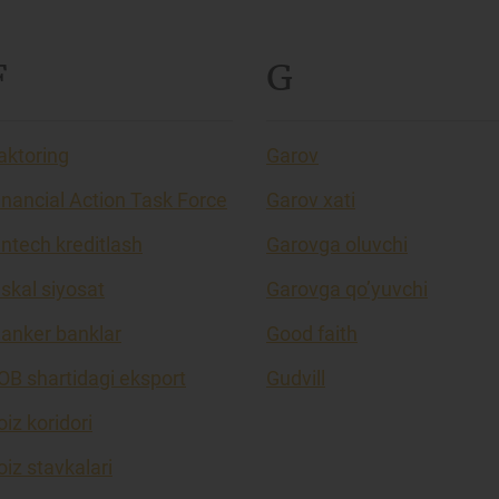
F
G
aktoring
Garov
inancial Action Task Force
Garov xati
intech kreditlash
Garovga oluvchi
iskal siyosat
Garovga qo’yuvchi
lanker banklar
Good faith
OB shartidagi eksport
Gudvill
oiz koridori
oiz stavkalari