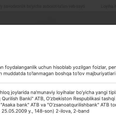
 savodxonlik bo‘yicha axborot-ta’lim veb-sayti
Loyiha 
dan foydalanganlik uchun hisoblab yozilgan foizlar, p
an muddatda to’lanmagan boshqa to’lov majburiyatlari
ul
Islom moliyasi
oq joylarida na’munaviy loyihalar bo’yicha yangi tipla
 Qurilish Banki" АТB, O’zbekiston Respublikasi tashqi iq
, "Asaka bank" АТB va "O’zsanoatqurilishbank" АТB tom
edit
Budjet
a sohasiga oid terminlarning aniq ta'riflarini to‘plashga
VМ 25.05.2009 y., 148-son) 2-ilova, 2-band