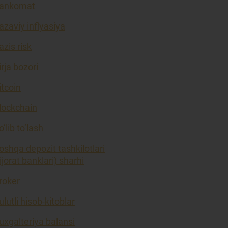
ankomat
azaviy inflyasiya
azis risk
irja bozori
itcoin
lockchain
o’lib to’lash
oshqa depozit tashkilotlari
tijorat banklari) sharhi
roker
ulutli hisob-kitoblar
uxgalteriya balansi