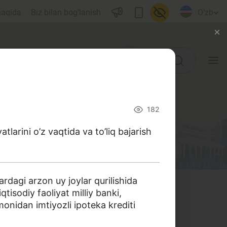
haqida
Biz bilan bog‘lanish
O‘zb
O‘quv qo‘llanmalar
182
Lug‘at
tlarini o’z vaqtida va to’liq bajarish
Moliyaviy savodxonlik bo‘yicha
kitoblar
Video
rdagi arzon uy joylar qurilishida
tisodiy faoliyat milliy banki,
onidan imtiyozli ipoteka krediti
Loyihalar
 harakat qildik. Ushbu izohli