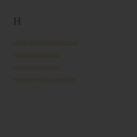
H
Hisob ma’lumotlari xizmati
Hisobvaraq-faktura
Hokim yordamchisi
Hosilaviy moliya vositalari