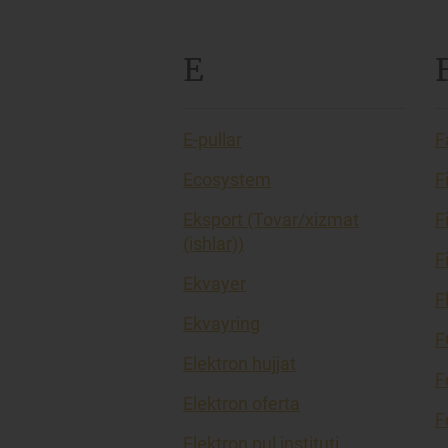
E
E-pullar
F
Ecosystem
F
Eksport (Tovar/xizmat
F
(ishlar))
F
Ekvayer
F
Ekvayring
F
Elektron hujjat
F
Elektron oferta
F
Elektron pul instituti