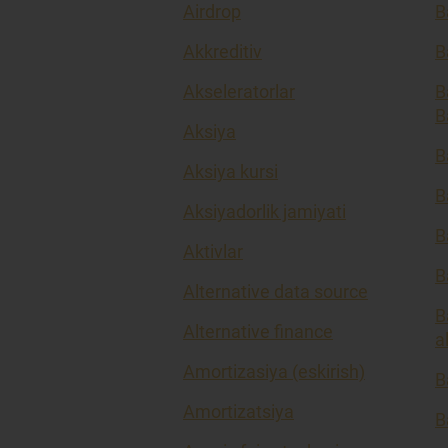
Airdrop
B
Akkreditiv
B
Akseleratorlar
B
B
Aksiya
B
Aksiya kursi
B
Aksiyadorlik jamiyati
B
Aktivlar
B
Alternative data source
B
Alternative finance
a
Amortizasiya (eskirish)
B
Amortizatsiya
B