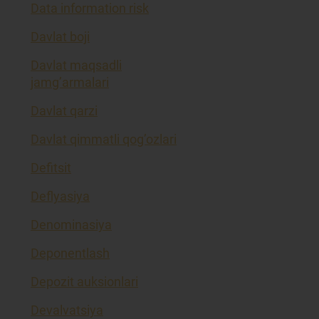
Data information risk
Davlat boji
Davlat maqsadli
jamg’armalari
Davlat qarzi
Davlat qimmatli qog’ozlari
Defitsit
Deflyasiya
Denominasiya
Deponentlash
Depozit auksionlari
Devalvatsiya