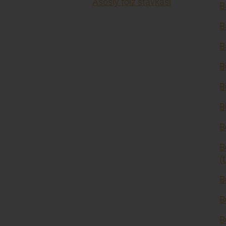
Asosiy foiz stavkasi
B
B
B
B
B
B
B
B
(
B
B
B