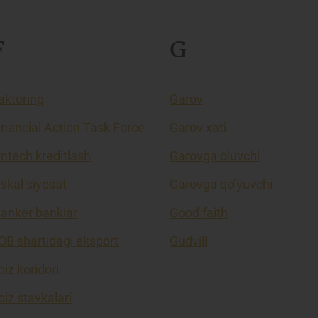
F
G
aktoring
Garov
inancial Action Task Force
Garov xati
intech kreditlash
Garovga oluvchi
iskal siyosat
Garovga qo’yuvchi
lanker banklar
Good faith
OB shartidagi eksport
Gudvill
oiz koridori
oiz stavkalari