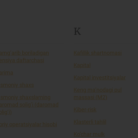
K
amg’arib boriladigan
Kafillik shartnomasi
ensiya daftarchasi
Kapital
arima
Kapital investitsiyalar
ismoniy shaxs
Keng ma’nodagi pul
ismoniy shaxslarning
massasi (M2)
aromad solig’i (daromad
Kiber-risk
lig’i)
Klasterli tahlil
oriy operatsiyalar hisobi
Ko’char mulk