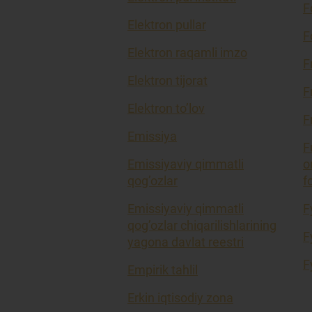
F
Elektron pullar
F
Elektron raqamli imzo
F
Elektron tijorat
F
Elektron to’lov
F
Emissiya
F
Emissiyaviy qimmatli
o
qog’ozlar
f
Emissiyaviy qimmatli
F
qog’ozlar chiqarilishlarining
F
yagona davlat reestri
F
Empirik tahlil
Erkin iqtisodiy zona