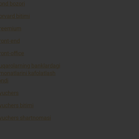
ond bozori
orvard bitimi
reemium
ront-end
ront-office
uqarolarning banklardagi
monatlarini kafolatlash
ondi
yuchers
yuchers bitimi
yuchers shartnomasi