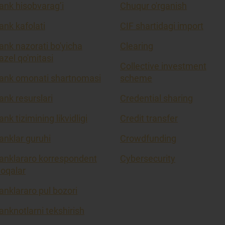
ank hisobvarag’i
Chuqur o'rganish
ank kafolati
CIF shartidagi import
ank nazorati bo'yicha
Clearing
azel qo'mitasi
Collective investment
ank omonati shartnomasi
scheme
ank resurslari
Credential sharing
ank tizimining likvidligi
Credit transfer
anklar guruhi
Crowdfunding
anklararo korrespondent
Cybersecurity
loqalar
anklararo pul bozori
anknotlarni tekshirish