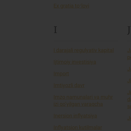
Ex gratia toʻlovi
I
J
I darajali regulyativ kapital
J
p
Ijtimoiy investisiya
J
Import
J
Imtiyozli davr
J
Imzo namunalari va muhr
d
izi qo’yilgan varaqcha
so
Inersion inflyatsiya
J
Inflyatsion kutilmalar