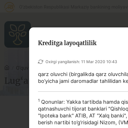
O‘zbekiston Respublikasi Markaziy bankining moliyaviy
Kreditga layoqatlilik
Maqolalar
Oxirgi yangilanish:
11 Mar 2020 10:43
O‘quv qo‘llanmalar
Lug‘at
qarz oluvchi (birgalikda qarz oluvchila
Lug‘at
bo’yicha jami daromadlar tahlilidan k
Bank agentlari uchun
P
1
Qonunlar: Yakka tartibda hamda qishl
qatnashuvchi tijorat banklari "Qishloq
"Ipoteka bank" АТIB, АТ "Xalq banki"
Depozit (omonatlar)
Kr
Ushbu lug‘atda bank va moliy
berish nartibi to’g’risidagi Nizom, (