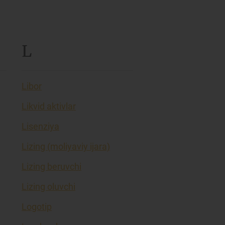
L
Libor
Likvid aktivlar
Lisenziya
Lizing (moliyaviy ijara)
Lizing beruvchi
Lizing oluvchi
Logotip