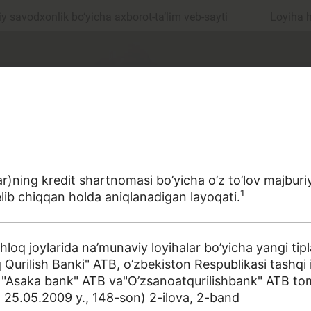
 savodxonlik bo‘yicha axborot-ta’lim veb-sayti
Loyiha 
r)ning kredit shartnomasi bo’yicha o’z to’lov majburiya
1
elib chiqqan holda aniqlanadigan layoqati.
ul
Islom moliyasi
oq joylarida na’munaviy loyihalar bo’yicha yangi tipla
 Qurilish Banki" АТB, o’zbekiston Respublikasi tashqi iq
, "Asaka bank" АТB va"O’zsanoatqurilishbank" АТB tom
edit
Budjet
a sohasiga oid terminlarning aniq ta'riflarini to‘plashga
VМ 25.05.2009 y., 148-son) 2-ilova, 2-band