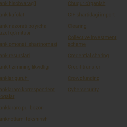
ank hisobvarag’i
Chuqur o'rganish
ank kafolati
CIF shartidagi import
ank nazorati bo'yicha
Clearing
azel qo'mitasi
Collective investment
ank omonati shartnomasi
scheme
ank resurslari
Credential sharing
ank tizimining likvidligi
Credit transfer
anklar guruhi
Crowdfunding
anklararo korrespondent
Cybersecurity
loqalar
anklararo pul bozori
anknotlarni tekshirish