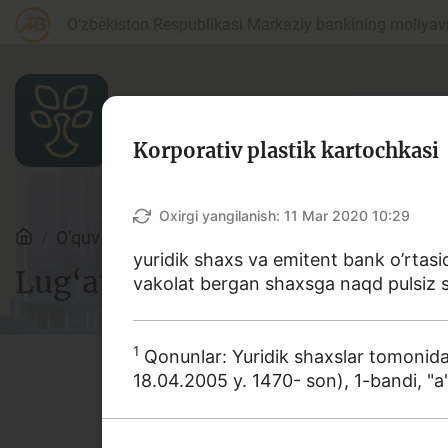
O‘zbekiston Respublikasi Markaziy bankining moliyaviy
Korporativ plastik kartochkasi
Maqolalar
Oxirgi yangilanish:
11 Mar 2020 10:29
O‘quv qo‘llanmalar
Lug‘at
yuridik shaxs va emitent bank o’rtas
Lug‘at
vakolat bergan shaxsga naqd pulsiz sh
Bank agentlari uchun
P
1
Qonunlar: Yuridik shaxslar tomonidan
18.04.2005 y. 1470- son), 1-bandi, "а
Depozit (omonatlar)
Kr
Ushbu lug‘atda bank va moliy