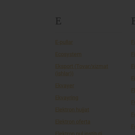
E
E-pullar
F
Ecosystem
F
Eksport (Tovar/xizmat
F
(ishlar))
F
Ekvayer
F
Ekvayring
F
Elektron hujjat
F
Elektron oferta
F
Elektron pul instituti