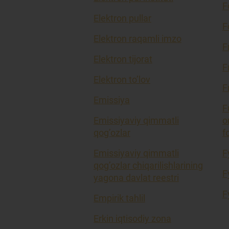
F
Elektron pullar
F
Elektron raqamli imzo
F
Elektron tijorat
F
Elektron to’lov
F
Emissiya
F
Emissiyaviy qimmatli
o
qog’ozlar
f
Emissiyaviy qimmatli
F
qog’ozlar chiqarilishlarining
F
yagona davlat reestri
F
Empirik tahlil
Erkin iqtisodiy zona