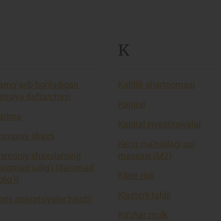
K
amg’arib boriladigan
Kafillik shartnomasi
ensiya daftarchasi
Kapital
arima
Kapital investitsiyalar
ismoniy shaxs
Keng ma’nodagi pul
ismoniy shaxslarning
massasi (M2)
aromad solig’i (daromad
Kiber-risk
lig’i)
Klasterli tahlil
oriy operatsiyalar hisobi
Ko’char mulk