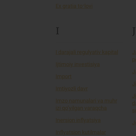
Ex gratia toʻlovi
I
J
I darajali regulyativ kapital
J
p
Ijtimoiy investisiya
J
Import
J
Imtiyozli davr
J
Imzo namunalari va muhr
d
izi qo’yilgan varaqcha
so
Inersion inflyatsiya
J
Inflyatsion kutilmalar