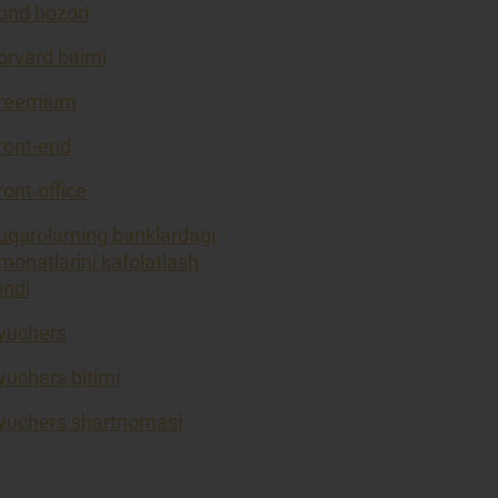
ond bozori
orvard bitimi
reemium
ront-end
ront-office
uqarolarning banklardagi
monatlarini kafolatlash
ondi
yuchers
yuchers bitimi
yuchers shartnomasi