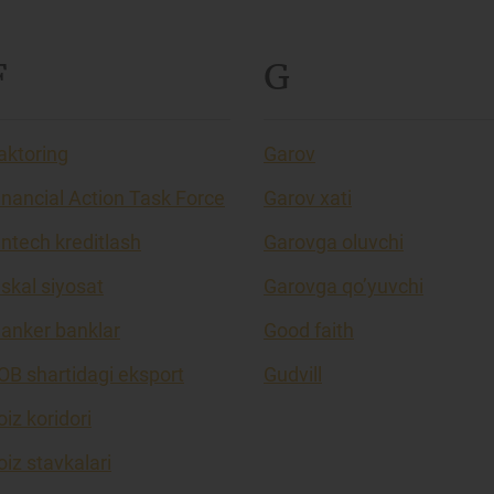
F
G
aktoring
Garov
inancial Action Task Force
Garov xati
intech kreditlash
Garovga oluvchi
iskal siyosat
Garovga qo’yuvchi
lanker banklar
Good faith
OB shartidagi eksport
Gudvill
oiz koridori
oiz stavkalari