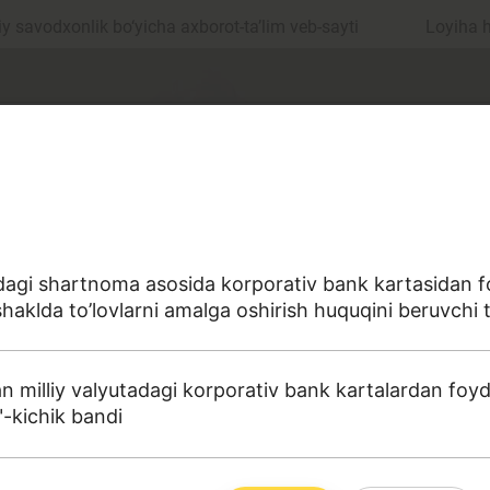
 savodxonlik bo‘yicha axborot-ta’lim veb-sayti
Loyiha 
idagi shartnoma asosida korporativ bank kartasidan f
aklda to’lovlarni amalga oshirish huquqini beruvchi to
ul
Islom moliyasi
 milliy valyutadagi korporativ bank kartalardan foyda
"-kichik bandi
edit
Budjet
a sohasiga oid terminlarning aniq ta'riflarini to‘plashga