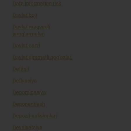
Data information risk
Davlat boji
Davlat maqsadli
jamg’armalari
Davlat qarzi
Davlat qimmatli qog’ozlari
Defitsit
Deflyasiya
Denominasiya
Deponentlash
Depozit auksionlari
Devalvatsiya