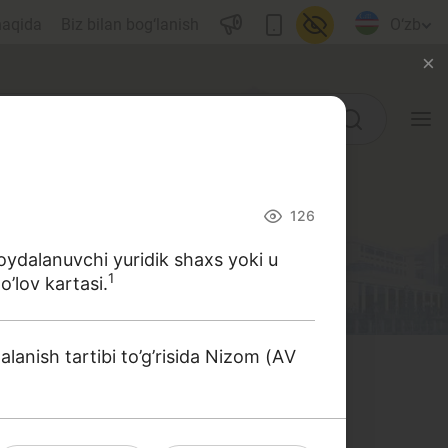
haqida
Biz bilan bog‘lanish
O‘zb
O‘quv qo‘llanmalar
126
Lug‘at
oydalanuvchi yuridik shaxs yoki u
1
’lov kartasi.
Moliyaviy savodxonlik bo‘yicha
kitoblar
Video
lanish tartibi to’g’risida Nizom (АV
Loyihalar
 harakat qildik. Ushbu izohli