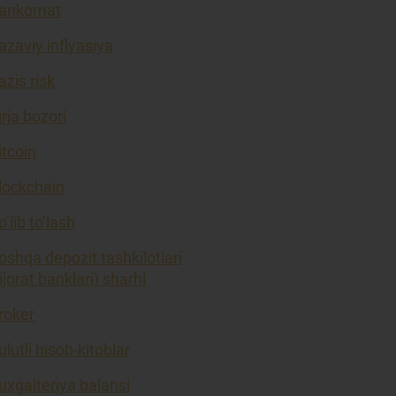
ankomat
azaviy inflyasiya
azis risk
irja bozori
itcoin
lockchain
o’lib to’lash
oshqa depozit tashkilotlari
tijorat banklari) sharhi
roker
ulutli hisob-kitoblar
uxgalteriya balansi