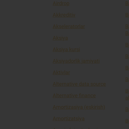
Airdrop
B
Akkreditiv
B
Akseleratorlar
B
B
Aksiya
B
Aksiya kursi
B
Aksiyadorlik jamiyati
B
Aktivlar
B
Alternative data source
B
Alternative finance
a
Amortizasiya (eskirish)
B
Amortizatsiya
B