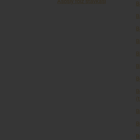
Asosiy foiz stavkasi
B
B
B
B
B
B
B
B
(
B
B
B