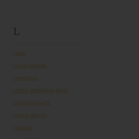
L
Libor
Likvid aktivlar
Lisenziya
Lizing (moliyaviy ijara)
Lizing beruvchi
Lizing oluvchi
Logotip