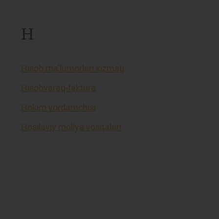
H
Hisob ma’lumotlari xizmati
Hisobvaraq-faktura
Hokim yordamchisi
Hosilaviy moliya vositalari