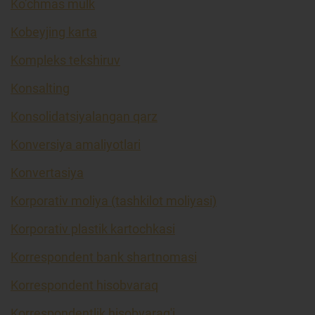
Ko’chmas mulk
Kobeyjing karta
Kompleks tekshiruv
Konsalting
Konsolidatsiyalangan qarz
Konversiya amaliyotlari
Konvertasiya
Korporativ moliya (tashkilot moliyasi)
Korporativ plastik kartochkasi
Korrespondent bank shartnomasi
Korrespondent hisobvaraq
Korrespondentlik hisobvarag'i