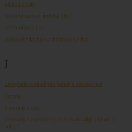
Iqtisodiy tsikl
Iste'mol narxlari indeksi (INI)
Iste’mol kreditlari
Iste’molchilar huquqini himoya qilish
J
Jamg’arib boriladigan pensiya daftarchasi
Jarima
Jismoniy shaxs
Jismoniy shaxslarning daromad solig’i (daromad
solig’i)