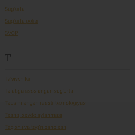
Sug’urta
Sug’urta polisi
SVOP
T
Ta’sischilar
Talabga asoslangan sug'urta
Taqsimlangan reestr texnologiyasi
Tashqi savdo aylanmasi
Tegishli va to'g'ri baholash