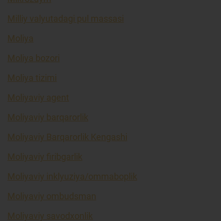
Milliy valyutadagi pul massasi
Moliya
Moliya bozori
Moliya tizimi
Moliyaviy agent
Moliyaviy barqarorlik
Moliyaviy Barqarorlik Kengashi
Moliyaviy firibgarlik
Moliyaviy inklyuziya/ommaboplik
Moliyaviy ombudsman
Moliyaviy savodxonlik