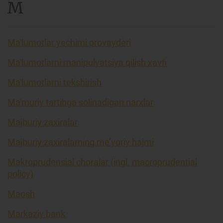
M
Ma'lumotlar yechimi provayderi
Ma'lumotlarni manipulyatsiya qilish xavfi
Ma'lumotlarni tekshirish
Ma'muriy tartibga solinadigan narxlar
Majburiy zaxiralar
Majburiy zaxiralarning me’yoriy hajmi
Makroprudensial choralar (ingl. macroprudential
policy)
Maosh
Markaziy bank