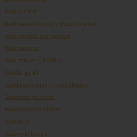
Bank kafolati
Bank nazorati bo'yicha Bazel qo'mitasi
Bank omonati shartnomasi
Bank resurslari
Bank tizimining likvidligi
Banklar guruhi
Banklararo korrespondent aloqalar
Banklararo pul bozori
Banknotlarni tekshirish
Bankomat
Bazaviy inflyasiya