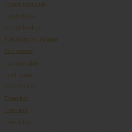
Fintech kreditlash
Fiskal siyosat
Flanker banklar
FOB shartidagi eksport
Foiz koridori
Foiz stavkalari
Fond bozori
Forvard bitimi
Freemium
Front-end
Front-office