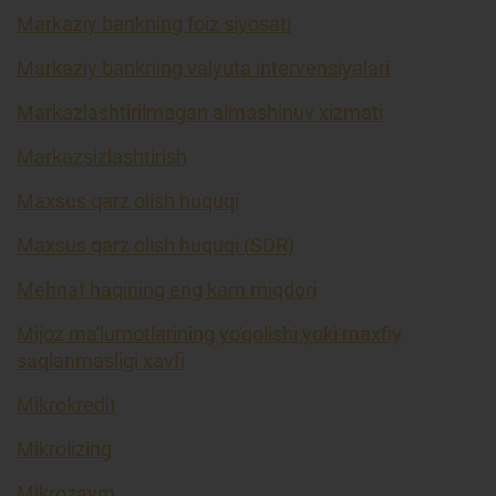
Markaziy bankning foiz siyosati
Markaziy bankning valyuta intervensiyalari
Markazlashtirilmagan almashinuv xizmati
Markazsizlashtirish
Maxsus qarz olish huquqi
Maxsus qarz olish huquqi (SDR)
Mehnat haqining eng kam miqdori
Mijoz ma'lumotlarining yo'qolishi yoki maxfiy
saqlanmasligi xavfi
Mikrokredit
Mikrolizing
Mikrozaym