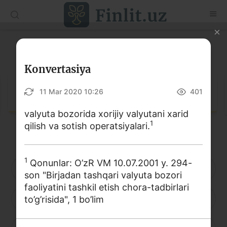
O‘zb
Ўзб
Рус
Lug‘at
Maqolalar
Konvertasiya
O‘quv qo‘llanmalar
Lug‘at
11 Mar 2020 10:26
401
Lug‘at
valyuta bozorida xorijiy valyutani xarid
1
qilish va sotish operatsiyalari.
Moliyaviy savodxonlik bo‘yicha kitoblar
Video
1
Qonunlar: O’zR VM 10.07.2001 y. 294-
A
B
D
E
F
G
H
son "Birjadan tashqari valyuta bozori
Loyihalar
faoliyatini tashkil etish chora-tadbirlari
I
J
K
L
M
N
O
to’g’risida", 1 bo’lim
Interaktiv xizmatlar
Fotogalereya