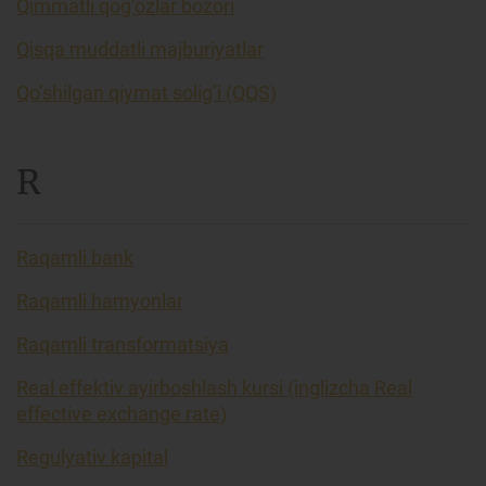
Qimmatli qog’ozlar bozori
Qisqa muddatli majburiyatlar
Qo’shilgan qiymat solig’i (QQS)
R
Raqamli bank
Raqamli hamyonlar
Raqamli transformatsiya
Real effektiv ayirboshlash kursi (inglizcha Real
effective exchange rate)
Regulyativ kapital