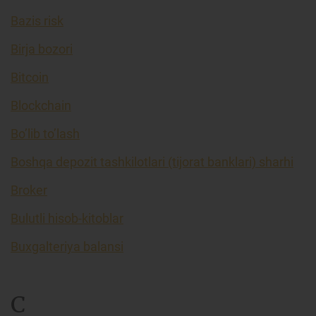
Bazis risk
Birja bozori
Bitcoin
Blockchain
Bo’lib to’lash
Boshqa depozit tashkilotlari (tijorat banklari) sharhi
Broker
Bulutli hisob-kitoblar
Buxgalteriya balansi
C