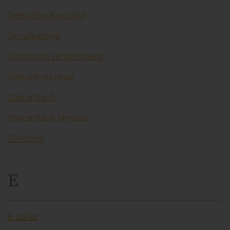
Depozit auksionlari
Devalvatsiya
Disclosure requirement
Diskont stavkasi
Diskontlash
Diskontlash siyosati
Dividend
E
E-pullar