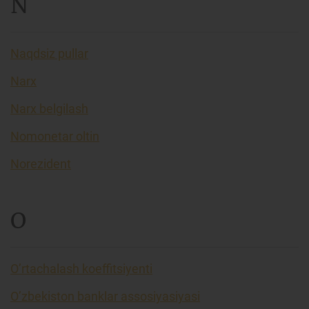
N
Naqdsiz pullar
Narx
Narx belgilash
Nomonetar oltin
Norezident
O
O’rtachalash koeffitsiyenti
O’zbekiston banklar assosiyasiyasi