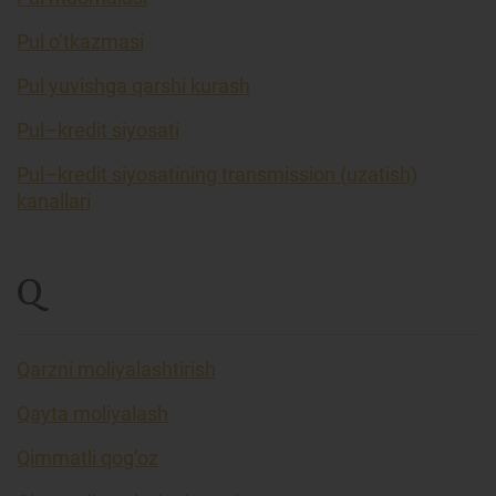
Pul o’tkazmasi
Pul yuvishga qarshi kurash
Pul–kredit siyosati
Pul–kredit siyosatining transmission (uzatish)
kanallari
Q
Qarzni moliyalashtirish
Qayta moliyalash
Qimmatli qog’oz