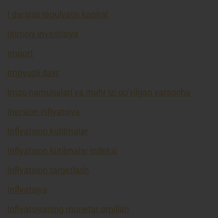
I darajali regulyativ kapital
Ijtimoiy investisiya
Import
Imtiyozli davr
Imzo namunalari va muhr izi qo’yilgan varaqcha
Inersion inflyatsiya
Inflyatsion kutilmalar
Inflyatsion kutilmalar indeksi
Inflyatsion targetlash
Inflyatsiya
Inflyatsiyaning monetar omillari