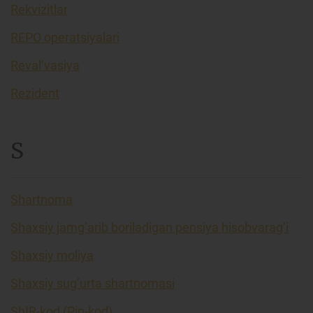
Rekvizitlar
REPO operatsiyalari
Reval’vasiya
Rezident
S
Shartnoma
Shaxsiy jamg’arib boriladigan pensiya hisobvarag’i
Shaxsiy moliya
Shaxsiy sug’urta shartnomasi
ShIR-kod (Pin-kod)