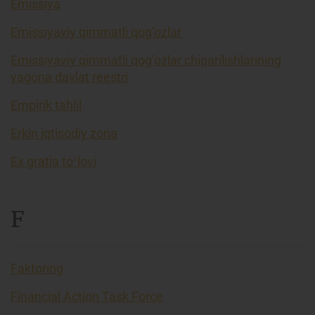
Emissiya
Emissiyaviy qimmatli qog’ozlar
Emissiyaviy qimmatli qog’ozlar chiqarilishlarining
yagona davlat reestri
Empirik tahlil
Erkin iqtisodiy zona
Ex gratia toʻlovi
F
Faktoring
Financial Action Task Force