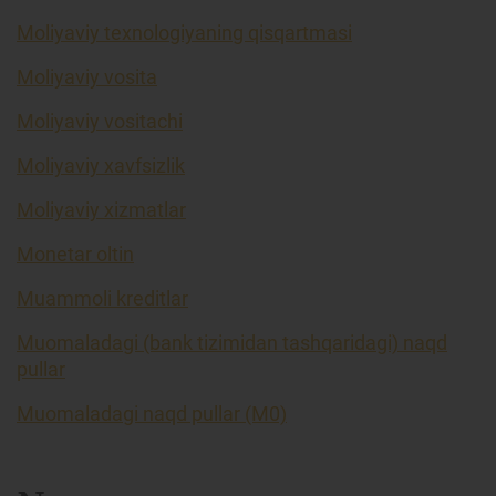
Moliyaviy texnologiyaning qisqartmasi
Moliyaviy vosita
Moliyaviy vositachi
Moliyaviy xavfsizlik
Moliyaviy xizmatlar
Monetar oltin
Muammoli kreditlar
Muomaladagi (bank tizimidan tashqaridagi) naqd
pullar
Muomaladagi naqd pullar (M0)