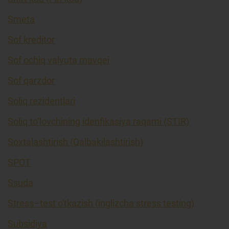
Smeta
Sof kreditor
Sof ochiq valyuta mavqei
Sof qarzdor
Soliq rezidentlari
Soliq to’lovchining idenfikasiya raqami (STIR)
Soxtalashtirish (Qalbakilashtirish)
SPOT
Ssuda
Stress–test o'tkazish (inglizcha stress testing)
Subsidiya