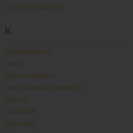
Joriy operatsiyalar hisobi
K
Kafillik shartnomasi
Kapital
Kapital investitsiyalar
Keng ma’nodagi pul massasi (M2)
Kiber-risk
Klasterli tahlil
Ko’char mulk