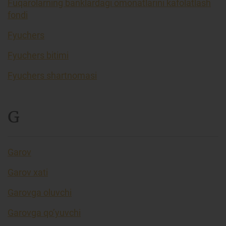
Fuqarolarning banklardagi omonatlarini kafolatlash
fondi
Fyuchers
Fyuchers bitimi
Fyuchers shartnomasi
G
Garov
Garov xati
Garovga oluvchi
Garovga qo’yuvchi