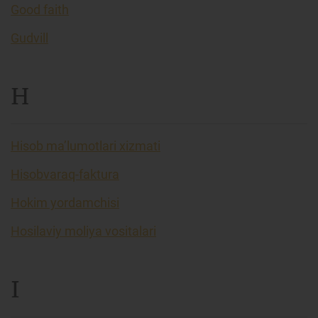
Good faith
Gudvill
H
Hisob ma’lumotlari xizmati
Hisobvaraq-faktura
Hokim yordamchisi
Hosilaviy moliya vositalari
I