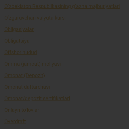
O’zbekiston Respublikasining g’azna majburiyatlari
O’zgaruvchan valyuta kursi
Obligasiyalar
Obligatsiya
Offshor hudud
Omma (jamoat) moliyasi
Omonat (Depozit)
Omonat daftarchasi
Omonat/depozit sertifikatlari
Onlayn to’lovlar
Overdraft