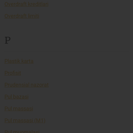
Overdraft kreditlari
Overdraft limiti
P
Plastik karta
Profisit
Prudensial nazorat
Pul bazasi
Pul massasi
Pul massasi (M1)
Pul muomalasi