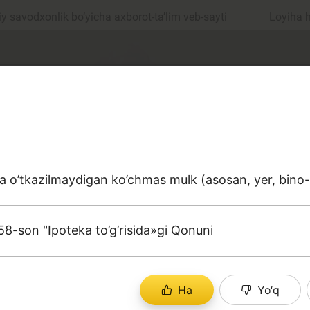
 savodxonlik bo‘yicha axborot-ta’lim veb-sayti
Loyiha 
a o’tkazilmaydigan ko’chmas mulk (asosan, yer, bino-i
ul
Islom moliyasi
8-son "Ipoteka to’g’risida»gi Qonuni
edit
Budjet
Ha
Yo‘q
a sohasiga oid terminlarning aniq ta'riflarini to‘plashga