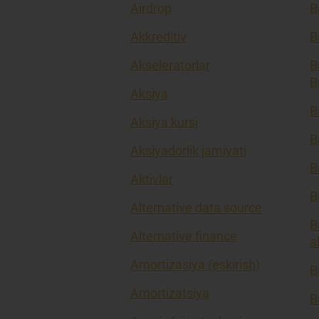
Airdrop
B
Akkreditiv
B
Akseleratorlar
B
B
Aksiya
B
Aksiya kursi
B
Aksiyadorlik jamiyati
B
Aktivlar
B
Alternative data source
B
Alternative finance
a
Amortizasiya (eskirish)
B
Amortizatsiya
B