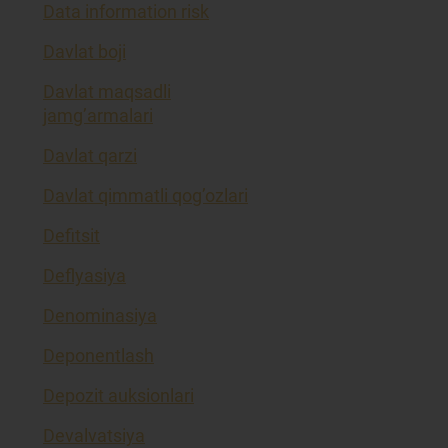
Data information risk
Davlat boji
Davlat maqsadli
jamg’armalari
Davlat qarzi
Davlat qimmatli qog’ozlari
Defitsit
Deflyasiya
Denominasiya
Deponentlash
Depozit auksionlari
Devalvatsiya