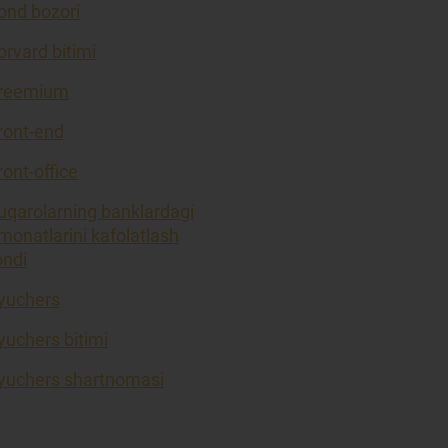
ond bozori
orvard bitimi
reemium
ront-end
ront-office
uqarolarning banklardagi
monatlarini kafolatlash
ondi
yuchers
yuchers bitimi
yuchers shartnomasi