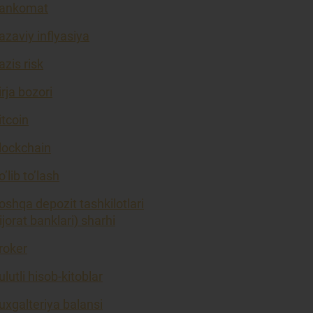
ankomat
azaviy inflyasiya
azis risk
irja bozori
itcoin
lockchain
o’lib to’lash
oshqa depozit tashkilotlari
tijorat banklari) sharhi
roker
ulutli hisob-kitoblar
uxgalteriya balansi