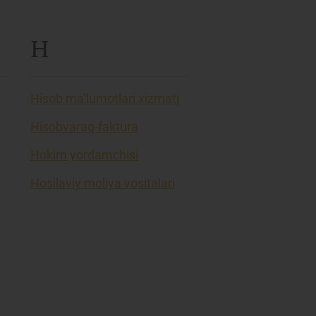
H
Hisob ma’lumotlari xizmati
Hisobvaraq-faktura
Hokim yordamchisi
Hosilaviy moliya vositalari