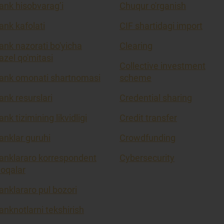
ank hisobvarag’i
Chuqur o'rganish
ank kafolati
CIF shartidagi import
ank nazorati bo'yicha
Clearing
azel qo'mitasi
Collective investment
ank omonati shartnomasi
scheme
ank resurslari
Credential sharing
ank tizimining likvidligi
Credit transfer
anklar guruhi
Crowdfunding
anklararo korrespondent
Cybersecurity
loqalar
anklararo pul bozori
anknotlarni tekshirish