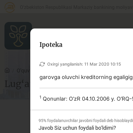
O‘zbekiston Respublikasi Markaziy bankining moliyaviy
Ipoteka
Maqolalar
Oxirgi yangilanish:
11 Mar 2020 10:15
O‘quv qo‘llanmalar
Lug‘at
garovga oluvchi kreditorning egaligig
Lug‘at
Bank agentlari uchun
P
1
Qonunlar: O’zR 04.10.2006 y. O’RQ-5
Depozit (omonatlar)
Kr
95%
foydalanuvchilar javobni foydali deb hisoblaydi
Ushbu lug‘atda bank va moliy
Javob Siz uchun foydali bo‘ldimi?