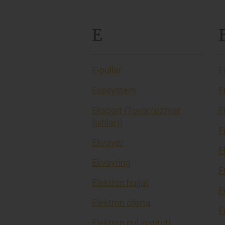
E
E-pullar
F
Ecosystem
F
Eksport (Tovar/xizmat
F
(ishlar))
F
Ekvayer
F
Ekvayring
F
Elektron hujjat
F
Elektron oferta
F
Elektron pul instituti