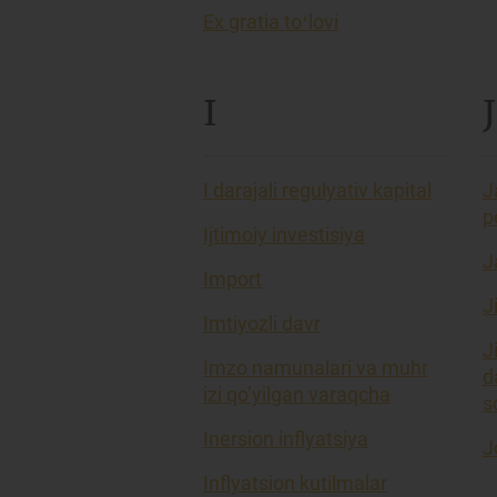
Ex gratia toʻlovi
I
J
I darajali regulyativ kapital
J
p
Ijtimoiy investisiya
J
Import
J
Imtiyozli davr
J
Imzo namunalari va muhr
d
izi qo’yilgan varaqcha
so
Inersion inflyatsiya
J
Inflyatsion kutilmalar