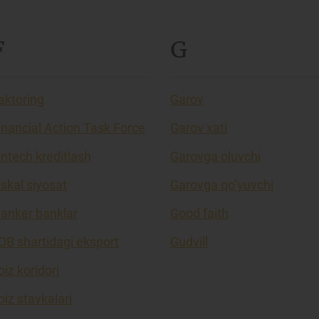
F
G
aktoring
Garov
inancial Action Task Force
Garov xati
intech kreditlash
Garovga oluvchi
iskal siyosat
Garovga qo’yuvchi
lanker banklar
Good faith
OB shartidagi eksport
Gudvill
oiz koridori
oiz stavkalari