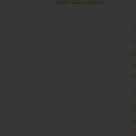
Asosiy foiz stavkasi
B
B
B
B
B
B
B
B
(
B
B
B