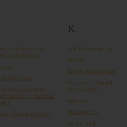
K
amg’arib boriladigan
Kafillik shartnomasi
ensiya daftarchasi
Kapital
arima
Kapital investitsiyalar
ismoniy shaxs
Keng ma’nodagi pul
ismoniy shaxslarning
massasi (M2)
aromad solig’i (daromad
Kiber-risk
lig’i)
Klasterli tahlil
oriy operatsiyalar hisobi
Ko’char mulk