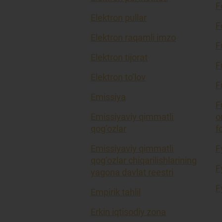
F
Elektron pullar
F
Elektron raqamli imzo
F
Elektron tijorat
F
Elektron to’lov
F
Emissiya
F
Emissiyaviy qimmatli
o
qog’ozlar
f
Emissiyaviy qimmatli
F
qog’ozlar chiqarilishlarining
F
yagona davlat reestri
F
Empirik tahlil
Erkin iqtisodiy zona