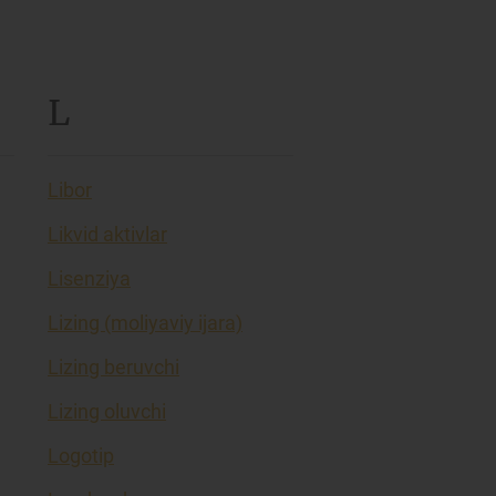
L
Libor
Likvid aktivlar
Lisenziya
Lizing (moliyaviy ijara)
Lizing beruvchi
Lizing oluvchi
Logotip