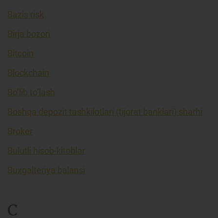
Bazis risk
Birja bozori
Bitcoin
Blockchain
Bo’lib to’lash
Boshqa depozit tashkilotlari (tijorat banklari) sharhi
Broker
Bulutli hisob-kitoblar
Buxgalteriya balansi
C