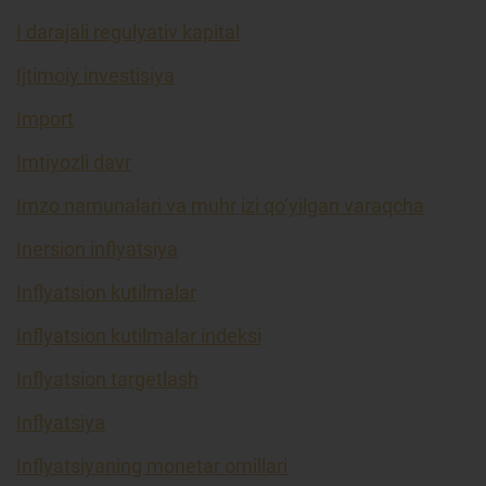
I darajali regulyativ kapital
Ijtimoiy investisiya
Import
Imtiyozli davr
Imzo namunalari va muhr izi qo’yilgan varaqcha
Inersion inflyatsiya
Inflyatsion kutilmalar
Inflyatsion kutilmalar indeksi
Inflyatsion targetlash
Inflyatsiya
Inflyatsiyaning monetar omillari