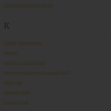
Joriy operatsiyalar hisobi
K
Kafillik shartnomasi
Kapital
Kapital investitsiyalar
Keng ma’nodagi pul massasi (M2)
Kiber-risk
Klasterli tahlil
Ko’char mulk