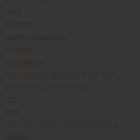
Smeta
Sof kreditor
Sof ochiq valyuta mavqei
Sof qarzdor
Soliq rezidentlari
Soliq to’lovchining idenfikasiya raqami (STIR)
Soxtalashtirish (Qalbakilashtirish)
SPOT
Ssuda
Stress–test o'tkazish (inglizcha stress testing)
Subsidiya