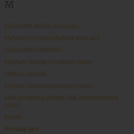
M
Ma'lumotlar yechimi provayderi
Ma'lumotlarni manipulyatsiya qilish xavfi
Ma'lumotlarni tekshirish
Ma'muriy tartibga solinadigan narxlar
Majburiy zaxiralar
Majburiy zaxiralarning me’yoriy hajmi
Makroprudensial choralar (ingl. macroprudential
policy)
Maosh
Markaziy bank