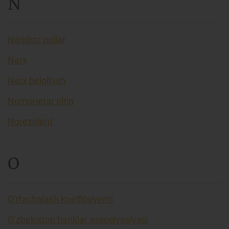
N
Naqdsiz pullar
Narx
Narx belgilash
Nomonetar oltin
Norezident
O
O’rtachalash koeffitsiyenti
O’zbekiston banklar assosiyasiyasi