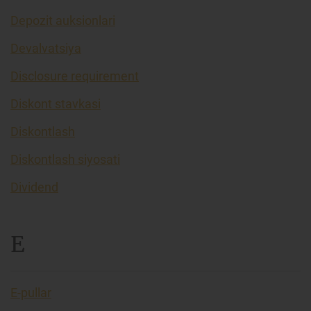
Depozit auksionlari
Devalvatsiya
Disclosure requirement
Diskont stavkasi
Diskontlash
Diskontlash siyosati
Dividend
E
E-pullar