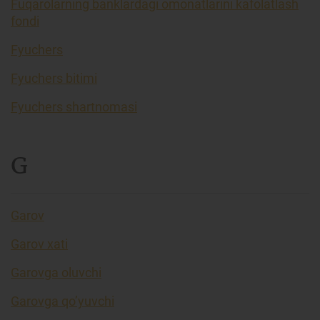
Fuqarolarning banklardagi omonatlarini kafolatlash
fondi
Fyuchers
Fyuchers bitimi
Fyuchers shartnomasi
G
Garov
Garov xati
Garovga oluvchi
Garovga qo’yuvchi