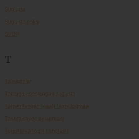
Sug’urta
Sug’urta polisi
SVOP
T
Ta’sischilar
Talabga asoslangan sug'urta
Taqsimlangan reestr texnologiyasi
Tashqi savdo aylanmasi
Tegishli va to'g'ri baholash