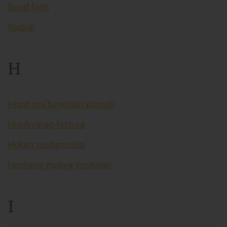
Good faith
Gudvill
H
Hisob ma’lumotlari xizmati
Hisobvaraq-faktura
Hokim yordamchisi
Hosilaviy moliya vositalari
I