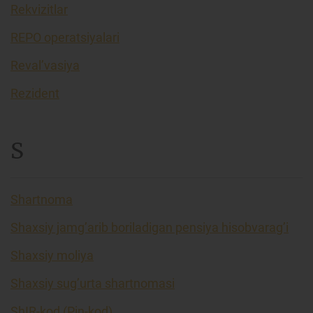
Rekvizitlar
REPO operatsiyalari
Reval’vasiya
Rezident
S
Shartnoma
Shaxsiy jamg’arib boriladigan pensiya hisobvarag’i
Shaxsiy moliya
Shaxsiy sug’urta shartnomasi
ShIR-kod (Pin-kod)