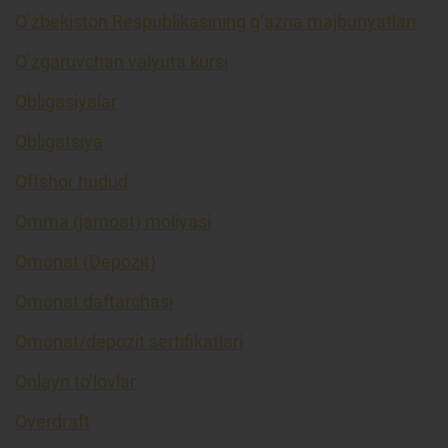
O’zbekiston Respublikasining g’azna majburiyatlari
O’zgaruvchan valyuta kursi
Obligasiyalar
Obligatsiya
Offshor hudud
Omma (jamoat) moliyasi
Omonat (Depozit)
Omonat daftarchasi
Omonat/depozit sertifikatlari
Onlayn to’lovlar
Overdraft