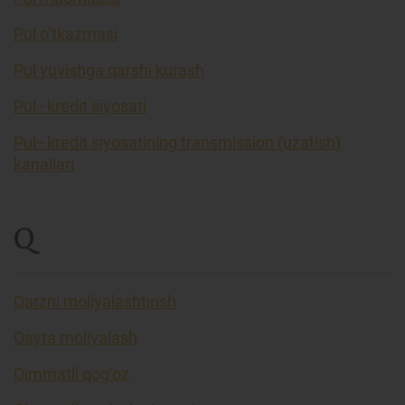
Pul o’tkazmasi
Pul yuvishga qarshi kurash
Pul–kredit siyosati
Pul–kredit siyosatining transmission (uzatish)
kanallari
Q
Qarzni moliyalashtirish
Qayta moliyalash
Qimmatli qog’oz