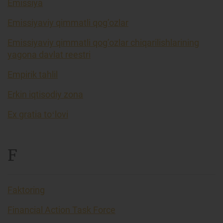
Emissiya
Emissiyaviy qimmatli qog’ozlar
Emissiyaviy qimmatli qog’ozlar chiqarilishlarining
yagona davlat reestri
Empirik tahlil
Erkin iqtisodiy zona
Ex gratia toʻlovi
F
Faktoring
Financial Action Task Force