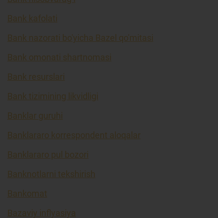
Bank kafolati
Bank nazorati bo'yicha Bazel qo'mitasi
Bank omonati shartnomasi
Bank resurslari
Bank tizimining likvidligi
Banklar guruhi
Banklararo korrespondent aloqalar
Banklararo pul bozori
Banknotlarni tekshirish
Bankomat
Bazaviy inflyasiya