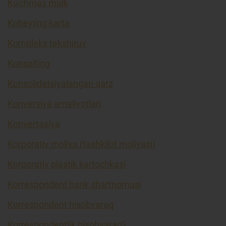
Ko’chmas mulk
Kobeyjing karta
Kompleks tekshiruv
Konsalting
Konsolidatsiyalangan qarz
Konversiya amaliyotlari
Konvertasiya
Korporativ moliya (tashkilot moliyasi)
Korporativ plastik kartochkasi
Korrespondent bank shartnomasi
Korrespondent hisobvaraq
Korrespondentlik hisobvarag'i