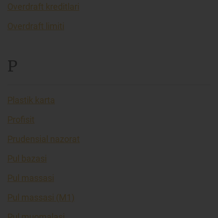
Overdraft kreditlari
Overdraft limiti
P
Plastik karta
Profisit
Prudensial nazorat
Pul bazasi
Pul massasi
Pul massasi (M1)
Pul muomalasi