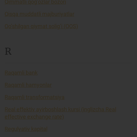
Qimmatli qog’ozlar bozori
Qisqa muddatli majburiyatlar
Qo’shilgan qiymat solig’i (QQS)
R
Raqamli bank
Raqamli hamyonlar
Raqamli transformatsiya
Real effektiv ayirboshlash kursi (inglizcha Real
effective exchange rate)
Regulyativ kapital