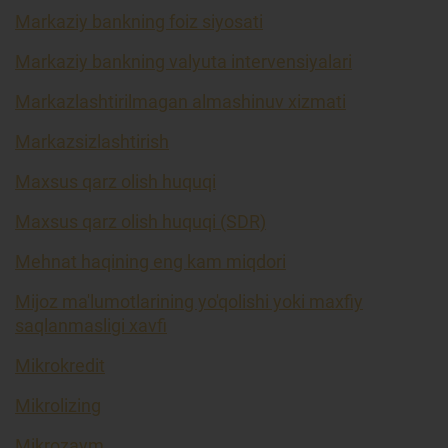
Markaziy bankning foiz siyosati
Markaziy bankning valyuta intervensiyalari
Markazlashtirilmagan almashinuv xizmati
Markazsizlashtirish
Maxsus qarz olish huquqi
Maxsus qarz olish huquqi (SDR)
Mehnat haqining eng kam miqdori
Mijoz ma'lumotlarining yo'qolishi yoki maxfiy
saqlanmasligi xavfi
Mikrokredit
Mikrolizing
Mikrozaym