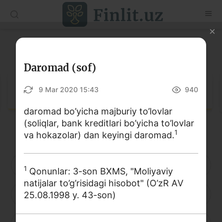
O‘zb
Ўзб
Рус
Lug‘at
Maqolalar
Daromad (sof)
O‘quv qo‘llanmalar
Lug‘at
9 Mar 2020 15:43
940
Lug‘at
daromad bo’yicha majburiy to’lovlar
(soliqlar, bank kreditlari bo’yicha to’lovlar
Moliyaviy savodxonlik bo‘yicha kitoblar
1
va hokazolar) dan keyingi daromad.
Video
A
B
D
E
F
G
H
1
Qonunlar: 3-son BXMS, "Moliyaviy
Loyihalar
natijalar to’g’risidagi hisobot" (O’zR АV
I
J
K
L
M
N
O
25.08.1998 y. 43-son)
Interaktiv xizmatlar
Fotogalereya