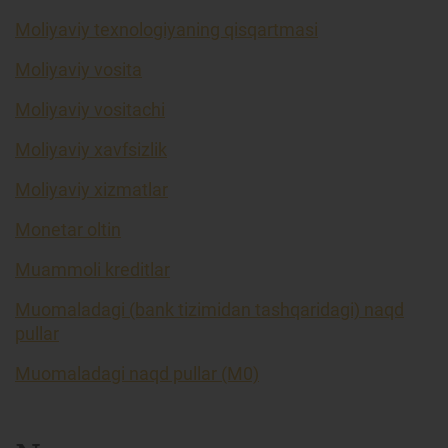
Moliyaviy texnologiyaning qisqartmasi
Moliyaviy vosita
Moliyaviy vositachi
Moliyaviy xavfsizlik
Moliyaviy xizmatlar
Monetar oltin
Muammoli kreditlar
Muomaladagi (bank tizimidan tashqaridagi) naqd
pullar
Muomaladagi naqd pullar (M0)