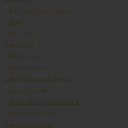
Milliy valyutadagi pul massasi
Moliya
Moliya bozori
Moliya tizimi
Moliyaviy agent
Moliyaviy barqarorlik
Moliyaviy Barqarorlik Kengashi
Moliyaviy firibgarlik
Moliyaviy inklyuziya/ommaboplik
Moliyaviy ombudsman
Moliyaviy savodxonlik