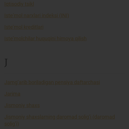
Iqtisodiy tsikl
Iste'mol narxlari indeksi (INI)
Iste’mol kreditlari
Iste’molchilar huquqini himoya qilish
J
Jamg’arib boriladigan pensiya daftarchasi
Jarima
Jismoniy shaxs
Jismoniy shaxslarning daromad solig’i (daromad
solig’i)