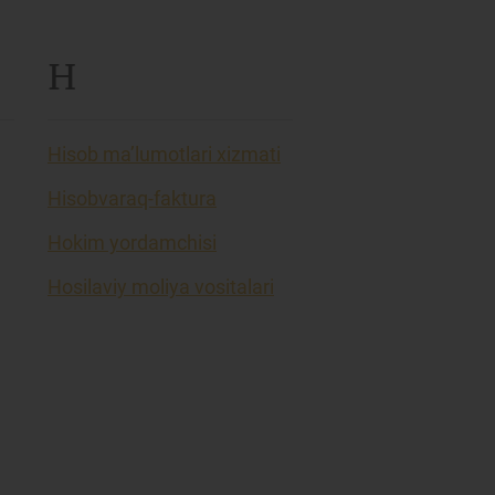
H
Hisob ma’lumotlari xizmati
Hisobvaraq-faktura
Hokim yordamchisi
Hosilaviy moliya vositalari