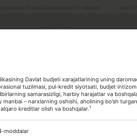
 savodxonlik bo‘yicha axborot-ta’lim veb-sayti
Loyiha 
asining Davlat budjeti xarajatlarining uning daromadl
orasional tuzilmasi, pul-kredit siyotsati, budjet intizom
ul
Islom moliyasi
dbirlarning samarasizligi, harbiy harajatlar va boshqal
y manbai – narxlarning oshishi, aholining bo’sh turgan
1
 xalqaro kreditlar olish va boshqalar.
edit
Budjet
a sohasiga oid terminlarning aniq ta'riflarini to‘plashga
24-moddalar