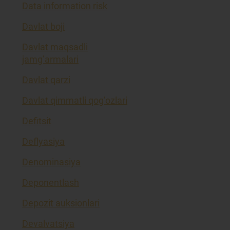
Data information risk
Davlat boji
Davlat maqsadli
jamg’armalari
Davlat qarzi
Davlat qimmatli qog’ozlari
Defitsit
Deflyasiya
Denominasiya
Deponentlash
Depozit auksionlari
Devalvatsiya