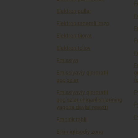
F
Elektron pullar
F
Elektron raqamli imzo
F
Elektron tijorat
F
Elektron to’lov
F
Emissiya
F
Emissiyaviy qimmatli
o
qog’ozlar
f
Emissiyaviy qimmatli
F
qog’ozlar chiqarilishlarining
F
yagona davlat reestri
F
Empirik tahlil
Erkin iqtisodiy zona