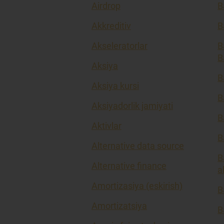
Airdrop
B
Akkreditiv
B
Akseleratorlar
B
B
Aksiya
B
Aksiya kursi
B
Aksiyadorlik jamiyati
B
Aktivlar
B
Alternative data source
B
Alternative finance
a
Amortizasiya (eskirish)
B
Amortizatsiya
B