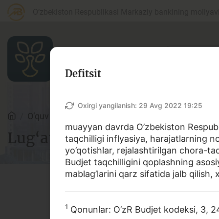
O‘zbekiston Respublikasi Markaziy bankining moliyaviy
Defitsit
Maqolalar
Oxirgi yangilanish:
29 Avg 2022 19:25
O‘quv qo‘llanmalar
Lug‘at
muayyan davrda O’zbekiston Respublik
Lug‘at
taqchilligi inflyasiya, harajatlarning n
Bank agentlari uchun
P
yo’qotishlar, rejalashtirilgan chora-ta
Budjet taqchilligini qoplashning asosi
mablag’larini qarz sifatida jalb qilish,
Depozit (omonatlar)
Kr
Ushbu lug‘atda bank va moliy
1
Qonunlar: O’zR Budjet kodeksi, 3, 