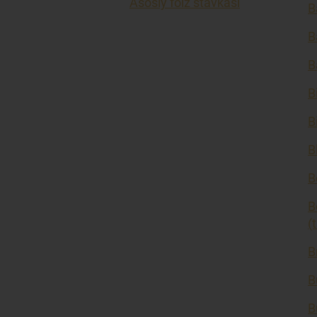
Asosiy foiz stavkasi
B
B
B
B
B
B
B
B
(
B
B
B