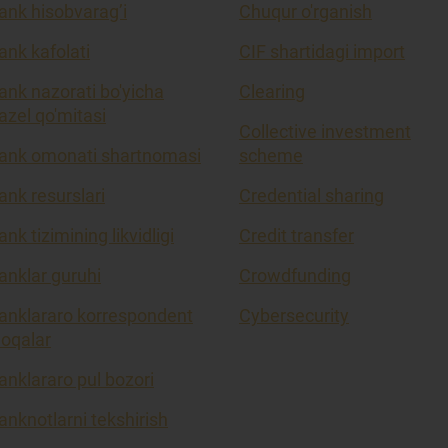
ank hisobvarag’i
Chuqur o'rganish
ank kafolati
CIF shartidagi import
ank nazorati bo'yicha
Clearing
azel qo'mitasi
Collective investment
ank omonati shartnomasi
scheme
ank resurslari
Credential sharing
ank tizimining likvidligi
Credit transfer
anklar guruhi
Crowdfunding
anklararo korrespondent
Cybersecurity
loqalar
anklararo pul bozori
anknotlarni tekshirish