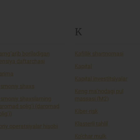
K
amg’arib boriladigan
Kafillik shartnomasi
ensiya daftarchasi
Kapital
arima
Kapital investitsiyalar
ismoniy shaxs
Keng ma’nodagi pul
ismoniy shaxslarning
massasi (M2)
aromad solig’i (daromad
Kiber-risk
lig’i)
Klasterli tahlil
oriy operatsiyalar hisobi
Ko’char mulk