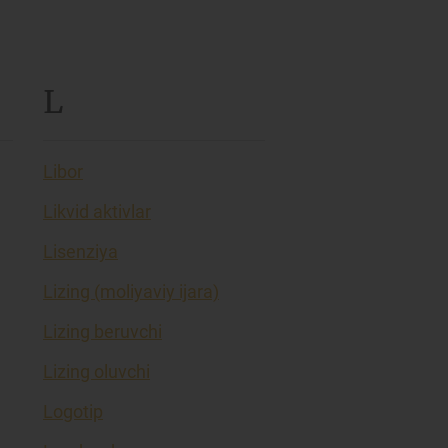
L
Libor
Likvid aktivlar
Lisenziya
Lizing (moliyaviy ijara)
Lizing beruvchi
Lizing oluvchi
Logotip