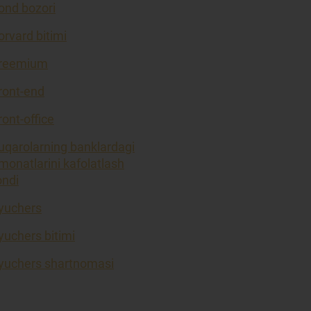
ond bozori
orvard bitimi
reemium
ront-end
ront-office
uqarolarning banklardagi
monatlarini kafolatlash
ondi
yuchers
yuchers bitimi
yuchers shartnomasi