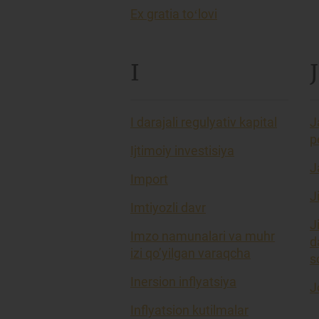
Ex gratia toʻlovi
I
J
I darajali regulyativ kapital
J
p
Ijtimoiy investisiya
J
Import
J
Imtiyozli davr
J
Imzo namunalari va muhr
d
izi qo’yilgan varaqcha
so
Inersion inflyatsiya
J
Inflyatsion kutilmalar