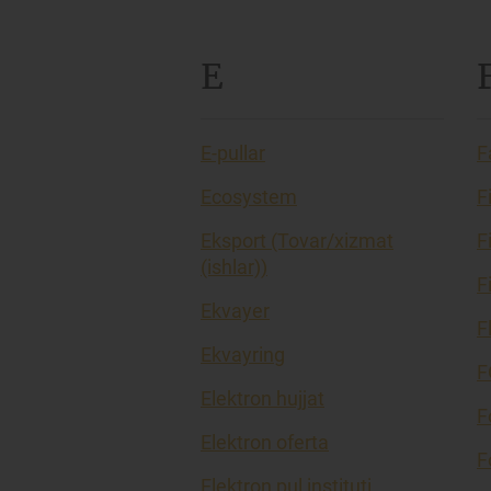
E
E-pullar
F
Ecosystem
F
Eksport (Tovar/xizmat
F
(ishlar))
F
Ekvayer
F
Ekvayring
F
Elektron hujjat
F
Elektron oferta
F
Elektron pul instituti