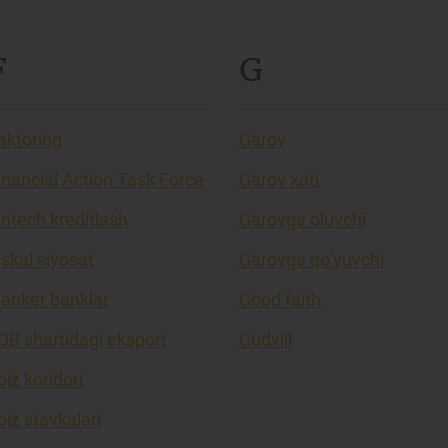
F
G
aktoring
Garov
inancial Action Task Force
Garov xati
intech kreditlash
Garovga oluvchi
iskal siyosat
Garovga qo’yuvchi
lanker banklar
Good faith
OB shartidagi eksport
Gudvill
oiz koridori
oiz stavkalari