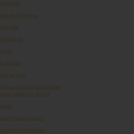
ankomat
azaviy inflyasiya
azis risk
irja bozori
itcoin
lockchain
o’lib to’lash
oshqa depozit tashkilotlari
tijorat banklari) sharhi
roker
ulutli hisob-kitoblar
uxgalteriya balansi