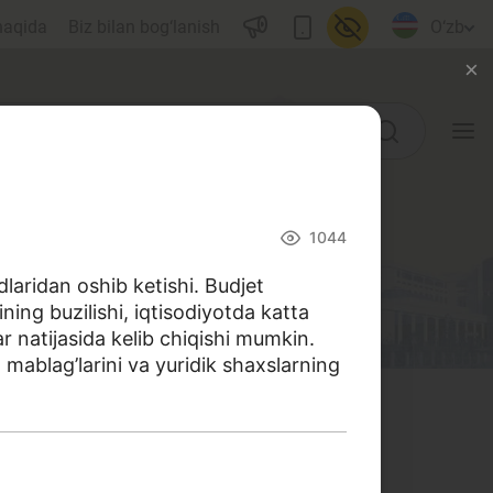
haqida
Biz bilan bog‘lanish
O‘zb
O‘quv qo‘llanmalar
1044
Lug‘at
aridan oshib ketishi. Budjet
ining buzilishi, iqtisodiyotda katta
Moliyaviy savodxonlik bo‘yicha
ar natijasida kelib chiqishi mumkin.
kitoblar
 mablag’larini va yuridik shaxslarning
Video
Loyihalar
 harakat qildik. Ushbu izohli