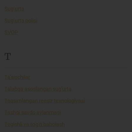
Sug’urta
Sug’urta polisi
SVOP
T
Ta’sischilar
Talabga asoslangan sug'urta
Taqsimlangan reestr texnologiyasi
Tashqi savdo aylanmasi
Tegishli va to'g'ri baholash