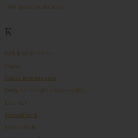
Joriy operatsiyalar hisobi
K
Kafillik shartnomasi
Kapital
Kapital investitsiyalar
Keng ma’nodagi pul massasi (M2)
Kiber-risk
Klasterli tahlil
Ko’char mulk