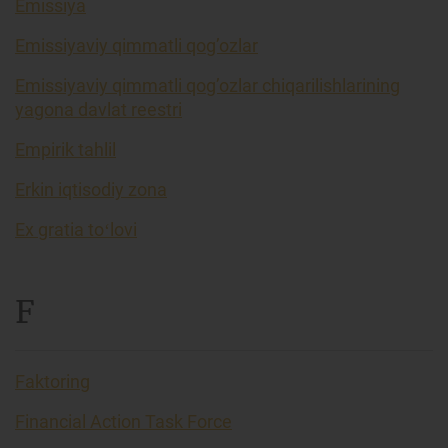
Emissiya
Emissiyaviy qimmatli qog’ozlar
Emissiyaviy qimmatli qog’ozlar chiqarilishlarining
yagona davlat reestri
Empirik tahlil
Erkin iqtisodiy zona
Ex gratia toʻlovi
F
Faktoring
Financial Action Task Force