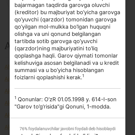
P
Q
R
S
C
T
U
bajarmagan taqdirda garovga oluvchi
Loyiha haqida
(kreditor) bu majburiyat bo’yicha garovga
V
X
Y
Z
...
qo’yuvchi (qarzdor) tomonidan garovga
Kengaytirilgan qidiruv
qo’yilgan mol-mulkka bo’lgan huquqni
Sayt xaritasi
olishga va uni qonund belgilangan
tartibda sotib garovga qo’yuvchi
A
(qarzdor)ning majburiyatini to’liq
qoplashga haqli. Garov qiymati tomonlar
kelishuviga asosan belgilanadi va u kredit
Aholi daromadlari
summasi va u bo’yicha hisoblangan
1
foizlarni qoplashishi kerak.
Airdrop
Akkreditiv
1
Qonunlar: O’zR 01.05.1998 y. 614-I-son
Akseleratorlar
"Garov to’g’risida"gi Qonuni, 1-modda.
Aksiya
Aksiya kursi
76%
foydalanuvchilar javobni foydali deb hisoblaydi