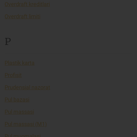
Overdraft kreditlari
Overdraft limiti
P
Plastik karta
Profisit
Prudensial nazorat
Pul bazasi
Pul massasi
Pul massasi (M1)
Pul muomalasi