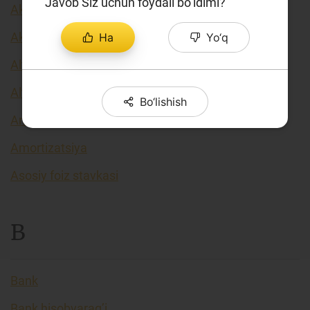
Javob Siz uchun foydali bo‘ldimi?
Aksiyadorlik jamiyati
Aktivlar
Ha
Yo‘q
Alternative data source
Alternative finance
Bo‘lishish
Amortizasiya (eskirish)
Amortizatsiya
Asosiy foiz stavkasi
B
Bank
Bank hisobvarag’i