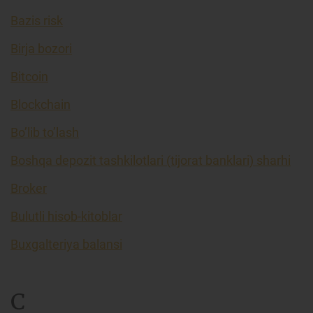
Bazis risk
Birja bozori
Bitcoin
Blockchain
Bo’lib to’lash
Boshqa depozit tashkilotlari (tijorat banklari) sharhi
Broker
Bulutli hisob-kitoblar
Buxgalteriya balansi
C