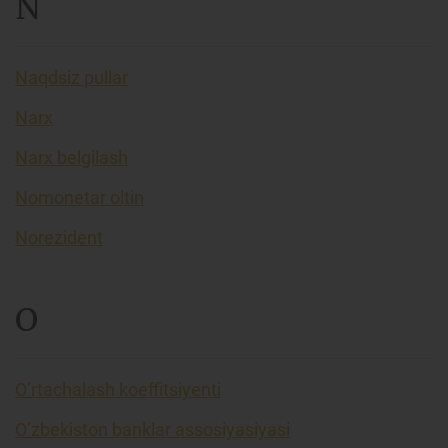
N
Naqdsiz pullar
Narx
Narx belgilash
Nomonetar oltin
Norezident
O
O’rtachalash koeffitsiyenti
O’zbekiston banklar assosiyasiyasi