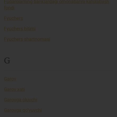
Fuqarolarning banklardagi omonatlarini kafolatlash
fondi
Fyuchers
Fyuchers bitimi
Fyuchers shartnomasi
G
Garov
Garov xati
Garovga oluvchi
Garovga qo’yuvchi