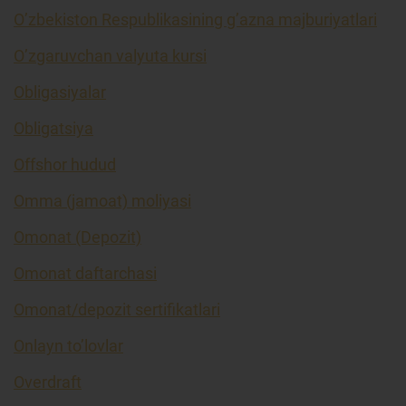
O’zbekiston Respublikasining g’azna majburiyatlari
O’zgaruvchan valyuta kursi
Obligasiyalar
Obligatsiya
Offshor hudud
Omma (jamoat) moliyasi
Omonat (Depozit)
Omonat daftarchasi
Omonat/depozit sertifikatlari
Onlayn to’lovlar
Overdraft