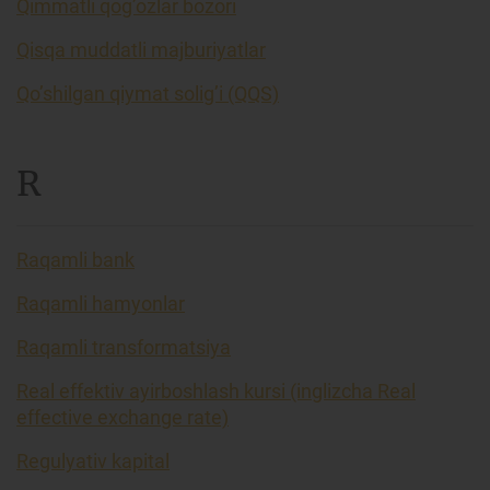
Qimmatli qog’ozlar bozori
Qisqa muddatli majburiyatlar
Qo’shilgan qiymat solig’i (QQS)
R
Raqamli bank
Raqamli hamyonlar
Raqamli transformatsiya
Real effektiv ayirboshlash kursi (inglizcha Real
effective exchange rate)
Regulyativ kapital