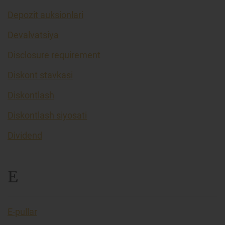
Depozit auksionlari
Devalvatsiya
Disclosure requirement
Diskont stavkasi
Diskontlash
Diskontlash siyosati
Dividend
E
E-pullar