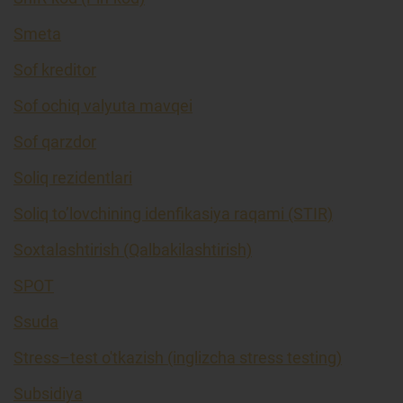
Smeta
Sof kreditor
Sof ochiq valyuta mavqei
Sof qarzdor
Soliq rezidentlari
Soliq to’lovchining idenfikasiya raqami (STIR)
Soxtalashtirish (Qalbakilashtirish)
SPOT
Ssuda
Stress–test o'tkazish (inglizcha stress testing)
Subsidiya