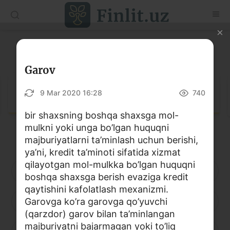
O‘zb
Ўзб
Рус
Lug‘at
Maqolalar
Garov
O‘quv qo‘llanmalar
Lug‘at
9 Mar 2020 16:28
740
Lug‘at
bir shaxsning boshqa shaxsga mol-
mulkni yoki unga bo’lgan huquqni
Moliyaviy savodxonlik bo‘yicha kitoblar
majburiyatlarni ta’minlash uchun berishi,
Video
ya’ni, kredit ta’minoti sifatida xizmat
qilayotgan mol-mulkka bo’lgan huquqni
A
B
D
E
F
G
H
boshqa shaxsga berish evaziga kredit
Loyihalar
qaytishini kafolatlash mexanizmi.
I
Garovga ko’ra garovga qo’yuvchi
J
K
L
M
N
O
Interaktiv xizmatlar
(qarzdor) garov bilan ta’minlangan
Fotogalereya
majburiyatni bajarmagan yoki to’liq