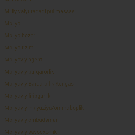
Milliy valyutadagi pul massasi
Moliya
Moliya bozori
Moliya tizimi
Moliyaviy agent
Moliyaviy barqarorlik
Moliyaviy Barqarorlik Kengashi
Moliyaviy firibgarlik
Moliyaviy inklyuziya/ommaboplik
Moliyaviy ombudsman
Moliyaviy savodxonlik