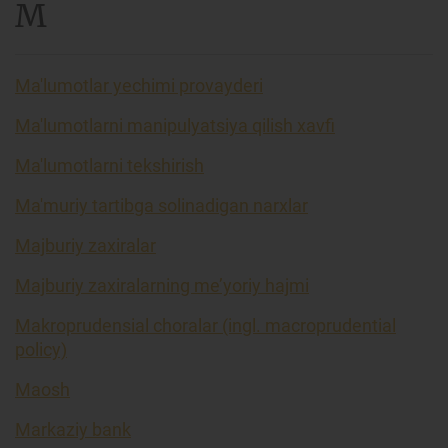
M
Ma'lumotlar yechimi provayderi
Ma'lumotlarni manipulyatsiya qilish xavfi
Ma'lumotlarni tekshirish
Ma'muriy tartibga solinadigan narxlar
Majburiy zaxiralar
Majburiy zaxiralarning me’yoriy hajmi
Makroprudensial choralar (ingl. macroprudential
policy)
Maosh
Markaziy bank