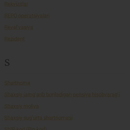
Rekvizitlar
REPO operatsiyalari
Reval’vasiya
Rezident
S
Shartnoma
Shaxsiy jamg’arib boriladigan pensiya hisobvarag’i
Shaxsiy moliya
Shaxsiy sug’urta shartnomasi
ShIR-kod (Pin-kod)