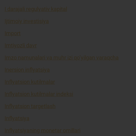
I darajali regulyativ kapital
Ijtimoiy investisiya
Import
Imtiyozli davr
Imzo namunalari va muhr izi qo’yilgan varaqcha
Inersion inflyatsiya
Inflyatsion kutilmalar
Inflyatsion kutilmalar indeksi
Inflyatsion targetlash
Inflyatsiya
Inflyatsiyaning monetar omillari