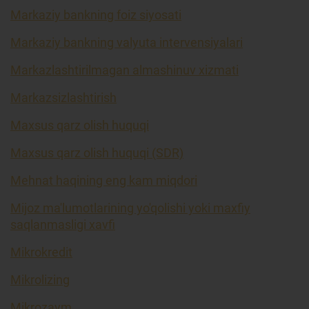
Markaziy bankning foiz siyosati
Markaziy bankning valyuta intervensiyalari
Markazlashtirilmagan almashinuv xizmati
Markazsizlashtirish
Maxsus qarz olish huquqi
Maxsus qarz olish huquqi (SDR)
Mehnat haqining eng kam miqdori
Mijoz ma'lumotlarining yo'qolishi yoki maxfiy
saqlanmasligi xavfi
Mikrokredit
Mikrolizing
Mikrozaym