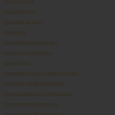
Ko’chmas mulk
Kobeyjing karta
Kompleks tekshiruv
Konsalting
Konsolidatsiyalangan qarz
Konversiya amaliyotlari
Konvertasiya
Korporativ moliya (tashkilot moliyasi)
Korporativ plastik kartochkasi
Korrespondent bank shartnomasi
Korrespondent hisobvaraq
Korrespondentlik hisobvarag'i