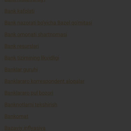
Bank kafolati
Bank nazorati bo'yicha Bazel qo'mitasi
Bank omonati shartnomasi
Bank resurslari
Bank tizimining likvidligi
Banklar guruhi
Banklararo korrespondent aloqalar
Banklararo pul bozori
Banknotlarni tekshirish
Bankomat
Bazaviy inflyasiya