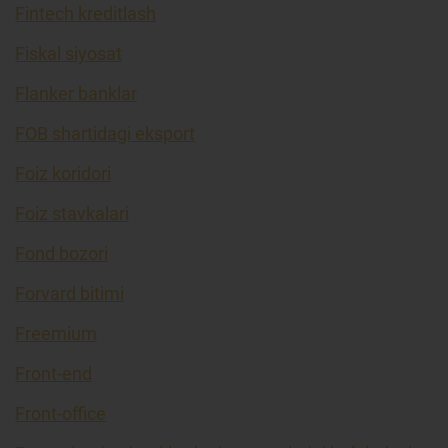
Fintech kreditlash
Fiskal siyosat
Flanker banklar
FOB shartidagi eksport
Foiz koridori
Foiz stavkalari
Fond bozori
Forvard bitimi
Freemium
Front-end
Front-office