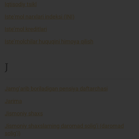
Iqtisodiy tsikl
Iste'mol narxlari indeksi (INI)
Iste’mol kreditlari
Iste’molchilar huquqini himoya qilish
J
Jamg’arib boriladigan pensiya daftarchasi
Jarima
Jismoniy shaxs
Jismoniy shaxslarning daromad solig’i (daromad
solig’i)