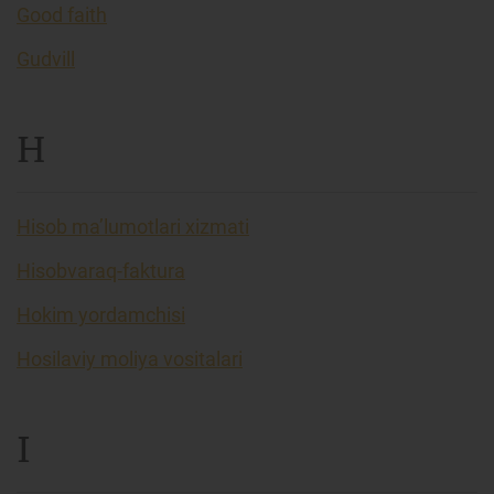
Good faith
Gudvill
H
Hisob ma’lumotlari xizmati
Hisobvaraq-faktura
Hokim yordamchisi
Hosilaviy moliya vositalari
I