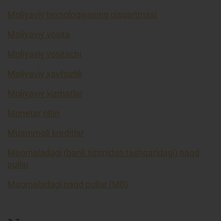
Moliyaviy texnologiyaning qisqartmasi
Moliyaviy vosita
Moliyaviy vositachi
Moliyaviy xavfsizlik
Moliyaviy xizmatlar
Monetar oltin
Muammoli kreditlar
Muomaladagi (bank tizimidan tashqaridagi) naqd
pullar
Muomaladagi naqd pullar (M0)