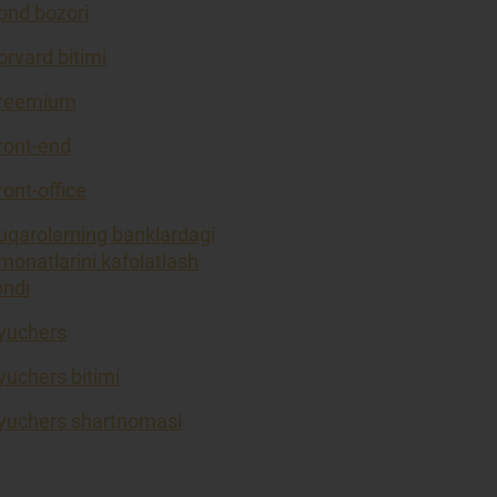
ond bozori
orvard bitimi
reemium
ront-end
ront-office
uqarolarning banklardagi
monatlarini kafolatlash
ondi
yuchers
yuchers bitimi
yuchers shartnomasi