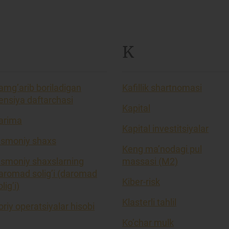
K
amg’arib boriladigan
Kafillik shartnomasi
ensiya daftarchasi
Kapital
arima
Kapital investitsiyalar
ismoniy shaxs
Keng ma’nodagi pul
ismoniy shaxslarning
massasi (M2)
aromad solig’i (daromad
Kiber-risk
lig’i)
Klasterli tahlil
oriy operatsiyalar hisobi
Ko’char mulk