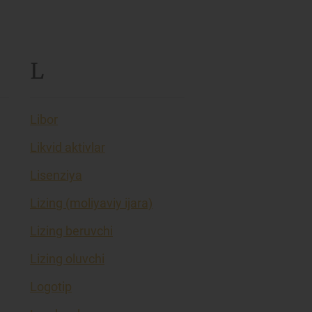
L
Libor
Likvid aktivlar
Lisenziya
Lizing (moliyaviy ijara)
Lizing beruvchi
Lizing oluvchi
Logotip