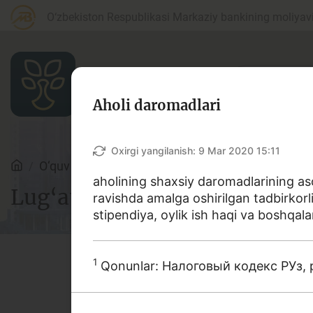
O‘zbekiston Respublikasi Markaziy bankining moliyaviy
Aholi daromadlari
Maqolalar
Oxirgi yangilanish:
9 Mar 2020 15:11
O‘quv qo‘llanmalar
Lug‘at
aholining shaxsiy daromadlarining aso
Lug‘at
ravishda amalga oshirilgan tadbirkorl
Bank agentlari uchun
P
stipendiya, oylik ish haqi va boshqalar
1
Qonunlar: Налоговый кодекс РУз, 
Depozit (omonatlar)
Kr
Ushbu lug‘atda bank va moliy