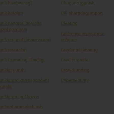
ank hisobvarag’i
Chuqur o'rganish
ank kafolati
CIF shartidagi import
ank nazorati bo'yicha
Clearing
azel qo'mitasi
Collective investment
ank omonati shartnomasi
scheme
ank resurslari
Credential sharing
ank tizimining likvidligi
Credit transfer
anklar guruhi
Crowdfunding
anklararo korrespondent
Cybersecurity
loqalar
anklararo pul bozori
anknotlarni tekshirish