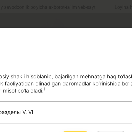
 savodxonlik bo‘yicha axborot-ta’lim veb-sayti
Loyiha 
siy shakli hisoblanib, bajarilgan mehnatga haq to’las
ik faoliyatidan olinadigan daromadlar ko’rinishida bo’
ul
Islom moliyasi
1
 misol bo’la oladi.
разделы V, VI
edit
Budjet
a sohasiga oid terminlarning aniq ta'riflarini to‘plashga