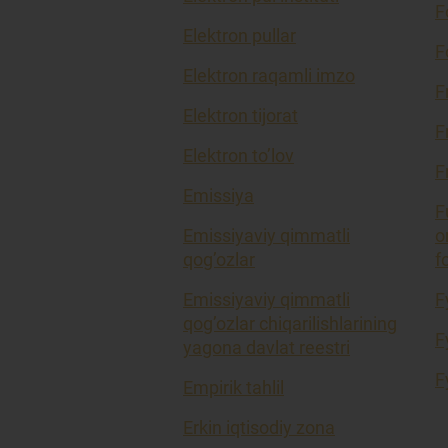
F
Elektron pullar
F
Elektron raqamli imzo
F
Elektron tijorat
F
Elektron to’lov
F
Emissiya
F
Emissiyaviy qimmatli
o
qog’ozlar
f
Emissiyaviy qimmatli
F
qog’ozlar chiqarilishlarining
F
yagona davlat reestri
F
Empirik tahlil
Erkin iqtisodiy zona