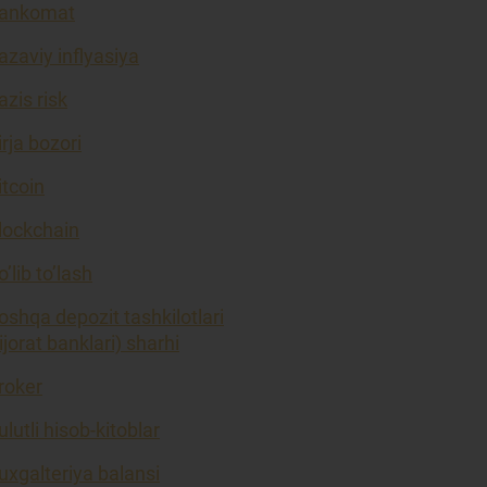
ankomat
azaviy inflyasiya
azis risk
irja bozori
itcoin
lockchain
o’lib to’lash
oshqa depozit tashkilotlari
tijorat banklari) sharhi
roker
ulutli hisob-kitoblar
uxgalteriya balansi