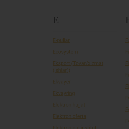
E
E-pullar
F
Ecosystem
F
Eksport (Tovar/xizmat
F
(ishlar))
F
Ekvayer
F
Ekvayring
F
Elektron hujjat
F
Elektron oferta
F
Elektron pul instituti