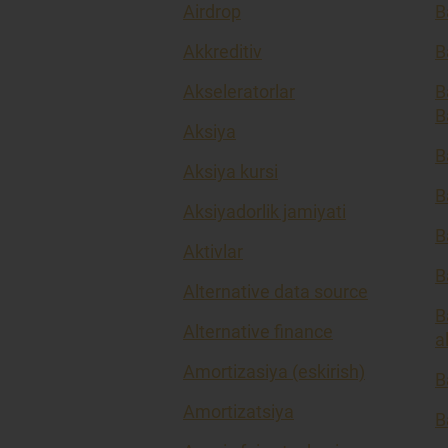
Airdrop
B
Akkreditiv
B
Akseleratorlar
B
B
Aksiya
B
Aksiya kursi
B
Aksiyadorlik jamiyati
B
Aktivlar
B
Alternative data source
B
Alternative finance
a
Amortizasiya (eskirish)
B
Amortizatsiya
B