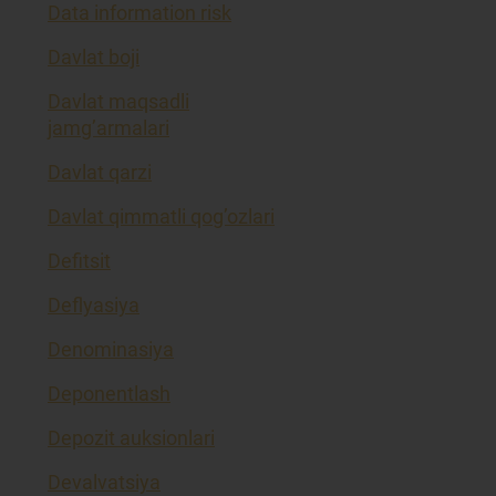
Data information risk
Davlat boji
Davlat maqsadli
jamg’armalari
Davlat qarzi
Davlat qimmatli qog’ozlari
Defitsit
Deflyasiya
Denominasiya
Deponentlash
Depozit auksionlari
Devalvatsiya