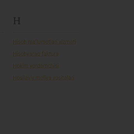
H
Hisob ma’lumotlari xizmati
Hisobvaraq-faktura
Hokim yordamchisi
Hosilaviy moliya vositalari