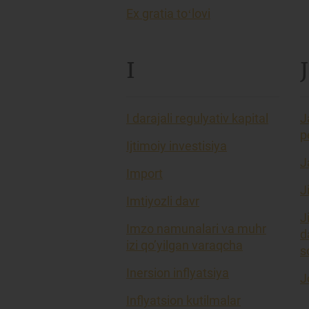
Ex gratia toʻlovi
I
J
I darajali regulyativ kapital
J
p
Ijtimoiy investisiya
J
Import
J
Imtiyozli davr
J
Imzo namunalari va muhr
d
izi qo’yilgan varaqcha
so
Inersion inflyatsiya
J
Inflyatsion kutilmalar