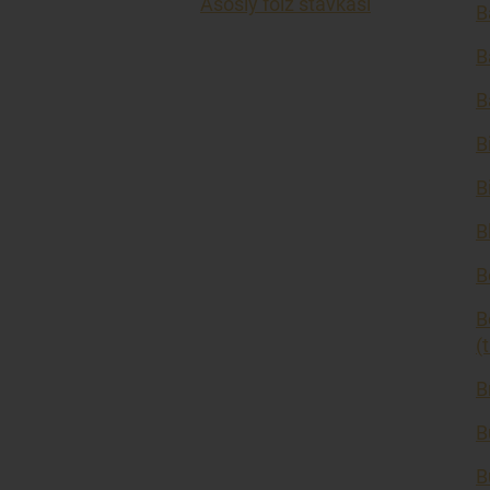
Asosiy foiz stavkasi
B
B
B
B
B
B
B
B
(
B
B
B