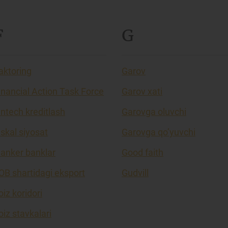
F
G
aktoring
Garov
inancial Action Task Force
Garov xati
intech kreditlash
Garovga oluvchi
iskal siyosat
Garovga qo’yuvchi
lanker banklar
Good faith
OB shartidagi eksport
Gudvill
oiz koridori
oiz stavkalari