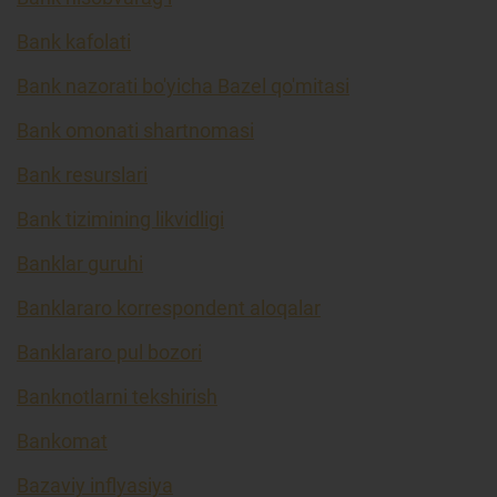
Bank kafolati
Bank nazorati bo'yicha Bazel qo'mitasi
Bank omonati shartnomasi
Bank resurslari
Bank tizimining likvidligi
Banklar guruhi
Banklararo korrespondent aloqalar
Banklararo pul bozori
Banknotlarni tekshirish
Bankomat
Bazaviy inflyasiya