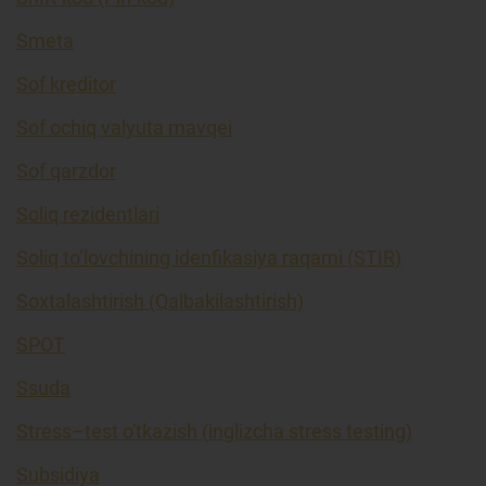
Smeta
Sof kreditor
Sof ochiq valyuta mavqei
Sof qarzdor
Soliq rezidentlari
Soliq to’lovchining idenfikasiya raqami (STIR)
Soxtalashtirish (Qalbakilashtirish)
SPOT
Ssuda
Stress–test o'tkazish (inglizcha stress testing)
Subsidiya