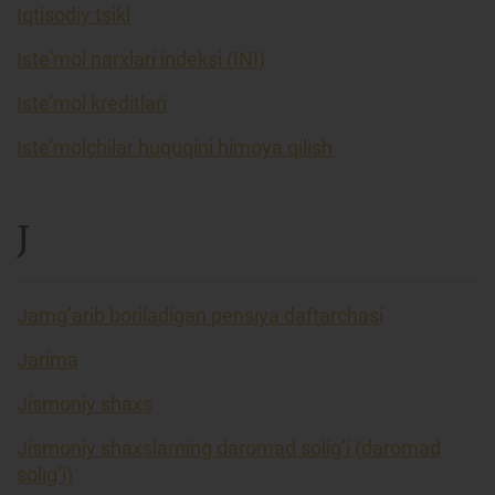
Iqtisodiy tsikl
Iste'mol narxlari indeksi (INI)
Iste’mol kreditlari
Iste’molchilar huquqini himoya qilish
J
Jamg’arib boriladigan pensiya daftarchasi
Jarima
Jismoniy shaxs
Jismoniy shaxslarning daromad solig’i (daromad
solig’i)