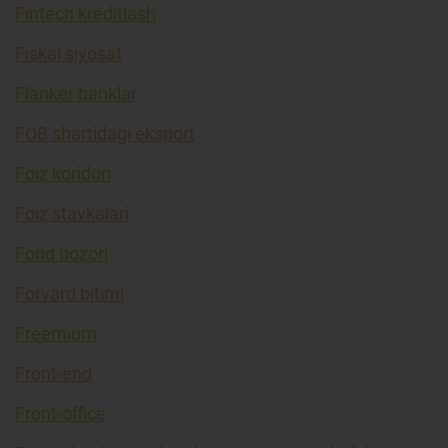
Fintech kreditlash
Fiskal siyosat
Flanker banklar
FOB shartidagi eksport
Foiz koridori
Foiz stavkalari
Fond bozori
Forvard bitimi
Freemium
Front-end
Front-office