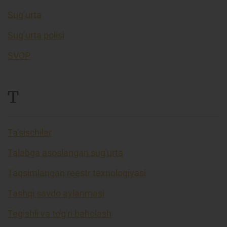
Sug’urta
Sug’urta polisi
SVOP
T
Ta’sischilar
Talabga asoslangan sug'urta
Taqsimlangan reestr texnologiyasi
Tashqi savdo aylanmasi
Tegishli va to'g'ri baholash