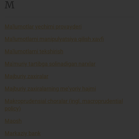
M
Ma'lumotlar yechimi provayderi
Ma'lumotlarni manipulyatsiya qilish xavfi
Ma'lumotlarni tekshirish
Ma'muriy tartibga solinadigan narxlar
Majburiy zaxiralar
Majburiy zaxiralarning me’yoriy hajmi
Makroprudensial choralar (ingl. macroprudential
policy)
Maosh
Markaziy bank