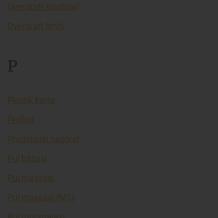
Overdraft kreditlari
Overdraft limiti
P
Plastik karta
Profisit
Prudensial nazorat
Pul bazasi
Pul massasi
Pul massasi (M1)
Pul muomalasi