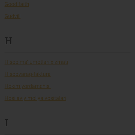
Good faith
Gudvill
H
Hisob ma’lumotlari xizmati
Hisobvaraq-faktura
Hokim yordamchisi
Hosilaviy moliya vositalari
I