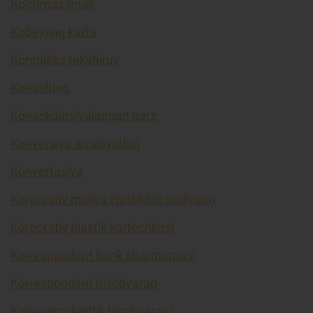
Ko’chmas mulk
Kobeyjing karta
Kompleks tekshiruv
Konsalting
Konsolidatsiyalangan qarz
Konversiya amaliyotlari
Konvertasiya
Korporativ moliya (tashkilot moliyasi)
Korporativ plastik kartochkasi
Korrespondent bank shartnomasi
Korrespondent hisobvaraq
Korrespondentlik hisobvarag'i