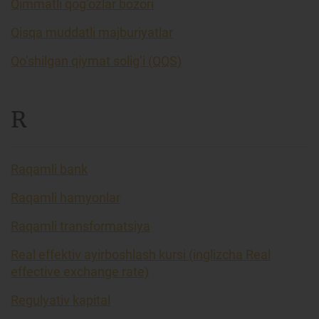
Qimmatli qog’ozlar bozori
Qisqa muddatli majburiyatlar
Qo’shilgan qiymat solig’i (QQS)
R
Raqamli bank
Raqamli hamyonlar
Raqamli transformatsiya
Real effektiv ayirboshlash kursi (inglizcha Real
effective exchange rate)
Regulyativ kapital