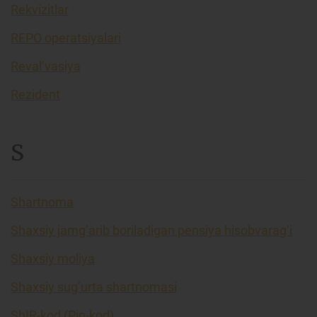
Rekvizitlar
REPO operatsiyalari
Reval’vasiya
Rezident
S
Shartnoma
Shaxsiy jamg’arib boriladigan pensiya hisobvarag’i
Shaxsiy moliya
Shaxsiy sug’urta shartnomasi
ShIR-kod (Pin-kod)