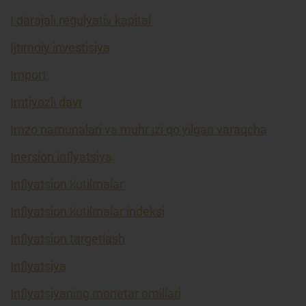
I darajali regulyativ kapital
Ijtimoiy investisiya
Import
Imtiyozli davr
Imzo namunalari va muhr izi qo’yilgan varaqcha
Inersion inflyatsiya
Inflyatsion kutilmalar
Inflyatsion kutilmalar indeksi
Inflyatsion targetlash
Inflyatsiya
Inflyatsiyaning monetar omillari