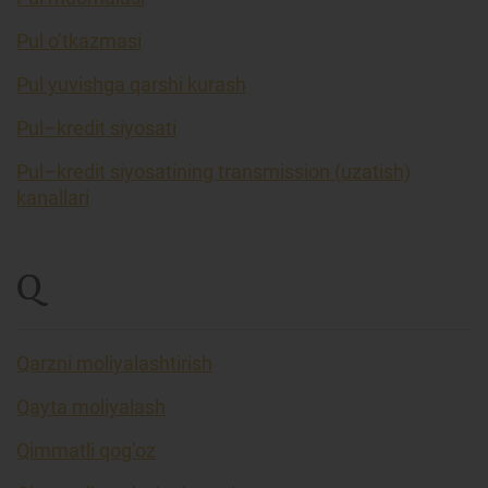
Pul o’tkazmasi
Pul yuvishga qarshi kurash
Pul–kredit siyosati
Pul–kredit siyosatining transmission (uzatish)
kanallari
Q
Qarzni moliyalashtirish
Qayta moliyalash
Qimmatli qog’oz