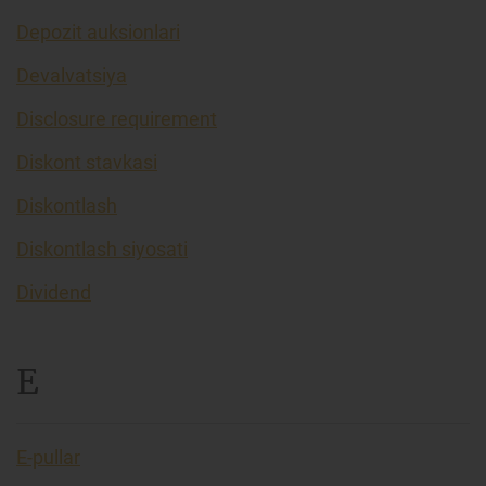
Depozit auksionlari
Devalvatsiya
Disclosure requirement
Diskont stavkasi
Diskontlash
Diskontlash siyosati
Dividend
E
E-pullar