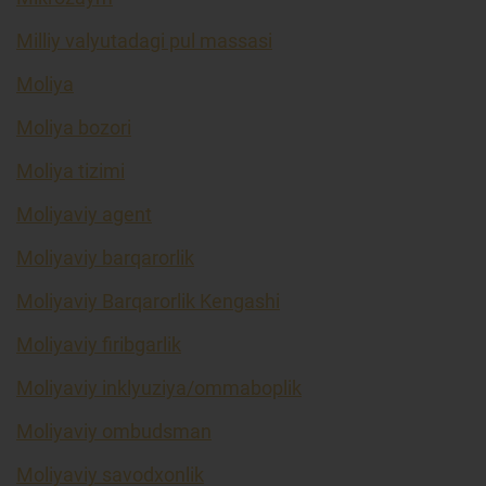
Milliy valyutadagi pul massasi
Moliya
Moliya bozori
Moliya tizimi
Moliyaviy agent
Moliyaviy barqarorlik
Moliyaviy Barqarorlik Kengashi
Moliyaviy firibgarlik
Moliyaviy inklyuziya/ommaboplik
Moliyaviy ombudsman
Moliyaviy savodxonlik