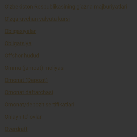
O’zbekiston Respublikasining g’azna majburiyatlari
O’zgaruvchan valyuta kursi
Obligasiyalar
Obligatsiya
Offshor hudud
Omma (jamoat) moliyasi
Omonat (Depozit)
Omonat daftarchasi
Omonat/depozit sertifikatlari
Onlayn to’lovlar
Overdraft