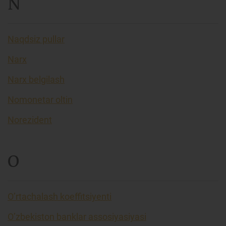
N
Naqdsiz pullar
Narx
Narx belgilash
Nomonetar oltin
Norezident
O
O’rtachalash koeffitsiyenti
O’zbekiston banklar assosiyasiyasi