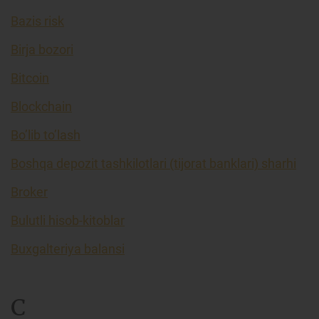
Bazis risk
Birja bozori
Bitcoin
Blockchain
Bo’lib to’lash
Boshqa depozit tashkilotlari (tijorat banklari) sharhi
Broker
Bulutli hisob-kitoblar
Buxgalteriya balansi
C