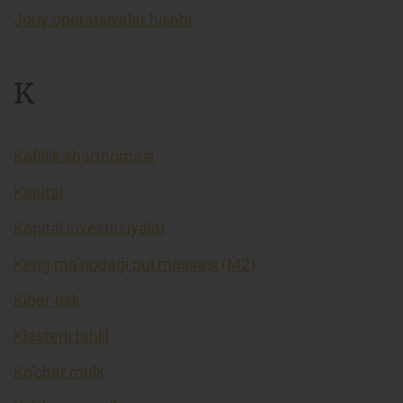
Joriy operatsiyalar hisobi
K
Kafillik shartnomasi
Kapital
Kapital investitsiyalar
Keng ma’nodagi pul massasi (M2)
Kiber-risk
Klasterli tahlil
Ko’char mulk