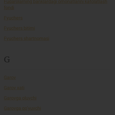
Fuqarolarning banklardagi omonatlarini kafolatlash
fondi
Fyuchers
Fyuchers bitimi
Fyuchers shartnomasi
G
Garov
Garov xati
Garovga oluvchi
Garovga qo’yuvchi