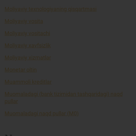
Moliyaviy texnologiyaning qisqartmasi
Moliyaviy vosita
Moliyaviy vositachi
Moliyaviy xavfsizlik
Moliyaviy xizmatlar
Monetar oltin
Muammoli kreditlar
Muomaladagi (bank tizimidan tashqaridagi) naqd
pullar
Muomaladagi naqd pullar (M0)