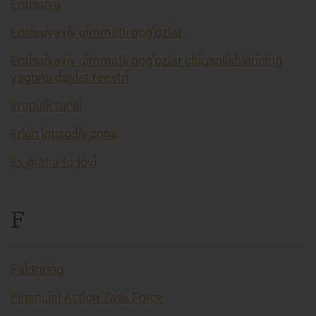
Emissiya
Emissiyaviy qimmatli qog’ozlar
Emissiyaviy qimmatli qog’ozlar chiqarilishlarining
yagona davlat reestri
Empirik tahlil
Erkin iqtisodiy zona
Ex gratia toʻlovi
F
Faktoring
Financial Action Task Force