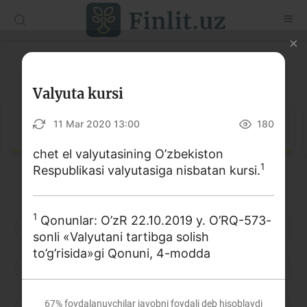
O‘zb
Ўзб
Рус
Lug‘at
Maqolalar
Valyuta kursi
O‘quv qo‘llanmalar
Lug‘at
11 Mar 2020 13:00
180
Lug‘at
chet el valyutasining O’zbekiston
1
Respublikasi valyutasiga nisbatan kursi.
Moliyaviy savodxonlik bo‘yicha kitoblar
Video
1
Qonunlar: O’zR 22.10.2019 y. O’RQ-573-
A
B
D
E
F
G
H
sonli «Valyutani tartibga solish
Loyihalar
to’g’risida»gi Qonuni, 4-modda
I
J
K
L
M
N
O
Interaktiv xizmatlar
Fotogalereya
67%
foydalanuvchilar javobni foydali deb hisoblaydi