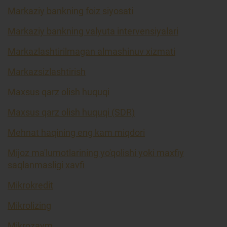
Markaziy bankning foiz siyosati
Markaziy bankning valyuta intervensiyalari
Markazlashtirilmagan almashinuv xizmati
Markazsizlashtirish
Maxsus qarz olish huquqi
Maxsus qarz olish huquqi (SDR)
Mehnat haqining eng kam miqdori
Mijoz ma'lumotlarining yo'qolishi yoki maxfiy
saqlanmasligi xavfi
Mikrokredit
Mikrolizing
Mikrozaym