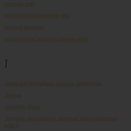
Iqtisodiy tsikl
Iste'mol narxlari indeksi (INI)
Iste’mol kreditlari
Iste’molchilar huquqini himoya qilish
J
Jamg’arib boriladigan pensiya daftarchasi
Jarima
Jismoniy shaxs
Jismoniy shaxslarning daromad solig’i (daromad
solig’i)