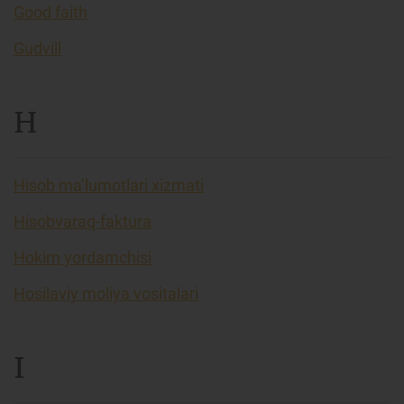
Good faith
Gudvill
H
Hisob ma’lumotlari xizmati
Hisobvaraq-faktura
Hokim yordamchisi
Hosilaviy moliya vositalari
I