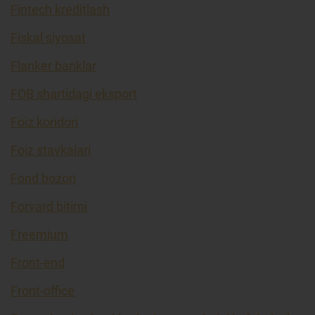
Fintech kreditlash
Fiskal siyosat
Flanker banklar
FOB shartidagi eksport
Foiz koridori
Foiz stavkalari
Fond bozori
Forvard bitimi
Freemium
Front-end
Front-office