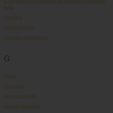
Fuqarolarning banklardagi omonatlarini kafolatlash
fondi
Fyuchers
Fyuchers bitimi
Fyuchers shartnomasi
G
Garov
Garov xati
Garovga oluvchi
Garovga qo’yuvchi