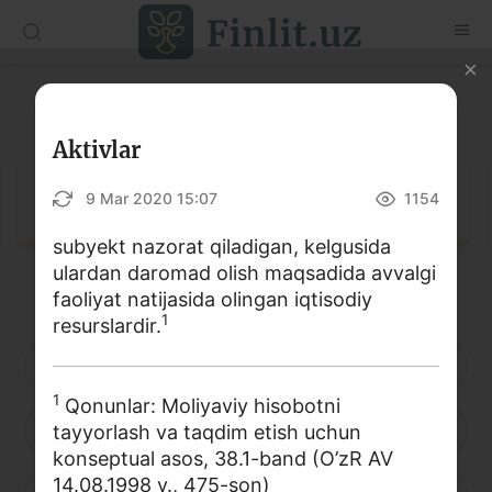
O‘zb
Ўзб
Рус
Lug‘at
Maqolalar
Aktivlar
O‘quv qo‘llanmalar
Lug‘at
9 Mar 2020 15:07
1154
Lug‘at
subyekt nazorat qiladigan, kelgusida
ulardan daromad olish maqsadida avvalgi
Moliyaviy savodxonlik bo‘yicha kitoblar
faoliyat natijasida olingan iqtisodiy
1
Video
resurslardir.
A
B
D
E
F
G
H
Loyihalar
1
Qonunlar: Moliyaviy hisobotni
I
J
K
L
M
N
O
tayyorlash va taqdim etish uchun
Interaktiv xizmatlar
konseptual asos, 38.1-band (O’zR AV
Fotogalereya
14.08.1998 y., 475-son)