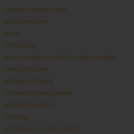
I darajali regulyativ kapital
Ijtimoiy investisiya
Import
Imtiyozli davr
Imzo namunalari va muhr izi qo’yilgan varaqcha
Inersion inflyatsiya
Inflyatsion kutilmalar
Inflyatsion kutilmalar indeksi
Inflyatsion targetlash
Inflyatsiya
Inflyatsiyaning monetar omillari