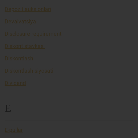
Depozit auksionlari
Devalvatsiya
Disclosure requirement
Diskont stavkasi
Diskontlash
Diskontlash siyosati
Dividend
E
E-pullar