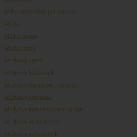
Milliy valyutadagi pul massasi
Moliya
Moliya bozori
Moliya tizimi
Moliyaviy agent
Moliyaviy barqarorlik
Moliyaviy Barqarorlik Kengashi
Moliyaviy firibgarlik
Moliyaviy inklyuziya/ommaboplik
Moliyaviy ombudsman
Moliyaviy savodxonlik