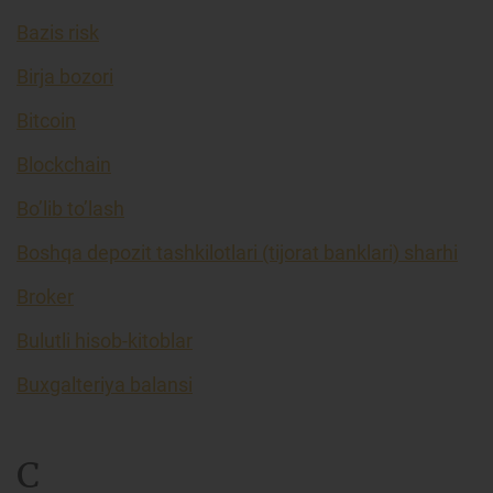
Bazis risk
Birja bozori
Bitcoin
Blockchain
Bo’lib to’lash
Boshqa depozit tashkilotlari (tijorat banklari) sharhi
Broker
Bulutli hisob-kitoblar
Buxgalteriya balansi
C