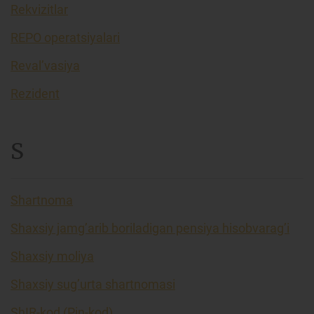
Rekvizitlar
REPO operatsiyalari
Reval’vasiya
Rezident
S
Shartnoma
Shaxsiy jamg’arib boriladigan pensiya hisobvarag’i
Shaxsiy moliya
Shaxsiy sug’urta shartnomasi
ShIR-kod (Pin-kod)