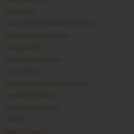
Bank kafolati
Bank nazorati bo'yicha Bazel qo'mitasi
Bank omonati shartnomasi
Bank resurslari
Bank tizimining likvidligi
Banklar guruhi
Banklararo korrespondent aloqalar
Banklararo pul bozori
Banknotlarni tekshirish
Bankomat
Bazaviy inflyasiya