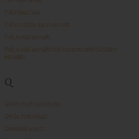
Pul o’tkazmasi
Pul yuvishga qarshi kurash
Pul–kredit siyosati
Pul–kredit siyosatining transmission (uzatish)
kanallari
Q
Qarzni moliyalashtirish
Qayta moliyalash
Qimmatli qog’oz