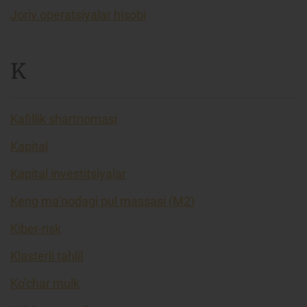
Joriy operatsiyalar hisobi
K
Kafillik shartnomasi
Kapital
Kapital investitsiyalar
Keng ma’nodagi pul massasi (M2)
Kiber-risk
Klasterli tahlil
Ko’char mulk