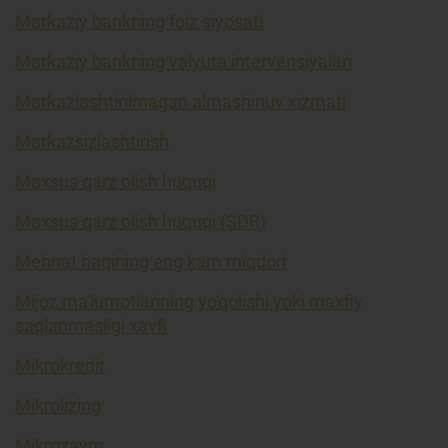
Markaziy bankning foiz siyosati
Markaziy bankning valyuta intervensiyalari
Markazlashtirilmagan almashinuv xizmati
Markazsizlashtirish
Maxsus qarz olish huquqi
Maxsus qarz olish huquqi (SDR)
Mehnat haqining eng kam miqdori
Mijoz ma'lumotlarining yo'qolishi yoki maxfiy
saqlanmasligi xavfi
Mikrokredit
Mikrolizing
Mikrozaym