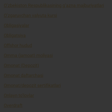
O’zbekiston Respublikasining g’azna majburiyatlari
O’zgaruvchan valyuta kursi
Obligasiyalar
Obligatsiya
Offshor hudud
Omma (jamoat) moliyasi
Omonat (Depozit)
Omonat daftarchasi
Omonat/depozit sertifikatlari
Onlayn to’lovlar
Overdraft