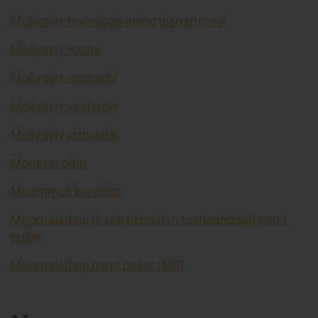
Moliyaviy texnologiyaning qisqartmasi
Moliyaviy vosita
Moliyaviy vositachi
Moliyaviy xavfsizlik
Moliyaviy xizmatlar
Monetar oltin
Muammoli kreditlar
Muomaladagi (bank tizimidan tashqaridagi) naqd
pullar
Muomaladagi naqd pullar (M0)