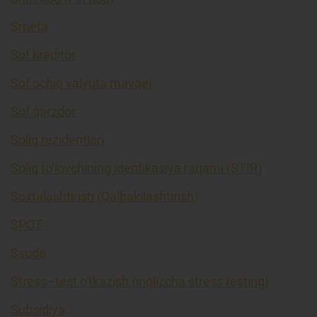
Smeta
Sof kreditor
Sof ochiq valyuta mavqei
Sof qarzdor
Soliq rezidentlari
Soliq to’lovchining idenfikasiya raqami (STIR)
Soxtalashtirish (Qalbakilashtirish)
SPOT
Ssuda
Stress–test o'tkazish (inglizcha stress testing)
Subsidiya