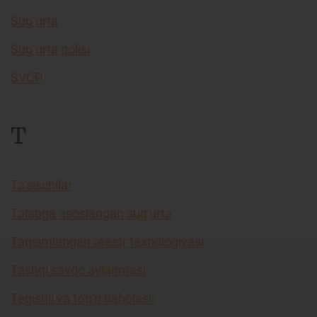
Sug’urta
Sug’urta polisi
SVOP
T
Ta’sischilar
Talabga asoslangan sug'urta
Taqsimlangan reestr texnologiyasi
Tashqi savdo aylanmasi
Tegishli va to'g'ri baholash