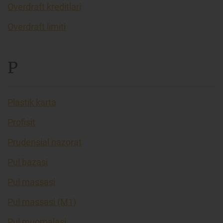
Overdraft kreditlari
Overdraft limiti
P
Plastik karta
Profisit
Prudensial nazorat
Pul bazasi
Pul massasi
Pul massasi (M1)
Pul muomalasi