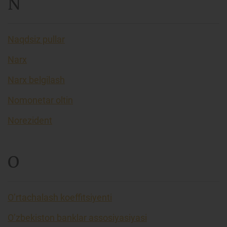
N
Naqdsiz pullar
Narx
Narx belgilash
Nomonetar oltin
Norezident
O
O’rtachalash koeffitsiyenti
O’zbekiston banklar assosiyasiyasi