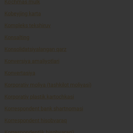
Ko’chmas mulk
Kobeyjing karta
Kompleks tekshiruv
Konsalting
Konsolidatsiyalangan qarz
Konversiya amaliyotlari
Konvertasiya
Korporativ moliya (tashkilot moliyasi)
Korporativ plastik kartochkasi
Korrespondent bank shartnomasi
Korrespondent hisobvaraq
Korrespondentlik hisobvarag'i