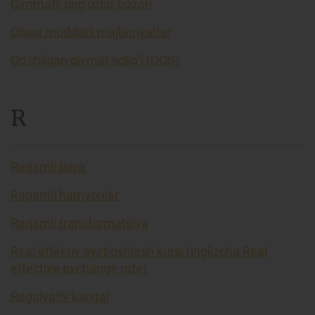
Qimmatli qog’ozlar bozori
Qisqa muddatli majburiyatlar
Qo’shilgan qiymat solig’i (QQS)
R
Raqamli bank
Raqamli hamyonlar
Raqamli transformatsiya
Real effektiv ayirboshlash kursi (inglizcha Real
effective exchange rate)
Regulyativ kapital