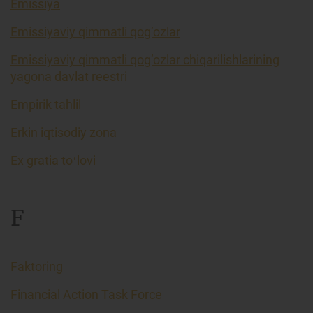
Emissiya
Emissiyaviy qimmatli qog’ozlar
Emissiyaviy qimmatli qog’ozlar chiqarilishlarining
yagona davlat reestri
Empirik tahlil
Erkin iqtisodiy zona
Ex gratia toʻlovi
F
Faktoring
Financial Action Task Force