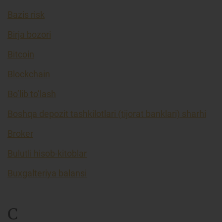
Bazis risk
Birja bozori
Bitcoin
Blockchain
Bo’lib to’lash
Boshqa depozit tashkilotlari (tijorat banklari) sharhi
Broker
Bulutli hisob-kitoblar
Buxgalteriya balansi
C