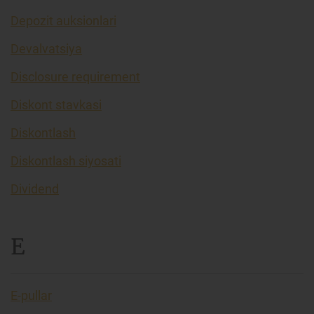
Depozit auksionlari
Devalvatsiya
Disclosure requirement
Diskont stavkasi
Diskontlash
Diskontlash siyosati
Dividend
E
E-pullar