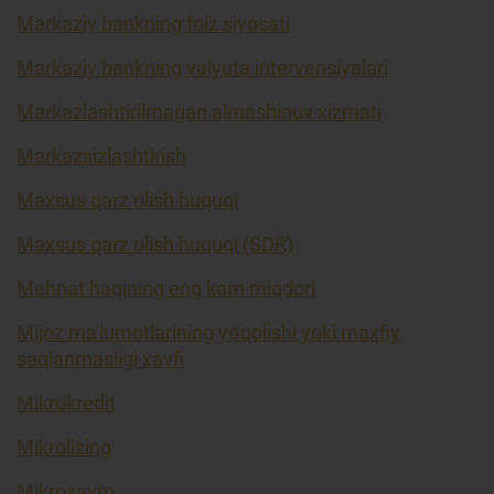
Markaziy bankning foiz siyosati
Markaziy bankning valyuta intervensiyalari
Markazlashtirilmagan almashinuv xizmati
Markazsizlashtirish
Maxsus qarz olish huquqi
Maxsus qarz olish huquqi (SDR)
Mehnat haqining eng kam miqdori
Mijoz ma'lumotlarining yo'qolishi yoki maxfiy
saqlanmasligi xavfi
Mikrokredit
Mikrolizing
Mikrozaym