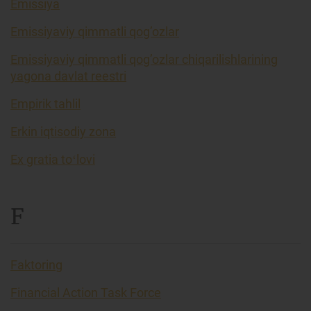
Emissiya
Emissiyaviy qimmatli qog’ozlar
Emissiyaviy qimmatli qog’ozlar chiqarilishlarining
yagona davlat reestri
Empirik tahlil
Erkin iqtisodiy zona
Ex gratia toʻlovi
F
Faktoring
Financial Action Task Force