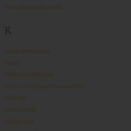
Joriy operatsiyalar hisobi
K
Kafillik shartnomasi
Kapital
Kapital investitsiyalar
Keng ma’nodagi pul massasi (M2)
Kiber-risk
Klasterli tahlil
Ko’char mulk