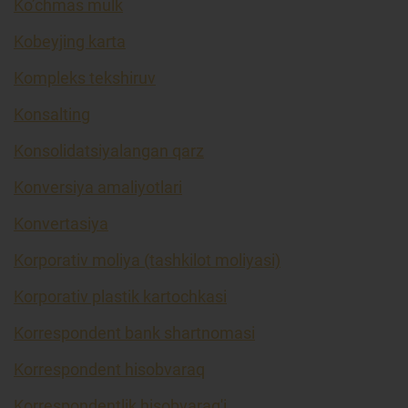
Ko’chmas mulk
Kobeyjing karta
Kompleks tekshiruv
Konsalting
Konsolidatsiyalangan qarz
Konversiya amaliyotlari
Konvertasiya
Korporativ moliya (tashkilot moliyasi)
Korporativ plastik kartochkasi
Korrespondent bank shartnomasi
Korrespondent hisobvaraq
Korrespondentlik hisobvarag'i