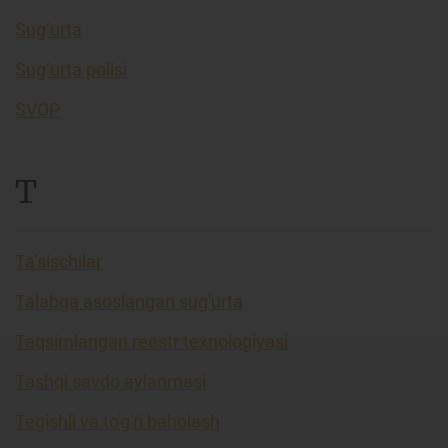
Sug’urta
Sug’urta polisi
SVOP
T
Ta’sischilar
Talabga asoslangan sug'urta
Taqsimlangan reestr texnologiyasi
Tashqi savdo aylanmasi
Tegishli va to'g'ri baholash