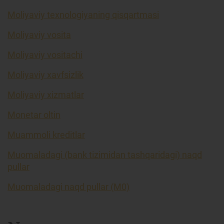
Moliyaviy texnologiyaning qisqartmasi
Moliyaviy vosita
Moliyaviy vositachi
Moliyaviy xavfsizlik
Moliyaviy xizmatlar
Monetar oltin
Muammoli kreditlar
Muomaladagi (bank tizimidan tashqaridagi) naqd
pullar
Muomaladagi naqd pullar (M0)