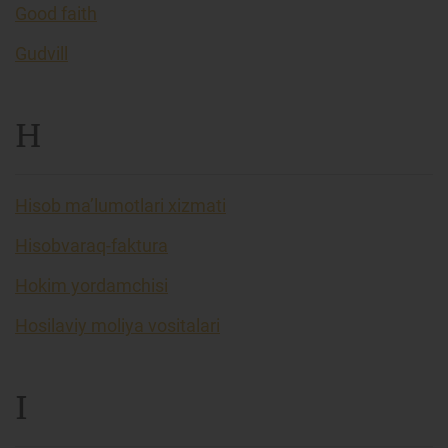
Good faith
Gudvill
H
Hisob ma’lumotlari xizmati
Hisobvaraq-faktura
Hokim yordamchisi
Hosilaviy moliya vositalari
I