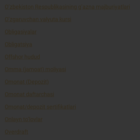
O’zbekiston Respublikasining g’azna majburiyatlari
O’zgaruvchan valyuta kursi
Obligasiyalar
Obligatsiya
Offshor hudud
Omma (jamoat) moliyasi
Omonat (Depozit)
Omonat daftarchasi
Omonat/depozit sertifikatlari
Onlayn to’lovlar
Overdraft