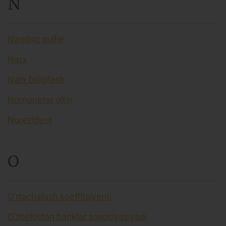
N
Naqdsiz pullar
Narx
Narx belgilash
Nomonetar oltin
Norezident
O
O’rtachalash koeffitsiyenti
O’zbekiston banklar assosiyasiyasi