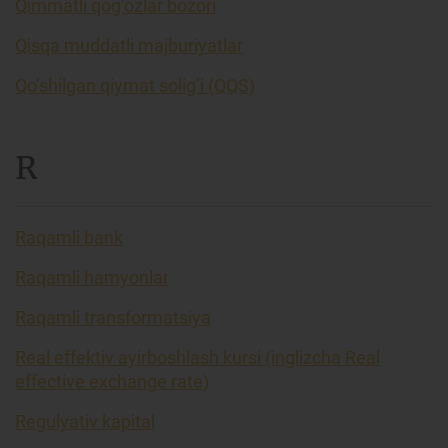
Qimmatli qog’ozlar bozori
Qisqa muddatli majburiyatlar
Qo’shilgan qiymat solig’i (QQS)
R
Raqamli bank
Raqamli hamyonlar
Raqamli transformatsiya
Real effektiv ayirboshlash kursi (inglizcha Real
effective exchange rate)
Regulyativ kapital