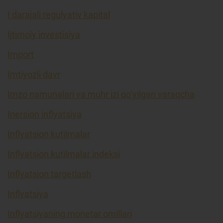
I darajali regulyativ kapital
Ijtimoiy investisiya
Import
Imtiyozli davr
Imzo namunalari va muhr izi qo’yilgan varaqcha
Inersion inflyatsiya
Inflyatsion kutilmalar
Inflyatsion kutilmalar indeksi
Inflyatsion targetlash
Inflyatsiya
Inflyatsiyaning monetar omillari