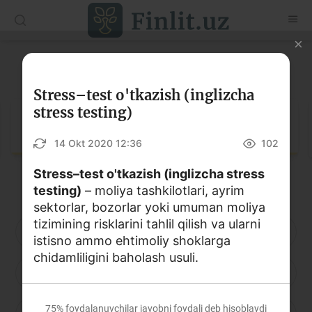
O‘zb
Ўзб
Рус
Lug‘at
Maqolalar
Stress–test o'tkazish (inglizcha
stress testing)
O‘quv qo‘llanmalar
Lug‘at
14 Okt 2020 12:36
102
Lug‘at
Stress–test o'tkazish (inglizcha stress
Moliyaviy savodxonlik bo‘yicha kitoblar
testing)
– moliya tashkilotlari, ayrim
Video
sektorlar, bozorlar yoki umuman moliya
tizimining risklarini tahlil qilish va ularni
A
B
D
E
F
G
H
istisno ammo ehtimoliy shoklarga
Loyihalar
chidamliligini baholash usuli.
I
J
K
L
M
N
O
Interaktiv xizmatlar
Fotogalereya
75%
foydalanuvchilar javobni foydali deb hisoblaydi