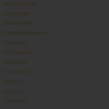
Fintech kreditlash
Fiskal siyosat
Flanker banklar
FOB shartidagi eksport
Foiz koridori
Foiz stavkalari
Fond bozori
Forvard bitimi
Freemium
Front-end
Front-office