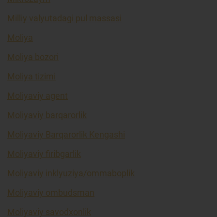
Milliy valyutadagi pul massasi
Moliya
Moliya bozori
Moliya tizimi
Moliyaviy agent
Moliyaviy barqarorlik
Moliyaviy Barqarorlik Kengashi
Moliyaviy firibgarlik
Moliyaviy inklyuziya/ommaboplik
Moliyaviy ombudsman
Moliyaviy savodxonlik