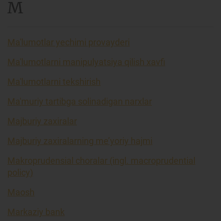
M
Ma'lumotlar yechimi provayderi
Ma'lumotlarni manipulyatsiya qilish xavfi
Ma'lumotlarni tekshirish
Ma'muriy tartibga solinadigan narxlar
Majburiy zaxiralar
Majburiy zaxiralarning me’yoriy hajmi
Makroprudensial choralar (ingl. macroprudential
policy)
Maosh
Markaziy bank