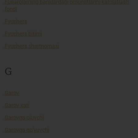
Fuqarolarning banklardagi omonatlarini kafolatlash
fondi
Fyuchers
Fyuchers bitimi
Fyuchers shartnomasi
G
Garov
Garov xati
Garovga oluvchi
Garovga qo’yuvchi