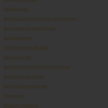
Bank kafolati
Bank nazorati bo'yicha Bazel qo'mitasi
Bank omonati shartnomasi
Bank resurslari
Bank tizimining likvidligi
Banklar guruhi
Banklararo korrespondent aloqalar
Banklararo pul bozori
Banknotlarni tekshirish
Bankomat
Bazaviy inflyasiya