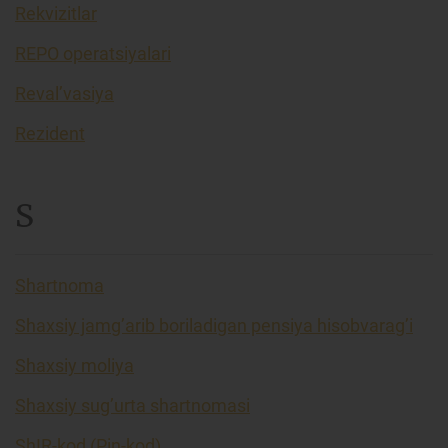
Rekvizitlar
REPO operatsiyalari
Reval’vasiya
Rezident
S
Shartnoma
Shaxsiy jamg’arib boriladigan pensiya hisobvarag’i
Shaxsiy moliya
Shaxsiy sug’urta shartnomasi
ShIR-kod (Pin-kod)