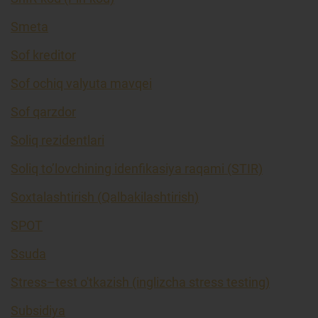
Smeta
Sof kreditor
Sof ochiq valyuta mavqei
Sof qarzdor
Soliq rezidentlari
Soliq to’lovchining idenfikasiya raqami (STIR)
Soxtalashtirish (Qalbakilashtirish)
SPOT
Ssuda
Stress–test o'tkazish (inglizcha stress testing)
Subsidiya