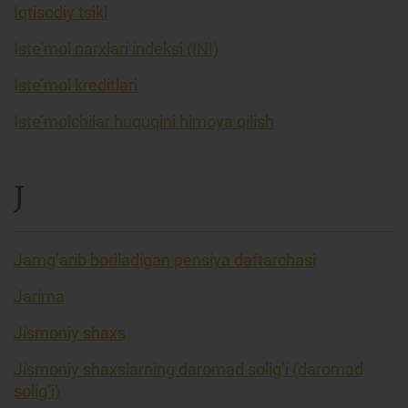
Iqtisodiy tsikl
Iste'mol narxlari indeksi (INI)
Iste’mol kreditlari
Iste’molchilar huquqini himoya qilish
J
Jamg’arib boriladigan pensiya daftarchasi
Jarima
Jismoniy shaxs
Jismoniy shaxslarning daromad solig’i (daromad
solig’i)