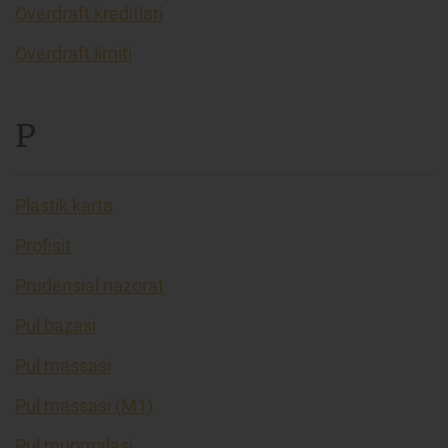
Overdraft kreditlari
Overdraft limiti
P
Plastik karta
Profisit
Prudensial nazorat
Pul bazasi
Pul massasi
Pul massasi (M1)
Pul muomalasi