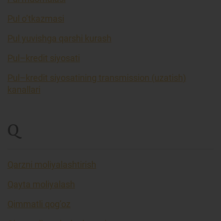
Pul o’tkazmasi
Pul yuvishga qarshi kurash
Pul–kredit siyosati
Pul–kredit siyosatining transmission (uzatish)
kanallari
Q
Qarzni moliyalashtirish
Qayta moliyalash
Qimmatli qog’oz