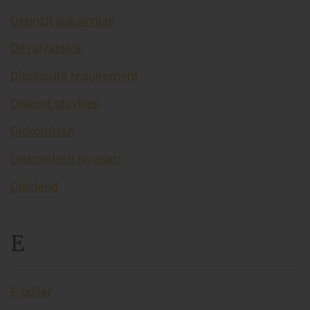
Depozit auksionlari
Devalvatsiya
Disclosure requirement
Diskont stavkasi
Diskontlash
Diskontlash siyosati
Dividend
E
E-pullar