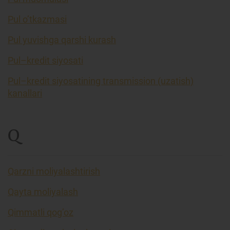
Pul o’tkazmasi
Pul yuvishga qarshi kurash
Pul–kredit siyosati
Pul–kredit siyosatining transmission (uzatish)
kanallari
Q
Qarzni moliyalashtirish
Qayta moliyalash
Qimmatli qog’oz