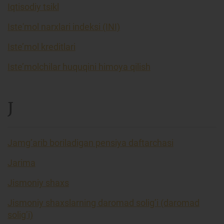
Iqtisodiy tsikl
Iste'mol narxlari indeksi (INI)
Iste’mol kreditlari
Iste’molchilar huquqini himoya qilish
J
Jamg’arib boriladigan pensiya daftarchasi
Jarima
Jismoniy shaxs
Jismoniy shaxslarning daromad solig’i (daromad
solig’i)