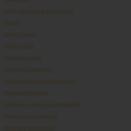
Milliy valyutadagi pul massasi
Moliya
Moliya bozori
Moliya tizimi
Moliyaviy agent
Moliyaviy barqarorlik
Moliyaviy Barqarorlik Kengashi
Moliyaviy firibgarlik
Moliyaviy inklyuziya/ommaboplik
Moliyaviy ombudsman
Moliyaviy savodxonlik