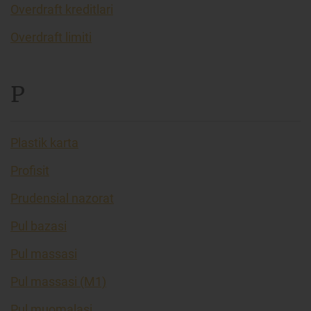
Overdraft kreditlari
Overdraft limiti
P
Plastik karta
Profisit
Prudensial nazorat
Pul bazasi
Pul massasi
Pul massasi (M1)
Pul muomalasi