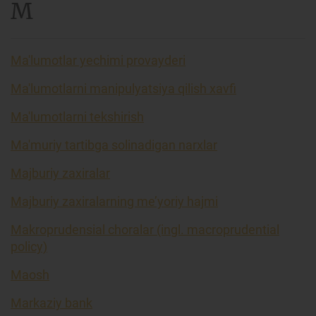
M
Ma'lumotlar yechimi provayderi
Ma'lumotlarni manipulyatsiya qilish xavfi
Ma'lumotlarni tekshirish
Ma'muriy tartibga solinadigan narxlar
Majburiy zaxiralar
Majburiy zaxiralarning me’yoriy hajmi
Makroprudensial choralar (ingl. macroprudential
policy)
Maosh
Markaziy bank