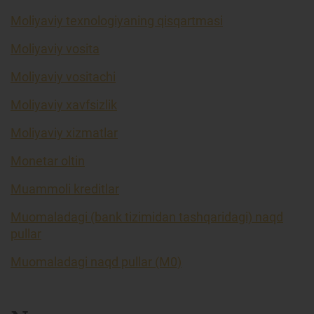
Moliyaviy texnologiyaning qisqartmasi
Moliyaviy vosita
Moliyaviy vositachi
Moliyaviy xavfsizlik
Moliyaviy xizmatlar
Monetar oltin
Muammoli kreditlar
Muomaladagi (bank tizimidan tashqaridagi) naqd
pullar
Muomaladagi naqd pullar (M0)