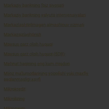
Markaziy bankning foiz siyosati
Markaziy bankning valyuta intervensiyalari
Markazlashtirilmagan almashinuv xizmati
Markazsizlashtirish
Maxsus qarz olish huquqi
Maxsus qarz olish huquqi (SDR)
Mehnat haqining eng kam miqdori
Mijoz ma'lumotlarining yo'qolishi yoki maxfiy
saqlanmasligi xavfi
Mikrokredit
Mikrolizing
Mikrozaym