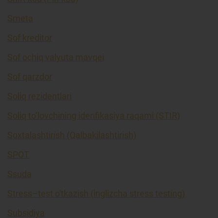
Smeta
Sof kreditor
Sof ochiq valyuta mavqei
Sof qarzdor
Soliq rezidentlari
Soliq to’lovchining idenfikasiya raqami (STIR)
Soxtalashtirish (Qalbakilashtirish)
SPOT
Ssuda
Stress–test o'tkazish (inglizcha stress testing)
Subsidiya