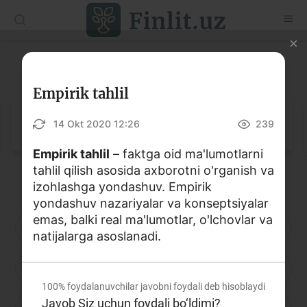
O‘zb
Ўзб
Рус
Lug‘at
Maqolalar
Empirik tahlil
O‘quv qo‘llanmalar
Lug‘at
14 Okt 2020 12:26
239
Lug‘at
Empirik tahlil
– faktga oid ma'lumotlarni
tahlil qilish asosida axborotni o'rganish va
Moliyaviy savodxonlik bo‘yicha kitoblar
izohlashga yondashuv. Empirik
Video
yondashuv nazariyalar va konseptsiyalar
emas, balki real ma'lumotlar, o'lchovlar va
A
B
D
E
F
G
H
natijalarga asoslanadi.
Loyihalar
I
J
K
L
M
N
O
Interaktiv xizmatlar
100%
foydalanuvchilar javobni foydali deb hisoblaydi
Fotogalereya
Javob Siz uchun foydali bo‘ldimi?