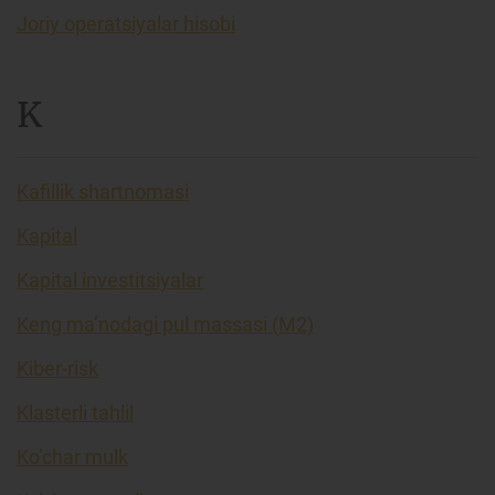
Joriy operatsiyalar hisobi
K
Kafillik shartnomasi
Kapital
Kapital investitsiyalar
Keng ma’nodagi pul massasi (M2)
Kiber-risk
Klasterli tahlil
Ko’char mulk