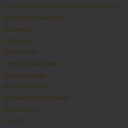
O’zbekiston Respublikasining g’azna majburiyatlari
O’zgaruvchan valyuta kursi
Obligasiyalar
Obligatsiya
Offshor hudud
Omma (jamoat) moliyasi
Omonat (Depozit)
Omonat daftarchasi
Omonat/depozit sertifikatlari
Onlayn to’lovlar
Overdraft