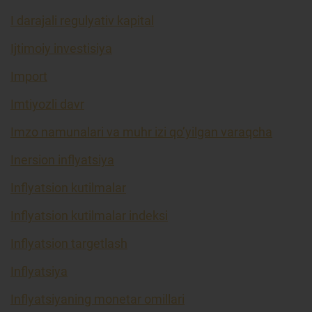
I darajali regulyativ kapital
Ijtimoiy investisiya
Import
Imtiyozli davr
Imzo namunalari va muhr izi qo’yilgan varaqcha
Inersion inflyatsiya
Inflyatsion kutilmalar
Inflyatsion kutilmalar indeksi
Inflyatsion targetlash
Inflyatsiya
Inflyatsiyaning monetar omillari