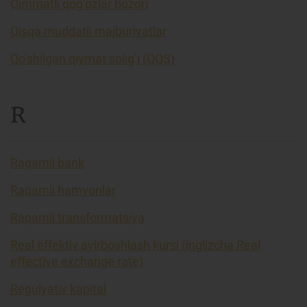
Qimmatli qog’ozlar bozori
Qisqa muddatli majburiyatlar
Qo’shilgan qiymat solig’i (QQS)
R
Raqamli bank
Raqamli hamyonlar
Raqamli transformatsiya
Real effektiv ayirboshlash kursi (inglizcha Real
effective exchange rate)
Regulyativ kapital