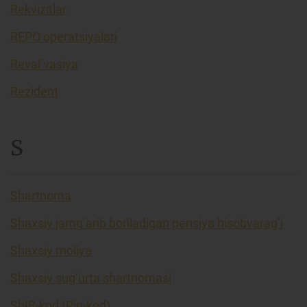
Rekvizitlar
REPO operatsiyalari
Reval’vasiya
Rezident
S
Shartnoma
Shaxsiy jamg’arib boriladigan pensiya hisobvarag’i
Shaxsiy moliya
Shaxsiy sug’urta shartnomasi
ShIR-kod (Pin-kod)