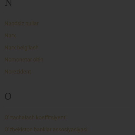
N
Naqdsiz pullar
Narx
Narx belgilash
Nomonetar oltin
Norezident
O
O’rtachalash koeffitsiyenti
O’zbekiston banklar assosiyasiyasi