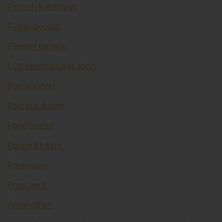
Fintech kreditlash
Fiskal siyosat
Flanker banklar
FOB shartidagi eksport
Foiz koridori
Foiz stavkalari
Fond bozori
Forvard bitimi
Freemium
Front-end
Front-office