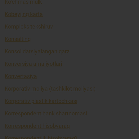
Ko’chmas mulk
Kobeyjing karta
Kompleks tekshiruv
Konsalting
Konsolidatsiyalangan qarz
Konversiya amaliyotlari
Konvertasiya
Korporativ moliya (tashkilot moliyasi)
Korporativ plastik kartochkasi
Korrespondent bank shartnomasi
Korrespondent hisobvaraq
Korrespondentlik hisobvarag'i