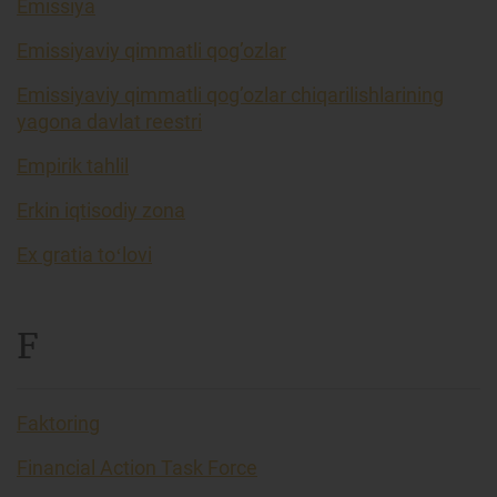
Emissiya
Emissiyaviy qimmatli qog’ozlar
Emissiyaviy qimmatli qog’ozlar chiqarilishlarining
yagona davlat reestri
Empirik tahlil
Erkin iqtisodiy zona
Ex gratia toʻlovi
F
Faktoring
Financial Action Task Force