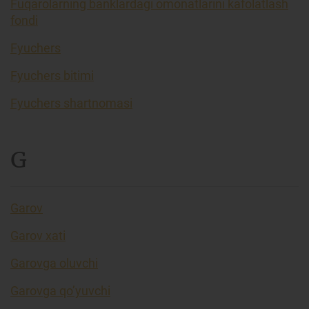
Fuqarolarning banklardagi omonatlarini kafolatlash
fondi
Fyuchers
Fyuchers bitimi
Fyuchers shartnomasi
G
Garov
Garov xati
Garovga oluvchi
Garovga qo’yuvchi