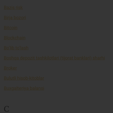
Bazis risk
Birja bozori
Bitcoin
Blockchain
Bo’lib to’lash
Boshqa depozit tashkilotlari (tijorat banklari) sharhi
Broker
Bulutli hisob-kitoblar
Buxgalteriya balansi
C