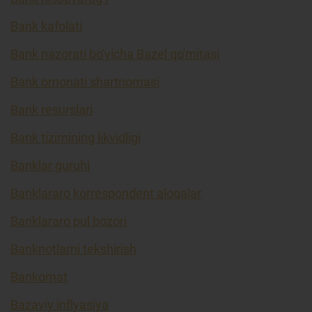
Bank kafolati
Bank nazorati bo'yicha Bazel qo'mitasi
Bank omonati shartnomasi
Bank resurslari
Bank tizimining likvidligi
Banklar guruhi
Banklararo korrespondent aloqalar
Banklararo pul bozori
Banknotlarni tekshirish
Bankomat
Bazaviy inflyasiya