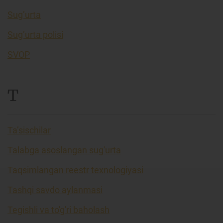
Sug’urta
Sug’urta polisi
SVOP
T
Ta’sischilar
Talabga asoslangan sug'urta
Taqsimlangan reestr texnologiyasi
Tashqi savdo aylanmasi
Tegishli va to'g'ri baholash