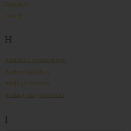
Good faith
Gudvill
H
Hisob ma’lumotlari xizmati
Hisobvaraq-faktura
Hokim yordamchisi
Hosilaviy moliya vositalari
I