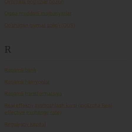
Qimmatli qog’ozlar bozori
Qisqa muddatli majburiyatlar
Qo’shilgan qiymat solig’i (QQS)
R
Raqamli bank
Raqamli hamyonlar
Raqamli transformatsiya
Real effektiv ayirboshlash kursi (inglizcha Real
effective exchange rate)
Regulyativ kapital