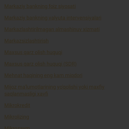
Markaziy bankning foiz siyosati
Markaziy bankning valyuta intervensiyalari
Markazlashtirilmagan almashinuv xizmati
Markazsizlashtirish
Maxsus qarz olish huquqi
Maxsus qarz olish huquqi (SDR)
Mehnat haqining eng kam miqdori
Mijoz ma'lumotlarining yo'qolishi yoki maxfiy
saqlanmasligi xavfi
Mikrokredit
Mikrolizing
Mikrozaym