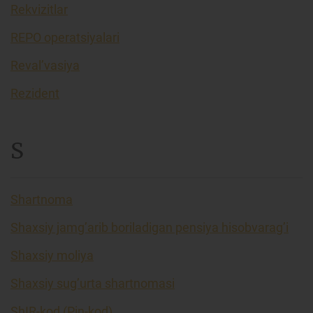
Rekvizitlar
REPO operatsiyalari
Reval’vasiya
Rezident
S
Shartnoma
Shaxsiy jamg’arib boriladigan pensiya hisobvarag’i
Shaxsiy moliya
Shaxsiy sug’urta shartnomasi
ShIR-kod (Pin-kod)