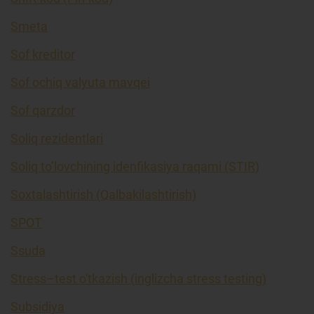
Smeta
Sof kreditor
Sof ochiq valyuta mavqei
Sof qarzdor
Soliq rezidentlari
Soliq to’lovchining idenfikasiya raqami (STIR)
Soxtalashtirish (Qalbakilashtirish)
SPOT
Ssuda
Stress–test o'tkazish (inglizcha stress testing)
Subsidiya