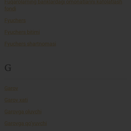
Fuqarolarning banklardagi omonatlarini kafolatlash
fondi
Fyuchers
Fyuchers bitimi
Fyuchers shartnomasi
G
Garov
Garov xati
Garovga oluvchi
Garovga qo’yuvchi