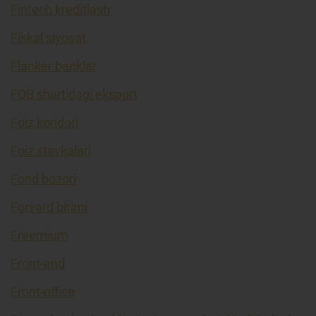
Fintech kreditlash
Fiskal siyosat
Flanker banklar
FOB shartidagi eksport
Foiz koridori
Foiz stavkalari
Fond bozori
Forvard bitimi
Freemium
Front-end
Front-office