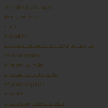
I darajali regulyativ kapital
Ijtimoiy investisiya
Import
Imtiyozli davr
Imzo namunalari va muhr izi qo’yilgan varaqcha
Inersion inflyatsiya
Inflyatsion kutilmalar
Inflyatsion kutilmalar indeksi
Inflyatsion targetlash
Inflyatsiya
Inflyatsiyaning monetar omillari