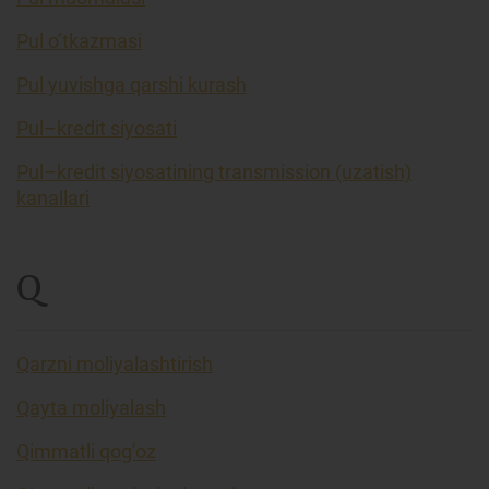
Pul o’tkazmasi
Pul yuvishga qarshi kurash
Pul–kredit siyosati
Pul–kredit siyosatining transmission (uzatish)
kanallari
Q
Qarzni moliyalashtirish
Qayta moliyalash
Qimmatli qog’oz