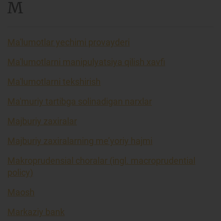
M
Ma'lumotlar yechimi provayderi
Ma'lumotlarni manipulyatsiya qilish xavfi
Ma'lumotlarni tekshirish
Ma'muriy tartibga solinadigan narxlar
Majburiy zaxiralar
Majburiy zaxiralarning me’yoriy hajmi
Makroprudensial choralar (ingl. macroprudential
policy)
Maosh
Markaziy bank