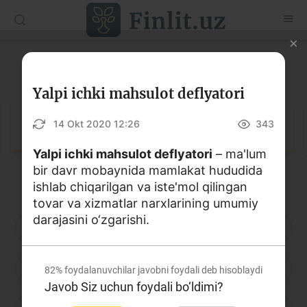
O‘zb
Ўзб
Рус
Lug‘at
Maqolalar
Yalpi ichki mahsulot deflyatori
O‘quv qo‘llanmalar
Lug‘at
14 Okt 2020 12:26
343
Lug‘at
Yalpi ichki mahsulot deflyatori
– ma'lum
bir davr mobaynida mamlakat hududida
Moliyaviy savodxonlik bo‘yicha kitoblar
ishlab chiqarilgan va iste'mol qilingan
Video
tovar va xizmatlar narxlarining umumiy
darajasini o‘zgarishi.
A
B
D
E
F
G
H
Loyihalar
I
J
K
L
M
N
O
Interaktiv xizmatlar
82%
foydalanuvchilar javobni foydali deb hisoblaydi
Javob Siz uchun foydali bo‘ldimi?
Fotogalereya