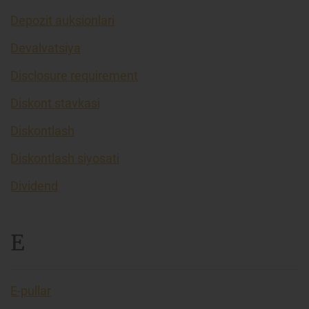
Depozit auksionlari
Devalvatsiya
Disclosure requirement
Diskont stavkasi
Diskontlash
Diskontlash siyosati
Dividend
E
E-pullar