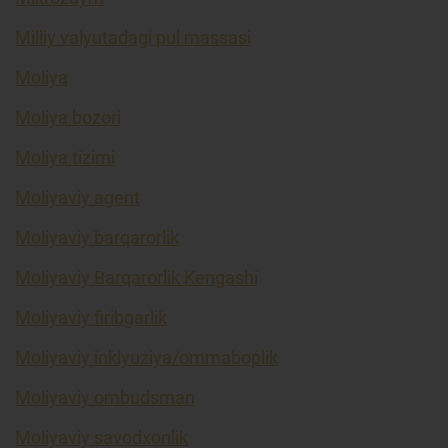
Milliy valyutadagi pul massasi
Moliya
Moliya bozori
Moliya tizimi
Moliyaviy agent
Moliyaviy barqarorlik
Moliyaviy Barqarorlik Kengashi
Moliyaviy firibgarlik
Moliyaviy inklyuziya/ommaboplik
Moliyaviy ombudsman
Moliyaviy savodxonlik