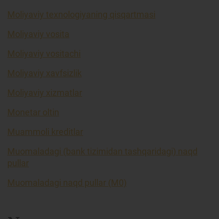
Moliyaviy texnologiyaning qisqartmasi
Moliyaviy vosita
Moliyaviy vositachi
Moliyaviy xavfsizlik
Moliyaviy xizmatlar
Monetar oltin
Muammoli kreditlar
Muomaladagi (bank tizimidan tashqaridagi) naqd
pullar
Muomaladagi naqd pullar (M0)