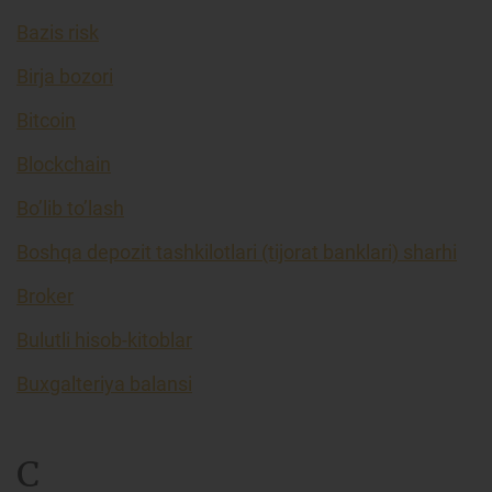
Bazis risk
Birja bozori
Bitcoin
Blockchain
Bo’lib to’lash
Boshqa depozit tashkilotlari (tijorat banklari) sharhi
Broker
Bulutli hisob-kitoblar
Buxgalteriya balansi
C