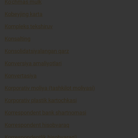
Ko’chmas mulk
Kobeyjing karta
Kompleks tekshiruv
Konsalting
Konsolidatsiyalangan qarz
Konversiya amaliyotlari
Konvertasiya
Korporativ moliya (tashkilot moliyasi)
Korporativ plastik kartochkasi
Korrespondent bank shartnomasi
Korrespondent hisobvaraq
Korrespondentlik hisobvarag'i