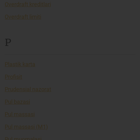
Overdraft kreditlari
Overdraft limiti
P
Plastik karta
Profisit
Prudensial nazorat
Pul bazasi
Pul massasi
Pul massasi (M1)
Pul muomalasi