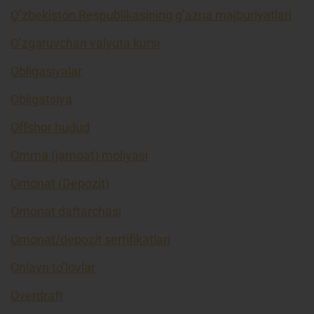
O’zbekiston Respublikasining g’azna majburiyatlari
O’zgaruvchan valyuta kursi
Obligasiyalar
Obligatsiya
Offshor hudud
Omma (jamoat) moliyasi
Omonat (Depozit)
Omonat daftarchasi
Omonat/depozit sertifikatlari
Onlayn to’lovlar
Overdraft