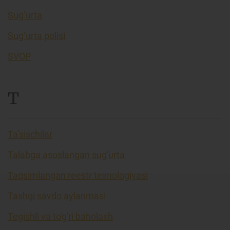
Sug’urta
Sug’urta polisi
SVOP
T
Ta’sischilar
Talabga asoslangan sug'urta
Taqsimlangan reestr texnologiyasi
Tashqi savdo aylanmasi
Tegishli va to'g'ri baholash