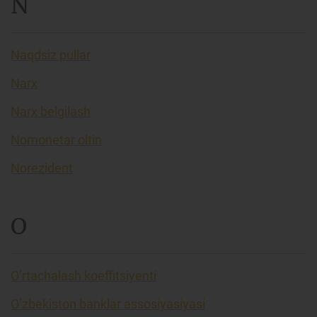
N
Naqdsiz pullar
Narx
Narx belgilash
Nomonetar oltin
Norezident
O
O’rtachalash koeffitsiyenti
O’zbekiston banklar assosiyasiyasi