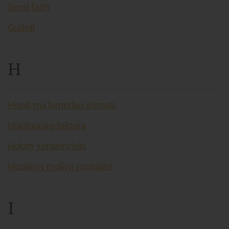
Good faith
Gudvill
H
Hisob ma’lumotlari xizmati
Hisobvaraq-faktura
Hokim yordamchisi
Hosilaviy moliya vositalari
I