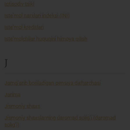
Iqtisodiy tsikl
Iste'mol narxlari indeksi (INI)
Iste’mol kreditlari
Iste’molchilar huquqini himoya qilish
J
Jamg’arib boriladigan pensiya daftarchasi
Jarima
Jismoniy shaxs
Jismoniy shaxslarning daromad solig’i (daromad
solig’i)