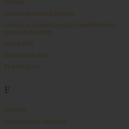
Emissiya
Emissiyaviy qimmatli qog’ozlar
Emissiyaviy qimmatli qog’ozlar chiqarilishlarining
yagona davlat reestri
Empirik tahlil
Erkin iqtisodiy zona
Ex gratia toʻlovi
F
Faktoring
Financial Action Task Force