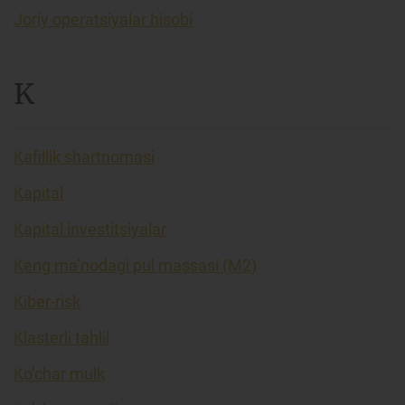
Joriy operatsiyalar hisobi
K
Kafillik shartnomasi
Kapital
Kapital investitsiyalar
Keng ma’nodagi pul massasi (M2)
Kiber-risk
Klasterli tahlil
Ko’char mulk