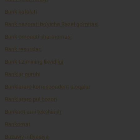
Bank kafolati
Bank nazorati bo'yicha Bazel qo'mitasi
Bank omonati shartnomasi
Bank resurslari
Bank tizimining likvidligi
Banklar guruhi
Banklararo korrespondent aloqalar
Banklararo pul bozori
Banknotlarni tekshirish
Bankomat
Bazaviy inflyasiya