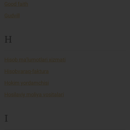
Good faith
Gudvill
H
Hisob ma’lumotlari xizmati
Hisobvaraq-faktura
Hokim yordamchisi
Hosilaviy moliya vositalari
I