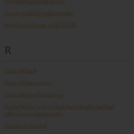
Qimmatli qog’ozlar bozori
Qisqa muddatli majburiyatlar
Qo’shilgan qiymat solig’i (QQS)
R
Raqamli bank
Raqamli hamyonlar
Raqamli transformatsiya
Real effektiv ayirboshlash kursi (inglizcha Real
effective exchange rate)
Regulyativ kapital