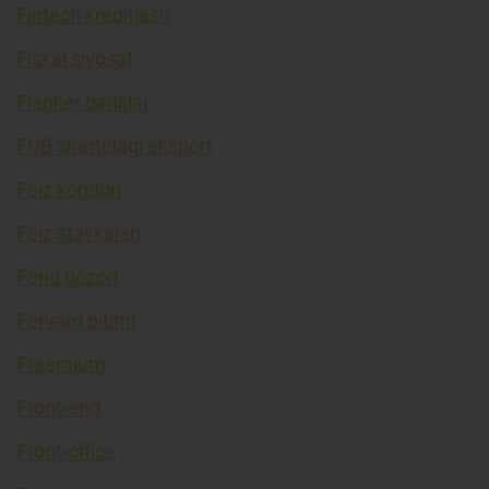
Fintech kreditlash
Fiskal siyosat
Flanker banklar
FOB shartidagi eksport
Foiz koridori
Foiz stavkalari
Fond bozori
Forvard bitimi
Freemium
Front-end
Front-office