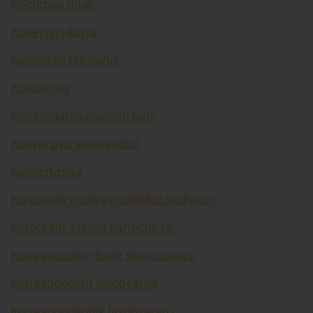
Ko’chmas mulk
Kobeyjing karta
Kompleks tekshiruv
Konsalting
Konsolidatsiyalangan qarz
Konversiya amaliyotlari
Konvertasiya
Korporativ moliya (tashkilot moliyasi)
Korporativ plastik kartochkasi
Korrespondent bank shartnomasi
Korrespondent hisobvaraq
Korrespondentlik hisobvarag'i