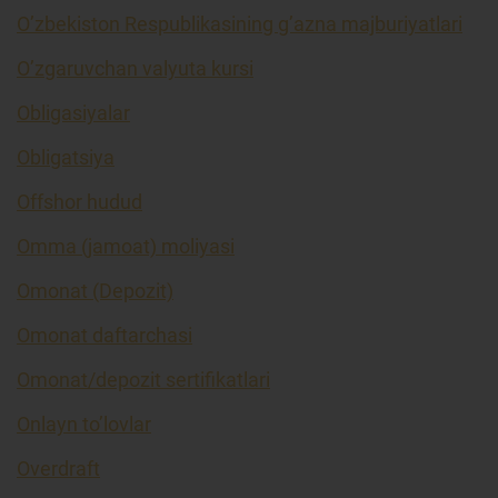
O’zbekiston Respublikasining g’azna majburiyatlari
O’zgaruvchan valyuta kursi
Obligasiyalar
Obligatsiya
Offshor hudud
Omma (jamoat) moliyasi
Omonat (Depozit)
Omonat daftarchasi
Omonat/depozit sertifikatlari
Onlayn to’lovlar
Overdraft