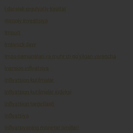
I darajali regulyativ kapital
Ijtimoiy investisiya
Import
Imtiyozli davr
Imzo namunalari va muhr izi qo’yilgan varaqcha
Inersion inflyatsiya
Inflyatsion kutilmalar
Inflyatsion kutilmalar indeksi
Inflyatsion targetlash
Inflyatsiya
Inflyatsiyaning monetar omillari