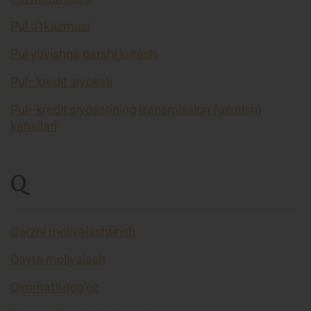
Pul o’tkazmasi
Pul yuvishga qarshi kurash
Pul–kredit siyosati
Pul–kredit siyosatining transmission (uzatish)
kanallari
Q
Qarzni moliyalashtirish
Qayta moliyalash
Qimmatli qog’oz