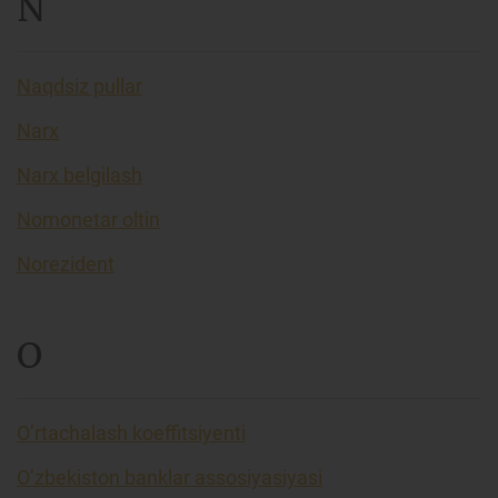
N
Naqdsiz pullar
Narx
Narx belgilash
Nomonetar oltin
Norezident
O
O’rtachalash koeffitsiyenti
O’zbekiston banklar assosiyasiyasi