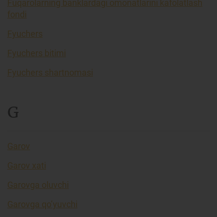
Fuqarolarning banklardagi omonatlarini kafolatlash
fondi
Fyuchers
Fyuchers bitimi
Fyuchers shartnomasi
G
Garov
Garov xati
Garovga oluvchi
Garovga qo’yuvchi