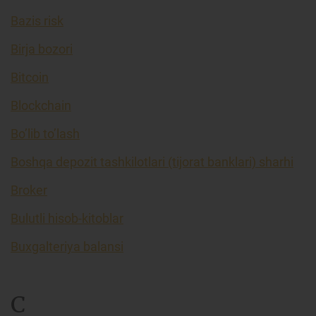
Bazis risk
Birja bozori
Bitcoin
Blockchain
Bo’lib to’lash
Boshqa depozit tashkilotlari (tijorat banklari) sharhi
Broker
Bulutli hisob-kitoblar
Buxgalteriya balansi
C