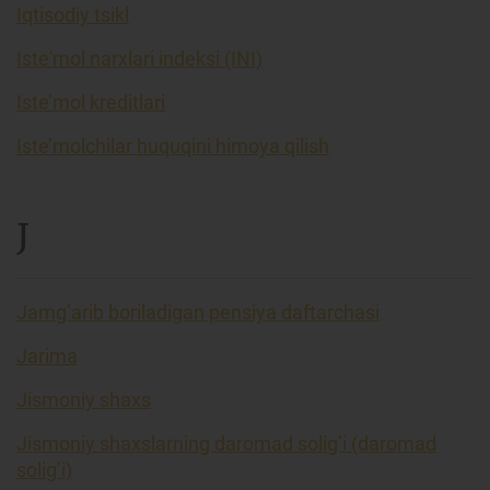
Iqtisodiy tsikl
Iste'mol narxlari indeksi (INI)
Iste’mol kreditlari
Iste’molchilar huquqini himoya qilish
J
Jamg’arib boriladigan pensiya daftarchasi
Jarima
Jismoniy shaxs
Jismoniy shaxslarning daromad solig’i (daromad
solig’i)