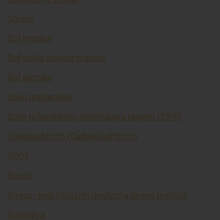
Smeta
Sof kreditor
Sof ochiq valyuta mavqei
Sof qarzdor
Soliq rezidentlari
Soliq to’lovchining idenfikasiya raqami (STIR)
Soxtalashtirish (Qalbakilashtirish)
SPOT
Ssuda
Stress–test o'tkazish (inglizcha stress testing)
Subsidiya