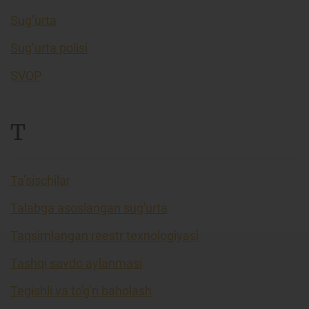
Sug’urta
Sug’urta polisi
SVOP
T
Ta’sischilar
Talabga asoslangan sug'urta
Taqsimlangan reestr texnologiyasi
Tashqi savdo aylanmasi
Tegishli va to'g'ri baholash