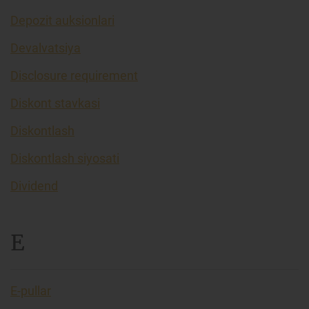
Depozit auksionlari
Devalvatsiya
Disclosure requirement
Diskont stavkasi
Diskontlash
Diskontlash siyosati
Dividend
E
E-pullar