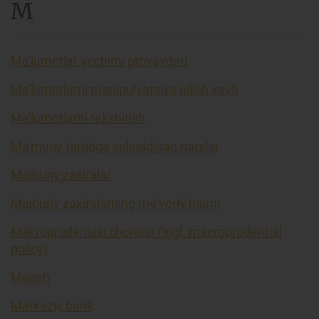
M
Ma'lumotlar yechimi provayderi
Ma'lumotlarni manipulyatsiya qilish xavfi
Ma'lumotlarni tekshirish
Ma'muriy tartibga solinadigan narxlar
Majburiy zaxiralar
Majburiy zaxiralarning me’yoriy hajmi
Makroprudensial choralar (ingl. macroprudential
policy)
Maosh
Markaziy bank