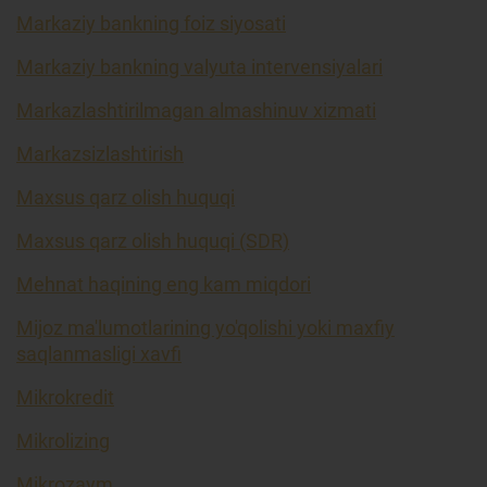
Markaziy bankning foiz siyosati
Markaziy bankning valyuta intervensiyalari
Markazlashtirilmagan almashinuv xizmati
Markazsizlashtirish
Maxsus qarz olish huquqi
Maxsus qarz olish huquqi (SDR)
Mehnat haqining eng kam miqdori
Mijoz ma'lumotlarining yo'qolishi yoki maxfiy
saqlanmasligi xavfi
Mikrokredit
Mikrolizing
Mikrozaym