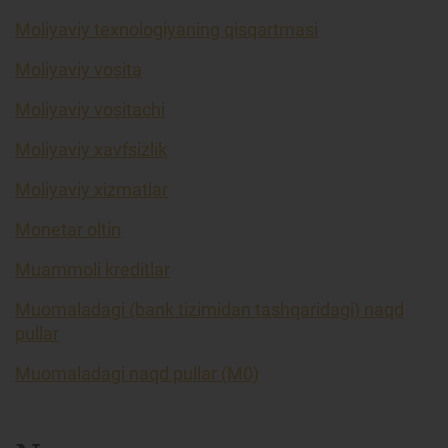
Moliyaviy texnologiyaning qisqartmasi
Moliyaviy vosita
Moliyaviy vositachi
Moliyaviy xavfsizlik
Moliyaviy xizmatlar
Monetar oltin
Muammoli kreditlar
Muomaladagi (bank tizimidan tashqaridagi) naqd
pullar
Muomaladagi naqd pullar (M0)