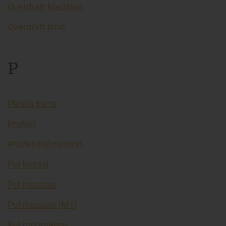
Overdraft kreditlari
Overdraft limiti
P
Plastik karta
Profisit
Prudensial nazorat
Pul bazasi
Pul massasi
Pul massasi (M1)
Pul muomalasi