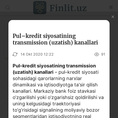
O‘zb
Ўзб
Рус
Lug‘at
Maqolalar
Pul–kredit siyosatining
transmission (uzatish) kanallari
O‘quv qo‘llanmalar
Lug‘at
14 Okt 2020 12:22
91
Lug‘at
Pul–kredit siyosatining transmission
Moliyaviy savodxonlik bo‘yicha kitoblar
(uzatish) kanallari
– pul–kredit siyosati
Video
sohasidagi qarorlarning narxlar
dinamikasi va iqtisodiyotga ta'sir qilish
A
B
D
E
F
G
H
kanallari. Markaziy bank foiz stavkasi
Loyihalar
o‘zgarilishi yoki o‘zgarishsiz qoldirilishi va
I
J
K
L
M
N
O
uning kelgusidagi traektoriyasi
Interaktiv xizmatlar
to‘g‘risidagi signalining moliyaviy bozor
Fotogalereya
segmentlaridan iqtisodiyotning real