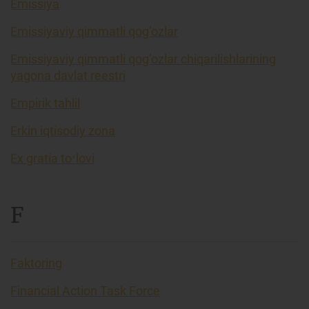
Emissiya
Emissiyaviy qimmatli qog’ozlar
Emissiyaviy qimmatli qog’ozlar chiqarilishlarining
yagona davlat reestri
Empirik tahlil
Erkin iqtisodiy zona
Ex gratia toʻlovi
F
Faktoring
Financial Action Task Force