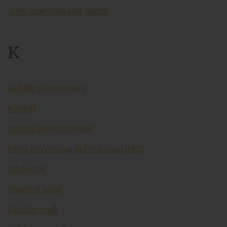
Joriy operatsiyalar hisobi
K
Kafillik shartnomasi
Kapital
Kapital investitsiyalar
Keng ma’nodagi pul massasi (M2)
Kiber-risk
Klasterli tahlil
Ko’char mulk