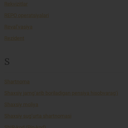
Rekvizitlar
REPO operatsiyalari
Reval’vasiya
Rezident
S
Shartnoma
Shaxsiy jamg’arib boriladigan pensiya hisobvarag’i
Shaxsiy moliya
Shaxsiy sug’urta shartnomasi
ShIR-kod (Pin-kod)