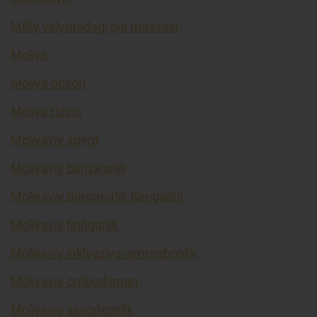
Milliy valyutadagi pul massasi
Moliya
Moliya bozori
Moliya tizimi
Moliyaviy agent
Moliyaviy barqarorlik
Moliyaviy Barqarorlik Kengashi
Moliyaviy firibgarlik
Moliyaviy inklyuziya/ommaboplik
Moliyaviy ombudsman
Moliyaviy savodxonlik