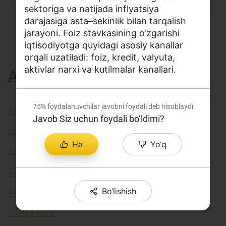
P
Q
R
S
C
T
U
sektoriga va natijada inflyatsiya
Loyiha haqida
darajasiga asta–sekinlik bilan tarqalish
V
X
Y
Z
...
Kengaytirilgan qidiruv
jarayoni. Foiz stavkasining o‘zgarishi
iqtisodiyotga quyidagi asosiy kanallar
Sayt xaritasi
orqali uzatiladi: foiz, kredit, valyuta,
aktivlar narxi va kutilmalar kanallari.
A
75%
foydalanuvchilar javobni foydali deb hisoblaydi
Aholi daromadlari
Javob Siz uchun foydali bo‘ldimi?
Airdrop
Ha
Yo‘q
Akkreditiv
Akseleratorlar
Bo‘lishish
Aksiya
Aksiya kursi