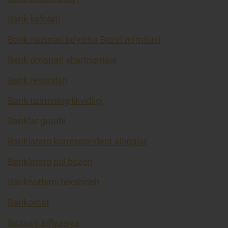
Bank kafolati
Bank nazorati bo'yicha Bazel qo'mitasi
Bank omonati shartnomasi
Bank resurslari
Bank tizimining likvidligi
Banklar guruhi
Banklararo korrespondent aloqalar
Banklararo pul bozori
Banknotlarni tekshirish
Bankomat
Bazaviy inflyasiya