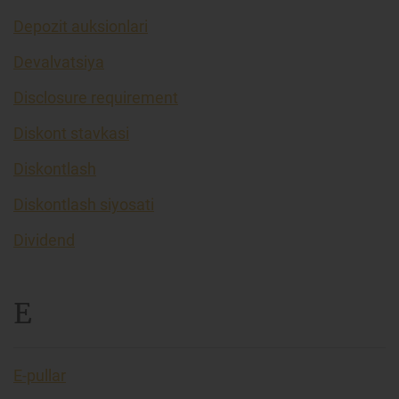
Depozit auksionlari
Devalvatsiya
Disclosure requirement
Diskont stavkasi
Diskontlash
Diskontlash siyosati
Dividend
E
E-pullar