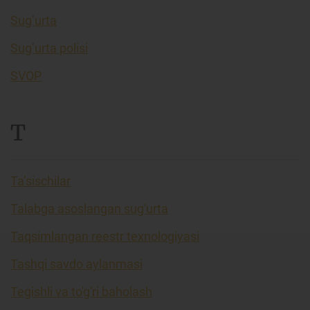
Sug’urta
Sug’urta polisi
SVOP
T
Ta’sischilar
Talabga asoslangan sug'urta
Taqsimlangan reestr texnologiyasi
Tashqi savdo aylanmasi
Tegishli va to'g'ri baholash