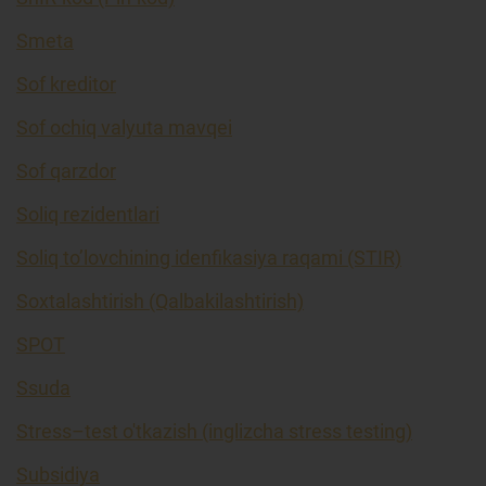
Smeta
Sof kreditor
Sof ochiq valyuta mavqei
Sof qarzdor
Soliq rezidentlari
Soliq to’lovchining idenfikasiya raqami (STIR)
Soxtalashtirish (Qalbakilashtirish)
SPOT
Ssuda
Stress–test o'tkazish (inglizcha stress testing)
Subsidiya