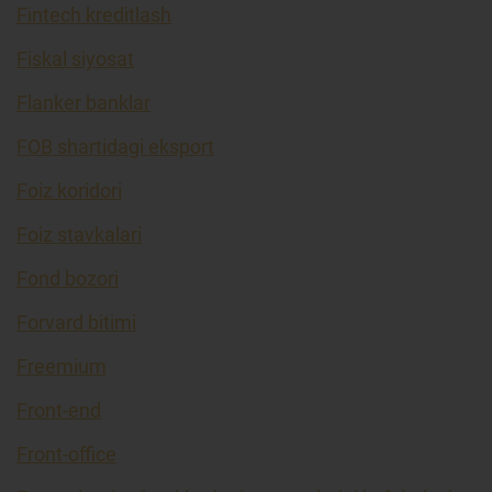
Fintech kreditlash
Fiskal siyosat
Flanker banklar
FOB shartidagi eksport
Foiz koridori
Foiz stavkalari
Fond bozori
Forvard bitimi
Freemium
Front-end
Front-office