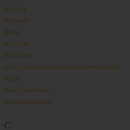
Bazis risk
Birja bozori
Bitcoin
Blockchain
Bo’lib to’lash
Boshqa depozit tashkilotlari (tijorat banklari) sharhi
Broker
Bulutli hisob-kitoblar
Buxgalteriya balansi
C