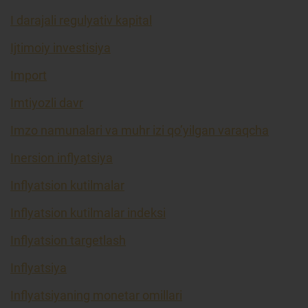
I darajali regulyativ kapital
Ijtimoiy investisiya
Import
Imtiyozli davr
Imzo namunalari va muhr izi qo’yilgan varaqcha
Inersion inflyatsiya
Inflyatsion kutilmalar
Inflyatsion kutilmalar indeksi
Inflyatsion targetlash
Inflyatsiya
Inflyatsiyaning monetar omillari