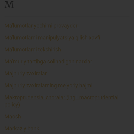
M
Ma'lumotlar yechimi provayderi
Ma'lumotlarni manipulyatsiya qilish xavfi
Ma'lumotlarni tekshirish
Ma'muriy tartibga solinadigan narxlar
Majburiy zaxiralar
Majburiy zaxiralarning me’yoriy hajmi
Makroprudensial choralar (ingl. macroprudential
policy)
Maosh
Markaziy bank