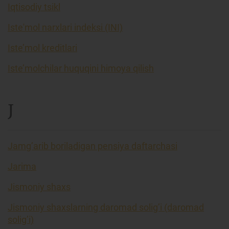
Iqtisodiy tsikl
Iste'mol narxlari indeksi (INI)
Iste’mol kreditlari
Iste’molchilar huquqini himoya qilish
J
Jamg’arib boriladigan pensiya daftarchasi
Jarima
Jismoniy shaxs
Jismoniy shaxslarning daromad solig’i (daromad
solig’i)