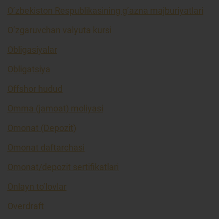
O’zbekiston Respublikasining g’azna majburiyatlari
O’zgaruvchan valyuta kursi
Obligasiyalar
Obligatsiya
Offshor hudud
Omma (jamoat) moliyasi
Omonat (Depozit)
Omonat daftarchasi
Omonat/depozit sertifikatlari
Onlayn to’lovlar
Overdraft