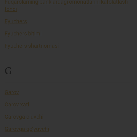
Fuqarolarning banklardagi omonatlarini kafolatlash
fondi
Fyuchers
Fyuchers bitimi
Fyuchers shartnomasi
G
Garov
Garov xati
Garovga oluvchi
Garovga qo’yuvchi