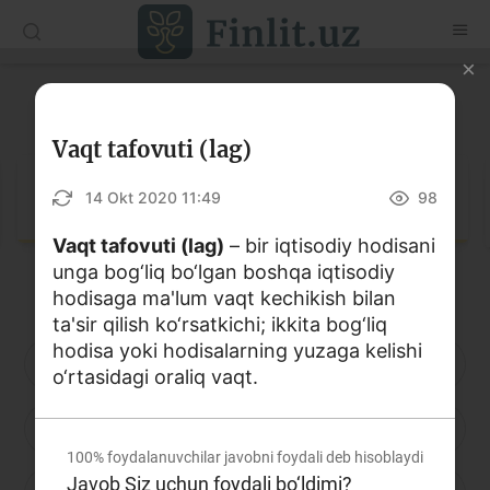
O‘zb
Ўзб
Рус
Lug‘at
Maqolalar
Vaqt tafovuti (lag)
O‘quv qo‘llanmalar
Lug‘at
14 Okt 2020 11:49
98
Lug‘at
Vaqt tafovuti (lag)
– bir iqtisodiy hodisani
unga bog‘liq bo‘lgan boshqa iqtisodiy
Moliyaviy savodxonlik bo‘yicha kitoblar
hodisaga ma'lum vaqt kechikish bilan
Video
ta'sir qilish ko‘rsatkichi; ikkita bog‘liq
hodisa yoki hodisalarning yuzaga kelishi
A
B
D
E
F
G
H
o‘rtasidagi oraliq vaqt.
Loyihalar
I
J
K
L
M
N
O
Interaktiv xizmatlar
100%
foydalanuvchilar javobni foydali deb hisoblaydi
Fotogalereya
Javob Siz uchun foydali bo‘ldimi?