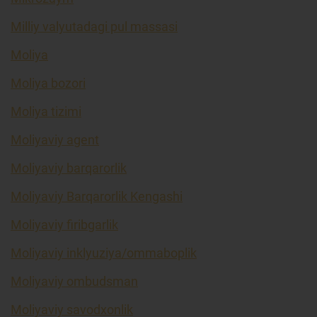
Milliy valyutadagi pul massasi
Moliya
Moliya bozori
Moliya tizimi
Moliyaviy agent
Moliyaviy barqarorlik
Moliyaviy Barqarorlik Kengashi
Moliyaviy firibgarlik
Moliyaviy inklyuziya/ommaboplik
Moliyaviy ombudsman
Moliyaviy savodxonlik