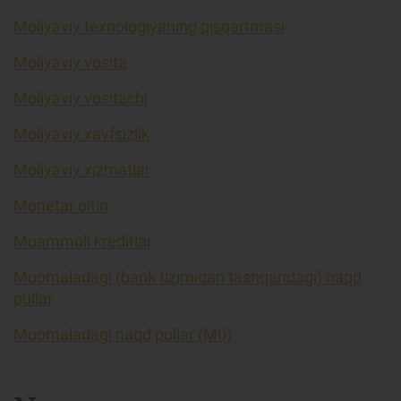
Moliyaviy texnologiyaning qisqartmasi
Moliyaviy vosita
Moliyaviy vositachi
Moliyaviy xavfsizlik
Moliyaviy xizmatlar
Monetar oltin
Muammoli kreditlar
Muomaladagi (bank tizimidan tashqaridagi) naqd
pullar
Muomaladagi naqd pullar (M0)