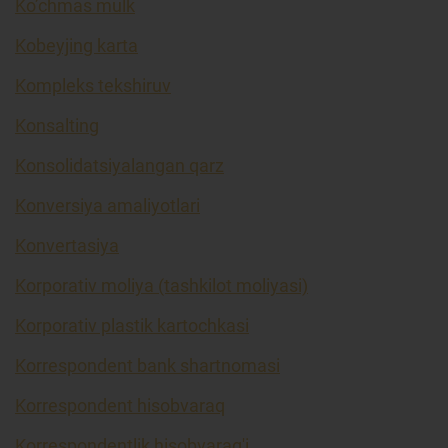
Ko’chmas mulk
Kobeyjing karta
Kompleks tekshiruv
Konsalting
Konsolidatsiyalangan qarz
Konversiya amaliyotlari
Konvertasiya
Korporativ moliya (tashkilot moliyasi)
Korporativ plastik kartochkasi
Korrespondent bank shartnomasi
Korrespondent hisobvaraq
Korrespondentlik hisobvarag'i