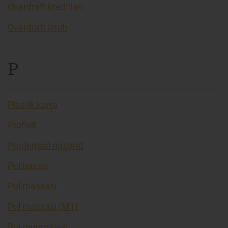
Overdraft kreditlari
Overdraft limiti
P
Plastik karta
Profisit
Prudensial nazorat
Pul bazasi
Pul massasi
Pul massasi (M1)
Pul muomalasi