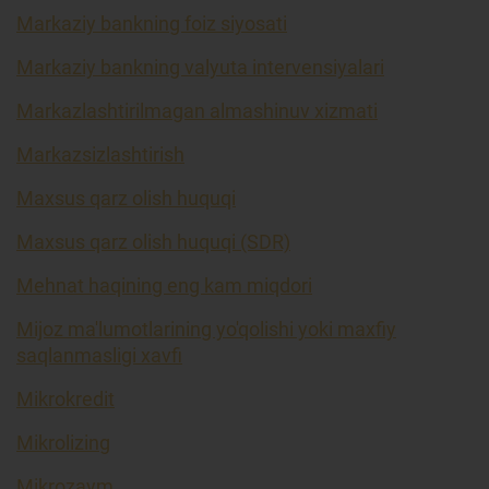
Markaziy bankning foiz siyosati
Markaziy bankning valyuta intervensiyalari
Markazlashtirilmagan almashinuv xizmati
Markazsizlashtirish
Maxsus qarz olish huquqi
Maxsus qarz olish huquqi (SDR)
Mehnat haqining eng kam miqdori
Mijoz ma'lumotlarining yo'qolishi yoki maxfiy
saqlanmasligi xavfi
Mikrokredit
Mikrolizing
Mikrozaym