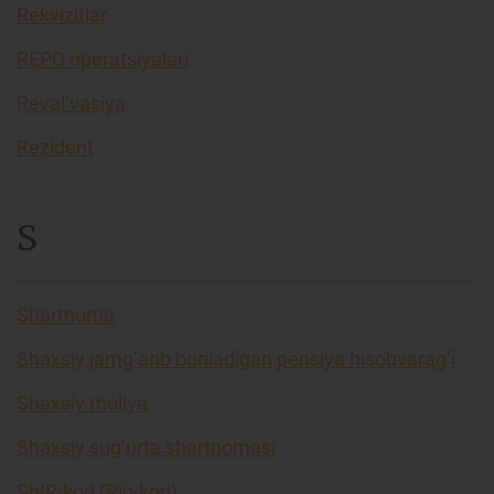
Rekvizitlar
REPO operatsiyalari
Reval’vasiya
Rezident
S
Shartnoma
Shaxsiy jamg’arib boriladigan pensiya hisobvarag’i
Shaxsiy moliya
Shaxsiy sug’urta shartnomasi
ShIR-kod (Pin-kod)