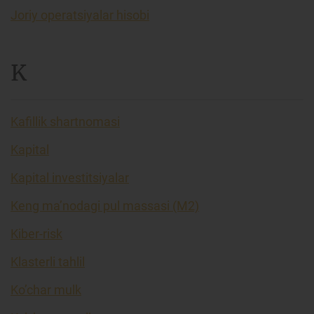
Joriy operatsiyalar hisobi
K
Kafillik shartnomasi
Kapital
Kapital investitsiyalar
Keng ma’nodagi pul massasi (M2)
Kiber-risk
Klasterli tahlil
Ko’char mulk