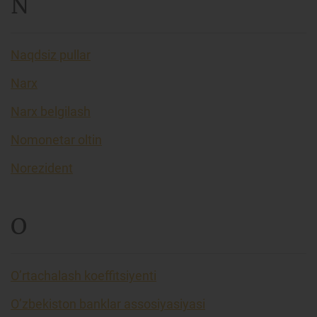
N
Naqdsiz pullar
Narx
Narx belgilash
Nomonetar oltin
Norezident
O
O’rtachalash koeffitsiyenti
O’zbekiston banklar assosiyasiyasi