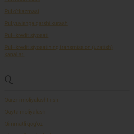
Pul o’tkazmasi
Pul yuvishga qarshi kurash
Pul–kredit siyosati
Pul–kredit siyosatining transmission (uzatish)
kanallari
Q
Qarzni moliyalashtirish
Qayta moliyalash
Qimmatli qog’oz