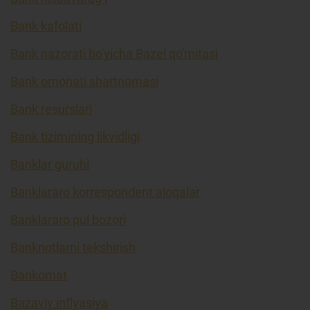
Bank kafolati
Bank nazorati bo'yicha Bazel qo'mitasi
Bank omonati shartnomasi
Bank resurslari
Bank tizimining likvidligi
Banklar guruhi
Banklararo korrespondent aloqalar
Banklararo pul bozori
Banknotlarni tekshirish
Bankomat
Bazaviy inflyasiya