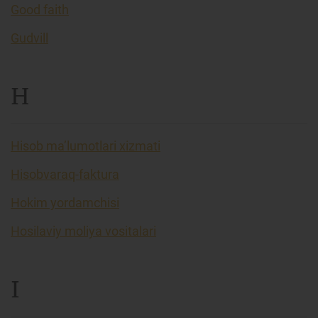
Good faith
Gudvill
H
Hisob ma’lumotlari xizmati
Hisobvaraq-faktura
Hokim yordamchisi
Hosilaviy moliya vositalari
I