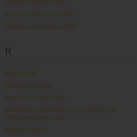
Qimmatli qog’ozlar bozori
Qisqa muddatli majburiyatlar
Qo’shilgan qiymat solig’i (QQS)
R
Raqamli bank
Raqamli hamyonlar
Raqamli transformatsiya
Real effektiv ayirboshlash kursi (inglizcha Real
effective exchange rate)
Regulyativ kapital