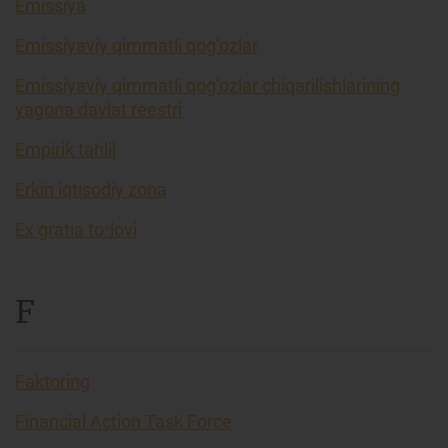
Emissiya
Emissiyaviy qimmatli qog’ozlar
Emissiyaviy qimmatli qog’ozlar chiqarilishlarining
yagona davlat reestri
Empirik tahlil
Erkin iqtisodiy zona
Ex gratia toʻlovi
F
Faktoring
Financial Action Task Force