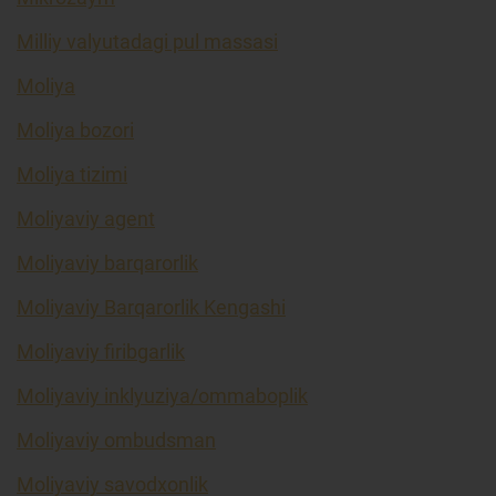
Milliy valyutadagi pul massasi
Moliya
Moliya bozori
Moliya tizimi
Moliyaviy agent
Moliyaviy barqarorlik
Moliyaviy Barqarorlik Kengashi
Moliyaviy firibgarlik
Moliyaviy inklyuziya/ommaboplik
Moliyaviy ombudsman
Moliyaviy savodxonlik