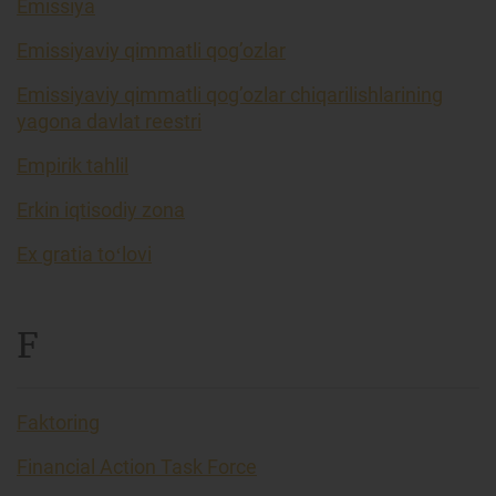
Emissiya
Emissiyaviy qimmatli qog’ozlar
Emissiyaviy qimmatli qog’ozlar chiqarilishlarining
yagona davlat reestri
Empirik tahlil
Erkin iqtisodiy zona
Ex gratia toʻlovi
F
Faktoring
Financial Action Task Force