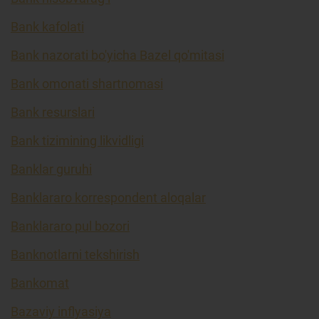
Bank kafolati
Bank nazorati bo'yicha Bazel qo'mitasi
Bank omonati shartnomasi
Bank resurslari
Bank tizimining likvidligi
Banklar guruhi
Banklararo korrespondent aloqalar
Banklararo pul bozori
Banknotlarni tekshirish
Bankomat
Bazaviy inflyasiya