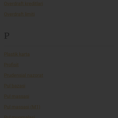
Overdraft kreditlari
Overdraft limiti
P
Plastik karta
Profisit
Prudensial nazorat
Pul bazasi
Pul massasi
Pul massasi (M1)
Pul muomalasi