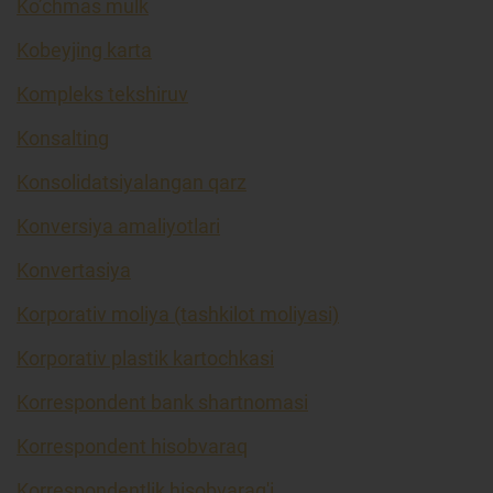
Ko’chmas mulk
Kobeyjing karta
Kompleks tekshiruv
Konsalting
Konsolidatsiyalangan qarz
Konversiya amaliyotlari
Konvertasiya
Korporativ moliya (tashkilot moliyasi)
Korporativ plastik kartochkasi
Korrespondent bank shartnomasi
Korrespondent hisobvaraq
Korrespondentlik hisobvarag'i