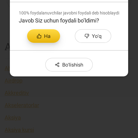
P
Q
R
S
C
T
U
Loyiha haqida
100%
foydalanuvchilar javobni foydali deb hisoblaydi
V
X
Y
Z
...
Kengaytirilgan qidiruv
Javob Siz uchun foydali bo‘ldimi?
Sayt xaritasi
Ha
Yo‘q
A
Bo‘lishish
Aholi daromadlari
Airdrop
Akkreditiv
Akseleratorlar
Aksiya
Aksiya kursi