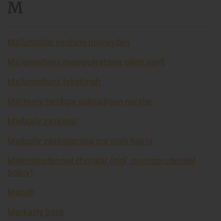
M
Ma'lumotlar yechimi provayderi
Ma'lumotlarni manipulyatsiya qilish xavfi
Ma'lumotlarni tekshirish
Ma'muriy tartibga solinadigan narxlar
Majburiy zaxiralar
Majburiy zaxiralarning me’yoriy hajmi
Makroprudensial choralar (ingl. macroprudential
policy)
Maosh
Markaziy bank