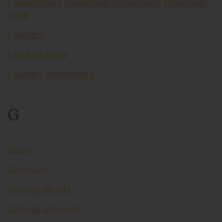
Fuqarolarning banklardagi omonatlarini kafolatlash
fondi
Fyuchers
Fyuchers bitimi
Fyuchers shartnomasi
G
Garov
Garov xati
Garovga oluvchi
Garovga qo’yuvchi