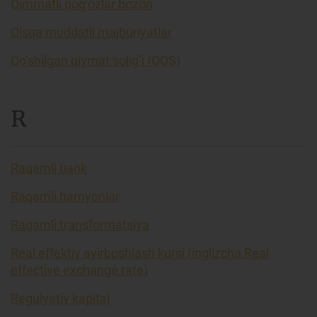
Qimmatli qog’ozlar bozori
Qisqa muddatli majburiyatlar
Qo’shilgan qiymat solig’i (QQS)
R
Raqamli bank
Raqamli hamyonlar
Raqamli transformatsiya
Real effektiv ayirboshlash kursi (inglizcha Real
effective exchange rate)
Regulyativ kapital