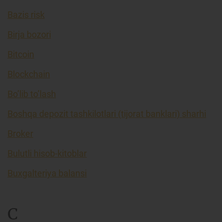
Bazis risk
Birja bozori
Bitcoin
Blockchain
Bo’lib to’lash
Boshqa depozit tashkilotlari (tijorat banklari) sharhi
Broker
Bulutli hisob-kitoblar
Buxgalteriya balansi
C