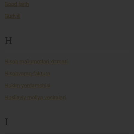
Good faith
Gudvill
H
Hisob ma’lumotlari xizmati
Hisobvaraq-faktura
Hokim yordamchisi
Hosilaviy moliya vositalari
I