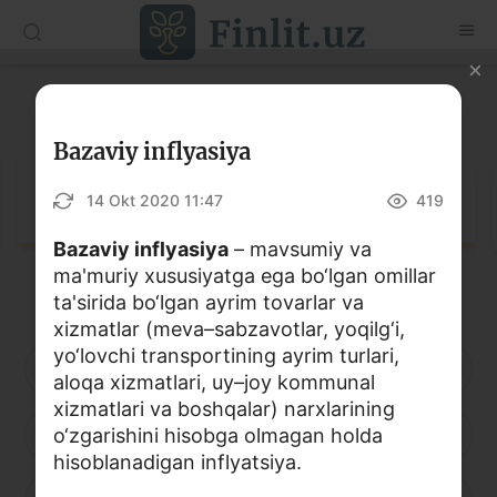
O‘zb
Ўзб
Рус
Lug‘at
Maqolalar
Bazaviy inflyasiya
O‘quv qo‘llanmalar
Lug‘at
14 Okt 2020 11:47
419
Lug‘at
Bazaviy inflyasiya
– mavsumiy va
ma'muriy xususiyatga ega bo‘lgan omillar
Moliyaviy savodxonlik bo‘yicha kitoblar
ta'sirida bo‘lgan ayrim tovarlar va
Video
xizmatlar (meva–sabzavotlar, yoqilg‘i,
yo‘lovchi transportining ayrim turlari,
A
B
D
E
F
G
H
aloqa xizmatlari, uy–joy kommunal
Loyihalar
xizmatlari va boshqalar) narxlarining
I
o‘zgarishini hisobga olmagan holda
J
K
L
M
N
O
Interaktiv xizmatlar
hisoblanadigan inflyatsiya.
Fotogalereya