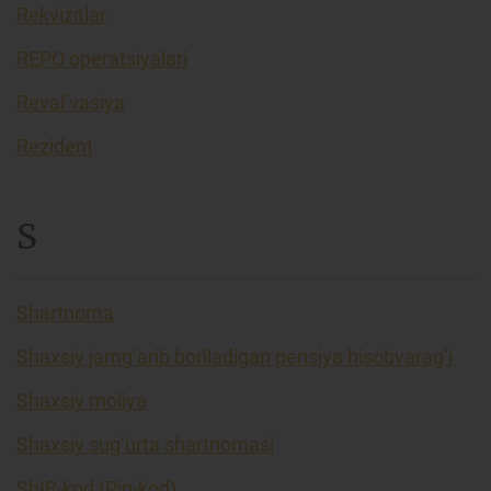
Rekvizitlar
REPO operatsiyalari
Reval’vasiya
Rezident
S
Shartnoma
Shaxsiy jamg’arib boriladigan pensiya hisobvarag’i
Shaxsiy moliya
Shaxsiy sug’urta shartnomasi
ShIR-kod (Pin-kod)