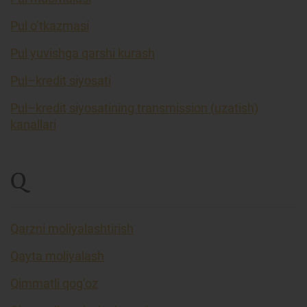
Pul o’tkazmasi
Pul yuvishga qarshi kurash
Pul–kredit siyosati
Pul–kredit siyosatining transmission (uzatish)
kanallari
Q
Qarzni moliyalashtirish
Qayta moliyalash
Qimmatli qog’oz