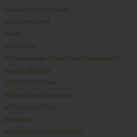
I darajali regulyativ kapital
Ijtimoiy investisiya
Import
Imtiyozli davr
Imzo namunalari va muhr izi qo’yilgan varaqcha
Inersion inflyatsiya
Inflyatsion kutilmalar
Inflyatsion kutilmalar indeksi
Inflyatsion targetlash
Inflyatsiya
Inflyatsiyaning monetar omillari