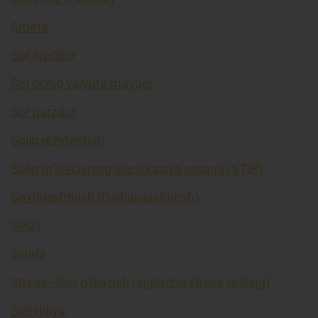
Smeta
Sof kreditor
Sof ochiq valyuta mavqei
Sof qarzdor
Soliq rezidentlari
Soliq to’lovchining idenfikasiya raqami (STIR)
Soxtalashtirish (Qalbakilashtirish)
SPOT
Ssuda
Stress–test o'tkazish (inglizcha stress testing)
Subsidiya