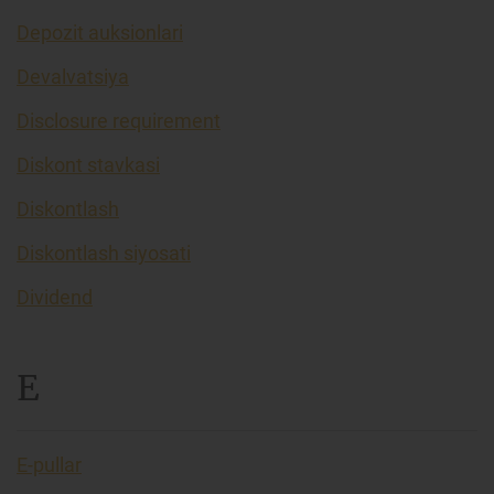
Depozit auksionlari
Devalvatsiya
Disclosure requirement
Diskont stavkasi
Diskontlash
Diskontlash siyosati
Dividend
E
E-pullar