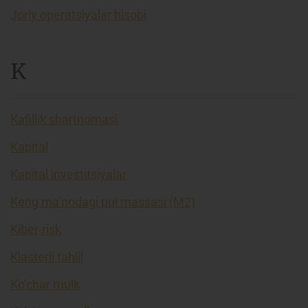
Joriy operatsiyalar hisobi
K
Kafillik shartnomasi
Kapital
Kapital investitsiyalar
Keng ma’nodagi pul massasi (M2)
Kiber-risk
Klasterli tahlil
Ko’char mulk