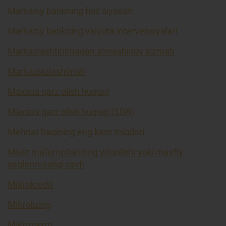
Markaziy bankning foiz siyosati
Markaziy bankning valyuta intervensiyalari
Markazlashtirilmagan almashinuv xizmati
Markazsizlashtirish
Maxsus qarz olish huquqi
Maxsus qarz olish huquqi (SDR)
Mehnat haqining eng kam miqdori
Mijoz ma'lumotlarining yo'qolishi yoki maxfiy
saqlanmasligi xavfi
Mikrokredit
Mikrolizing
Mikrozaym