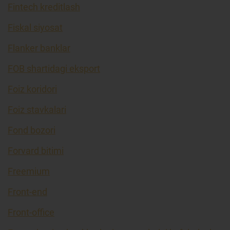
Fintech kreditlash
Fiskal siyosat
Flanker banklar
FOB shartidagi eksport
Foiz koridori
Foiz stavkalari
Fond bozori
Forvard bitimi
Freemium
Front-end
Front-office