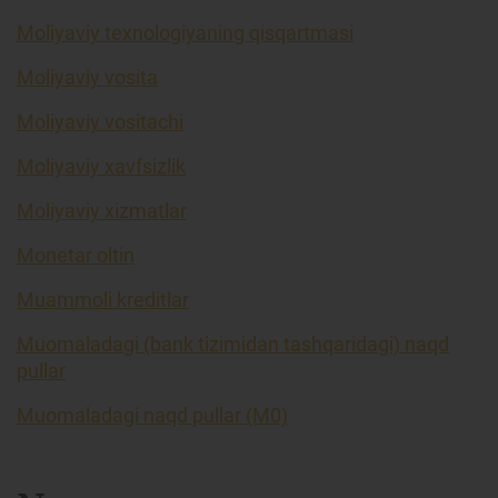
Moliyaviy texnologiyaning qisqartmasi
Moliyaviy vosita
Moliyaviy vositachi
Moliyaviy xavfsizlik
Moliyaviy xizmatlar
Monetar oltin
Muammoli kreditlar
Muomaladagi (bank tizimidan tashqaridagi) naqd
pullar
Muomaladagi naqd pullar (M0)