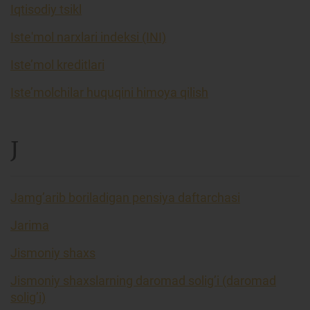
Iqtisodiy tsikl
Iste'mol narxlari indeksi (INI)
Iste’mol kreditlari
Iste’molchilar huquqini himoya qilish
J
Jamg’arib boriladigan pensiya daftarchasi
Jarima
Jismoniy shaxs
Jismoniy shaxslarning daromad solig’i (daromad
solig’i)