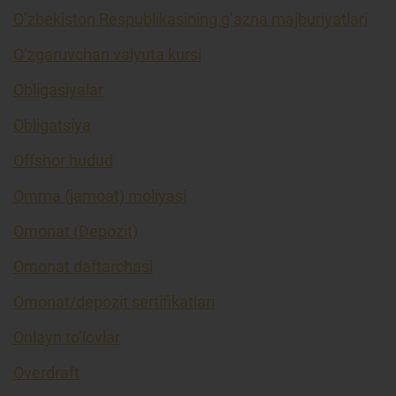
O’zbekiston Respublikasining g’azna majburiyatlari
O’zgaruvchan valyuta kursi
Obligasiyalar
Obligatsiya
Offshor hudud
Omma (jamoat) moliyasi
Omonat (Depozit)
Omonat daftarchasi
Omonat/depozit sertifikatlari
Onlayn to’lovlar
Overdraft