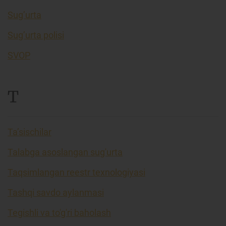
Sug’urta
Sug’urta polisi
SVOP
T
Ta’sischilar
Talabga asoslangan sug'urta
Taqsimlangan reestr texnologiyasi
Tashqi savdo aylanmasi
Tegishli va to'g'ri baholash