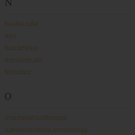
N
Naqdsiz pullar
Narx
Narx belgilash
Nomonetar oltin
Norezident
O
O’rtachalash koeffitsiyenti
O’zbekiston banklar assosiyasiyasi