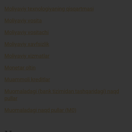
Moliyaviy texnologiyaning qisqartmasi
Moliyaviy vosita
Moliyaviy vositachi
Moliyaviy xavfsizlik
Moliyaviy xizmatlar
Monetar oltin
Muammoli kreditlar
Muomaladagi (bank tizimidan tashqaridagi) naqd
pullar
Muomaladagi naqd pullar (M0)