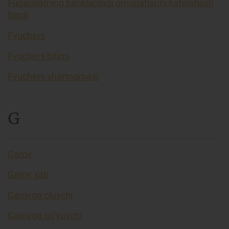
Fuqarolarning banklardagi omonatlarini kafolatlash
fondi
Fyuchers
Fyuchers bitimi
Fyuchers shartnomasi
G
Garov
Garov xati
Garovga oluvchi
Garovga qo’yuvchi