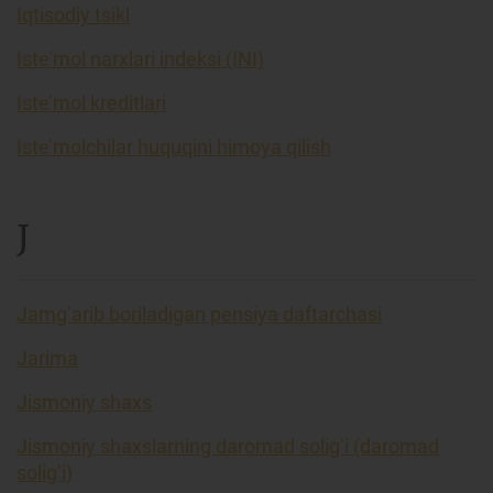
Iqtisodiy tsikl
Iste'mol narxlari indeksi (INI)
Iste’mol kreditlari
Iste’molchilar huquqini himoya qilish
J
Jamg’arib boriladigan pensiya daftarchasi
Jarima
Jismoniy shaxs
Jismoniy shaxslarning daromad solig’i (daromad
solig’i)