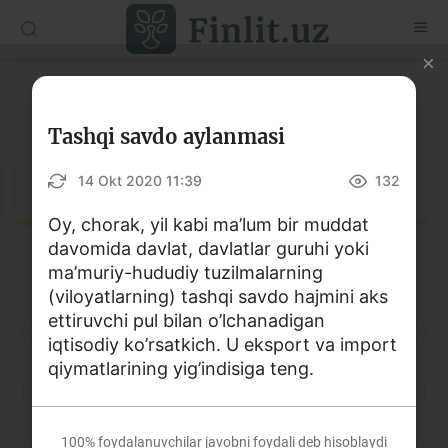
O‘zb
Ўзб
Рус
Lug‘at
Maqolalar
Tashqi savdo aylanmasi
O‘quv qo‘llanmalar
Lug‘at
14 Okt 2020 11:39
132
Lug‘at
Oy, chorak, yil kabi ma’lum bir muddat
davomida davlat, davlatlar guruhi yoki
Moliyaviy savodxonlik bo‘yicha kitoblar
ma’muriy-hududiy tuzilmalarning
Video
(viloyatlarning) tashqi savdo hajmini aks
ettiruvchi pul bilan o’lchanadigan
A
B
D
E
F
G
H
iqtisodiy ko’rsatkich. U eksport va import
Loyihalar
qiymatlarining yig’indisiga teng.
I
J
K
L
M
N
O
Interaktiv xizmatlar
Fotogalereya
100%
foydalanuvchilar javobni foydali deb hisoblaydi