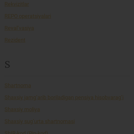
Rekvizitlar
REPO operatsiyalari
Reval’vasiya
Rezident
S
Shartnoma
Shaxsiy jamg’arib boriladigan pensiya hisobvarag’i
Shaxsiy moliya
Shaxsiy sug’urta shartnomasi
ShIR-kod (Pin-kod)