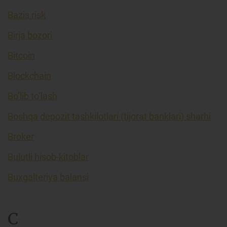
Bazis risk
Birja bozori
Bitcoin
Blockchain
Bo’lib to’lash
Boshqa depozit tashkilotlari (tijorat banklari) sharhi
Broker
Bulutli hisob-kitoblar
Buxgalteriya balansi
C