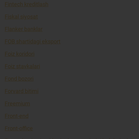
Fintech kreditlash
Fiskal siyosat
Flanker banklar
FOB shartidagi eksport
Foiz koridori
Foiz stavkalari
Fond bozori
Forvard bitimi
Freemium
Front-end
Front-office