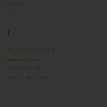
Good faith
Gudvill
H
Hisob ma’lumotlari xizmati
Hisobvaraq-faktura
Hokim yordamchisi
Hosilaviy moliya vositalari
I