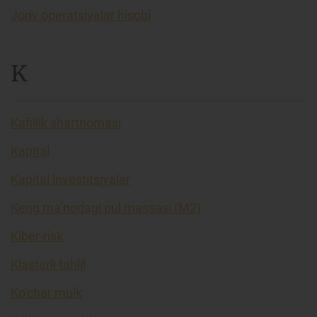
Joriy operatsiyalar hisobi
K
Kafillik shartnomasi
Kapital
Kapital investitsiyalar
Keng ma’nodagi pul massasi (M2)
Kiber-risk
Klasterli tahlil
Ko’char mulk