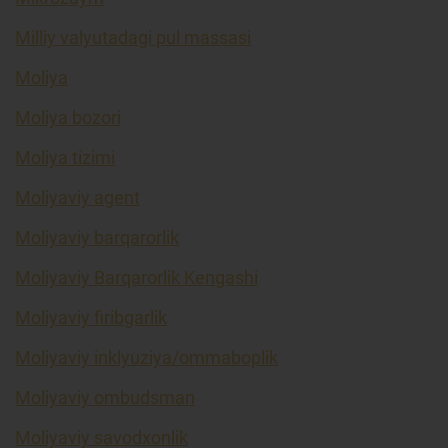
Milliy valyutadagi pul massasi
Moliya
Moliya bozori
Moliya tizimi
Moliyaviy agent
Moliyaviy barqarorlik
Moliyaviy Barqarorlik Kengashi
Moliyaviy firibgarlik
Moliyaviy inklyuziya/ommaboplik
Moliyaviy ombudsman
Moliyaviy savodxonlik