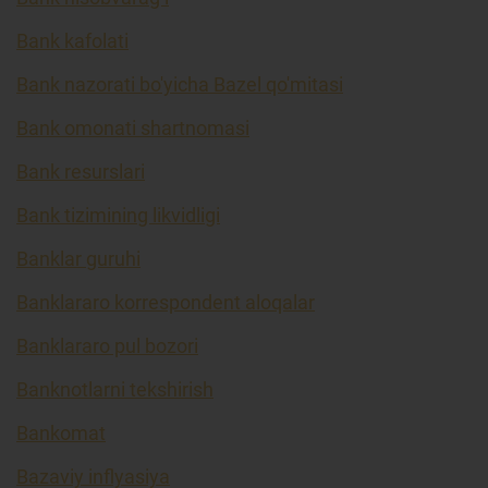
Bank kafolati
Bank nazorati bo'yicha Bazel qo'mitasi
Bank omonati shartnomasi
Bank resurslari
Bank tizimining likvidligi
Banklar guruhi
Banklararo korrespondent aloqalar
Banklararo pul bozori
Banknotlarni tekshirish
Bankomat
Bazaviy inflyasiya