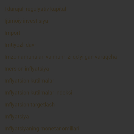
I darajali regulyativ kapital
Ijtimoiy investisiya
Import
Imtiyozli davr
Imzo namunalari va muhr izi qo’yilgan varaqcha
Inersion inflyatsiya
Inflyatsion kutilmalar
Inflyatsion kutilmalar indeksi
Inflyatsion targetlash
Inflyatsiya
Inflyatsiyaning monetar omillari