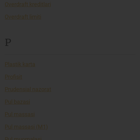
Overdraft kreditlari
Overdraft limiti
P
Plastik karta
Profisit
Prudensial nazorat
Pul bazasi
Pul massasi
Pul massasi (M1)
Pul muomalasi