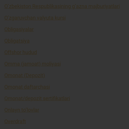
O’zbekiston Respublikasining g’azna majburiyatlari
O’zgaruvchan valyuta kursi
Obligasiyalar
Obligatsiya
Offshor hudud
Omma (jamoat) moliyasi
Omonat (Depozit)
Omonat daftarchasi
Omonat/depozit sertifikatlari
Onlayn to’lovlar
Overdraft