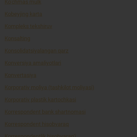
Ko’chmas mulk
Kobeyjing karta
Kompleks tekshiruv
Konsalting
Konsolidatsiyalangan qarz
Konversiya amaliyotlari
Konvertasiya
Korporativ moliya (tashkilot moliyasi)
Korporativ plastik kartochkasi
Korrespondent bank shartnomasi
Korrespondent hisobvaraq
Korrespondentlik hisobvarag'i