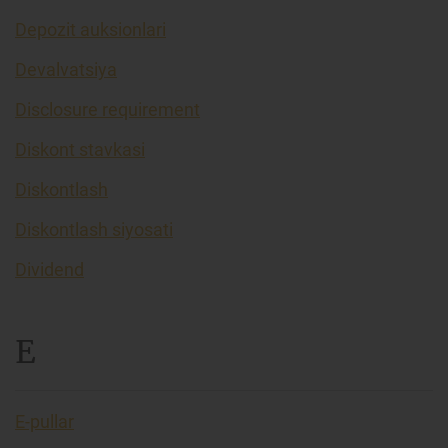
Depozit auksionlari
Devalvatsiya
Disclosure requirement
Diskont stavkasi
Diskontlash
Diskontlash siyosati
Dividend
E
E-pullar