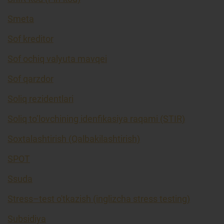
Smeta
Sof kreditor
Sof ochiq valyuta mavqei
Sof qarzdor
Soliq rezidentlari
Soliq to’lovchining idenfikasiya raqami (STIR)
Soxtalashtirish (Qalbakilashtirish)
SPOT
Ssuda
Stress–test o'tkazish (inglizcha stress testing)
Subsidiya