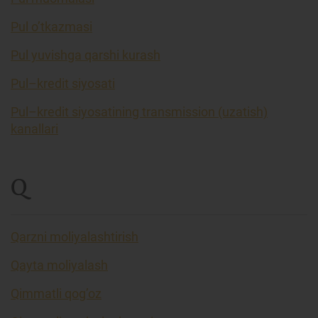
Pul o’tkazmasi
Pul yuvishga qarshi kurash
Pul–kredit siyosati
Pul–kredit siyosatining transmission (uzatish)
kanallari
Q
Qarzni moliyalashtirish
Qayta moliyalash
Qimmatli qog’oz