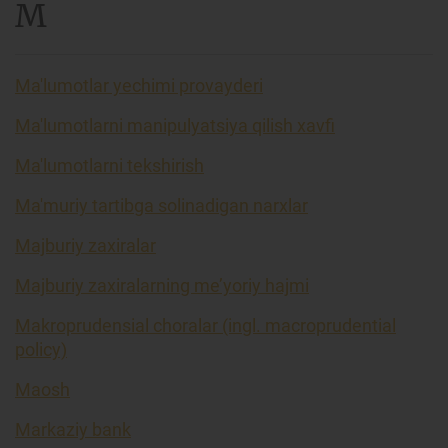
M
Ma'lumotlar yechimi provayderi
Ma'lumotlarni manipulyatsiya qilish xavfi
Ma'lumotlarni tekshirish
Ma'muriy tartibga solinadigan narxlar
Majburiy zaxiralar
Majburiy zaxiralarning me’yoriy hajmi
Makroprudensial choralar (ingl. macroprudential
policy)
Maosh
Markaziy bank