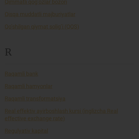
Qimmatli qog’ozlar bozori
Qisqa muddatli majburiyatlar
Qo’shilgan qiymat solig’i (QQS)
R
Raqamli bank
Raqamli hamyonlar
Raqamli transformatsiya
Real effektiv ayirboshlash kursi (inglizcha Real
effective exchange rate)
Regulyativ kapital