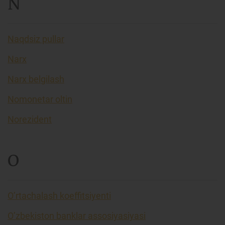
N
Naqdsiz pullar
Narx
Narx belgilash
Nomonetar oltin
Norezident
O
O’rtachalash koeffitsiyenti
O’zbekiston banklar assosiyasiyasi