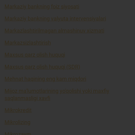
Markaziy bankning foiz siyosati
Markaziy bankning valyuta intervensiyalari
Markazlashtirilmagan almashinuv xizmati
Markazsizlashtirish
Maxsus qarz olish huquqi
Maxsus qarz olish huquqi (SDR)
Mehnat haqining eng kam miqdori
Mijoz ma'lumotlarining yo'qolishi yoki maxfiy
saqlanmasligi xavfi
Mikrokredit
Mikrolizing
Mikrozaym