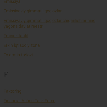
Emissiya
Emissiyaviy qimmatli qog’ozlar
Emissiyaviy qimmatli qog’ozlar chiqarilishlarining
yagona davlat reestri
Empirik tahlil
Erkin iqtisodiy zona
Ex gratia toʻlovi
F
Faktoring
Financial Action Task Force