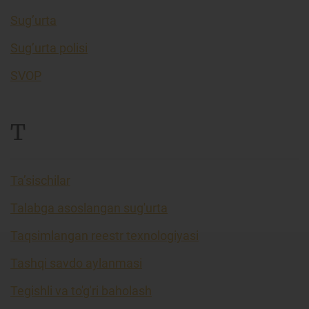
Sug’urta
Sug’urta polisi
SVOP
T
Ta’sischilar
Talabga asoslangan sug'urta
Taqsimlangan reestr texnologiyasi
Tashqi savdo aylanmasi
Tegishli va to'g'ri baholash