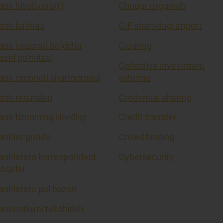
ank hisobvarag’i
Chuqur o'rganish
ank kafolati
CIF shartidagi import
ank nazorati bo'yicha
Clearing
azel qo'mitasi
Collective investment
ank omonati shartnomasi
scheme
ank resurslari
Credential sharing
ank tizimining likvidligi
Credit transfer
anklar guruhi
Crowdfunding
anklararo korrespondent
Cybersecurity
loqalar
anklararo pul bozori
anknotlarni tekshirish