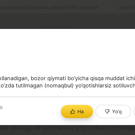
 savodxonlik bo‘yicha axborot-ta’lim veb-sayti
Loyiha 
lanadigan, bozor qiymati bo’yicha qisqa muddat ichida
o’zda tutilmagan (nomaqbul) yo’qotishlarsiz sotiluvchi
ul
Islom moliyasi
di
Ha
Yo‘q
edit
Budjet
a sohasiga oid terminlarning aniq ta'riflarini to‘plashga