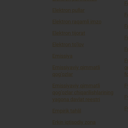
F
Elektron pullar
F
Elektron raqamli imzo
F
Elektron tijorat
F
Elektron to’lov
F
Emissiya
F
Emissiyaviy qimmatli
o
qog’ozlar
f
Emissiyaviy qimmatli
F
qog’ozlar chiqarilishlarining
F
yagona davlat reestri
F
Empirik tahlil
Erkin iqtisodiy zona