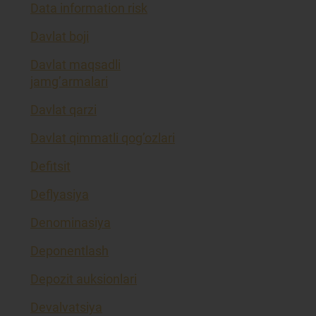
Data information risk
Davlat boji
Davlat maqsadli
jamg’armalari
Davlat qarzi
Davlat qimmatli qog’ozlari
Defitsit
Deflyasiya
Denominasiya
Deponentlash
Depozit auksionlari
Devalvatsiya