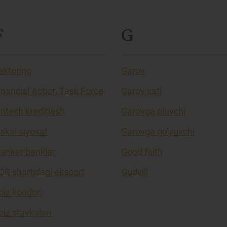
F
G
aktoring
Garov
inancial Action Task Force
Garov xati
intech kreditlash
Garovga oluvchi
iskal siyosat
Garovga qo’yuvchi
lanker banklar
Good faith
OB shartidagi eksport
Gudvill
oiz koridori
oiz stavkalari