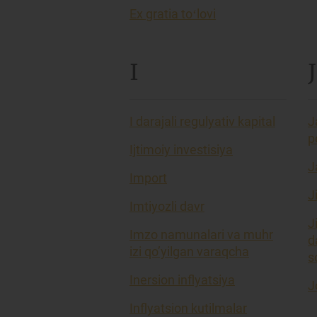
Ex gratia toʻlovi
I
J
I darajali regulyativ kapital
J
p
Ijtimoiy investisiya
J
Import
J
Imtiyozli davr
J
Imzo namunalari va muhr
d
izi qo’yilgan varaqcha
so
Inersion inflyatsiya
J
Inflyatsion kutilmalar