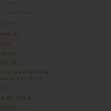
ankomat
azaviy inflyasiya
azis risk
irja bozori
itcoin
lockchain
o’lib to’lash
oshqa depozit tashkilotlari
tijorat banklari) sharhi
roker
ulutli hisob-kitoblar
uxgalteriya balansi