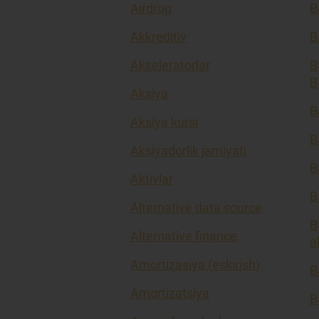
Airdrop
B
Akkreditiv
B
Akseleratorlar
B
B
Aksiya
B
Aksiya kursi
B
Aksiyadorlik jamiyati
B
Aktivlar
B
Alternative data source
B
Alternative finance
a
Amortizasiya (eskirish)
B
Amortizatsiya
B