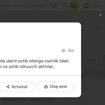
haqida
Biz bilan bog‘lanish
O‘zb
O‘quv qo‘llanmalar
364
Lug‘at
 ularni sotib olishga osonlik bilan
 va sotib olinuvchi aktivlar;
Moliyaviy savodxonlik bo‘yicha
kitoblar
Video
Bo‘lishish
Chop etish
Loyihalar
 harakat qildik. Ushbu izohli