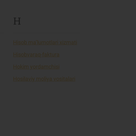
H
Hisob ma’lumotlari xizmati
Hisobvaraq-faktura
Hokim yordamchisi
Hosilaviy moliya vositalari