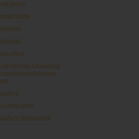
ond bozori
orvard bitimi
reemium
ront-end
ront-office
uqarolarning banklardagi
monatlarini kafolatlash
ondi
yuchers
yuchers bitimi
yuchers shartnomasi