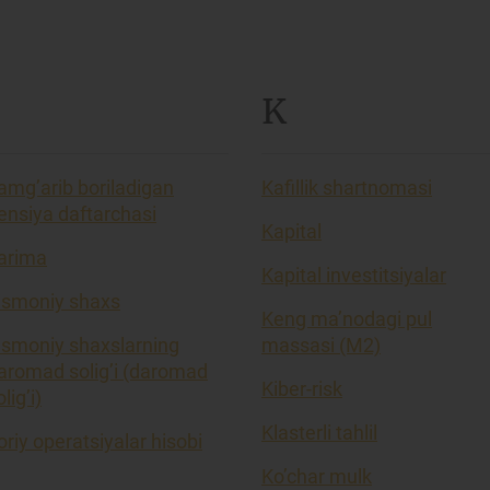
K
amg’arib boriladigan
Kafillik shartnomasi
ensiya daftarchasi
Kapital
arima
Kapital investitsiyalar
ismoniy shaxs
Keng ma’nodagi pul
ismoniy shaxslarning
massasi (M2)
aromad solig’i (daromad
Kiber-risk
lig’i)
Klasterli tahlil
oriy operatsiyalar hisobi
Ko’char mulk