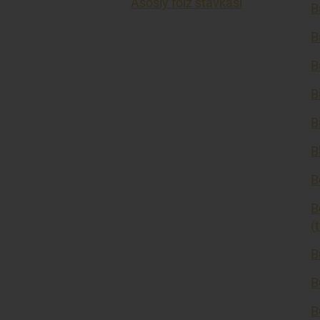
Asosiy foiz stavkasi
B
B
B
B
B
B
B
B
(
B
B
B