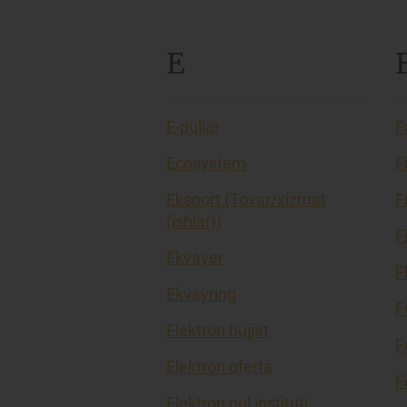
E
E-pullar
F
Ecosystem
F
Eksport (Tovar/xizmat
F
(ishlar))
F
Ekvayer
F
Ekvayring
F
Elektron hujjat
F
Elektron oferta
F
Elektron pul instituti