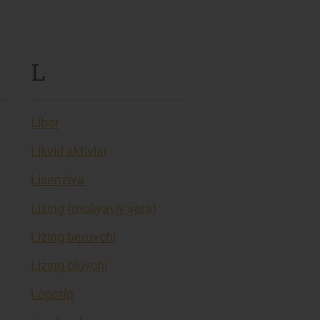
L
Libor
Likvid aktivlar
Lisenziya
Lizing (moliyaviy ijara)
Lizing beruvchi
Lizing oluvchi
Logotip