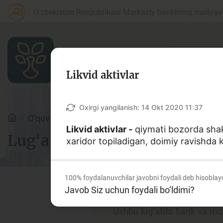
O‘zbekiston Respublikasi Markaziy bankining moliyaviy
Likvid aktivlar
Maqolalar
Oxirgi yangilanish:
14 Okt 2020 11:37
O‘quv qo‘llanmalar
Lug‘at
Likvid aktivlar -
qiymati bozorda shakl
Lug‘at
xaridor topiladigan, doimiy ravishda k
Bank agentlari uchun
P
100%
foydalanuvchilar javobni foydali deb hisoblay
Javob Siz uchun foydali bo‘ldimi?
Depozit (omonatlar)
Kr
Ushbu lug‘atda bank va moliy