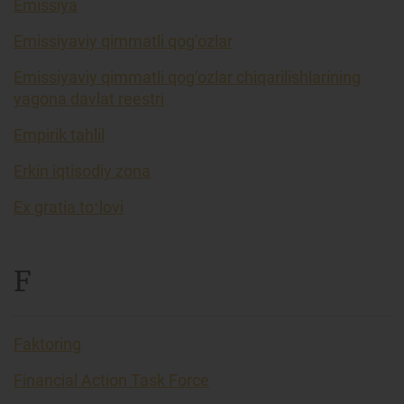
Emissiya
Emissiyaviy qimmatli qog’ozlar
Emissiyaviy qimmatli qog’ozlar chiqarilishlarining
yagona davlat reestri
Empirik tahlil
Erkin iqtisodiy zona
Ex gratia toʻlovi
F
Faktoring
Financial Action Task Force