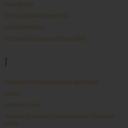
Iqtisodiy tsikl
Iste'mol narxlari indeksi (INI)
Iste’mol kreditlari
Iste’molchilar huquqini himoya qilish
J
Jamg’arib boriladigan pensiya daftarchasi
Jarima
Jismoniy shaxs
Jismoniy shaxslarning daromad solig’i (daromad
solig’i)