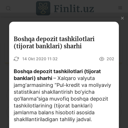
O‘zb
Ўзб
Рус
Lug‘at
Maqolalar
Boshqa depozit tashkilotlari
(tijorat banklari) sharhi
O‘quv qo‘llanmalar
Lug‘at
14 Okt 2020 11:32
202
Lug‘at
Boshqa depozit tashkilotlari (tijorat
Moliyaviy savodxonlik bo‘yicha kitoblar
banklari) sharhi
– Xalqaro valyuta
Video
jamg‘armasining “Pul-kredit va moliyaviy
statistikani shakllantirish bo‘yicha
A
B
D
E
F
G
H
qo‘llanma”siga muvofiq boshqa depozit
Loyihalar
tashkilotlarining (tijorat banklari)
I
J
K
L
M
N
O
jamlanma balans hisoboti asosida
Interaktiv xizmatlar
shaklllantiriladigan tahliliy jadval.
Fotogalereya