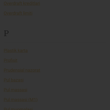
Overdraft kreditlari
Overdraft limiti
P
Plastik karta
Profisit
Prudensial nazorat
Pul bazasi
Pul massasi
Pul massasi (M1)
Pul muomalasi