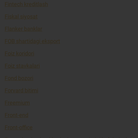
Fintech kreditlash
Fiskal siyosat
Flanker banklar
FOB shartidagi eksport
Foiz koridori
Foiz stavkalari
Fond bozori
Forvard bitimi
Freemium
Front-end
Front-office