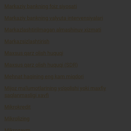
Markaziy bankning foiz siyosati
Markaziy bankning valyuta intervensiyalari
Markazlashtirilmagan almashinuv xizmati
Markazsizlashtirish
Maxsus qarz olish huquqi
Maxsus qarz olish huquqi (SDR)
Mehnat haqining eng kam miqdori
Mijoz ma'lumotlarining yo'qolishi yoki maxfiy
saqlanmasligi xavfi
Mikrokredit
Mikrolizing
Mikrozaym