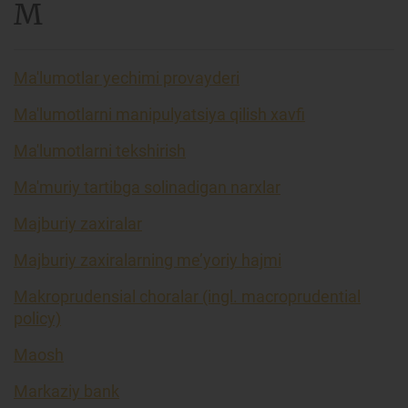
M
Ma'lumotlar yechimi provayderi
Ma'lumotlarni manipulyatsiya qilish xavfi
Ma'lumotlarni tekshirish
Ma'muriy tartibga solinadigan narxlar
Majburiy zaxiralar
Majburiy zaxiralarning me’yoriy hajmi
Makroprudensial choralar (ingl. macroprudential
policy)
Maosh
Markaziy bank