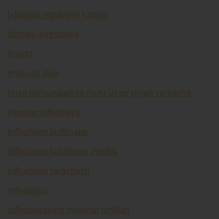
I darajali regulyativ kapital
Ijtimoiy investisiya
Import
Imtiyozli davr
Imzo namunalari va muhr izi qo’yilgan varaqcha
Inersion inflyatsiya
Inflyatsion kutilmalar
Inflyatsion kutilmalar indeksi
Inflyatsion targetlash
Inflyatsiya
Inflyatsiyaning monetar omillari