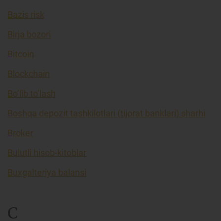
Bazis risk
Birja bozori
Bitcoin
Blockchain
Bo’lib to’lash
Boshqa depozit tashkilotlari (tijorat banklari) sharhi
Broker
Bulutli hisob-kitoblar
Buxgalteriya balansi
C