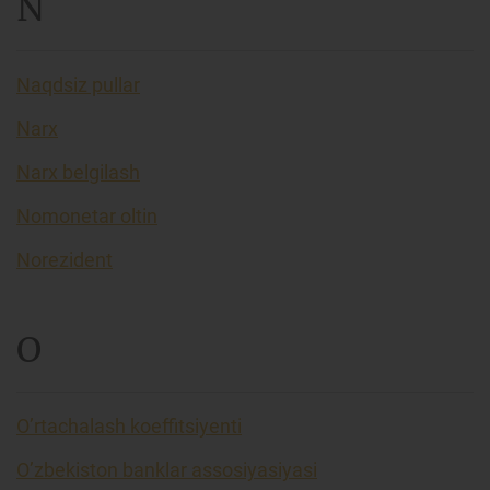
N
Naqdsiz pullar
Narx
Narx belgilash
Nomonetar oltin
Norezident
O
O’rtachalash koeffitsiyenti
O’zbekiston banklar assosiyasiyasi