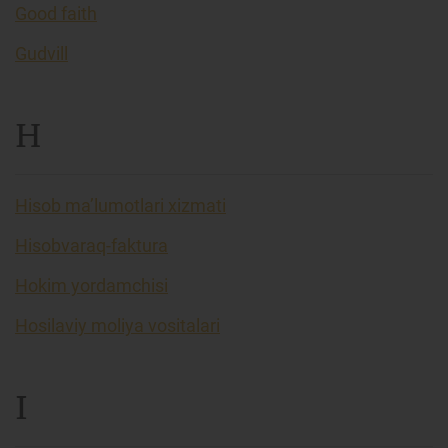
Good faith
Gudvill
H
Hisob ma’lumotlari xizmati
Hisobvaraq-faktura
Hokim yordamchisi
Hosilaviy moliya vositalari
I