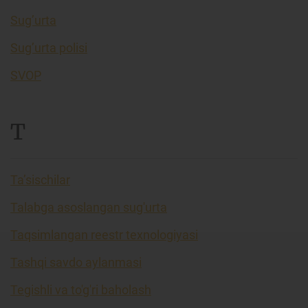
Sug’urta
Sug’urta polisi
SVOP
T
Ta’sischilar
Talabga asoslangan sug'urta
Taqsimlangan reestr texnologiyasi
Tashqi savdo aylanmasi
Tegishli va to'g'ri baholash