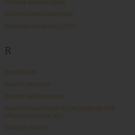
Qimmatli qog’ozlar bozori
Qisqa muddatli majburiyatlar
Qo’shilgan qiymat solig’i (QQS)
R
Raqamli bank
Raqamli hamyonlar
Raqamli transformatsiya
Real effektiv ayirboshlash kursi (inglizcha Real
effective exchange rate)
Regulyativ kapital