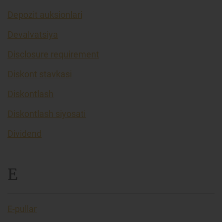
Depozit auksionlari
Devalvatsiya
Disclosure requirement
Diskont stavkasi
Diskontlash
Diskontlash siyosati
Dividend
E
E-pullar