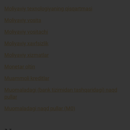
Moliyaviy texnologiyaning qisqartmasi
Moliyaviy vosita
Moliyaviy vositachi
Moliyaviy xavfsizlik
Moliyaviy xizmatlar
Monetar oltin
Muammoli kreditlar
Muomaladagi (bank tizimidan tashqaridagi) naqd
pullar
Muomaladagi naqd pullar (M0)