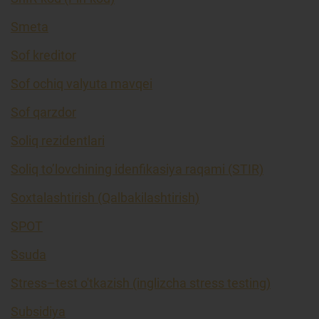
Smeta
Sof kreditor
Sof ochiq valyuta mavqei
Sof qarzdor
Soliq rezidentlari
Soliq to’lovchining idenfikasiya raqami (STIR)
Soxtalashtirish (Qalbakilashtirish)
SPOT
Ssuda
Stress–test o'tkazish (inglizcha stress testing)
Subsidiya