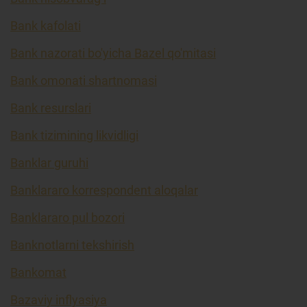
Bank kafolati
Bank nazorati bo'yicha Bazel qo'mitasi
Bank omonati shartnomasi
Bank resurslari
Bank tizimining likvidligi
Banklar guruhi
Banklararo korrespondent aloqalar
Banklararo pul bozori
Banknotlarni tekshirish
Bankomat
Bazaviy inflyasiya