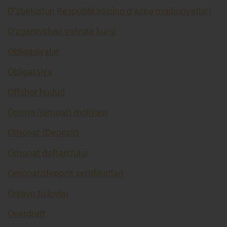
O’zbekiston Respublikasining g’azna majburiyatlari
O’zgaruvchan valyuta kursi
Obligasiyalar
Obligatsiya
Offshor hudud
Omma (jamoat) moliyasi
Omonat (Depozit)
Omonat daftarchasi
Omonat/depozit sertifikatlari
Onlayn to’lovlar
Overdraft