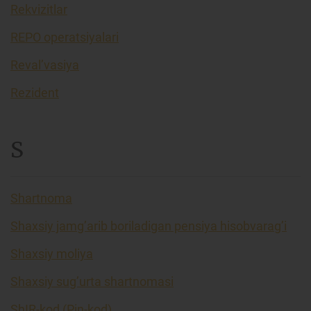
Rekvizitlar
REPO operatsiyalari
Reval’vasiya
Rezident
S
Shartnoma
Shaxsiy jamg’arib boriladigan pensiya hisobvarag’i
Shaxsiy moliya
Shaxsiy sug’urta shartnomasi
ShIR-kod (Pin-kod)