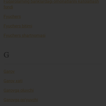
Fuqarolarning banklardagi omonatlarini kafolatlash
fondi
Fyuchers
Fyuchers bitimi
Fyuchers shartnomasi
G
Garov
Garov xati
Garovga oluvchi
Garovga qo’yuvchi