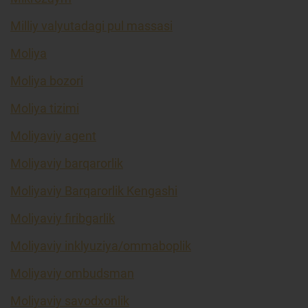
Milliy valyutadagi pul massasi
Moliya
Moliya bozori
Moliya tizimi
Moliyaviy agent
Moliyaviy barqarorlik
Moliyaviy Barqarorlik Kengashi
Moliyaviy firibgarlik
Moliyaviy inklyuziya/ommaboplik
Moliyaviy ombudsman
Moliyaviy savodxonlik