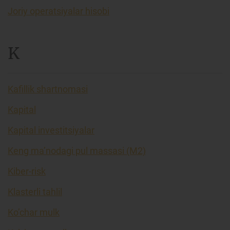
Joriy operatsiyalar hisobi
K
Kafillik shartnomasi
Kapital
Kapital investitsiyalar
Keng ma’nodagi pul massasi (M2)
Kiber-risk
Klasterli tahlil
Ko’char mulk