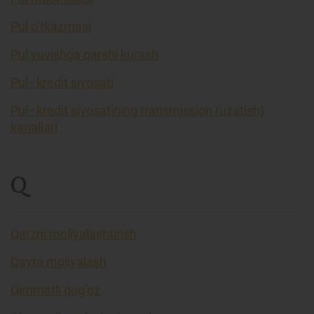
Pul o’tkazmasi
Pul yuvishga qarshi kurash
Pul–kredit siyosati
Pul–kredit siyosatining transmission (uzatish)
kanallari
Q
Qarzni moliyalashtirish
Qayta moliyalash
Qimmatli qog’oz