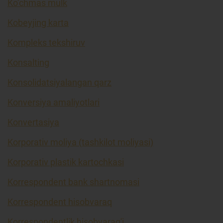
Ko’chmas mulk
Kobeyjing karta
Kompleks tekshiruv
Konsalting
Konsolidatsiyalangan qarz
Konversiya amaliyotlari
Konvertasiya
Korporativ moliya (tashkilot moliyasi)
Korporativ plastik kartochkasi
Korrespondent bank shartnomasi
Korrespondent hisobvaraq
Korrespondentlik hisobvarag'i