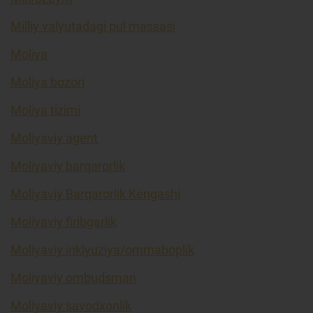
Milliy valyutadagi pul massasi
Moliya
Moliya bozori
Moliya tizimi
Moliyaviy agent
Moliyaviy barqarorlik
Moliyaviy Barqarorlik Kengashi
Moliyaviy firibgarlik
Moliyaviy inklyuziya/ommaboplik
Moliyaviy ombudsman
Moliyaviy savodxonlik