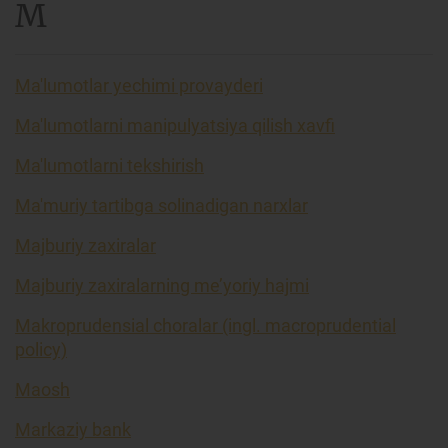
M
Ma'lumotlar yechimi provayderi
Ma'lumotlarni manipulyatsiya qilish xavfi
Ma'lumotlarni tekshirish
Ma'muriy tartibga solinadigan narxlar
Majburiy zaxiralar
Majburiy zaxiralarning me’yoriy hajmi
Makroprudensial choralar (ingl. macroprudential
policy)
Maosh
Markaziy bank