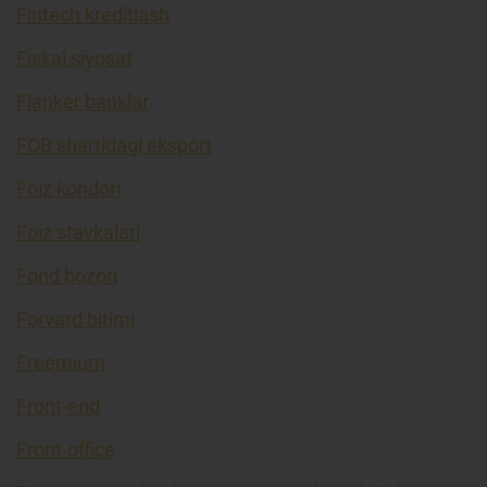
Fintech kreditlash
Fiskal siyosat
Flanker banklar
FOB shartidagi eksport
Foiz koridori
Foiz stavkalari
Fond bozori
Forvard bitimi
Freemium
Front-end
Front-office