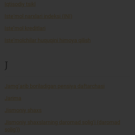
Iqtisodiy tsikl
Iste'mol narxlari indeksi (INI)
Iste’mol kreditlari
Iste’molchilar huquqini himoya qilish
J
Jamg’arib boriladigan pensiya daftarchasi
Jarima
Jismoniy shaxs
Jismoniy shaxslarning daromad solig’i (daromad
solig’i)