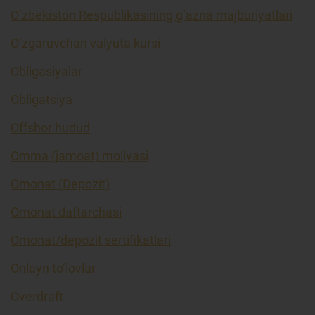
O’zbekiston Respublikasining g’azna majburiyatlari
O’zgaruvchan valyuta kursi
Obligasiyalar
Obligatsiya
Offshor hudud
Omma (jamoat) moliyasi
Omonat (Depozit)
Omonat daftarchasi
Omonat/depozit sertifikatlari
Onlayn to’lovlar
Overdraft