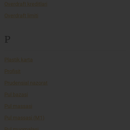
Overdraft kreditlari
Overdraft limiti
P
Plastik karta
Profisit
Prudensial nazorat
Pul bazasi
Pul massasi
Pul massasi (M1)
Pul muomalasi