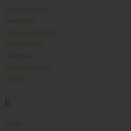
Depozit auksionlari
Devalvatsiya
Disclosure requirement
Diskont stavkasi
Diskontlash
Diskontlash siyosati
Dividend
E
E-pullar