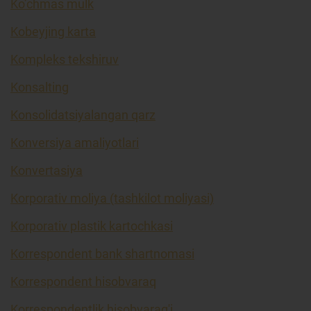
Ko’chmas mulk
Kobeyjing karta
Kompleks tekshiruv
Konsalting
Konsolidatsiyalangan qarz
Konversiya amaliyotlari
Konvertasiya
Korporativ moliya (tashkilot moliyasi)
Korporativ plastik kartochkasi
Korrespondent bank shartnomasi
Korrespondent hisobvaraq
Korrespondentlik hisobvarag'i