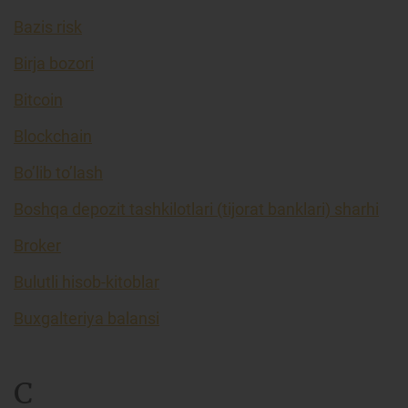
Bazis risk
Birja bozori
Bitcoin
Blockchain
Bo’lib to’lash
Boshqa depozit tashkilotlari (tijorat banklari) sharhi
Broker
Bulutli hisob-kitoblar
Buxgalteriya balansi
C