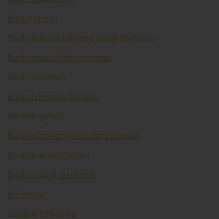
Bank kafolati
Bank nazorati bo'yicha Bazel qo'mitasi
Bank omonati shartnomasi
Bank resurslari
Bank tizimining likvidligi
Banklar guruhi
Banklararo korrespondent aloqalar
Banklararo pul bozori
Banknotlarni tekshirish
Bankomat
Bazaviy inflyasiya