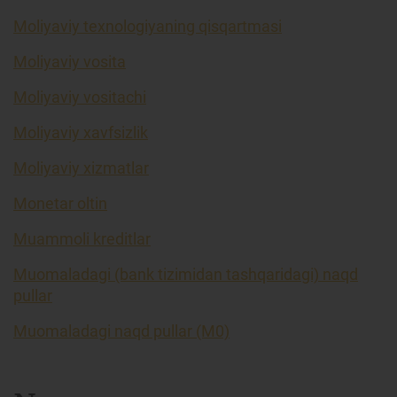
Moliyaviy texnologiyaning qisqartmasi
Moliyaviy vosita
Moliyaviy vositachi
Moliyaviy xavfsizlik
Moliyaviy xizmatlar
Monetar oltin
Muammoli kreditlar
Muomaladagi (bank tizimidan tashqaridagi) naqd
pullar
Muomaladagi naqd pullar (M0)