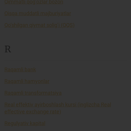
Qimmatli qog’ozlar bozori
Qisqa muddatli majburiyatlar
Qo’shilgan qiymat solig’i (QQS)
R
Raqamli bank
Raqamli hamyonlar
Raqamli transformatsiya
Real effektiv ayirboshlash kursi (inglizcha Real
effective exchange rate)
Regulyativ kapital