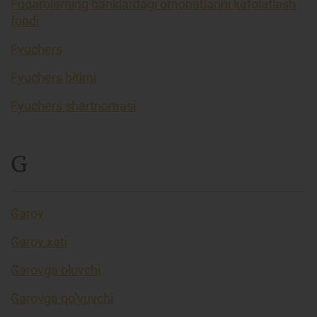
Fuqarolarning banklardagi omonatlarini kafolatlash
fondi
Fyuchers
Fyuchers bitimi
Fyuchers shartnomasi
G
Garov
Garov xati
Garovga oluvchi
Garovga qo’yuvchi