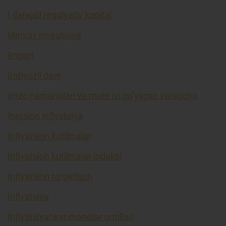
I darajali regulyativ kapital
Ijtimoiy investisiya
Import
Imtiyozli davr
Imzo namunalari va muhr izi qo’yilgan varaqcha
Inersion inflyatsiya
Inflyatsion kutilmalar
Inflyatsion kutilmalar indeksi
Inflyatsion targetlash
Inflyatsiya
Inflyatsiyaning monetar omillari