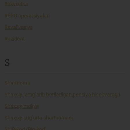
Rekvizitlar
REPO operatsiyalari
Reval’vasiya
Rezident
S
Shartnoma
Shaxsiy jamg’arib boriladigan pensiya hisobvarag’i
Shaxsiy moliya
Shaxsiy sug’urta shartnomasi
ShIR-kod (Pin-kod)