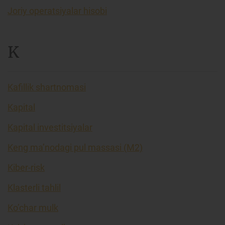
Joriy operatsiyalar hisobi
K
Kafillik shartnomasi
Kapital
Kapital investitsiyalar
Keng ma’nodagi pul massasi (M2)
Kiber-risk
Klasterli tahlil
Ko’char mulk