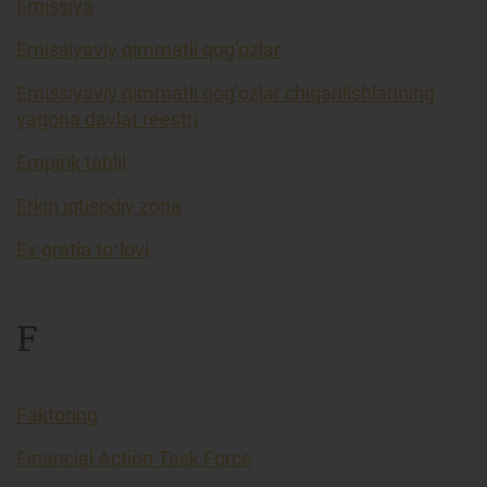
Emissiya
Emissiyaviy qimmatli qog’ozlar
Emissiyaviy qimmatli qog’ozlar chiqarilishlarining
yagona davlat reestri
Empirik tahlil
Erkin iqtisodiy zona
Ex gratia toʻlovi
F
Faktoring
Financial Action Task Force