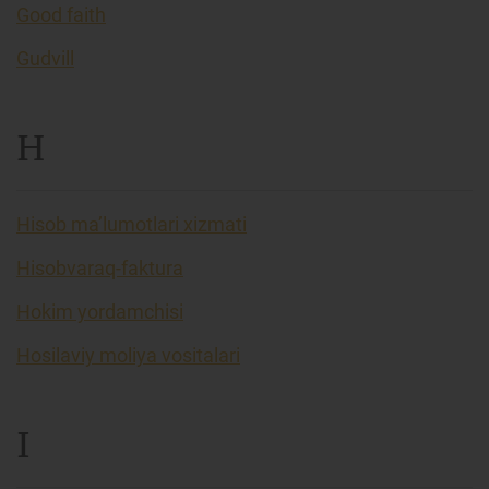
Good faith
Gudvill
H
Hisob ma’lumotlari xizmati
Hisobvaraq-faktura
Hokim yordamchisi
Hosilaviy moliya vositalari
I