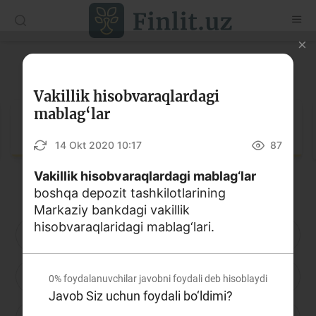
O‘zb
Ўзб
Рус
Lug‘at
Maqolalar
Vakillik hisobvaraqlardagi
mablag‘lar
O‘quv qo‘llanmalar
Lug‘at
14 Okt 2020 10:17
87
Lug‘at
Vakillik hisobvaraqlardagi mablag‘lar
Moliyaviy savodxonlik bo‘yicha kitoblar
boshqa depozit tashkilotlarining
Video
Markaziy bankdagi vakillik
hisobvaraqlaridagi mablag‘lari.
A
B
D
E
F
G
H
Loyihalar
I
J
K
L
M
N
O
Interaktiv xizmatlar
0%
foydalanuvchilar javobni foydali deb hisoblaydi
Javob Siz uchun foydali bo‘ldimi?
Fotogalereya