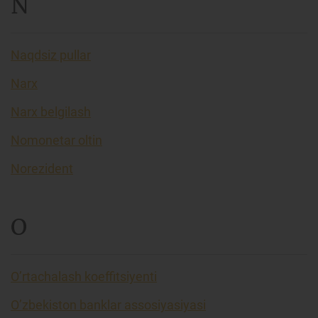
N
Naqdsiz pullar
Narx
Narx belgilash
Nomonetar oltin
Norezident
O
O’rtachalash koeffitsiyenti
O’zbekiston banklar assosiyasiyasi