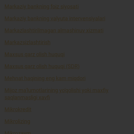
Markaziy bankning foiz siyosati
Markaziy bankning valyuta intervensiyalari
Markazlashtirilmagan almashinuv xizmati
Markazsizlashtirish
Maxsus qarz olish huquqi
Maxsus qarz olish huquqi (SDR)
Mehnat haqining eng kam miqdori
Mijoz ma'lumotlarining yo'qolishi yoki maxfiy
saqlanmasligi xavfi
Mikrokredit
Mikrolizing
Mikrozaym