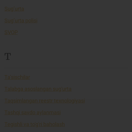
Sug’urta
Sug’urta polisi
SVOP
T
Ta’sischilar
Talabga asoslangan sug'urta
Taqsimlangan reestr texnologiyasi
Tashqi savdo aylanmasi
Tegishli va to'g'ri baholash