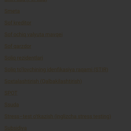
Smeta
Sof kreditor
Sof ochiq valyuta mavqei
Sof qarzdor
Soliq rezidentlari
Soliq to’lovchining idenfikasiya raqami (STIR)
Soxtalashtirish (Qalbakilashtirish)
SPOT
Ssuda
Stress–test o'tkazish (inglizcha stress testing)
Subsidiya