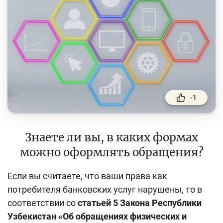
Финансовый рынок
Денежно-кредитная политика и ее элементы
Финансовая безопасность
Права потребителей банковских услуг
Предпринимательство
-1
Исламское финансирование
Учебные материалы
Знаете ли вы, в каких формах
Проекты
можно оформлять обращения?
Интерактивные услуги
Если вы считаете, что ваши права как
Фотогалерея
потребителя банковских услуг нарушены, то в
соответствии со
статьей 5 Закона Республики
О проекте
Узбекистан
«
Об обращениях физических и