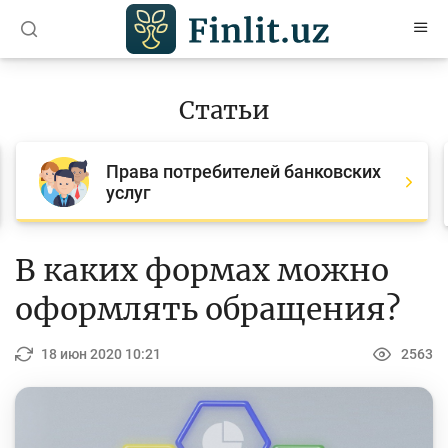
O’zb
Ўзб
Рус
Статьи
Статьи
Права потребителей банковских
Все статьи
услуг
Для банковских агентов
Деньги
В каких формах можно
Депозит (вклады)
оформлять обращения?
Кредит
18 июн 2020 10:21
2563
Бюджет
Платежи и переводы