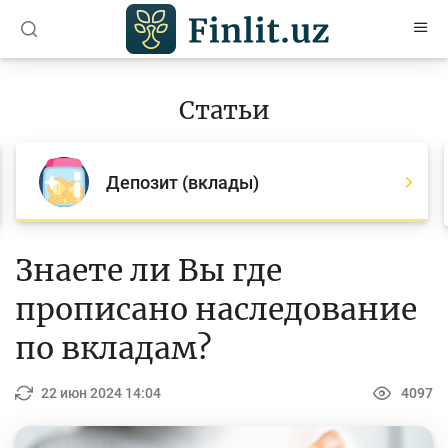
O’zb
Ўзб
Рус
Статьи
Статьи
Все статьи
Депозит (вклады)
Для банковских агентов
Деньги
Знаете ли Вы где
Депозит (вклады)
прописано наследование
Кредит
по вкладам?
Бюджет
22 июн 2024 14:04
4097
Платежи и переводы