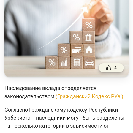
Финансовый рынок
Денежно-кредитная политика и ее элементы
Финансовая безопасность
Права потребителей банковских услуг
Предпринимательство
Исламское финансирование
4
Учебные материалы
Наследование вклада определяется
Проекты
законодательством
(Гражданский Кодекс РУз )
Интерактивные услуги
Согласно Гражданскому кодексу Республики
Фотогалерея
Узбекистан, наследники могут быть разделены
О проекте
на несколько категорий в зависимости от