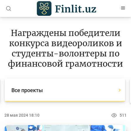
O’zb
Ўзб
Рус
Награждены победители
Статьи
конкурса видеороликов и
Учебные материалы
студенты-волонтеры по
Проекты
финансовой грамотности
Все проекты
Global Money Week
Все проекты
World Savings day
Конкурсы
28 мая 2024 18:10
511
Олимпиады и чемпионаты