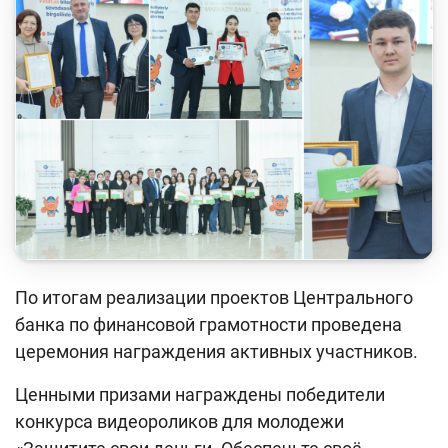
Кейс-чемпионат
Тренинги и семинары
Новости finlit.uz
Проекты в СМИ
Учебные материалы
Интерактивные услуги
Фотогалерея
По итогам реализации проектов Центрального
О проекте
банка по финансовой грамотности проведена
Поиск по сайту
церемония награждения активных участников.
Карта сайта
Ценными призами награждены победители
конкурса видеороликов для молодежи