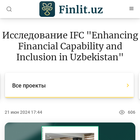
O’zb
Ўзб
Рус
Исследование IFC "Enhancing
Статьи
Financial Capability and
Учебные материалы
Inclusion in Uzbekistan"
Проекты
Все проекты
Все проекты
Global Money Week
World Savings day
21 июн 2024 17:44
606
Конкурсы
Олимпиады и чемпионаты