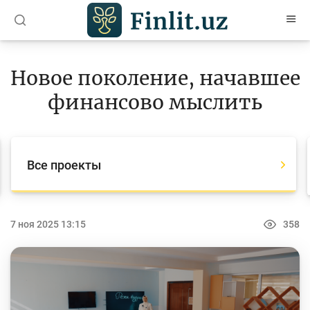
O’zb
Ўзб
Рус
Новое поколение, начавшее
Статьи
финансово мыслить
Учебные материалы
Проекты
Все проекты
Все проекты
Global Money Week
7 ноя 2025 13:15
358
World Savings day
Конкурсы
Олимпиады и чемпионаты