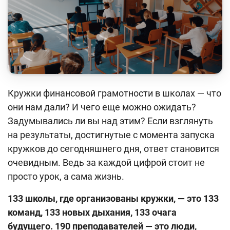
Кейс-чемпионат
Тренинги и семинары
Новости finlit.uz
Проекты в СМИ
Учебные материалы
Кружки финансовой грамотности в школах — что
они нам дали? И чего еще можно ожидать?
Интерактивные услуги
Задумывались ли вы над этим? Если взглянуть
Фотогалерея
на результаты, достигнутые с момента запуска
кружков до сегодняшнего дня, ответ становится
О проекте
очевидным. Ведь за каждой цифрой стоит не
Поиск по сайту
просто урок, а сама жизнь.
Карта сайта
133 школы, где организованы кружки, — это 133
команд, 133 новых дыхания, 133 очага
будущего. 190 преподавателей — это люди,