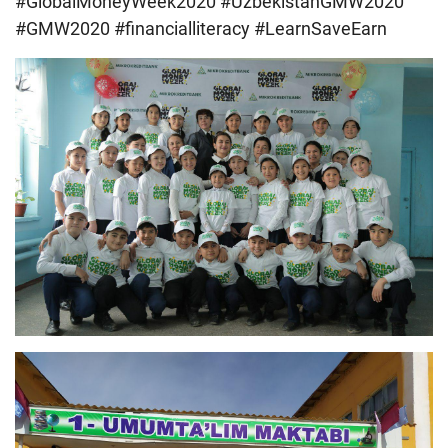
#GlobalMoneyWeek2020 #UzbekistanGMW2020
#GMW2020 #financialliteracy #LearnSaveEarn