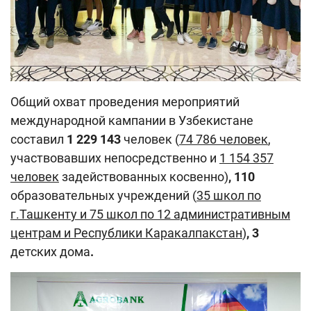
Общий охват проведения мероприятий
международной кампании в Узбекистане
составил
1 229 143
человек (
74 786 человек
,
участвовавших непосредственно и
1 154 357
человек
задействованных косвенно)
,
110
образовательных учреждений (
35
школ
по
г.Ташкент
у
и 75 школ по 12 административным
центрам и Республики Каракалпакстан
)
, 3
детских дома
.