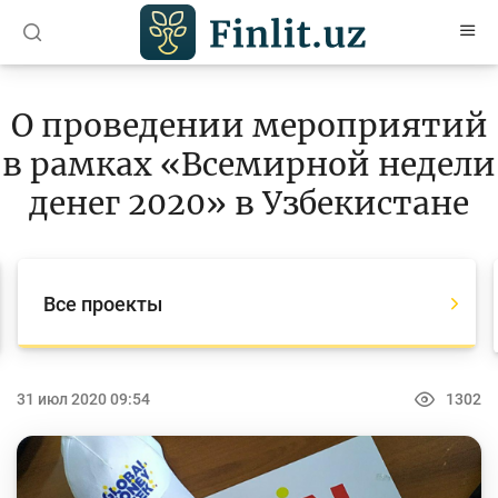
O’zb
Ўзб
Рус
О проведении мероприятий
Статьи
в рамках «Всемирной недели
Учебные материалы
денег 2020» в Узбекистане
Проекты
Все проекты
Все проекты
Global Money Week
World Savings day
31 июл 2020 09:54
1302
Конкурсы
Олимпиады и чемпионаты