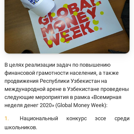
Кейс-чемпионат
Тренинги и семинары
Новости finlit.uz
Проекты в СМИ
Учебные материалы
В целях реализации задач по повышению
Интерактивные услуги
финансовой грамотности населения, а также
Фотогалерея
продвижения Республики Узбекистан на
международной арене в Узбекистане проведены
О проекте
следующие мероприятия в рамка «Всемирная
Поиск по сайту
неделя денег 2020» (Global Money Week):
Карта сайта
Национальный конкурс эссе среди
школьников.