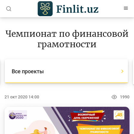
O’zb
Ўзб
Рус
Чемпионат по финансовой
Статьи
грамотности
Учебные материалы
Проекты
Все проекты
Все проекты
Global Money Week
21 окт 2020 14:00
1990
World Savings day
Конкурсы
Олимпиады и чемпионаты