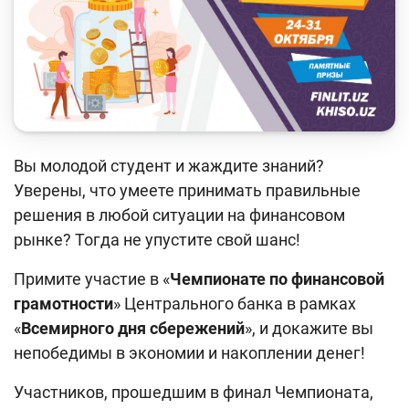
Кейс-чемпионат
Тренинги и семинары
Новости finlit.uz
Проекты в СМИ
Учебные материалы
Вы молодой студент и жаждите знаний?
Уверены, что умеете принимать правильные
Интерактивные услуги
решения в любой ситуации на финансовом
Фотогалерея
рынке? Тогда не упустите свой шанс!
О проекте
Примите участие в «
Чемпионате по финансовой
грамотности
» Центрального банка в рамках
Поиск по сайту
«
Всемирного дня сбережений
», и докажите вы
Карта сайта
непобедимы в экономии и накоплении денег!
Участников, прошедшим в финал Чемпионата,