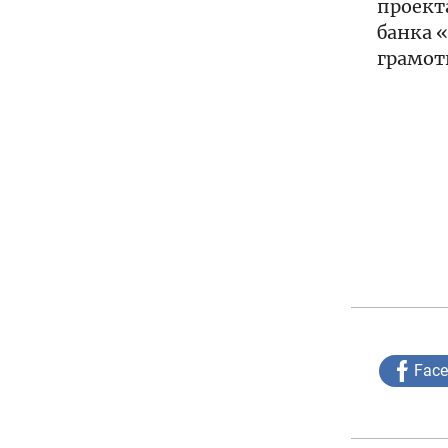
проект
банка 
грамот
Fac