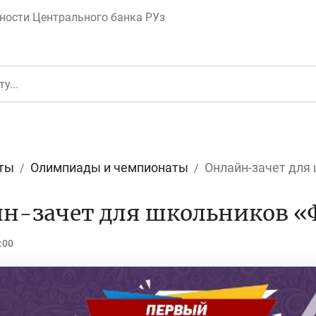
ности Центрального банка РУз
ты
Олимпиады и чемпионаты
Онлайн-зачет для
еньги
Депозит (вклад
н-зачет для школьников «
:00
юджет
Платежи и пере