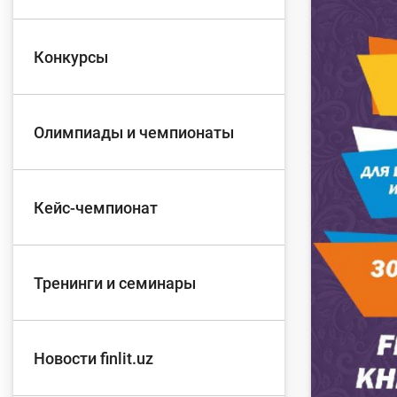
Д
Конкурсы
Финансовый рынок
п
э
Олимпиады и чемпионаты
Права потребителей
банковских услуг
Предприн
Кейс-чемпионат
Тренинги и семинары
Новости finlit.uz