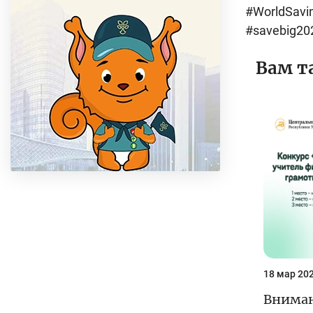
#WorldSavi
#savebig20
Вам т
18 мар 202
Вниман