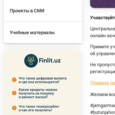
Проекты в СМИ
Учавствуйт
Центральны
Учебные материалы
онлайн-за
Примите уч
об управле
Не пропуст
регистраци
Правила
пр
Желаем все
#jamgarmaq
#butunjaho