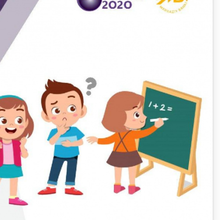
Олимпиады и чемпионаты
Кейс-чемпионат
Тренинги и семинары
Новости finlit.uz
Проекты в СМИ
е
Учебные материалы
Интерактивные
услуги
Фотогалерея
О проекте
Поиск по сайту
Карта сайта