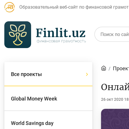
Образовательный веб-сайт по финансовой грамот
Статьи
Проек
Все проекты
Для банковских
Д
Онлай
агентов
Global Money Week
26 окт 2020 18
Кредит
Б
World Savings day