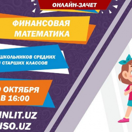
енежно-кредитная
Финансовая
олитика и ее
безопасность
лементы
Исламское
финансировани
имательство