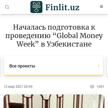
O’zb
Ўзб
Рус
Началась подготовка к
Статьи
проведению “Global Money
Учебные материалы
Week” в Узбекистане
Проекты
Все проекты
Все проекты
Global Money Week
World Savings day
12 мар 2021 20:09
1051
Конкурсы
Олимпиады и чемпионаты