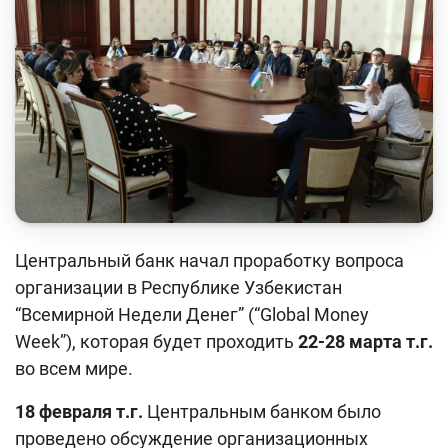
Кейс-чемпионат
Тренинги и семинары
Новости finlit.uz
Проекты в СМИ
Учебные материалы
Интерактивные услуги
Центральный банк начал проработку вопроса
Фотогалерея
организации в Республике Узбекистан
О проекте
“Всемирной Недели Денег” (“Global Money
Поиск по сайту
Week”), которая будет проходить
22-28 марта
т.
г
.
во всем мире.
Карта сайта
18 февраля т.г.
Центральным банком было
проведено обсуждение организационных