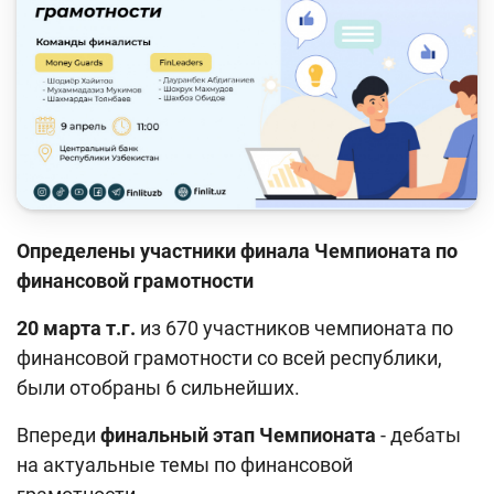
Кейс-чемпионат
Тренинги и семинары
Новости finlit.uz
Проекты в СМИ
Учебные материалы
Интерактивные услуги
Определены участники финала Чемпионата по
финансовой грамотности
Фотогалерея
20 марта т.г.
из 670 участников чемпионата по
О проекте
финансовой грамотности со всей республики,
Поиск по сайту
были отобраны 6 сильнейших.
Карта сайта
Впереди
финальный этап Чемпионата
- дебаты
на актуальные темы по финансовой