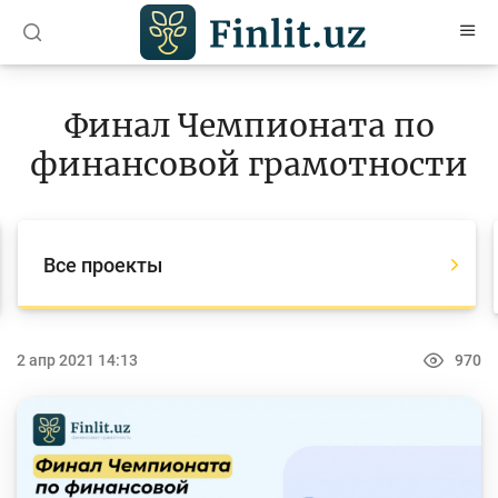
O’zb
Ўзб
Рус
Финал Чемпионата по
Статьи
финансовой грамотности
Учебные материалы
Проекты
Все проекты
Все проекты
Global Money Week
2 апр 2021 14:13
970
World Savings day
Конкурсы
Олимпиады и чемпионаты