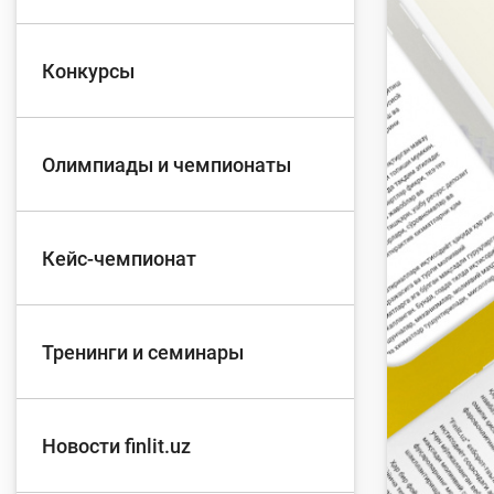
Д
Конкурсы
Финансовый рынок
п
э
Олимпиады и чемпионаты
Права потребителей
банковских услуг
Предприн
Кейс-чемпионат
Тренинги и семинары
Новости finlit.uz