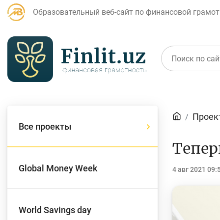
Образовательный веб-сайт по финансовой грамот
Статьи
Проек
Все проекты
Для банковских
Д
Тепер
агентов
Global Money Week
4 авг 2021 09:
Кредит
Б
World Savings day