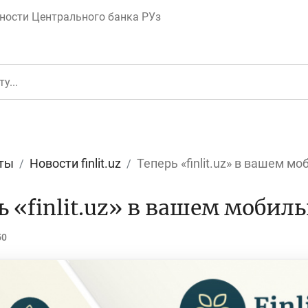
ности Центрального банка РУз
ты
Новости finlit.uz
Теперь «finlit.uz» в вашем м
еньги
Депозит (вклад
ь «finlit.uz» в вашем мобил
50
юджет
Платежи и пере