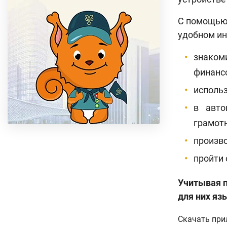
С помощью 
удобном ин
знаком
финансо
исполь
в авто
грамотн
произво
пройти 
Учитывая п
для них яз
Скачать при