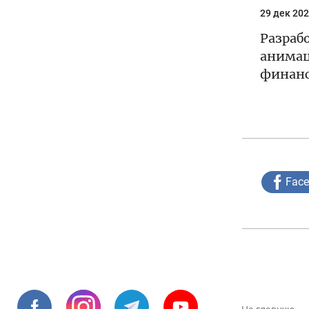
29 дек 202
Разраб
анимац
финанс
Fac