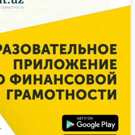
Олимпиады и чемпионаты
Кейс-чемпионат
Тренинги и семинары
Новости finlit.uz
Проекты в СМИ
е
Учебные материалы
Интерактивные
услуги
Фотогалерея
О проекте
Поиск по сайту
Карта сайта