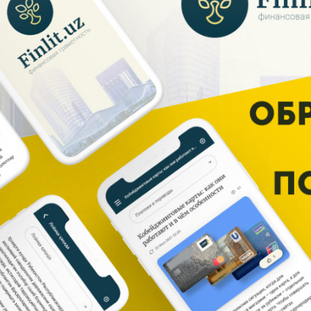
енежно-кредитная
Финансовая
олитика и ее
безопасность
лементы
Исламское
финансировани
имательство