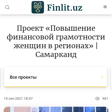
O’zb
Ўзб
Рус
Проект «Повышение
Статьи
финансовой грамотности
Учебные материалы
женщин в регионах» |
Проекты
Самарканд
Все проекты
Global Money Week
Все проекты
World Savings day
Конкурсы
15 сен 2021 18:07
961
Олимпиады и чемпионаты