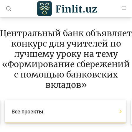
O’zb
Ўзб
Рус
Центральный банк объявляет
Статьи
конкурс для учителей по
Учебные материалы
лучшему уроку на тему
Проекты
«Формирование сбережений
с помощью банковских
Все проекты
вкладов»
Global Money Week
World Savings day
Конкурсы
Все проекты
Олимпиады и чемпионаты