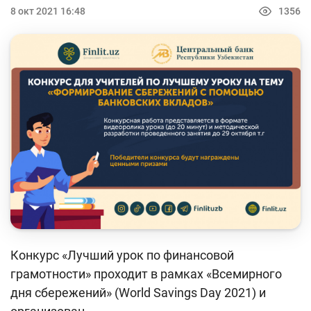
Кейс-чемпионат
8 окт 2021 16:48
1356
Тренинги и семинары
Новости finlit.uz
Проекты в СМИ
Учебные материалы
Интерактивные услуги
Фотогалерея
О проекте
Поиск по сайту
Конкурс «Лучший урок по финансовой
Карта сайта
грамотности» проходит в рамках «Всемирного
дня сбережений» (World Savings Day 2021) и