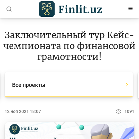
O’zb
Ўзб
Рус
Заключительный тур Кейс-
Статьи
чемпионата по финансовой
Учебные материалы
грамотности!
Проекты
Все проекты
Все проекты
Global Money Week
World Savings day
12 ноя 2021 18:07
1091
Конкурсы
Олимпиады и чемпионаты