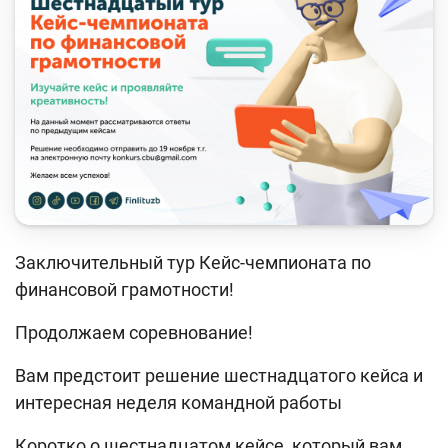
Кейс-чемпионат
Тренинги и семинары
Новости finlit.uz
Проекты в СМИ
Учебные материалы
Интерактивные услуги
Фотогалерея
Заключительный тур Кейс-чемпионата по
финансовой грамотности!
О проекте
Продолжаем соревнование!
Поиск по сайту
Вам предстоит решение шестнадцатого кейса и
Карта сайта
интересная неделя командной работы
Коротко о шестнадцатом кейсе, который вам