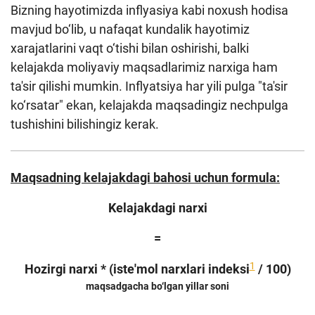
Bizning hayotimizda inflyasiya kabi noxush hodisa
mavjud bo‘lib, u nafaqat kundalik hayotimiz
xarajatlarini vaqt o‘tishi bilan oshirishi, balki
kelajakda moliyaviy maqsadlarimiz narxiga ham
ta'sir qilishi mumkin. Inflyatsiya har yili pulga "ta'sir
ko‘rsatar" ekan, kelajakda maqsadingiz nechpulga
tushishini bilishingiz kerak.
Maqsadning kelajakdagi bahosi uchun formula:
Kelajakdagi narxi
=
1
Hozirgi narxi * (iste'mol narxlari indeksi
/ 100)
maqsadgacha bo‘lgan yillar soni