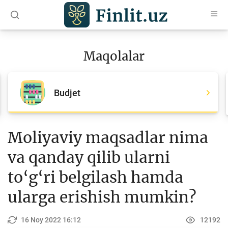
O‘zb
Ўзб
Рус
Maqolalar
Maqolalar
Barcha maqolalar
Budjet
Bank agentlari uchun
Pul
Moliyaviy maqsadlar nima
Islom moliyasi
va qanday qilib ularni
Depozit (omonatlar)
to‘g‘ri belgilash hamda
Kredit
ularga erishish mumkin?
Budjet
16 Noy 2022 16:12
12192