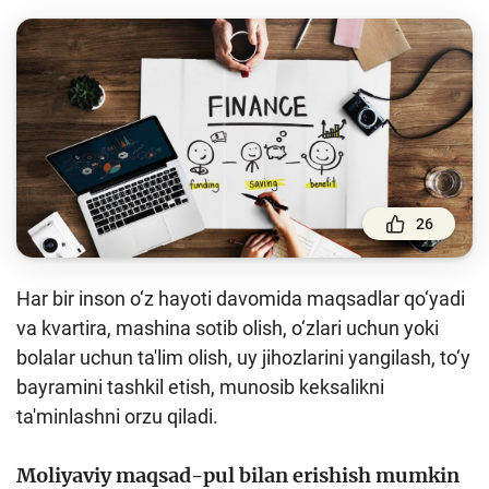
To'lov va o'tkazmalar
Moliya bozori
Pul-kredit siyosati va uning elementlari
Moliyaviy xavfsizlik
Bank xizmatlari iste'molchilari huquqlari
Kichik va oʻrta biznes vakillari uchun onlayn
26
oʻquv dastur
Mehnat migrantlari uchun
Har bir inson o‘z hayoti davomida maqsadlar qo‘yadi
va kvartira, mashina sotib olish, o‘zlari uchun yoki
O‘quv qo‘llanmalar
bolalar uchun ta'lim olish, uy jihozlarini yangilash, to‘y
bayramini tashkil etish, munosib keksalikni
Loyihalar
ta'minlashni orzu qiladi.
Interaktiv xizmatlar
Moliyaviy maqsad-pul bilan erishish mumkin
Fotogalereya