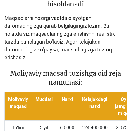
hisoblanadi
Maqsadlarni hozirgi vaqtda olayotgan
daromadingizga qarab belgilagingiz lozim. Bu
holatda siz maqsadlaringizga erishishni realistik
tarzda baholagan bo‘lasiz. Agar kelajakda
daromadingiz ko‘paysa, maqsadingizga tezroq
erishasiz.
Moliyaviy maqsad tuzishga oid reja
namunasi:
Moliyaviy
Muddati
Narxi
Kelajakdagi
Oyli
maqsad
narxi
jamg‘ar
miqdo
Ta’lim
5 yil
60 000
124 400 000
2 075 