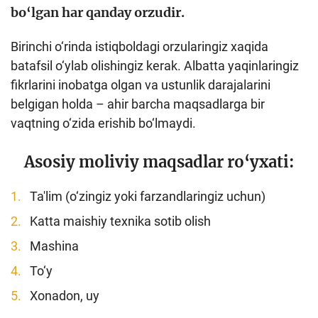
bo‘lgan har qanday orzudir.
Loyiha haqida
Birinchi o‘rinda istiqboldagi orzularingiz xaqida
Kengaytirilgan qidiruv
batafsil o‘ylab olishingiz kerak. Albatta yaqinlaringiz
Sayt xaritasi
fikrlarini inobatga olgan va ustunlik darajalarini
belgigan holda – ahir barcha maqsadlarga bir
vaqtning o‘zida erishib bo‘lmaydi.
Asosiy moliviy maqsadlar ro‘yxati:
Ta'lim (o‘zingiz yoki farzandlaringiz uchun)
Katta maishiy texnika sotib olish
Mashina
To‘y
Xonadon, uy