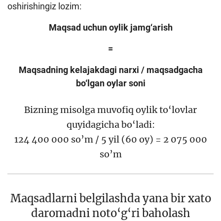
oshirishingiz lozim:
Maqsad uchun oylik jamg‘arish
=
Maqsadning kelajakdagi narxi / maqsadgacha
bo‘lgan oylar soni
Bizning misolga muvofiq oylik to‘lovlar
quyidagicha bo‘ladi:
124 400 000 so’m / 5 yil (60 oy) = 2 075 000
so’m
Maqsadlarni belgilashda yana bir xato
daromadni noto‘g‘ri baholash