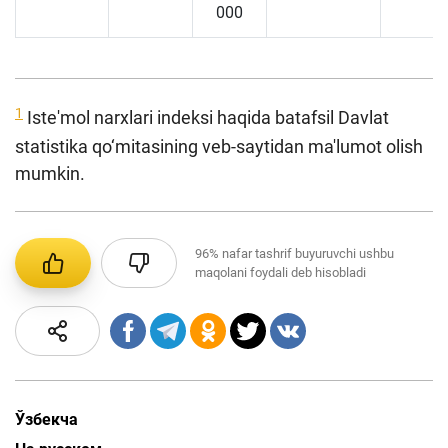
000
1
Iste'mol narxlari indeksi haqida batafsil Davlat
statistika qo‘mitasining veb-saytidan ma'lumot olish
mumkin.
96%
nafar tashrif buyuruvchi ushbu
maqolani foydali deb hisobladi
Ўзбекча