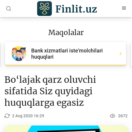
O‘zb
Ўзб
Рус
Maqolalar
Maqolalar
Bank xizmatlari iste'molchilari
Barcha maqolalar
huquqlari
Bank agentlari uchun
Pul
Bo‘lajak qarz oluvchi
Islom moliyasi
sifatida Siz quyidagi
Depozit (omonatlar)
huquqlarga egasiz
Kredit
2 Avg 2020 16:29
2672
Budjet