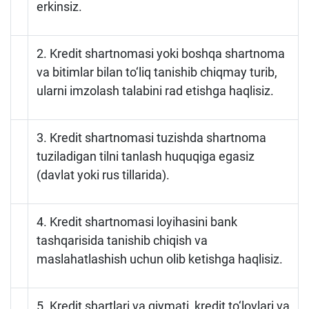
erkinsiz.
Loyiha haqida
Kengaytirilgan qidiruv
2. Kredit shartnomasi yoki boshqa shartnoma
va bitimlar bilan to‘liq tanishib chiqmay turib,
Sayt xaritasi
ularni imzolash talabini rad etishga haqlisiz.
3. Kredit shartnomasi tuzishda shartnoma
tuziladigan tilni tanlash huquqiga egasiz
(davlat yoki rus tillarida).
4. Kredit shartnomasi loyihasini bank
tashqarisida tanishib chiqish va
maslahatlashish uchun olib ketishga haqlisiz.
5. Kredit shartlari va qiymati, kredit to‘lovlari va