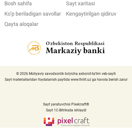
Bosh sahifa
Sayt xaritasi
Ko‘p beriladigan savollar
Kengaytirilgan qidiruv
Qayta aloqalar
© 2026 Moliyaviy savodxonlik bo‘yicha axborot-ta’lim veb-sayti
Sayt materiallaridan foydalanish paytida
www.finlit.uz
ga havola berish zarur
Sayt yaratuvchisi Pixelcraft®
Sayt 1C-Bitriksda ishlaydi