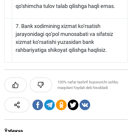
qo‘shimcha tulov talab qilishga haqli emas.
7. Bank xodimining xizmat ko‘rsatish
jarayonidagi qo‘pol munosabati va sifatsiz
xizmat ko‘rsatishi yuzasidan bank
rahbariyatiga shikoyat qilishga haqlisiz.
100%
nafar tashrif buyuruvchi ushbu
maqolani foydali deb hisobladi
Ўзбекча