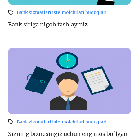
Bank xizmatlari iste'molchilari huquqlari
Bank siriga nigoh tashlaymiz
Bank xizmatlari iste'molchilari huquqlari
Sizning biznesingiz uchun eng mos bo‘lgan