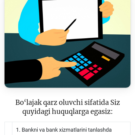
To'lov va o'tkazmalar
Moliya bozori
Pul-kredit siyosati va uning elementlari
Moliyaviy xavfsizlik
Bank xizmatlari iste'molchilari huquqlari
Kichik va oʻrta biznes vakillari uchun onlayn
oʻquv dastur
Mehnat migrantlari uchun
O‘quv qo‘llanmalar
Bo‘lajak qarz oluvchi sifatida Siz
Loyihalar
quyidagi huquqlarga egasiz:
Interaktiv xizmatlar
1. Bankni va bank xizmatlarini tanlashda
Fotogalereya