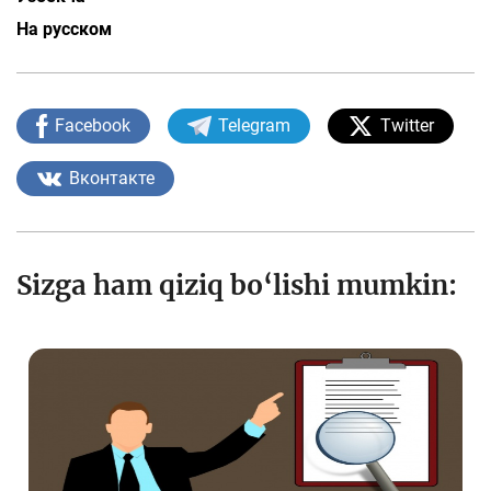
На русском
Facebook
Telegram
Twitter
Вконтакте
Sizga ham qiziq bo‘lishi mumkin: