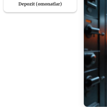
Depozit (omonatlar)
To'lov va o'tkazmalar
Mo
Ba
Moliyaviy xavfsizlik
is
hu
Mehnat migrantlari
uchun