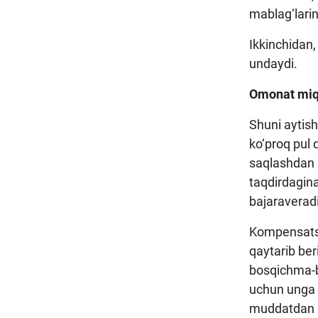
mablag‘larin
Ikkinchidan,
undaydi.
Omonat miqd
Shuni aytish
ko‘proq pul 
saqlashdan 
taqdirdagina
bajaraveradi
Kompensatsiy
qaytarib ber
bosqichma-bo
uchun unga e
muddatdan h