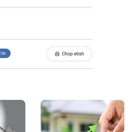
кте
Chop etish