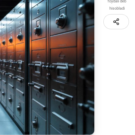
Sayt xaritasi
foydali deb
hisobladi
i va
i
iznes
nlayn