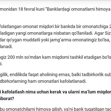
monidan 18 fevral kuni “Banklardagi omonatlarni himoya qil
folatlangan omonat miqdori bir bankda bir omonatchiga 20
ladigan yangi omonatlarga nisbatan qo‘llaniladi. Agar S
dar qo‘ygan muddatli yoki jamg‘arma omonatingiz bo‘lsa,
tlanadi.
ngiz 200 mln so‘mdan kam miqdorni tashkil etadigan bo‘ls
i.
gilik, endilikda faqat aholining emas, balki tadbirkorlik s
adbirkorlarning ham omonatlari kafolatlanadi.
 kafolatlash nima uchun kerak va ularni ma’lum miqdor
iborat?
 bu omonatchilarni himoya qilish, ya’ni bank tugatilgan t