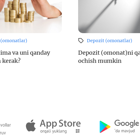
 (omonatlar)
Depozit (omonatlar)
ima va uni qanday
Depozit (omonat)ni q
 kerak?
ochish mumkin
vollar
iruv