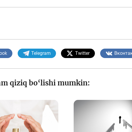
ook
Telegram
Twitter
Вконта
am qiziq bo‘lishi mumkin: