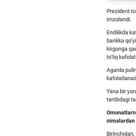
Prezident to
imzolandi.
Endilikda ka
bankka qo‘yi
kirgunga qa
to‘liq kafola
Agarda puli
kafolatlanad
Yana bir yan
tartibdagi t
Omonatlarni
nimalardan 
Birinchidan,