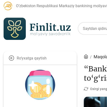
O‘zbekiston Respublikasi Markaziy bankining moliyaviy
Maqolalar
Maqola
Ro‘yxatga qaytish
“Bankl
Bank agentlari uchun
P
to‘g‘r
Oxirgi yang
Depozit (omonatlar)
Kr