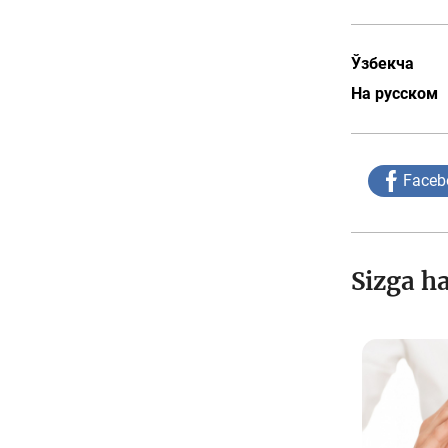
Ўзбекча
На русском
Faceb
Sizga h