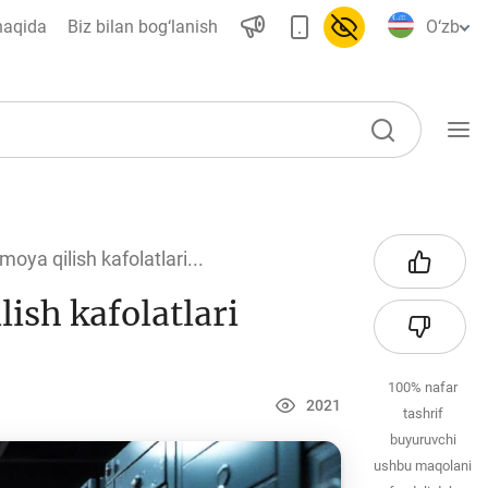
haqida
Biz bilan bog‘lanish
O‘zb
O‘quv qo‘llanmalar
oya qilish kafolatlari...
Loyihalar
ish kafolatlari
Interaktiv xizmatlar
Fotogalereya
100%
nafar
Loyiha haqida
2021
tashrif
Kengaytirilgan qidiruv
buyuruvchi
ushbu maqolani