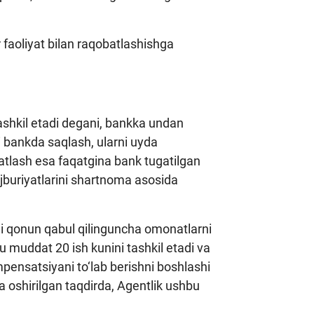
r faoliyat bilan raqobatlashishga
ashkil etadi degani, bankka undan
i bankda saqlash, ularni uyda
tlash esa faqatgina bank tugatilgan
ajburiyatlarini shartnoma asosida
gi qonun qabul qilinguncha omonatlarni
u muddat 20 ish kunini tashkil etadi va
pensatsiyani to‘lab berishni boshlashi
ga oshirilgan taqdirda, Agentlik ushbu