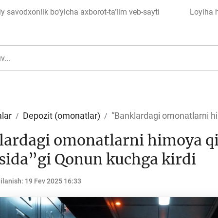
 savodxonlik bo‘yicha axborot-ta’lim veb-sayti
Loyiha 
lar
Depozit (omonatlar)
“Banklardagi omonatlarni him
ardagi omonatlarni himoya qil
ul
Islom moliyasi
isida”gi Qonun kuchga kirdi
ilanish:
19 Fev 2025 16:33
edit
Budjet