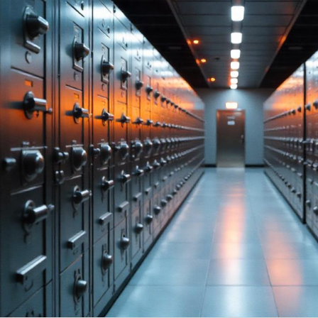
Pul-kredit siyosat
liya bozori
uning elementlar
nk xizmatlari
Kichik va oʻrta b
te'molchilari
vakillari uchun o
quqlari
oʻquv dastur