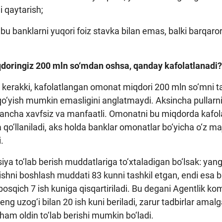
i qaytarish;
 bu banklarni yuqori foiz stavka bilan emas, balki barqaro
oringiz 200 mln so‘mdan oshsa, qanday kafolatlanadi?
 kerakki, kafolatlangan omonat miqdori 200 mln so‘mni t
qo‘yish mumkin emasligini anglatmaydi. Aksincha pullarn
ancha xavfsiz va manfaatli. Omonatni bu miqdorda kafola
 qo‘llaniladi, aks holda banklar omonatlar bo‘yicha o‘z m
.
a to‘lab berish muddatlariga to‘xtaladigan bo‘lsak: yan
ishni boshlash muddati 83 kunni tashkil etgan, endi esa b
sqich 7 ish kuniga qisqartiriladi. Bu degani Agentlik kom
ng uzog‘i bilan 20 ish kuni beriladi, zarur tadbirlar amal
am oldin to‘lab berishi mumkin bo‘ladi.