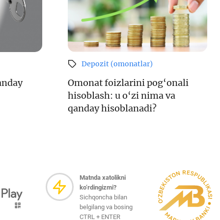
Depozit (omonatlar)
anday
Omonat foizlarini pog‘onali
hisoblash: u o‘zi nima va
qanday hisoblanadi?
Matnda xatolikni
ko‘rdingizmi?
Sichqoncha bilan
belgilang va bosing
CTRL + ENTER