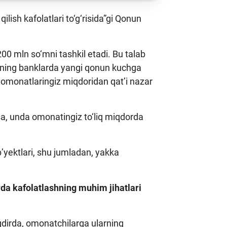
ish kafolatlari to‘g‘risida”gi Qonun
0 mln so‘mni tashkil etadi. Bu talab
izning banklarda yangi qonun kuchga
 omonatlaringiz miqdoridan qat’i nazar
a, unda omonatingiz to‘liq miqdorda
ub’yektlari, shu jumladan, yakka
da kafolatlashning muhim jihatlari
aqdirda, omonatchilarga ularning