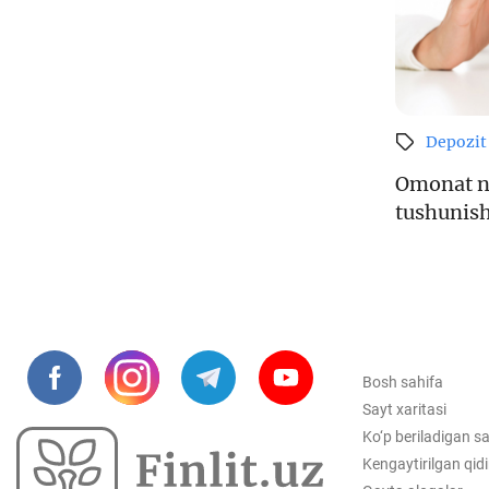
Depozit
Omonat n
tushunish
Bosh sahifa
Sayt xaritasi
Ko‘p beriladigan sa
Kengaytirilgan qid