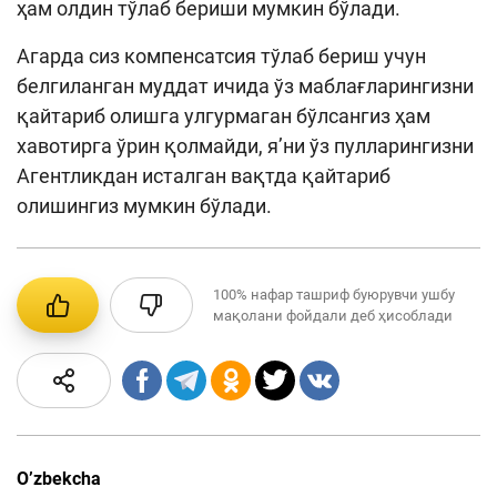
ҳам олдин тўлаб бериши мумкин бўлади.
Агарда сиз компенсатсия тўлаб бериш учун
белгиланган муддат ичида ўз маблағларингизни
қайтариб олишга улгурмаган бўлсангиз ҳам
хавотирга ўрин қолмайди, я’ни ўз пулларингизни
Агентликдан исталган вақтда қайтариб
олишингиз мумкин бўлади.
100%
нафар ташриф буюрувчи ушбу
мақолани фойдали деб ҳисоблади
O’zbekcha