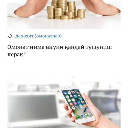
Депозит (омонатлар)
Омонат нима ва уни қандай тушуниш
керак?