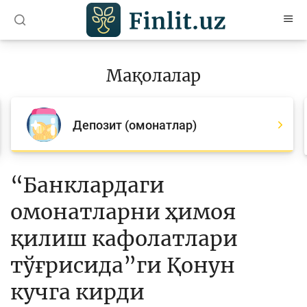
O’zb
Ўзб
Рус
Мақолалар
Мақолалар
Барча мақолалар
Депозит (омонатлар)
Банк агентлари учун
Пул
“Банклардаги
Ислом молияси
омонатларни ҳимоя
Депозит (омонатлар)
қилиш кафолатлари
Кредит
тўғрисида”ги Қонун
Бюджет
кучга кирди