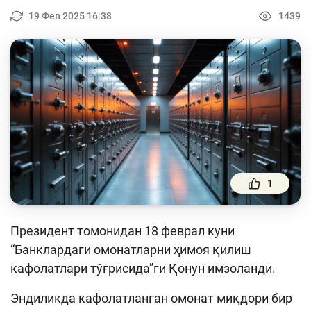
Тўлов ва ўтказмалар
19 Фев 2025 16:38
1439
Молия бозори
Пул-кредит сиёсати ва унинг элементлари
Молиявий хавфсизлик
Банк хизматлари истеъмолчилари
ҳуқуқлари
Тадбиркорлик
1
Ўқув қўлланмалар
Лойиҳалар
Президент томонидан 18 феврал куни
“Банклардаги омонатларни ҳимоя қилиш
Интерактив хизматлар
кафолатлари тўғрисида”ги Қонун имзоланди.
Фотогалерея
Эндиликда кафолатланган омонат миқдори бир
Лойиҳа ҳақида