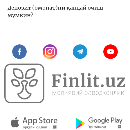
Депозит (омонат)ни қандай очиш
мумкин?