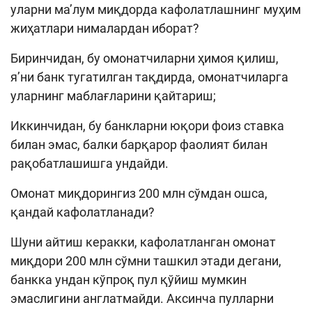
уларни ма’лум миқдорда кафолатлашнинг муҳим
жиҳатлари нималардан иборат?
Биринчидан, бу омонатчиларни ҳимоя қилиш,
я’ни банк тугатилган тақдирда, омонатчиларга
уларнинг маблағларини қайтариш;
Иккинчидан, бу банкларни юқори фоиз ставка
билан эмас, балки барқарор фаолият билан
рақобатлашишга ундайди.
Омонат миқдорингиз 200 млн сўмдан ошса,
қандай кафолатланади?
Шуни айтиш керакки, кафолатланган омонат
миқдори 200 млн сўмни ташкил этади дегани,
банкка ундан кўпроқ пул қўйиш мумкин
эмаслигини англатмайди. Аксинча пулларни