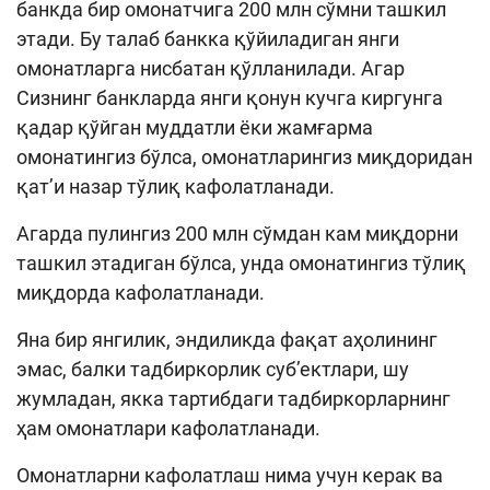
банкда бир омонатчига 200 млн сўмни ташкил
Кенгайтирилган қидирув
этади. Бу талаб банкка қўйиладиган янги
омонатларга нисбатан қўлланилади. Агар
Сайт харитаси
Сизнинг банкларда янги қонун кучга киргунга
қадар қўйган муддатли ёки жамғарма
омонатингиз бўлса, омонатларингиз миқдоридан
қат’и назар тўлиқ кафолатланади.
Агарда пулингиз 200 млн сўмдан кам миқдорни
ташкил этадиган бўлса, унда омонатингиз тўлиқ
миқдорда кафолатланади.
Яна бир янгилик, эндиликда фақат аҳолининг
эмас, балки тадбиркорлик суб’ектлари, шу
жумладан, якка тартибдаги тадбиркорларнинг
ҳам омонатлари кафолатланади.
Омонатларни кафолатлаш нима учун керак ва