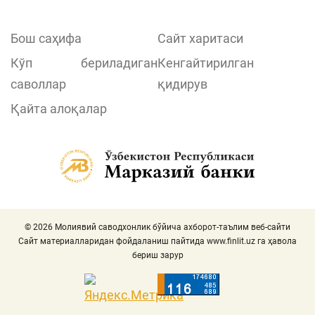
Бош саҳифа
Сайт харитаси
Кўп бериладиган
Кенгайтирилган
саволлар
қидирув
Қайта алоқалар
© 2026 Молиявий саводхонлик бўйича ахборот-таълим веб-сайти
Сайт материалларидан фойдаланиш пайтида
www.finlit.uz
га ҳавола
бериш зарур