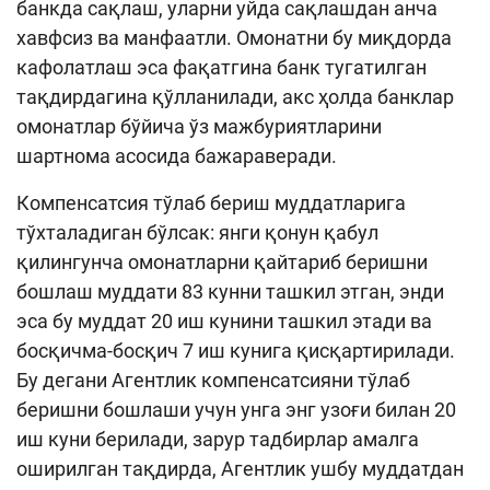
банкда сақлаш, уларни уйда сақлашдан анча
хавфсиз ва манфаатли. Омонатни бу миқдорда
кафолатлаш эса фақатгина банк тугатилган
тақдирдагина қўлланилади, акс ҳолда банклар
омонатлар бўйича ўз мажбуриятларини
шартнома асосида бажараверади.
Компенсатсия тўлаб бериш муддатларига
тўхталадиган бўлсак: янги қонун қабул
қилингунча омонатларни қайтариб беришни
бошлаш муддати 83 кунни ташкил этган, энди
эса бу муддат 20 иш кунини ташкил этади ва
босқичма-босқич 7 иш кунига қисқартирилади.
Бу дегани Агентлик компенсатсияни тўлаб
беришни бошлаши учун унга энг узоғи билан 20
иш куни берилади, зарур тадбирлар амалга
оширилган тақдирда, Агентлик ушбу муддатдан