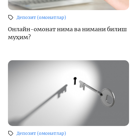
Депозит (омонатлар)
Онлайн-омонат нима ва нимани билиш
муҳим?
Депозит (омонатлар)