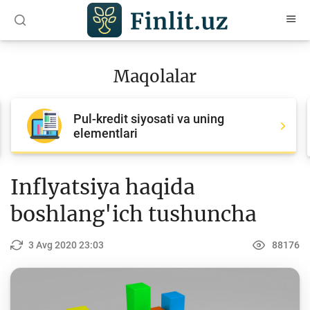
O‘zb
Ўзб
Рус
Maqolalar
Maqolalar
Pul-kredit siyosati va uning
Barcha maqolalar
elementlari
Bank agentlari uchun
Pul
Inflyatsiya haqida
Islom moliyasi
boshlang'ich tushuncha
Depozit (omonatlar)
3 Avg 2020 23:03
88176
Kredit
Budjet