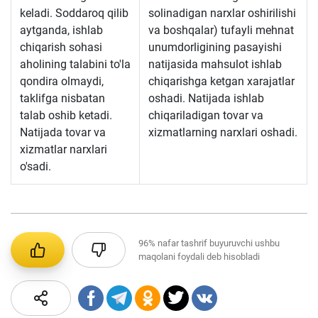
keladi. Soddaroq qilib
solinadigan narxlar oshirilishi
aytganda, ishlab
va boshqalar) tufayli mehnat
chiqarish sohasi
unumdorligining pasayishi
aholining talabini to'la
natijasida mahsulot ishlab
qondira olmaydi,
chiqarishga ketgan xarajatlar
taklifga nisbatan
oshadi. Natijada ishlab
talab oshib ketadi.
chiqariladigan tovar va
Natijada tovar va
xizmatlarning narxlari oshadi.
xizmatlar narxlari
o'sadi.
96%
nafar tashrif buyuruvchi ushbu
maqolani foydali deb hisobladi