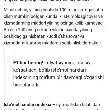
Misol uchun, yilning boshida 100 ming so'mga sotib
olish mumkin bo'lgan kundalik iste'moldagi tovar va
xizmatlarning miqdori yilning oxiriga kelib kamayadi.
Bu esa 100 ming so'mga yilning oxirida yilning
boshidagiga nisbatan xuddi o'sha tovar va
xizmatlarni kamroq miqdorda sotib olish demakdir.
E'tibor bering!
Inflyatsiyaning asosiy
ko'rsatkichi bo'lib iste'mol narxlari
indeksining ma'lum bir davrdagi o'zgarishi
hisoblanadi.
Iste'mol narxlari indeksi
– uy-xo'jaliklari talabidan