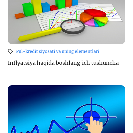
Pul-kredit siyosati va uning elementlari
Inflyatsiya haqida boshlang'ich tushuncha