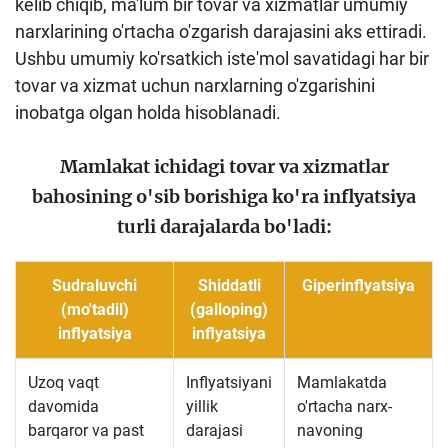
kelib chiqib, ma'lum bir tovar va xizmatlar umumiy
narxlarining o'rtacha o'zgarish darajasini aks ettiradi.
Ushbu umumiy ko'rsatkich iste'mol savatidagi har bir
tovar va xizmat uchun narxlarning o'zgarishini
inobatga olgan holda hisoblanadi.
Mamlakat ichidagi tovar va xizmatlar
bahosining o'sib borishiga ko'ra inflyatsiya
turli darajalarda bo'ladi:
Sudraluvchi
Shiddatli
Giperinflyatsiya
(mo'tadil)
(galloping)
inflyatsiya
inflyatsiya
Uzoq vaqt
Inflyatsiyani
Mamlakatda
davomida
yillik
o'rtacha narx-
barqaror va past
darajasi
navoning