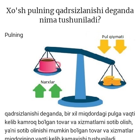
Loyiha haqida
Xo'sh pulning qadrsizlanishi deganda
nima tushuniladi?
Kengaytirilgan qidiruv
Sayt xaritasi
Pulning
qadrsizlanishi deganda, bir xil miqdordagi pulga vaqti
kelib kamroq bo'lgan tovar va xizmatlarni sotib olish,
ya'ni sotib olinishi mumkin bo'lgan tovar va xizmatlar
miqdorining vaqti kelib kamayishi tushuniladi.