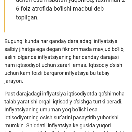
6 foiz atrofida bo'lishi maqbul deb
topilgan.
Bugungi kunda har qanday darajadagi inflyatsiya
salbiy jihatga ega degan fikr ommada mavjud bo'lib,
aslini olganda inflyatsiyaning har qanday darajasi
ham iqtisodiyot uchun zararli emas. Iqtisodiy o'sish
uchun kam foizli barqaror inflyatsiya bu tabiiy
jarayon.
Past darajadagi inflyatsiya iqtisodiyotda qo'shimcha
talab yaratishi orqali iqtisodiy o'sishga turtki beradi.
Inflyatsiyaning umuman yo'q bo'lishi esa
iqtisodiyotning o'sish sur'atini pasaytirib yuborishi
mumkin. Shiddatli inflyatsiya kelgusida yuqori