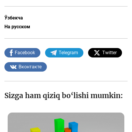
Ўзбекча
На русском
Facebook
Telegram
Twitter
Вконтакте
Sizga ham qiziq bo‘lishi mumkin: