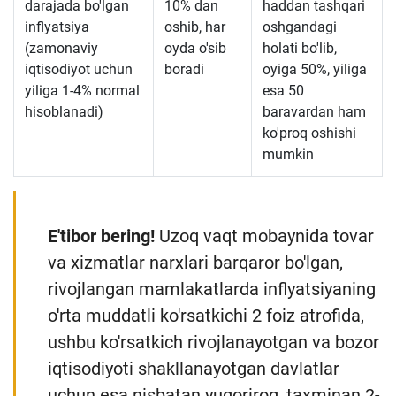
darajada bo'lgan
10% dan
haddan tashqari
inflyatsiya
oshib, har
oshgandagi
(zamonaviy
oyda o'sib
holati bo'lib,
iqtisodiyot uchun
boradi
oyiga 50%, yiliga
yiliga 1-4% normal
esa 50
hisoblanadi)
baravardan ham
ko'proq oshishi
mumkin
E'tibor bering!
Uzoq vaqt mobaynida tovar
va xizmatlar narxlari barqaror bo'lgan,
rivojlangan mamlakatlarda inflyatsiyaning
o'rta muddatli ko'rsatkichi 2 foiz atrofida,
ushbu ko'rsatkich rivojlanayotgan va bozor
iqtisodiyoti shakllanayotgan davlatlar
uchun esa nisbatan yuqoriroq, taxminan 2-