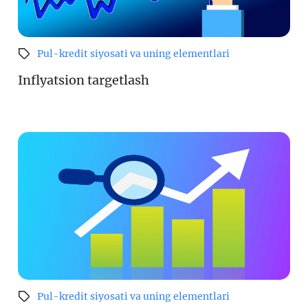
Pul-kredit siyosati va uning elementlari
Inflyatsion targetlash
Pul-kredit siyosati va uning elementlari