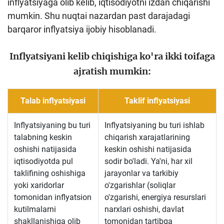
inflyatsiyaga olib kelib, iqtisodiyotni izdan chiqarishi
mumkin. Shu nuqtai nazardan past darajadagi
barqaror inflyatsiya ijobiy hisoblanadi.
Inflyatsiyani kelib chiqishiga ko'ra ikki toifaga
ajratish mumkin:
Talab inflyatsiyasi
Taklif inflyatsiyasi
Inflyatsiyaning bu turi
Inflyatsiyaning bu turi ishlab
talabning keskin
chiqarish xarajatlarining
oshishi natijasida
keskin oshishi natijasida
iqtisodiyotda pul
sodir bo'ladi. Ya'ni, har xil
taklifining oshishiga
jarayonlar va tarkibiy
yoki xaridorlar
o'zgarishlar (soliqlar
tomonidan inflyatsion
o'zgarishi, energiya resurslari
kutilmalarni
narxlari oshishi, davlat
shakllanishiga olib
tomonidan tartibga