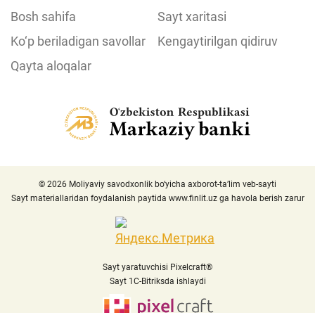
Bosh sahifa
Sayt xaritasi
Ko‘p beriladigan savollar
Kengaytirilgan qidiruv
Qayta aloqalar
© 2026 Moliyaviy savodxonlik bo‘yicha axborot-ta’lim veb-sayti
Sayt materiallaridan foydalanish paytida
www.finlit.uz
ga havola berish zarur
Sayt yaratuvchisi Pixelcraft®
Sayt 1C-Bitriksda ishlaydi