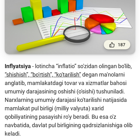
To'lov va o'tkazmalar
Moliya bozori
Pul-kredit siyosati va uning elementlari
Moliyaviy xavfsizlik
187
Bank xizmatlari iste'molchilari huquqlari
Kichik va oʻrta biznes vakillari uchun onlayn
Inflyatsiya
- lotincha “inflatio” so'zidan olingan bo'lib,
oʻquv dastur
“shishish”, “bo'rtish”, “ko'tarilish”
degan ma'nolarni
Mehnat migrantlari uchun
anglatib, mamlakatdagi tovar va xizmatlar bahosi
umumiy darajasining oshishi (o'sishi) tushuniladi.
Narxlarning umumiy darajasi ko'tarilishi natijasida
O‘quv qo‘llanmalar
mamlakat pul birligi (milliy valyuta) xarid
Loyihalar
qobiliyatining pasayishi ro'y beradi. Bu esa o'z
Interaktiv xizmatlar
navbatida, davlat pul birligining qadrsizlanishiga olib
keladi.
Fotogalereya