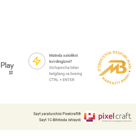
Sayt xaritasi
i va
i
iznes
Matnda xatolikni
nlayn
ko‘rdingizmi?
Sichqoncha bilan
belgilang va bosing
CTRL + ENTER
Sayt yaratuvchisi Pixelcraft®
Sayt 1C-Bitriksda ishlaydi