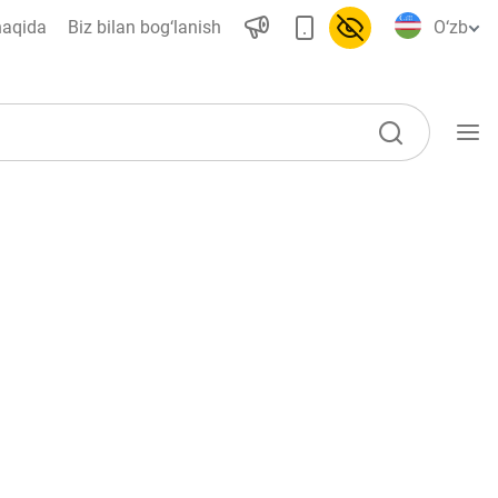
haqida
Biz bilan bog‘lanish
O‘zb
O‘quv qo‘llanmalar
Loyihalar
Interaktiv xizmatlar
Fotogalereya
Loyiha haqida
Kengaytirilgan qidiruv