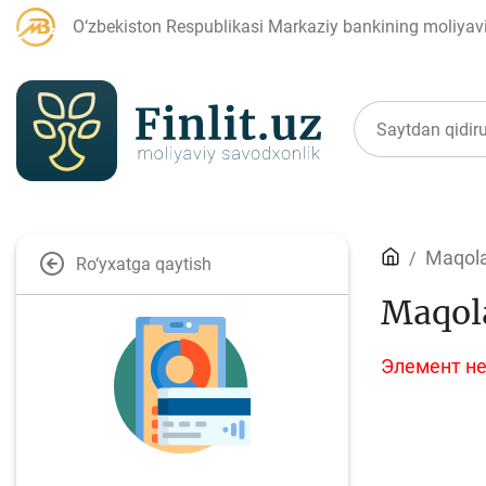
O‘zbekiston Respublikasi Markaziy bankining moliyaviy
Maqolalar
Maqola
Ro‘yxatga qaytish
Maqol
Bank agentlari uchun
P
Элемент не
Depozit (omonatlar)
Kr