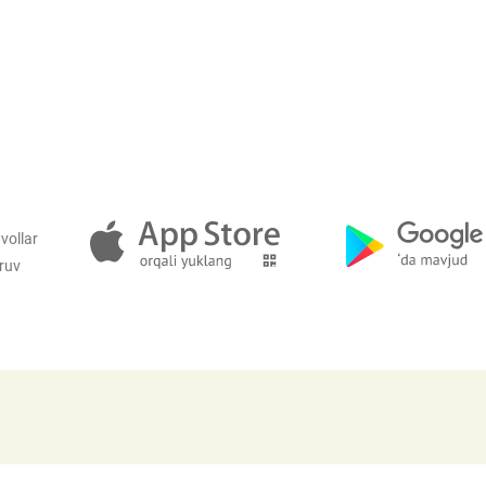
Pul-kredit siyosat
liya bozori
uning elementlar
nk xizmatlari
Kichik va oʻrta b
te'molchilari
vakillari uchun o
quqlari
oʻquv dastur
vollar
iruv