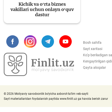
Kichik va oʻrta biznes
vakillari uchun onlayn oʻquv
dastur
To'lov va o'tkazmalar
Mo
Ba
Bosh sahifa
Moliyaviy xavfsizlik
is
Sayt xaritasi
hu
Ko‘p beriladigan sa
Kengaytirilgan qid
Qayta aloqalar
Mehnat migrantlari
uchun
© 2026 Moliyaviy savodxonlik bo‘yicha axborot-ta’lim veb-sayti
Sayt materiallaridan foydalanish paytida
www.finlit.uz
ga havola berish zarur