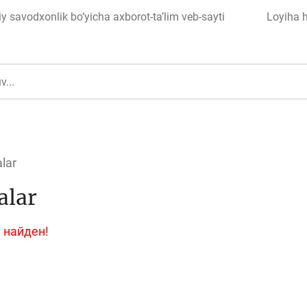
 savodxonlik bo‘yicha axborot-ta’lim veb-sayti
Loyiha 
lar
alar
ul
Islom moliyasi
 найден!
edit
Budjet