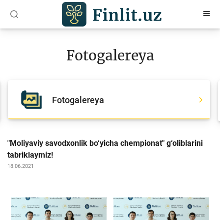
O‘zb
Ўзб
Рус
Fotogalereya
Maqolalar
O‘quv qo‘llanmalar
Fotogalereya
Loyihalar
Interaktiv xizmatlar
Fotogalereya
"Moliyaviy savodxonlik bo‘yicha chempionat" g‘oliblarini
tabriklaymiz!
Loyiha haqida
18.06.2021
Kengaytirilgan qidiruv
Sayt xaritasi