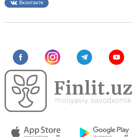
Вконтакте
Fotogalereya
Loyiha haqida
Kengaytirilgan qidiruv
Sayt xaritasi