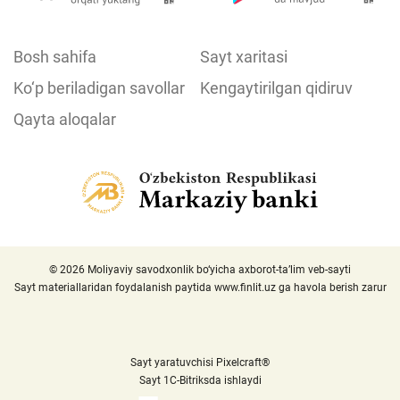
Bosh sahifa
Sayt xaritasi
Ko‘p beriladigan savollar
Kengaytirilgan qidiruv
Qayta aloqalar
© 2026 Moliyaviy savodxonlik bo‘yicha axborot-ta’lim veb-sayti
Sayt materiallaridan foydalanish paytida
www.finlit.uz
ga havola berish zarur
Sayt yaratuvchisi Pixelcraft®
Sayt 1C-Bitriksda ishlaydi