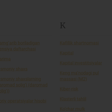
K
amg’arib boriladigan
Kafillik shartnomasi
ensiya daftarchasi
Kapital
arima
Kapital investitsiyalar
ismoniy shaxs
Keng ma’nodagi pul
ismoniy shaxslarning
massasi (M2)
aromad solig’i (daromad
Kiber-risk
lig’i)
Klasterli tahlil
oriy operatsiyalar hisobi
Ko’char mulk