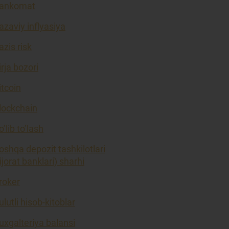
ankomat
azaviy inflyasiya
azis risk
irja bozori
itcoin
lockchain
o’lib to’lash
oshqa depozit tashkilotlari
tijorat banklari) sharhi
roker
ulutli hisob-kitoblar
uxgalteriya balansi