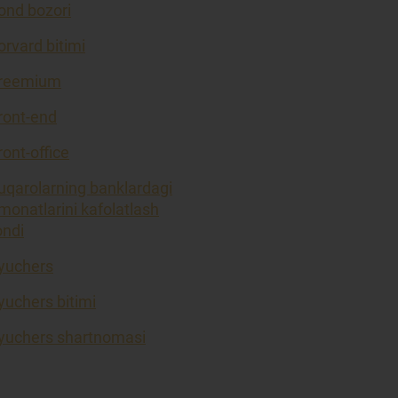
ond bozori
orvard bitimi
reemium
ront-end
ront-office
uqarolarning banklardagi
monatlarini kafolatlash
ondi
yuchers
yuchers bitimi
yuchers shartnomasi