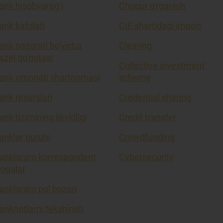
ank hisobvarag’i
Chuqur o'rganish
ank kafolati
CIF shartidagi import
ank nazorati bo'yicha
Clearing
azel qo'mitasi
Collective investment
ank omonati shartnomasi
scheme
ank resurslari
Credential sharing
ank tizimining likvidligi
Credit transfer
anklar guruhi
Crowdfunding
anklararo korrespondent
Cybersecurity
loqalar
anklararo pul bozori
anknotlarni tekshirish