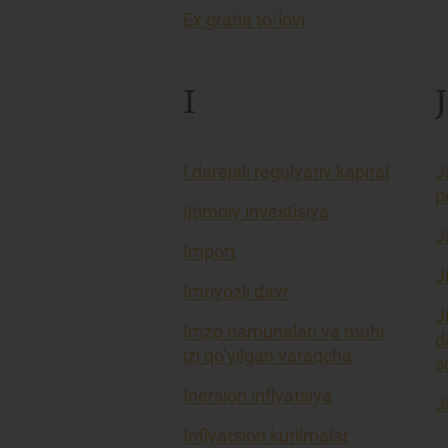
Ex gratia toʻlovi
I
J
I darajali regulyativ kapital
J
p
Ijtimoiy investisiya
J
Import
J
Imtiyozli davr
J
Imzo namunalari va muhr
d
izi qo’yilgan varaqcha
so
Inersion inflyatsiya
J
Inflyatsion kutilmalar