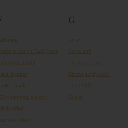
F
G
aktoring
Garov
inancial Action Task Force
Garov xati
intech kreditlash
Garovga oluvchi
iskal siyosat
Garovga qo’yuvchi
lanker banklar
Good faith
OB shartidagi eksport
Gudvill
oiz koridori
oiz stavkalari