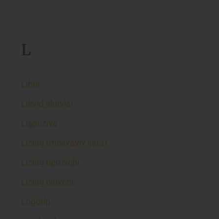
L
Libor
Likvid aktivlar
Lisenziya
Lizing (moliyaviy ijara)
Lizing beruvchi
Lizing oluvchi
Logotip