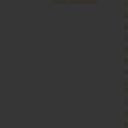
Asosiy foiz stavkasi
B
B
B
B
B
B
B
B
(
B
B
B