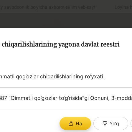
 savodxonlik bo‘yicha axborot-ta’lim veb-sayti
Loyiha 
chiqarilishlarining yagona davlat reestri
atli qog’ozlar chiqarilishlarining ro’yxati.
ul
Islom moliyasi
7 “Qimmatli qo’g’ozlar to’g’risida"gi Qonuni, 3-modd
edit
Budjet
Ha
Yo‘q
a sohasiga oid terminlarning aniq ta'riflarini to‘plashga