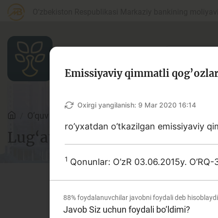
O‘zbekiston Respublikasi Markaziy bankining moliyaviy
Emissiyaviy qimmatli qog’ozlar 
Maqolalar
Oxirgi yangilanish:
9 Mar 2020 16:14
O‘quv qo‘llanmalar
Lug‘at
ro’yxatdan o’tkazilgan emissiyaviy qimm
Lug‘at
Bank agentlari uchun
P
1
Qonunlar: O’zR 03.06.2015y. O’RQ-38
Depozit (omonatlar)
Kr
88%
foydalanuvchilar javobni foydali deb hisoblaydi
Ushbu lug‘atda bank va moliy
Javob Siz uchun foydali bo‘ldimi?