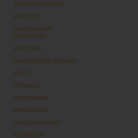
Data information risk
Davlat boji
Davlat maqsadli
jamg’armalari
Davlat qarzi
Davlat qimmatli qog’ozlari
Defitsit
Deflyasiya
Denominasiya
Deponentlash
Depozit auksionlari
Devalvatsiya