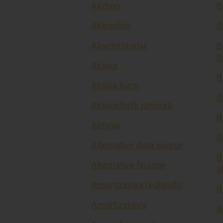
Airdrop
B
Akkreditiv
B
Akseleratorlar
B
B
Aksiya
B
Aksiya kursi
B
Aksiyadorlik jamiyati
B
Aktivlar
B
Alternative data source
B
Alternative finance
a
Amortizasiya (eskirish)
B
Amortizatsiya
B