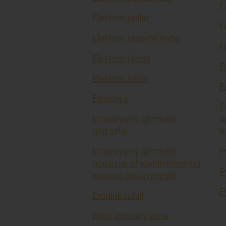
F
Elektron pullar
F
Elektron raqamli imzo
F
Elektron tijorat
F
Elektron to’lov
F
Emissiya
F
Emissiyaviy qimmatli
o
qog’ozlar
f
Emissiyaviy qimmatli
F
qog’ozlar chiqarilishlarining
F
yagona davlat reestri
F
Empirik tahlil
Erkin iqtisodiy zona