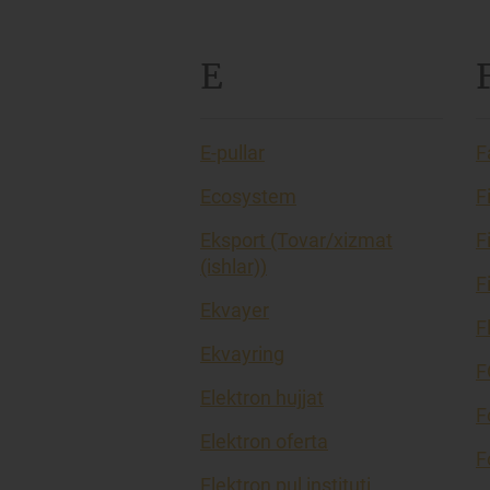
E
E-pullar
F
Ecosystem
F
Eksport (Tovar/xizmat
F
(ishlar))
F
Ekvayer
F
Ekvayring
F
Elektron hujjat
F
Elektron oferta
F
Elektron pul instituti