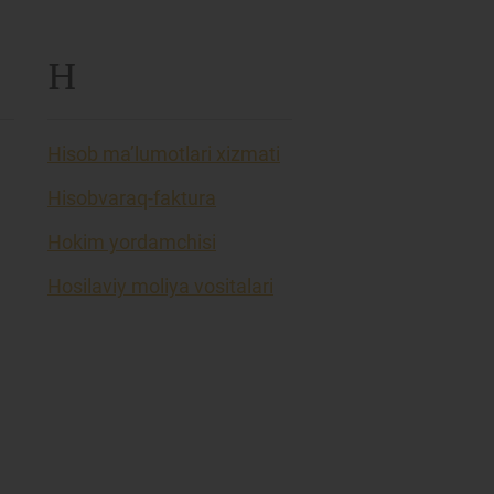
H
Hisob ma’lumotlari xizmati
Hisobvaraq-faktura
Hokim yordamchisi
Hosilaviy moliya vositalari